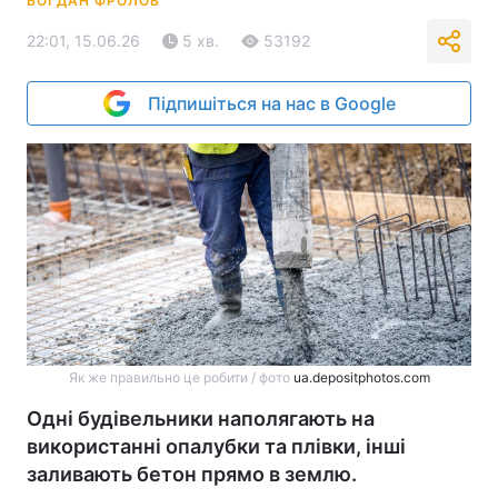
БОГДАН ФРОЛОВ
22:01, 15.06.26
5 хв.
53192
Підпишіться на нас в Google
Як же правильно це робити / фото
ua.depositphotos.com
Одні будівельники наполягають на
використанні опалубки та плівки, інші
заливають бетон прямо в землю.