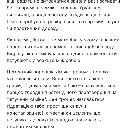
Інші радять не витрачатися зайвий раз і заливати
бетон прямо в землю – мовляв, ґрунт все
витримає, а вода з бетону нікуди не дінеться.
Liked
спробувало розібратися, хто правий: наука
чи практичний досвід.
Як відомо, бетон – це матеріал, у якому в певних
пропорціях змішані цемент, пісок, щебінь і вода.
Відразу після змішування з рідиною компоненти
вступають у реакцію між собою.
Цементний порошок хімічно реагує з водою і
утворює кристали. Вони обплітають пісок і
гравій, з'єднуються між собою – і запускається
процес твердіння бетону, його перетворення на
"штучний камінь". Цей процес називається
гідратацією (або, простіше кажучи,
кристалізацією), а частинки цементу, що
вступають у реакцію з водою, називають
цементним молоком.