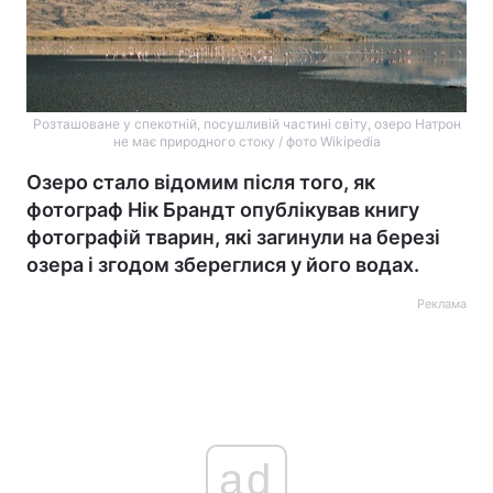
Розташоване у спекотній, посушливій частині світу, озеро Натрон
не має природного стоку / фото Wikipedia
Озеро стало відомим після того, як
фотограф Нік Брандт опублікував книгу
фотографій тварин, які загинули на березі
озера і згодом збереглися у його водах.
Реклама
ad