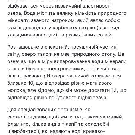
відбувається через незвичайні властивості
Тема оформлення
озера. Вода містить велику кількість природного
мінералу, званого натроном, який являє собою
суміш декагідрату карбонату натрію (різновид
кальцинованої соди) та різних інших солей.
Розташоване в спекотній, посушливій частині
світу, озеро також не має природного стоку. Це
означає, що в міру випаровування води мінерали
стають більш концентрованими, роблячи її все
більш лужною. pH озера зазвичай коливається
близько 10, що відповідає рівню магнієвого
молока, але відомо, що він може досягати 12, що
відповідає рівню побутового відбілювача.
Для спеціалізованих організмів, які
еволюціонували, щоб жити тут, таких як малий
фламінго, кілька видів тілапії та солелюбні
ціанобактерії, які надають воді криваво-