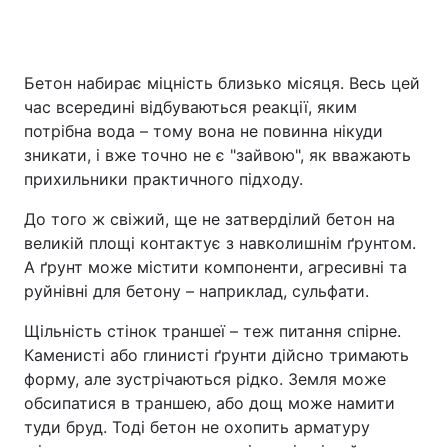
Бетон набирає міцність близько місяця. Весь цей
час всередині відбуваються реакції, яким
потрібна вода – тому вона не повинна нікуди
зникати, і вже точно не є "зайвою", як вважають
прихильники практичного підходу.
До того ж свіжий, ще не затверділий бетон на
великій площі контактує з навколишнім ґрунтом.
А ґрунт може містити компоненти, агресивні та
руйнівні для бетону – наприклад, сульфати.
Щільність стінок траншеї – теж питання спірне.
Каменисті або глинисті ґрунти дійсно тримають
форму, але зустрічаються рідко. Земля може
обсипатися в траншею, або дощ може намити
туди бруд. Тоді бетон не охопить арматуру