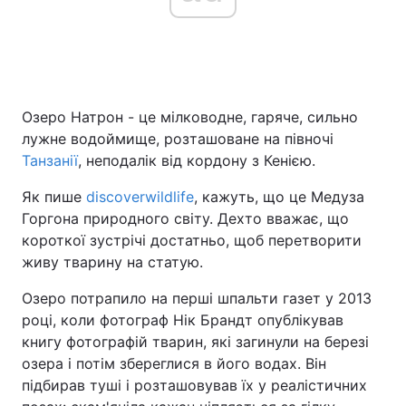
Головна
Війна
Озеро Натрон - це мілководне, гаряче, сильно
Україна
Політика
лужне водоймище, розташоване на півночі
Економіка
Світ
Танзанії
, неподалік від кордону з Кенією.
Як пише
discoverwildlife
, кажуть, що це Медуза
Спорт
Наука
Горгона природного світу. Дехто вважає, що
Техно і зв'язок
Лайт
короткої зустрічі достатньо, щоб перетворити
живу тварину на статую.
Зброя
Інциденти
Озеро потрапило на перші шпальти газет у 2013
Здоров'я
Туризм
році, коли фотограф Нік Брандт опублікував
книгу фотографій тварин, які загинули на березі
Цікавинки
Погода
озера і потім збереглися в його водах. Він
підбирав туші і розташовував їх у реалістичних
Екологія
Регіони