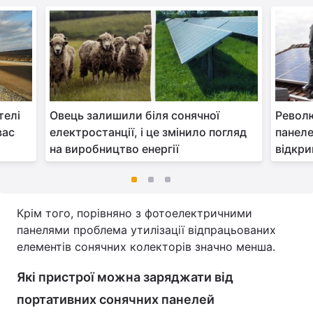
телі
Овець залишили біля сонячної
Револю
вас
електростанції, і це змінило погляд
панеле
на виробництво енергії
відкри
Крім того, порівняно з фотоелектричними
панелями проблема утилізації відпрацьованих
елементів сонячних колекторів значно менша.
Які пристрої можна заряджати від
портативних сонячних панелей