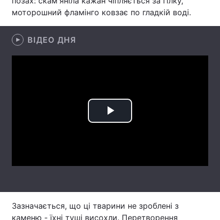
позах: скам'яніла кажан чіпляється за гілку,
моторошний фламінго ковзає по гладкій воді.
Лонгріди
ВІДЕО ДНЯ
Відео з Youtube
Статті
Інтерв'ю
Думки
Архів
Вакансії
Контакти
Play
Послуги
Video
Зазначається, що ці тварини не зроблені з
каменю - їхні туші висохли. Перетворення