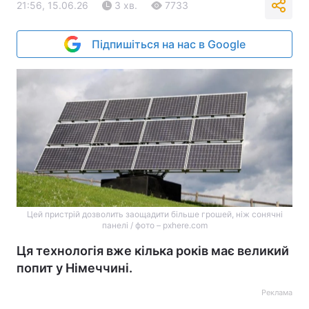
21:56, 15.06.26
3 хв.
7733
Підпишіться на нас в Google
Цей пристрій дозволить заощадити більше грошей, ніж сонячні
панелі / фото – pxhere.com
Ця технологія вже кілька років має великий
попит у Німеччині.
Реклама