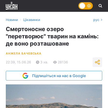
›
Новини
Цікавинки
рус
Смертоносне озеро
"перетворює" тварин на камінь:
де воно розташоване
АНЖЕЛА БАЧЕВСЬКА
22:39, 15.06.26
3 хв.
28136
Підпишіться на нас в Google