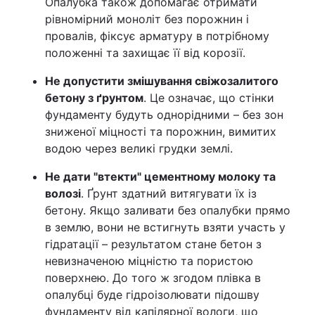
Опалубка також допомагає отримати
рівномірний моноліт без порожнин і
провалів, фіксує арматуру в потрібному
положенні та захищає її від корозії.
Не допустити змішування свіжозалитого
бетону з ґрунтом
. Це означає, що стінки
фундаменту будуть однорідними – без зон
зниженої міцності та порожнин, вимитих
водою через великі грудки землі.
Не дати "втекти" цементному молоку та
волозі
. Ґрунт здатний витягувати їх із
бетону. Якщо заливати без опалубки прямо
в землю, вони не встигнуть взяти участь у
гідратації – результатом стане бетон з
невизначеною міцністю та пористою
поверхнею. До того ж згодом плівка в
опалубці буде гідроізолювати підошву
фундаменту від капілярної вологи, що