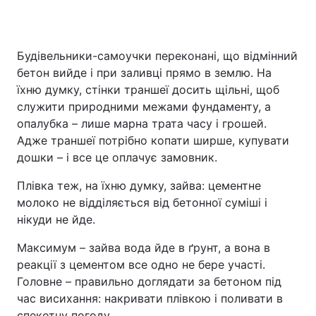
Будівельники-самоучки переконані, що відмінний
бетон вийде і при заливці прямо в землю. На
їхню думку, стінки траншеї досить щільні, щоб
служити природними межами фундаменту, а
опалубка – лише марна трата часу і грошей.
Адже траншеї потрібно копати ширше, купувати
дошки – і все це оплачує замовник.
Плівка теж, на їхню думку, зайва: цементне
молоко не відділяється від бетонної суміші і
нікуди не йде.
Максимум – зайва вода йде в ґрунт, а вона в
реакції з цементом все одно не бере участі.
Головне – правильно доглядати за бетоном під
час висихання: накривати плівкою і поливати в
спекотну погоду.