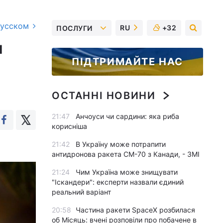
русском
RU
+32
ПОСЛУГИ
и
ПІДТРИМАЙТЕ НАС
я
ОСТАННІ НОВИНИ
21:47
Анчоуси чи сардини: яка риба
корисніша
21:42
В Україну може потрапити
антидронова ракета CM-70 з Канади, - ЗМІ
21:24
Чим Україна може знищувати
"Іскандери": експерти назвали єдиний
реальний варіант
20:58
Частина ракети SpaceX розбилася
об Місяць: вчені розповіли про побачене в