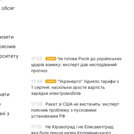
 обсяг
низити
пояснив
ерситету
17:52
Чи готова Росія до українських
УНІАН
ударів взимку: експерт дав несподіваний
прогноз
17:34
"Укренерго" підняло тарифи з
УНІАН
1 серпня: наскільки зросте вартість
зарядки електромобілів
чати
о
17:33
Ракет зі США не вистачить: експерт
пояснив проблему з пусковими
ні з
установками РФ
17:15
Не Кіровоград і не Єлисаветград:
яка була перша назва Кропивницького