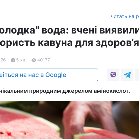
читать на 
олодка" вода: вчені виявил
ористь кавуна для здоров’
.26
5 хв.
40177
іться на нас в Google
 унікальним природним джерелом амінокислот.