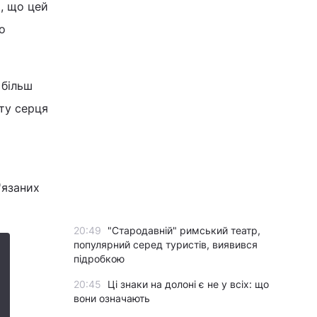
, що цей
о
 більш
ту серця
'язаних
20:49
"Стародавній" римський театр,
популярний серед туристів, виявився
підробкою
20:45
Ці знаки на долоні є не у всіх: що
вони означають