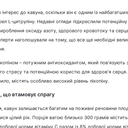
інтерес до кавуна, оскільки він є одним із найбагатши
л L-цитруліну. Недавні огляди підкреслили потенційну
вироблення оксиду азоту, здорового кровотоку та серц
ксперти наголошували на тому, що все ще необхідні вели
ня.
копіном – потужним антиоксидантом, який пов'язують з
о стресу та потенційною користю для здоров'я серця.
ило, містять особливо високий рівень лікопіну.
, що втамовує спрагу
, кавун залишається багатим на поживні речовини пло
ся цілий рік. Порція вагою близько 300 грамів містит
 добової норми вітаміну C разом із 8% добової норми ві