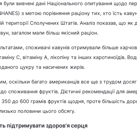
я були вивчені дані Національного опитування щодо пе
HANES) з метою порівняння раціону тих, хто їсть кавун,
ій території Сполучених Штатів. Аналіз показав, що як ді
вун, загалом мали більш якісний раціон.
льтатами, споживачі кавунів отримували більше харчо
таміну C, вітаміну A, лікопіну та інших каротиноїдів. Во
даного цукру та насичених жирів.
им, оскільки багато американців все ще з трудом дося
до споживання фруктів. Дієтичні рекомендації для аме
 350 до 600 грамів фруктів щодня, проте більшість дор
лизько половини цього обсягу.
ть підтримувати здоров'я серця