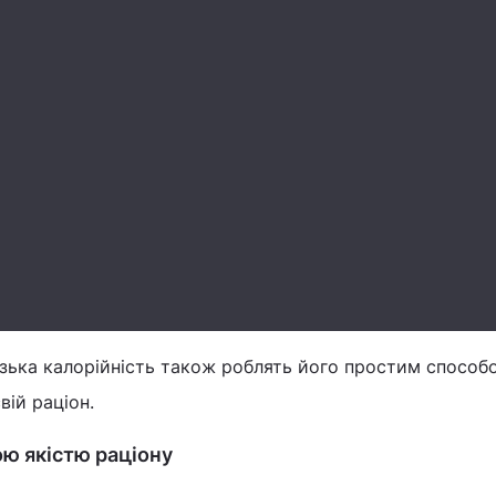
изька калорійність також роблять його простим способ
вій раціон.
ою якістю раціону