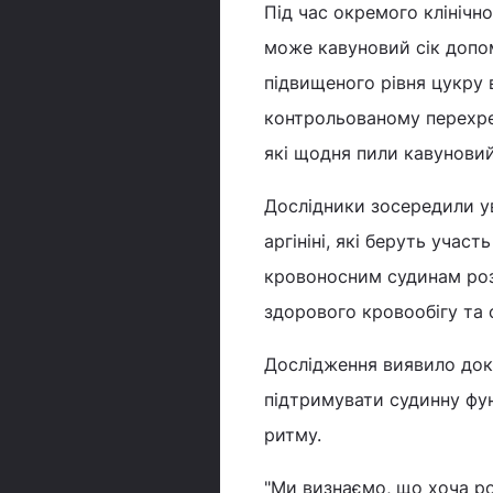
Під час окремого клінічн
може кавуновий сік допо
підвищеного рівня цукру 
контрольованому перехре
які щодня пили кавуновий
Дослідники зосередили ув
аргініні, які беруть учас
кровоносним судинам ро
здорового кровообігу та 
Дослідження виявило док
підтримувати судинну фун
ритму.
"Ми визнаємо, що хоча р