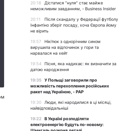
20:18
Дістатися "нуля" стає майже
неможливим завданням, - Business Insider
20:11
Після скандалу у Федерації футболу
Інфантіно зберіг посаду, хоча Європа йому
не вірить
19:57
Нікітюк з однорічним сином
вирушила на відпочинок у гори та
нарвалася на хейт
19:54
Пісня, яка надихає: як визначити за
датою народження
19:35
У Польщі заговорили про
можливість перехоплення російських
ракет над Україною, - PAP
ом
19:30
Люди, які народилися в ці місяці,
найвідповідальніші
19:22
В Україні розподіляти
електроенергію будуть по-новому:
Шмигаль розкрив деталі