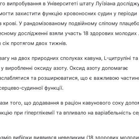
ого випробування в Університеті штату Луїзіана дослідж
могти захистити функцію кровоносних судин у періоди
в крові. У рандомізованому подвійному сліпому плацеб
сному дослідженні взяли участь 18 здорових молодих 
 сік протягом двох тижнів.
агу на двох природних сполуках кавуна, L-цитруліні та
ть у виробленні оксиду азоту. Оксид азоту допомагає
зслаблятися та розширюватися, що є важливою части
серцево-судинної функції.
ази того, що додавання в раціон кавунового соку допо
кцію при гіперглікемії та впливало на варіабельність с
озмір вибірки виявився невеликим (18 здорових молод