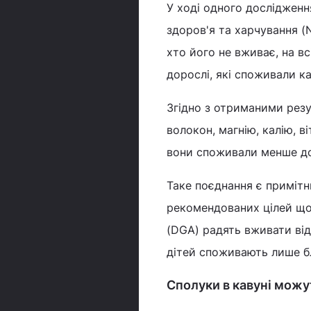
У ході одного дослідженн
здоров'я та харчування (N
хто його не вживає, на вс
дорослі, які споживали ка
Згідно з отриманими резу
волокон, магнію, калію, ві
вони споживали менше до
Таке поєднання є примітн
рекомендованих цілей що
(DGA) радять вживати від
дітей споживають лише б
Сполуки в кавуні можу