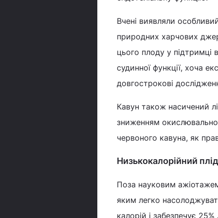
Вчені виявляли особливий 
природних харчових джере
цього плоду у підтримці 
судинної функції, хоча е
довгострокові досліджен
Кавун також насичений лі
зниженням окислювальног
червоного кавуна, як прав
Низькокалорійний плід
Поза науковим ажіотажем
яким легко насолоджувати
калорій і забезпечує 25%