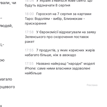
18:04
У Україні з'явиться нове свято: що
ували, чи
будуть відзначати 8 серпня
18:00
Гороскоп на 7 серпня за картами
о-
Таро: Водоліям - вибір, Близнюкам -
прискорення
людей,
17:58
У Єврокомісії відреагували на заяву
Зеленського про скорочення поставок
ракет
 L-
17:55
7 продуктів, у яких корисних жирів
набагато більше, ніж в авокадо
ною
17:55
Названо найкращі "народні" моделі
iPhone: саме ними власники задоволені
найбільше
магало
Реклама
ерцевого
их