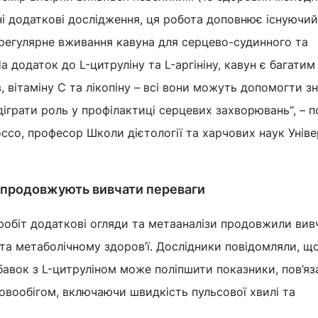
ібні додаткові дослідження, ця робота доповнює існуючий
 регулярне вживання кавуна для серцево-судинного та
а додаток до L-цитруліну та L-аргініну, кавун є багатим
 вітаміну С та лікопіну – всі вони можуть допомогти з
діграти роль у профілактиці серцевих захворювань", – 
ссо, професор Школи дієтології та харчових наук Унів
 продовжують вивчати переваги
 робіт додаткові огляди та метааналізи продовжили вив
та метаболічному здоров’ї. Дослідники повідомляли, щ
авок з L-цитруліном може поліпшити показники, пов’яза
овообігом, включаючи швидкість пульсової хвилі та