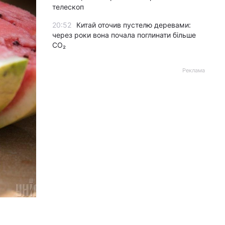
телескоп
20:52
Китай оточив пустелю деревами:
через роки вона почала поглинати більше
CO₂
Реклама