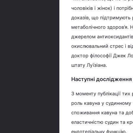
чоловіків і жінок) і потр
доказів, що підтримують
метаболічного здоров’я. Н
джерелом антиоксидантів,
окислювальний стрес і ві
доктор філософії Джек Ло
штату Луїзіана.
Наступні дослідження
З моменту публікації тих
роль кавуна у судинному 
споживання кавуна та доб
еластичністю судин та кр
ендотеліальну функцію.