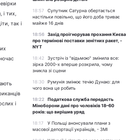
ревірки
18:57
Супутник Сатурна обертається
 і тих,
настільки повільно, що його доба триває
ти, так і
майже 16 днів
18:56
Захід проігнорував прохання Києва
про термінові поставки зенітних ракет, -
NYT
вих
дночас
18:42
Зустріч із "відьмою" змінила все:
зірка 2000-х вперше розкрила, чому
зникла зі сцени
18:30
Румунія змінює течію Дунаю: для
гають
чого вона це робить
риканців
18:22
Податкова служба передасть
ослих і
Міноборони дані про чоловіків 18–60
років: що вирішив уряд
18:17
У Польщі анонсували плани з
масової депортації українців, - ЗМІ