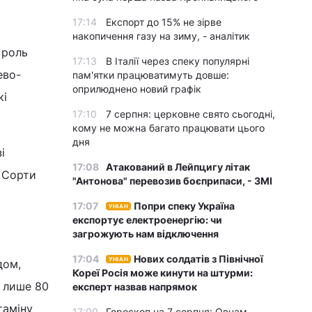
17:14
Експорт до 15% не зірве
х
накопичення газу на зиму, - аналітик
 роль
17:13
В Італії через спеку популярні
ево-
пам'ятки працюватимуть довше:
оприлюднено новий графік
кі
17:10
7 серпня: церковне свято сьогодні,
кому не можна багато працювати цього
дня
і
17:08
Атакований в Лейпцигу літак
 Сорти
"Антонова" перевозив боєприпаси, - ЗМІ
17:07
Попри спеку Україна
УНІАН
експортує електроенергію: чи
загрожують нам відключення
17:04
Нових солдатів з Північної
УНІАН
дом,
Кореї Росія може кинути на штурми:
ь лише 80
експерт назвав напрямок
таміну
17:00
Гороскоп на 7 серпня: Овнам –