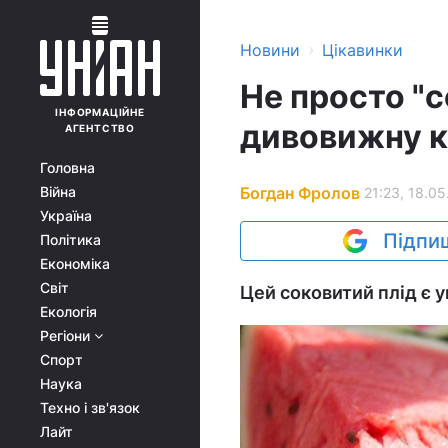
›
Новини
Цікавинки
Не просто "с
ІНФОРМАЦІЙНЕ
дивовижну к
АГЕНТСТВО
Головна
Богдан Фролов
Війна
21:23, 18.05
Україна
Підпиш
Політика
Економіка
Світ
Цей соковитий плід є
Екологія
Регіони
Спорт
Наука
Техно і зв'язок
Лайт