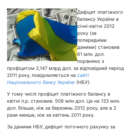
Дефіцит платіжного
балансу України в
Головна
Війна
січні-квітні 2012
року (за
Україна
Політика
попередніми
даними) становив
Економіка
Світ
61 млн. дол.
порівняно з
Спорт
Наука
профіцитом 2,147 млрд дол. за відповідний період
2011 року, повідомляється на
сайті
Техно і зв'язок
Лайт
Національного банку України
(НБУ).
Зброя
Інциденти
У тому числі профіцит платіжного балансу в
квітні п.р. становив. 508 млн дол. Це на 133 млн.
Здоров'я
Туризм
дол. більше, ніж за березень 2012 року, але в 2
рази менше, ніж за квітень 2011 року.
Цікавинки
Погода
За даними НБУ, дефіцит поточного рахунку за
Екологія
Регіони