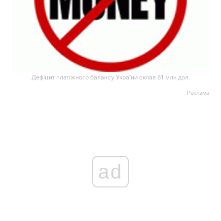
Дефіцит платіжного балансу України склав 61 млн дол.
Реклама
ad