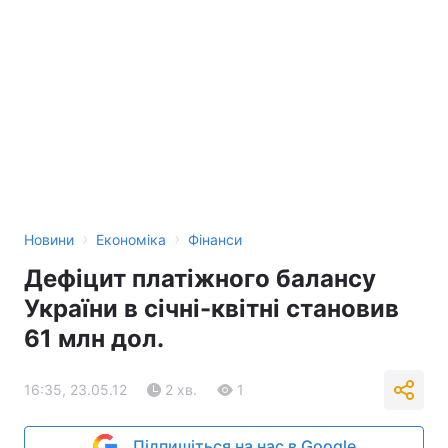
›
›
Новини
Економіка
Фінанси
Дефіцит платіжного балансу
України в січні-квітні становив
61 млн дол.
16:35, 23.05.12
2 хв.
1
Підпишіться на нас в Google