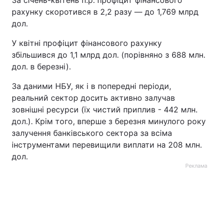
За січень-квітень п.р. профіцит фінансового
рахунку скоротився в 2,2 разу — до 1,769 млрд
дол.
У квітні профіцит фінансового рахунку
збільшився до 1,1 млрд дол. (порівняно з 688 млн.
дол. в березні).
За даними НБУ, як і в попередні періоди,
реальний сектор досить активно залучав
зовнішні ресурси (їх чистий приплив - 442 млн.
дол.). Крім того, вперше з березня минулого року
залучення банківського сектора за всіма
інструментами перевищили виплати на 208 млн.
дол.
Реклама