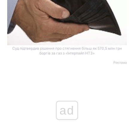
Суд підтвердив рішення про стягнення більш як 570,5 млн грн
боргів за газ з «Інтерпайп НТЗ»
Реклама
ad