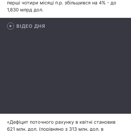
перші чотири місяці п.р. збільшився на 4% - до
1,830 млрд дол.
Лонгріди
ВІДЕО ДНЯ
Відео з Youtube
Статті
Інтерв'ю
Думки
Архів
Вакансії
Контакти
Послуги
«Дефіцит поточного рахунку в квітні становив
621 млн. дол. (порівняно з 313 млн. дол. в