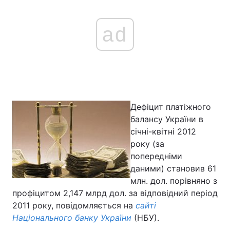
ad
Дефіцит платіжного
балансу України в
січні-квітні 2012
року (за
попередніми
даними) становив 61
млн. дол. порівняно з
профіцитом 2,147 млрд дол. за відповідний період
2011 року, повідомляється на
сайті
Національного банку України
(НБУ).