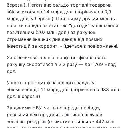
березні). Негативне сальдо торгівлі товарами
Тема оформлення
збільшилося до 1,4 млрд дол. (порівняно з 0,9
млрд дол. у березні). При цьому другий місяць
поспіль сальдо за статтею "доходи" залишалося
позитивним (207 млн. дол.) за рахунок
отримання значних дивідендів від прямих
інвестицій за кордон», - йдеться в повідомленні.
За січень-квітень п.р. профіцит фінансового
рахунку скоротився в 2,2 разу — до 1,769 млрд
дол.
У квітні профіцит фінансового рахунку
збільшився до 1,1 млрд дол. (порівняно з 688 млн.
дол. в березні).
За даними НБУ, як і в попередні періоди,
реальний сектор досить активно залучав
зовнішні ресурси (їх чистий приплив - 442 млн.