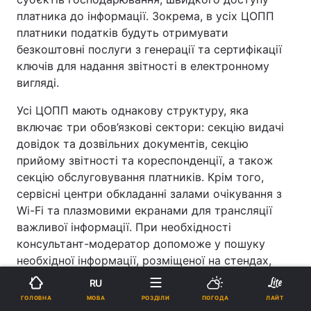
платника до інформації. Зокрема, в усіх ЦОПП
платники податків будуть отримувати
безкоштовні послуги з генерації та сертифікації
ключів для надання звітності в електронному
вигляді.
Усі ЦОПП мають однакову структуру, яка
включає три обов’язкові сектори: секцію видачі
довідок та дозвільних документів, секцію
прийому звітності та кореспонденції, а також
секцію обслуговування платників. Крім того,
сервісні центри обкладанні залами очікування з
Wi-Fi та плазмовими екранами для трансляції
важливої інформації. При необхідності
консультант-модератор допоможе у пошуку
необхідної інформації, розміщеної на стендах,
при заповненні документів.
RU
МОВА
ГОЛОВНА
РОЗДІЛИ
ПОГОДА
ЛАЙТ
В усіх ЦОПП обладнаний куточок платника