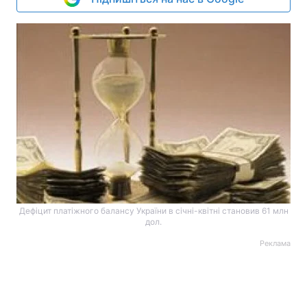
Дефіцит платіжного балансу України в січні-квітні становив 61 млн
дол.
Реклама