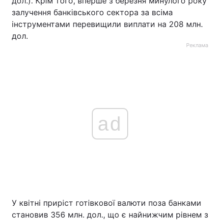
дол.). Крім того, вперше з березня минулого року
залучення банківського сектора за всіма
інструментами перевищили виплати на 208 млн.
дол.
Реклама
ad
У квітні приріст готівкової валюти поза банками
становив 356 млн. дол., що є найнижчим рівнем з