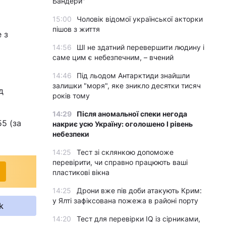
Бандери"
15:00
Чоловік відомої української акторки
пішов з життя
 з
14:56
ШІ не здатний перевершити людину і
саме цим є небезпечним, – вчений
14:46
Під льодом Антарктиди знайшли
залишки "моря", яке зникло десятки тисяч
д
років тому
14:29
Після аномальної спеки негода
55 (за
накриє усю Україну: оголошено І рівень
небезпеки
14:25
Тест зі склянкою допоможе
перевірити, чи справно працюють ваші
пластикові вікна
14:25
Дрони вже пів доби атакують Крим:
у Ялті зафіксована пожежа в районі порту
k
14:20
Тест для перевірки IQ із сірниками,