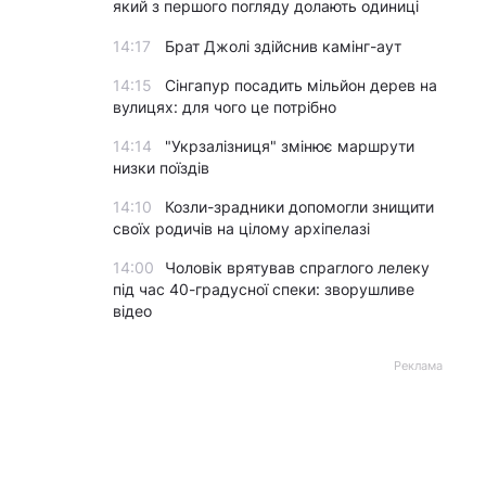
який з першого погляду долають одиниці
14:17
Брат Джолі здійснив камінг-аут
14:15
Сінгапур посадить мільйон дерев на
вулицях: для чого це потрібно
14:14
"Укрзалізниця" змінює маршрути
низки поїздів
14:10
Козли-зрадники допомогли знищити
своїх родичів на цілому архіпелазі
14:00
Чоловік врятував спраглого лелеку
під час 40-градусної спеки: зворушливе
відео
Реклама