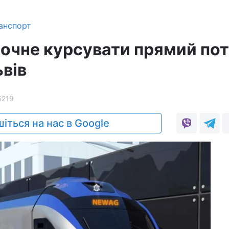
анспорт
почне курсувати прямий пот
вів
5219
іться на нас в Google