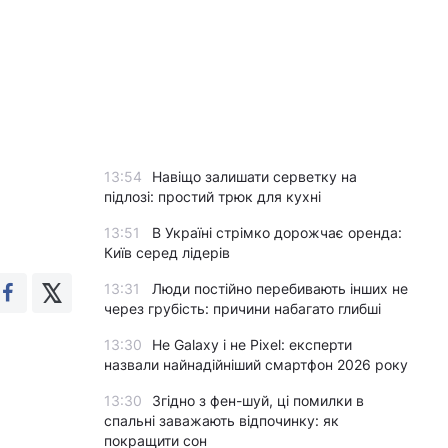
13:54
Навіщо залишати серветку на
е
підлозі: простий трюк для кухні
13:51
В Україні стрімко дорожчає оренда:
Київ серед лідерів
13:31
Люди постійно перебивають інших не
через грубість: причини набагато глибші
13:30
Не Galaxy і не Pixel: експерти
назвали найнадійніший смартфон 2026 року
13:30
Згідно з фен-шуй, ці помилки в
спальні заважають відпочинку: як
покращити сон