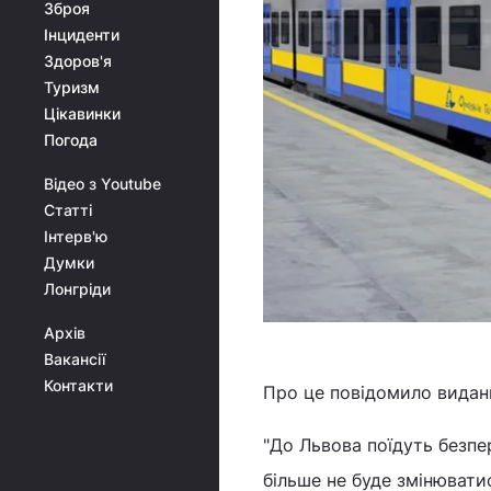
Зброя
Інциденти
Здоров'я
Туризм
Цікавинки
Погода
Відео з Youtube
Статті
Інтерв'ю
Думки
Лонгріди
Архів
Вакансії
Контакти
Про це повідомило вида
"До Львова поїдуть безпер
більше не буде змінюватис