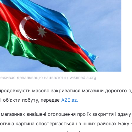
живає девальвацію нацвалюти / wikimedia.org
родовжують масово закриватися магазини дорогого од
і об'єкти побуту, передає
AZE.az.
 магазинах вивішені оголошення про їх закриття і здачу
огічна картина спостерігається і в інших районах Баку 