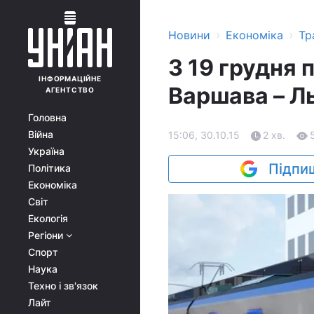
›
›
Новини
Економіка
Тр
З 19 грудня 
ІНФОРМАЦІЙНЕ
Варшава – Ль
АГЕНТСТВО
Головна
Війна
15:06, 30.10.15
2 хв.
Україна
Підпиш
Політика
Економіка
Світ
Екологія
Регіони
Спорт
Наука
Техно і зв'язок
Лайт