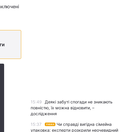
включені
ги
15:49
Деякі забуті спогади не зникають
повністю, їх можна відновити, –
дослідження
15:37
Чи справді вигідна сімейна
УНІАН
упаковка: експерти розкрили неочевидний