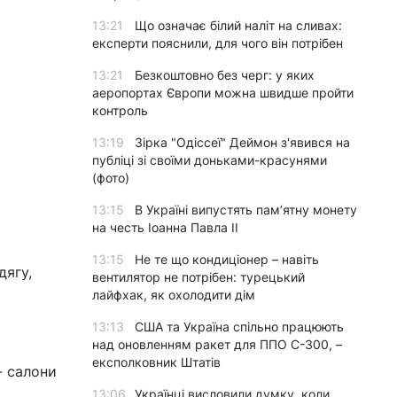
13:21
Що означає білий наліт на сливах:
експерти пояснили, для чого він потрібен
13:21
Безкоштовно без черг: у яких
аеропортах Європи можна швидше пройти
контроль
13:19
Зірка "Одіссеї" Деймон з'явився на
публіці зі своїми доньками-красунями
(фото)
13:15
В Україні випустять пам’ятну монету
на честь Іоанна Павла II
13:15
Не те що кондиціонер – навіть
ягу,
вентилятор не потрібен: турецький
лайфхак, як охолодити дім
13:13
США та Україна спільно працюють
над оновленням ракет для ППО С-300, –
експолковник Штатів
- салони
13:06
Українці висловили думку, коли