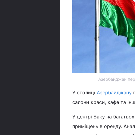
Азербайджан пере
У столиці
Азербайджану
п
салони краси, кафе та інш
У центрі Баку на багатьох
приміщень в оренду. Анал