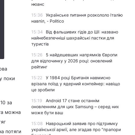
нюанс
15:36
Українське питання розкололо Італію
навпіл, - Politico
15:34
Від фальшивих гідів до ШІ: названо
найнебезпечніші шахрайські пастки для
туристів
15:26
5 найдешевших напрямків Європи
для відпочинку у 2026 році: оновлений
рейтинг
ова
15:22
У 1984 році Британія навмисно
ку поки
врізала поїзд у ядерний контейнер: навіщо
це зробили
15:19
Android 17 стане останнім
10 за
оновленням для цих Samsung – серед них
га можна
може бути ваш
тяг
15:08
Навроцький заявив про підтримку
української армії, але згадав про "прапори
на потяги