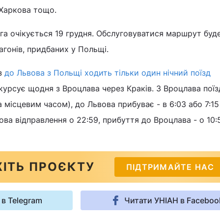
 Харкова тощо.
а очікується 19 грудня. Обслуговуватися маршрут буде
гонів, придбаних у Польщі.
з
до Львова з Польщі ходить тільки один нічний поїзд
 курсує щодня з Вроцлава через Краків. З Вроцлава поїз
а місцевим часом), до Львова прибуває - в 6:03 або 7:15
вова відправлення о 22:59, прибуття до Вроцлава - о 10:
ІТЬ ПРОЄКТУ
ПІДТРИМАЙТЕ НАС
 в Telegram
Читати УНІАН в Faceboo