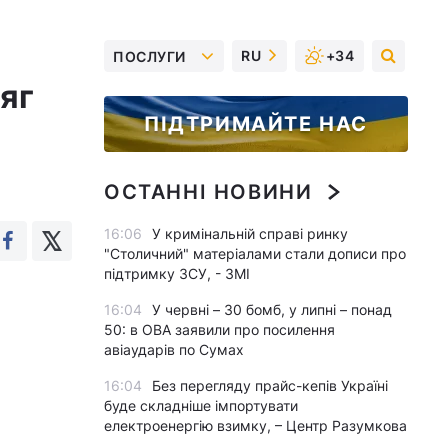
RU
+34
ПОСЛУГИ
яг
ПІДТРИМАЙТЕ НАС
ОСТАННІ НОВИНИ
16:06
У кримінальній справі ринку
"Столичний" матеріалами стали дописи про
підтримку ЗСУ, - ЗМІ
16:04
У червні – 30 бомб, у липні – понад
50: в ОВА заявили про посилення
авіаударів по Сумах
16:04
Без перегляду прайс-кепів Україні
буде складніше імпортувати
електроенергію взимку, – Центр Разумкова