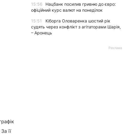
15:56
Нацбанк посилив гривню до євро:
офіційний курс валют на понеділок
15:51
Кіборга Оловаренка шостий рік
судять через конфлікт з агітаторами Шарія,
– Аронець
Реклама
графік
За її