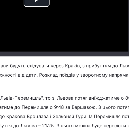
Play
Video
шави будуть слідувати через Краків, з прибуттям до Льв
лежності від дати. Розклад поїздів у зворотному напрям
ьвів-Перемишль", то зі Львова потяг виїжджатиме о 8:
ватиме до Перемишля о 9:48 за Варшавою. З цього потя
 до Кракова Вроцлава і Зельоней Гури. Із Перемишля по
буття до Львова – 21:25. З нього можна буде пересісти 