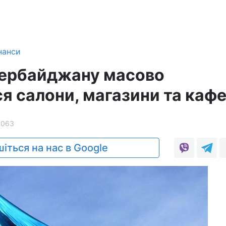
нанси
зербайджану масово
я салони, магазини та каф
1063
іться на нас в Google