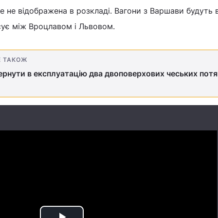
е не відображена в розкладі. Вагони з Варшави будуть 
сує між Вроцлавом і Львовом.
Е ТАКОЖ
вернути в експлуатацію два двоповерхових чеських потя