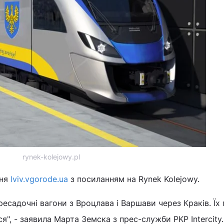
rynek-kolejowy.pl
ння
lviv.vgorode.ua
з посиланням на Rynek Kolejowy.
есадочні вагони з Вроцлава і Варшави через Краків. Їх 
я", - заявила Марта Земска з прес-служби PKP Intercity. 