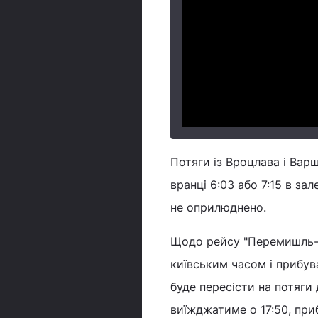
Потяги із Вроцлава і Вар
вранці 6:03 або 7:15 в за
не оприлюднено.
Щодо рейсу "Перемишль-Л
київським часом і прибу
буде пересісти на потяги
виїжджатиме о 17:50, при