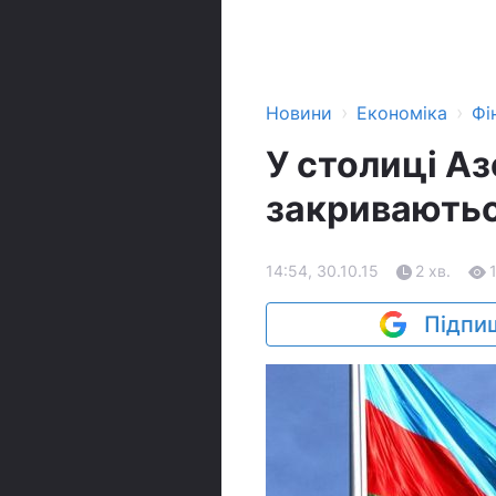
›
›
Новини
Економіка
Фі
У столиці А
закриваютьс
14:54, 30.10.15
2 хв.
Підпиш