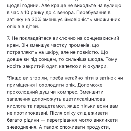
щодві години. Але краще не виходьте на вулицю
в час з 10 ранку до 4 вечора. Перебування в
затінку на 30% зменшує ймовірність множинних
опіків в дітей.
7. Не покладайтеся виключно на сонцезахисний
крем. Він зменшує частку променів, що
потрапляють на шкіру, але не повністю. Що
довше ви під сонцем, то сильніша шкода. Тому
носіть закритий одяг, капелюхи й окуляри.
"Якщо ви згоріли, треба негайно піти в затінок чи
приміщення і охолодити опік. Допоможе
прохолодний душ чи компрес. Зменшити
запалення допоможуть ацетилсаліцилова
кислота та парацетамол, якщо тільки вони вам
не протипоказані. Після опіку слід вживати
багато рідини — перегрівання могло викликати
зневоднення. А також споживати продукти,