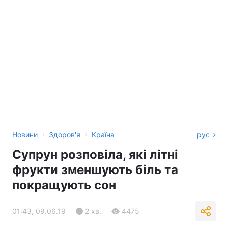
›
›
Новини
Здоров'я
Країна
рус
Супрун розповіла, які літні
фрукти зменшують біль та
покращують сон
01:43, 09.06.19
2 хв.
4475