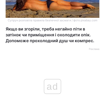
Супрун розповіла правила безпечної засмаги / фото pixabay.com
Якщо ви згоріли, треба негайно піти в
затінок чи приміщення і охолодити опік.
Допоможе прохолодний душ чи компрес.
Реклама
ad