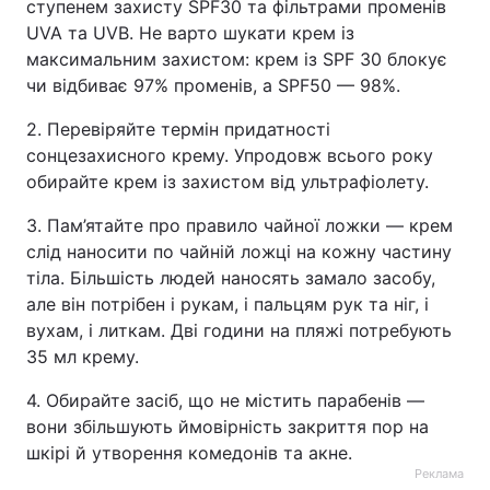
ступенем захисту SPF30 та фільтрами променів
UVA та UVB. Не варто шукати крем із
максимальним захистом: крем із SPF 30 блокує
чи відбиває 97% променів, а SPF50 — 98%.
2. Перевіряйте термін придатності
сонцезахисного крему. Упродовж всього року
обирайте крем із захистом від ультрафіолету.
3. Пам’ятайте про правило чайної ложки — крем
слід наносити по чайній ложці на кожну частину
тіла. Більшість людей наносять замало засобу,
але він потрібен і рукам, і пальцям рук та ніг, і
вухам, і литкам. Дві години на пляжі потребують
35 мл крему.
4. Обирайте засіб, що не містить парабенів —
вони збільшують ймовірність закриття пор на
шкірі й утворення комедонів та акне.
Реклама