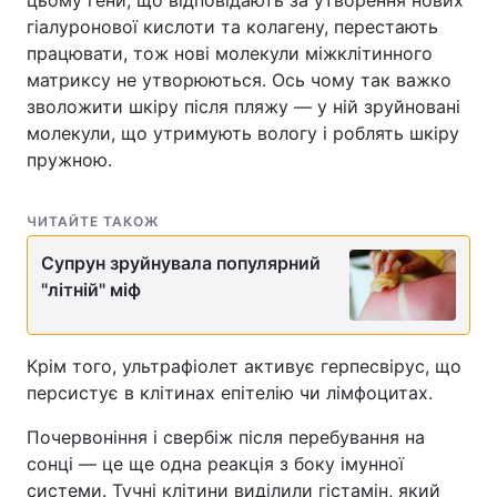
цьому гени, що відповідають за утворення нових
гіалуронової кислоти та колагену, перестають
Тема оформлення
працювати, тож нові молекули міжклітинного
матриксу не утворюються. Ось чому так важко
зволожити шкіру після пляжу — у ній зруйновані
молекули, що утримують вологу і роблять шкіру
пружною.
ЧИТАЙТЕ ТАКОЖ
Супрун зруйнувала популярний
"літній" міф
Крім того, ультрафіолет активує герпесвірус, що
персистує в клітинах епітелію чи лімфоцитах.
Почервоніння і свербіж після перебування на
сонці — це ще одна реакція з боку імунної
системи. Тучні клітини виділили гістамін, який