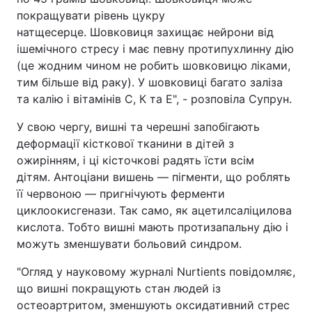
покращувати рівень цукру
натщесерце. Шовковиця захищає нейрони від
ішемічного стресу і має певну протипухлинну дію
(це жодним чином не робить шовковицю ліками,
тим більше від раку). У шовковиці багато заліза
та калію і вітамінів С, К та Е", - розповіла Супрун.
У свою чергу, вишні та черешні запобігають
деформації кісткової тканини в дітей з
ожирінням, і ці кісточкові радять їсти всім
дітям. Антоціани вишень — пігменти, що роблять
її червоною — пригнічують ферменти
циклоокисгенази. Так само, як ацетилсаліцилова
кислота. Тобто вишні мають протизапальну дію і
можуть зменшувати больовий синдром.
"Огляд у науковому журналі Nurtients повідомляє,
що вишні покращують стан людей із
остеоартритом, зменшують оксидативний стрес