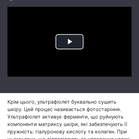
Лонгріди
Відео з Youtube
Статті
Інтерв'ю
Думки
Play
Архів
Вакансії
Video
Контакти
Послуги
Крім цього, ультрафіолет буквально сушить
шкіру. Цей процес називається фотостаріння.
Ультрафіолет активує ферменти, що руйнують
компоненти матриксу шкіри, які забезпечують її
пружність: гіалуронову кислоту та колаген. При