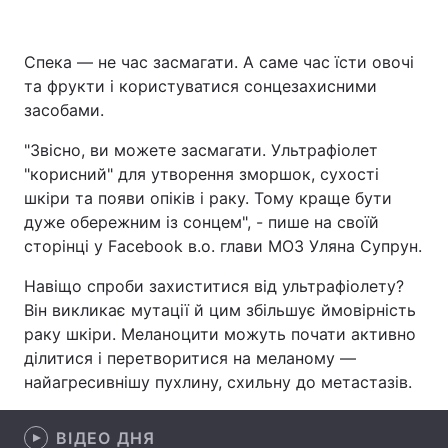
Спека — не час засмагати. А саме час їсти овочі
та фрукти і користуватися сонцезахисними
Головна
Війна
засобами.
Україна
Політика
"Звісно, ви можете засмагати. Ультрафіолет
"корисний" для утворення зморшок, сухості
Економіка
Світ
шкіри та появи опіків і раку. Тому краще бути
Спорт
Наука
дуже обережним із сонцем", - пише на своїй
сторінці у Facebook в.о. глави МОЗ Уляна Супрун.
Техно і зв'язок
Лайт
Навіщо спроби захиститися від ультрафіолету?
Зброя
Інциденти
Він викликає мутації й цим збільшує ймовірність
раку шкіри. Меланоцити можуть почати активно
Здоров'я
Туризм
ділитися і перетворитися на меланому —
найагресивнішу пухлину, схильну до метастазів.
Цікавинки
Погода
ВІДЕО ДНЯ
Екологія
Регіони