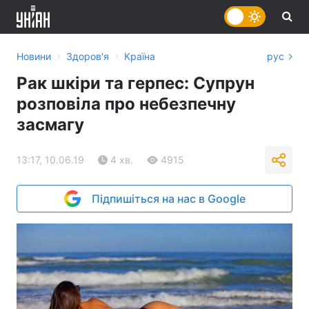
›
›
Новини
Здоров'я
Країна
рус
Рак шкіри та герпес: Супрун
розповіла про небезпечну
засмагу
13:17, 10.06.19
4 хв.
4915
Підпишіться на нас в Google