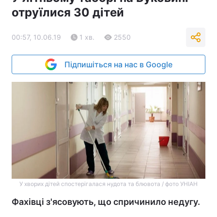
отруїлися 30 дітей
00:57, 10.06.19
1 хв.
2550
Підпишіться на нас в Google
У хворих дітей спостерігалася нудота та блювота / фото УНІАН
Фахівці з'ясовують, що спричинило недугу.