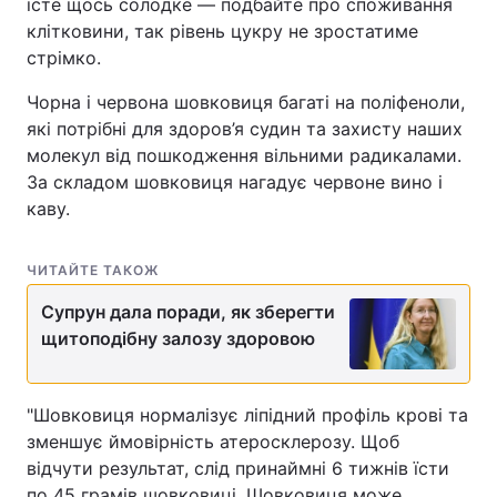
їсте щось солодке — подбайте про споживання
клітковини, так рівень цукру не зростатиме
стрімко.
Чорна і червона шовковиця багаті на поліфеноли,
які потрібні для здоров’я судин та захисту наших
молекул від пошкодження вільними радикалами.
За складом шовковиця нагадує червоне вино і
каву.
ЧИТАЙТЕ ТАКОЖ
Супрун дала поради, як зберегти
щитоподібну залозу здоровою
"Шовковиця нормалізує ліпідний профіль крові та
зменшує ймовірність атеросклерозу. Щоб
відчути результат, слід принаймні 6 тижнів їсти
по 45 грамів шовковиці. Шовковиця може