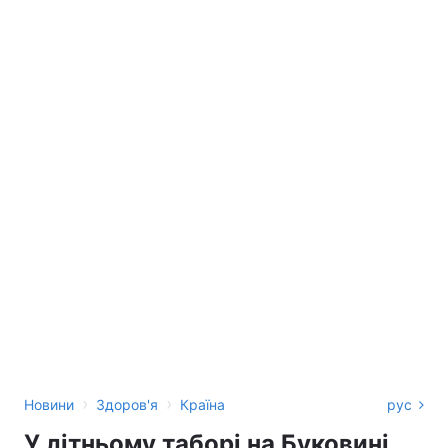
›
›
Новини
Здоров'я
Країна
рус
У літньому таборі на Буковині