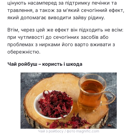
цінують насамперед за підтримку печінки та
травлення, а також за м'який сечогінний ефект,
який допомагає виводити зайву рідину.
Втім, через цей же ефект він підходить не всім:
при чутливості до сечогінних засобів або
проблемах з нирками його варто вживати з
обережністю.
Чай ройбуш – користь і шкода
Чай з ройбосу / фото magnific.com