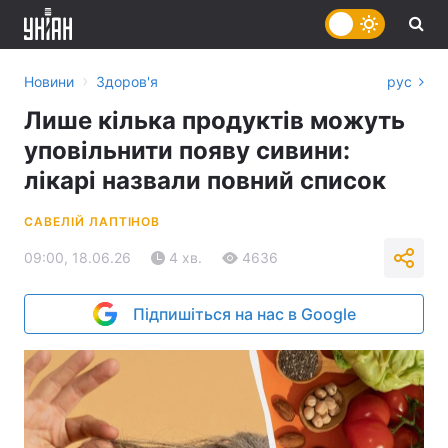
›
Новини
Здоров'я
рус
Лише кілька продуктів можуть
уповільнити появу сивини:
лікарі назвали повний список
САВЕЛІЙ ЛАПТІНОВ
09:00, 18.06.26
4 хв.
4636
Підпишіться на нас в Google