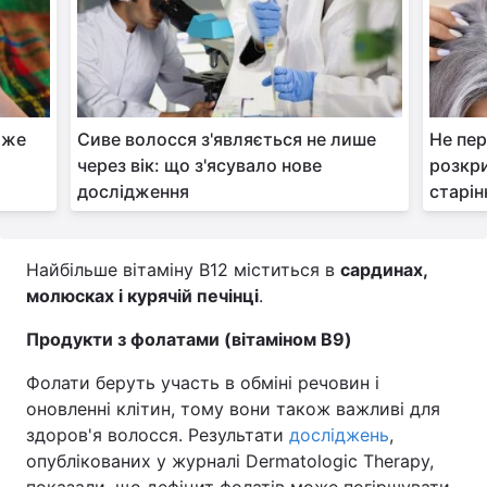
оже
Сиве волосся з'являється не лише
Не пер
через вік: що з'ясувало нове
розкри
дослідження
старін
Найбільше вітаміну B12 міститься в
сардинах,
молюсках і курячій печінці
.
Продукти з фолатами (вітаміном B9)
Фолати беруть участь в обміні речовин і
оновленні клітин, тому вони також важливі для
здоров'я волосся. Результати
досліджень
,
опублікованих у журналі Dermatologic Therapy,