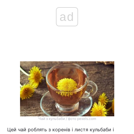
ad
Чай з кульбаби / фото pexels.com
Цей чай роблять з коренів і листя кульбаби і