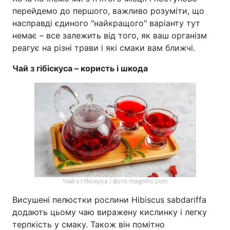
перейдемо до першого, важливо розуміти, що
насправді єдиного "найкращого" варіанту тут
немає – все залежить від того, як ваш організм
реагує на різні трави і які смаки вам ближчі.
Чай з гібіскуса – користь і шкода
Чай з гібіскуса / фото magnific.com
Висушені пелюстки рослини Hibiscus sabdariffa
додають цьому чаю виражену кислинку і легку
терпкість у смаку. Також він помітно