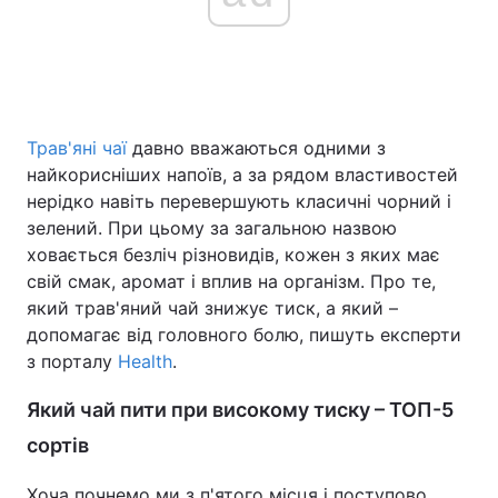
Трав'яні чаї
давно вважаються одними з
найкорисніших напоїв, а за рядом властивостей
нерідко навіть перевершують класичні чорний і
зелений. При цьому за загальною назвою
ховається безліч різновидів, кожен з яких має
свій смак, аромат і вплив на організм. Про те,
який трав'яний чай знижує тиск, а який –
допомагає від головного болю, пишуть експерти
з порталу
Health
.
Який чай пити при високому тиску – ТОП-5
сортів
Хоча почнемо ми з п'ятого місця і поступово