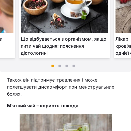
ли
Що відбувається з організмом, якщо
Лікарі
пити чай щодня: пояснення
кров’я
дієтологині
однієї
Також він підтримує травлення і може
полегшувати дискомфорт при менструальних
болях.
М'ятний чай – користь і шкода