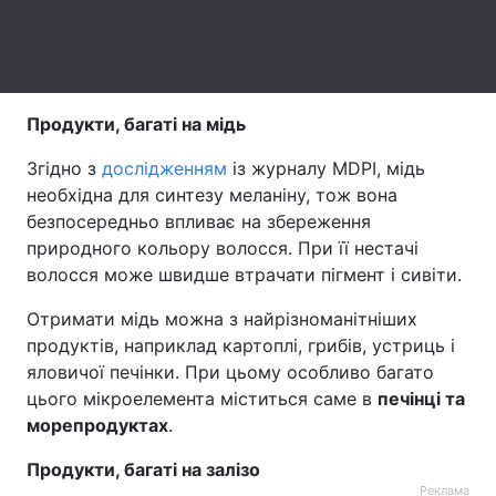
Тема оформлення
Продукти, багаті на мідь
Згідно з
дослідженням
із журналу MDPI, мідь
необхідна для синтезу меланіну, тож вона
безпосередньо впливає на збереження
природного кольору волосся. При її нестачі
волосся може швидше втрачати пігмент і сивіти.
Отримати мідь можна з найрізноманітніших
продуктів, наприклад картоплі, грибів, устриць і
яловичої печінки. При цьому особливо багато
цього мікроелемента міститься саме в
печінці та
морепродуктах
.
Продукти, багаті на залізо
Реклама