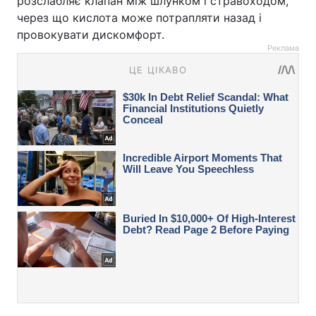
розслабляє клапан між шлунком і стравоходом,
через що кислота може потрапляти назад і
провокувати дискомфорт.
Реклама