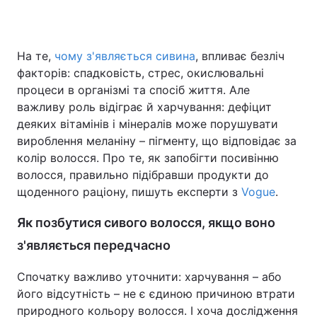
На те,
чому з'являється сивина
, впливає безліч
Головна
Війна
факторів: спадковість, стрес, окислювальні
процеси в організмі та спосіб життя. Але
Україна
Політика
важливу роль відіграє й харчування: дефіцит
деяких вітамінів і мінералів може порушувати
Економіка
Світ
вироблення меланіну – пігменту, що відповідає за
Спорт
Наука
колір волосся. Про те, як запобігти посивінню
волосся, правильно підібравши продукти до
Техно і зв'язок
Лайт
щоденного раціону, пишуть експерти з
Vogue
.
Зброя
Інциденти
Як позбутися сивого волосся, якщо воно
з'являється передчасно
Здоров'я
Туризм
Спочатку важливо уточнити: харчування – або
Цікавинки
Погода
його відсутність – не є єдиною причиною втрати
природного кольору волосся. І хоча дослідження
Екологія
Регіони