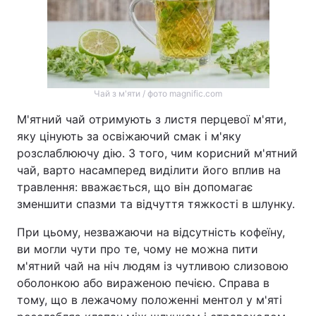
Чай з м'яти / фото magnific.com
М'ятний чай отримують з листя перцевої м'яти,
яку цінують за освіжаючий смак і м'яку
розслаблюючу дію. З того, чим корисний м'ятний
чай, варто насамперед виділити його вплив на
травлення: вважається, що він допомагає
зменшити спазми та відчуття тяжкості в шлунку.
При цьому, незважаючи на відсутність кофеїну,
ви могли чути про те, чому не можна пити
м'ятний чай на ніч людям із чутливою слизовою
оболонкою або вираженою печією. Справа в
тому, що в лежачому положенні ментол у м'яті