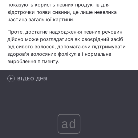
показують користь певних продуктів для
Лонгріди
відстрочки появи сивини, це лише невелика
частина загальної картини.
Відео з Youtube
Статті
Проте, достатнє надходження певних речовин
дійсно може розглядатися як своєрідний засіб
Інтерв'ю
Думки
від сивого волосся, допомагаючи підтримувати
здоров'я волосяних фолікулів і нормальне
Архів
Вакансії
вироблення пігменту.
Контакти
ВІДЕО ДНЯ
Послуги
ad