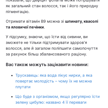
показали, що дефіцит фолатів може погіршувати
як загальний стан волосся, так і його природну
пігментацію.
Отримати вітамін B9 можна зі
шпинату, квасолі
та яловичої печінки
.
У підсумку, знаючи, що їсти від сивини, ви
зможете не тільки підтримувати здоров'я
волосся, але й загалом поліпшити самопочуття
за рахунок більш збалансованого раціону.
Вас також можуть зацікавити новини:
Трускавець: яка вода лікує нирки, а яка
повертає молодість – чому їх не можна
плутати
Що буде з організмом, якщо регулярно їсти
зелену цибулю: названо 4 її переваги