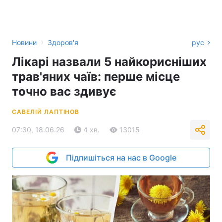
›
Новини
Здоров'я
рус
Лікарі назвали 5 найкорисніших
трав'яних чаїв: перше місце
точно вас здивує
САВЕЛІЙ ЛАПТІНОВ
07:30, 18.06.26
4 хв.
13015
Підпишіться на нас в Google