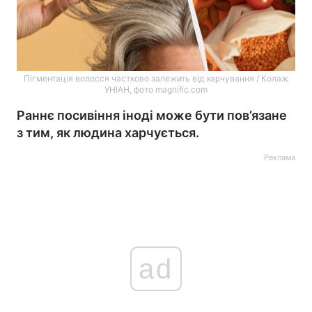
Пігментація волосся частково залежить від харчування / Колаж
УНІАН, фото magnific.com
Раннє посивіння іноді може бути пов’язане
з тим, як людина харчується.
Реклама
ad