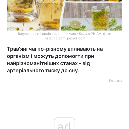
Існують сотні видів трав'яних чаїв / Колаж УНІАН, фото
magnific.com, pexels.com
Трав'яні чаї по-різному впливають на
організм і можуть допомогти при
найрізноманітніших станах - від
артеріального тиску до сну.
Реклама
ad