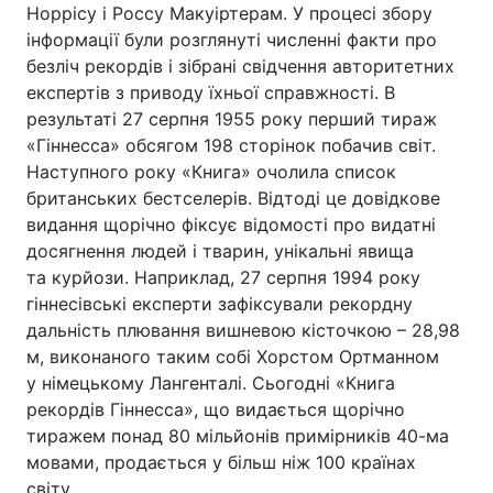
Норрісу і Россу Макуіртерам. У процесі збору
інформації були розглянуті численні факти про
безліч рекордів і зібрані свідчення авторитетних
експертів з приводу їхньої справжності. В
результаті 27 серпня 1955 року перший тираж
«Гіннесса» обсягом 198 сторінок побачив світ.
Наступного року «Книга» очолила список
британських бестселерів. Відтоді це довідкове
видання щорічно фіксує відомості про видатні
досягнення людей і тварин, унікальні явища
та курйози. Наприклад, 27 серпня 1994 року
гіннесівські експерти зафіксували рекордну
дальність плювання вишневою кісточкою – 28,98
м, виконаного таким собі Хорстом Ортманном
у німецькому Лангенталі. Сьогодні «Книга
рекордів Гіннесса», що видається щорічно
тиражем понад 80 мільйонів примірників 40-ма
мовами, продається у більш ніж 100 країнах
світу.