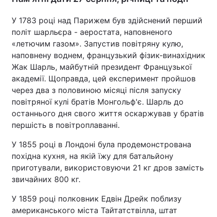
Тема оформлення
У 1783 році над Парижем був здійснений перший
політ шарльєра - аеростата, наповненого
«летючим газом». Запустив повітряну кулю,
наповнену воднем, французький фізик-винахідник
Жак Шарль, майбутній президент Французької
академії. Щоправда, цей експеримент пройшов
через два з половиною місяці після запуску
повітряної кулі братів Монгольф'є. Шарль до
останнього дня свого життя оскаржував у братів
першість в повітроплаванні.
У 1855 році в Лондоні була продемонстрована
похідна кухня, на якій їжу для батальйону
приготували, використовуючи 21 кг дров замість
звичайних 800 кг.
У 1859 році полковник Едвін Дрейк поблизу
американського міста Тайтатствілла, штат