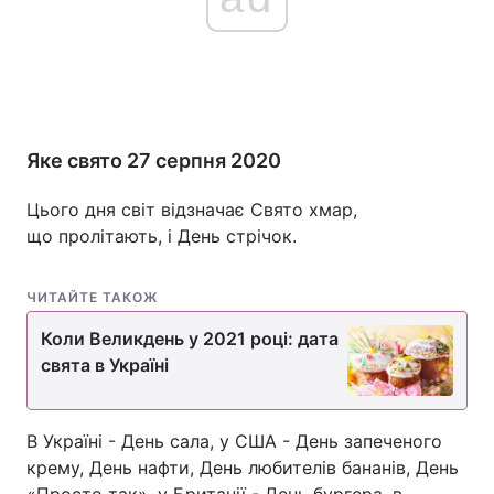
Головна
Війна
Україна
Політика
Яке свято 27 серпня 2020
Економіка
Світ
Цього дня світ відзначає Свято хмар,
що пролітають, і День стрічок.
Спорт
Наука
Техно і зв'язок
Лайт
ЧИТАЙТЕ ТАКОЖ
Зброя
Коли Великдень у 2021 році: дата
Інциденти
свята в Україні
Здоров'я
Туризм
Цікавинки
Погода
В Україні - День сала, у США - День запеченого
крему, День нафти, День любителів бананів, День
Екологія
Регіони