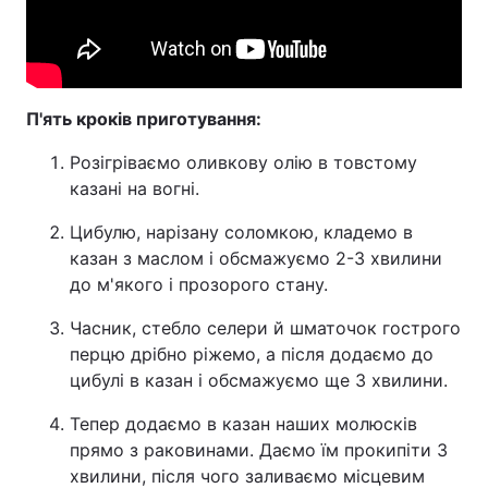
П'ять кроків приготування:
Розігріваємо оливкову олію в товстому
казані на вогні.
Цибулю, нарізану соломкою, кладемо в
казан з маслом і обсмажуємо 2-3 хвилини
до м'якого і прозорого стану.
Часник, стебло селери й шматочок гострого
перцю дрібно ріжемо, а після додаємо до
цибулі в казан і обсмажуємо ще 3 хвилини.
Тепер додаємо в казан наших молюсків
прямо з раковинами. Даємо їм прокипіти 3
хвилини, після чого заливаємо місцевим