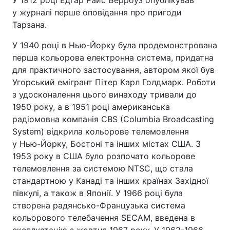
У 1912 році Едгар Райс Берроуз опублікував
у журналі перше оповідання про пригоди
Тарзана.
У 1940 році в Нью-Йорку була продемонстрована
перша кольорова електронна система, придатна
для практичного застосування, автором якої був
Угорський емігрант Пітер Карл Голдмарк. Роботи
з удосконалення цього винаходу тривали до
1950 року, а в 1951 році американська
радіомовна компанія СВЅ (Columbia Broadcasting
System) відкрила кольорове телемовлення
у Нью-Йорку, Бостоні та інших містах США. З
1953 року в США було розпочато кольорове
телемовлення за системою NTSC, що стала
стандартною у Канаді та інших країнах Західної
півкулі, а також в Японії. У 1966 році була
створена радянсько-Французька система
кольорового телебачення SECAM, введена в