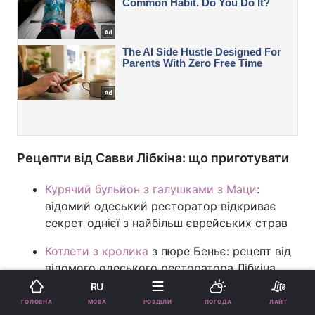
Рецепти від Савви Лібкіна: що приготувати
Курячий бульйон з галушками з Маци
:
відомий одеський ресторатор відкриває
секрет однієї з найбільш єврейських страв
Котлети з кролика
з пюре Беньє: рецепт від
відомого одеського ресторатора Лібкіна
RU
Особливе повсякденне блюдо: ресторатор
МОВА
ГОЛОВНА
РОЗДІЛИ
ПОГОДА
ЛАЙТ
Лібкін ділиться рецептом
фаршированих