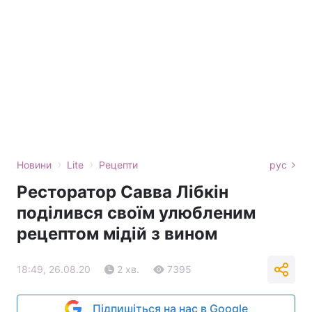
›
›
Новини
Lite
Рецепти
рус
Ресторатор Савва Лібкін
поділився своїм улюбленим
рецептом мідій з вином
18:49, 26.08.20
2 хв.
7395
Підпишіться на нас в Google