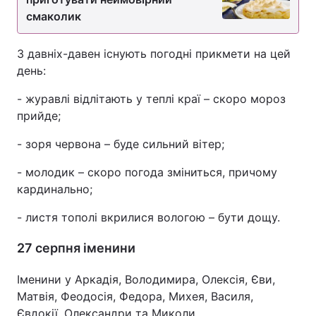
смаколик
З давніх-давен існують погодні прикмети на цей
день:
- журавлі відлітають у теплі краї – скоро мороз
прийде;
- зоря червона – буде сильний вітер;
- молодик – скоро погода зміниться, причому
кардинально;
- листя тополі вкрилися вологою – бути дощу.
27 серпня іменини
Іменини у Аркадія, Володимира, Олексія, Єви,
Матвія, Феодосія, Федора, Михея, Василя,
Євдокії, Олександри та Миколи.