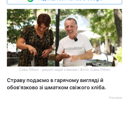
Сава Лібкін - рецепт мідій з вином / Фото: Сава Лібкін
Страву подаємо в гарячому вигляді й
обов'язково зі шматком свіжого хліба.
Реклама