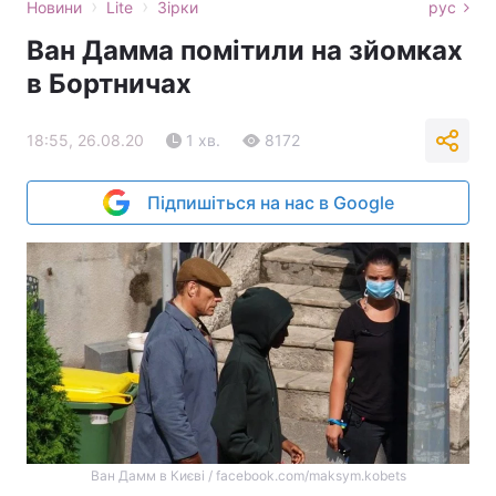
›
›
Новини
Lite
Зірки
рус
Ван Дамма помітили на зйомках
в Бортничах
18:55, 26.08.20
1 хв.
8172
Підпишіться на нас в Google
Ван Дамм в Києві / facebook.com/maksym.kobets