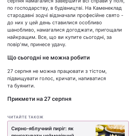
серпня намагалися завершити всі справи у полі,
по господарству, в будівництві. На Каменеклад
стародавні зодчі відзначали професійне свято -
до них у цей день ставилися особливо
шанобливо, намагалися догоджати, пригощали
найкращим. Все, що ви купите сьогодні, за
повір'ям, принесе удачу.
Що сьогодні не можна робити
27 серпня не можна працювати з тістом,
підвищувати голос, кричати, напиватися
та буянити.
Прикмети на 27 серпня
ЧИТАЙТЕ ТАКОЖ
Сирно-яблучний пиріг: як
приготувати неймовірний