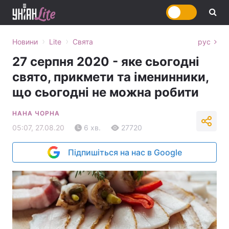
›
›
Новини
Lite
Свята
рус
27 серпня 2020 - яке сьогодні
свято, прикмети та іменинники,
що сьогодні не можна робити
НАНА ЧОРНА
05:07, 27.08.20
6 хв.
27720
Підпишіться на нас в Google