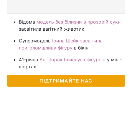
Відома
модель без білизни в прозорій сукні
засвітила вагітний животик
Супермодель
Ірина Шейк засвітила
приголомшливу фігуру
в бікіні
41-річна
Ані Лорак блиснула фігурою
у міні-
шортах
ПІДТРИМАЙТЕ НАС