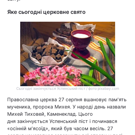
Яке сьогодні церковне свято
Сьогодні закінчується Успенський піст / фото pixabay.com
Православна церква 27 серпня вшановує пам'ять
мученика, пророка Михея. У народі день назвали
Михей Тиховей, Каменеклад. Цього
дня закінчується Успенський піст і починався
«осінній м'ясоїд», який був часом весіль. 27