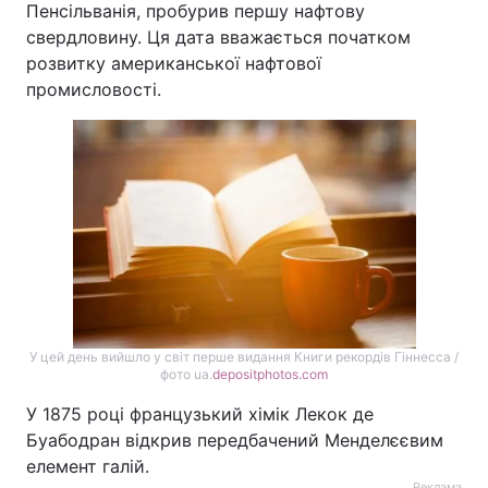
Пенсільванія, пробурив першу нафтову
свердловину. Ця дата вважається початком
розвитку американської нафтової
промисловості.
У цей день вийшло у світ перше видання Книги рекордів Гіннесса /
фото ua.
depositphotos.com
У 1875 році французький хімік Лекок де
Буабодран відкрив передбачений Менделєєвим
елемент галій.
Реклама