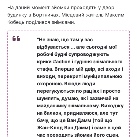
На даний момент зйомки проходять у дворі
будинку в Бортничах. Місцевий житель Максим
Кобець поділився знімками.
"Не знаю, що там у вас
відбувається ... але сьогодні мої
робочі будні супроводжують
крики #action і гудіння знімального
стафа. Вперше мій двір, всі входи і
виходи, перекриті муніципальною
охороною. Всюди люди
перегукуються по раціях і просто
шумлять, думаю, як і зазвичай на
майданчику знімальному. Виходжу
на балкон, придивляюся, але тут
бачу, що це Ван Дамм (той що
Жан-Клод Ван Дамм) і саме в цей
час проходять зйомки його сцен.