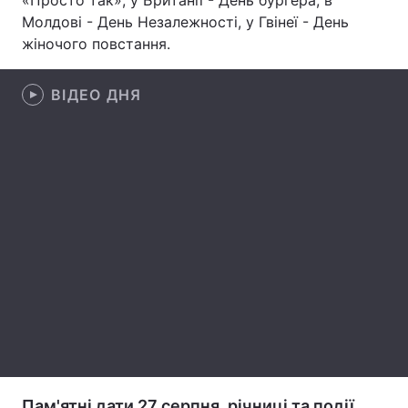
«Просто так», у Британії - День бургера, в
Молдові - День Незалежності, у Гвінеї - День
Лонгріди
жіночого повстання.
Відео з Youtube
Статті
ВІДЕО ДНЯ
Інтерв'ю
Думки
Архів
Вакансії
Контакти
Послуги
Пам'ятні дати 27 серпня, річниці та події