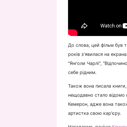
До слова, цей фільм був 
років з'явилася на екрана
"Янголи Чарлі", "Відпочин
себе рідним.
Також вона писала книги
нещодавно стало відомо п
Кемерон, адже вона також
артистка свою кар'єру.
Нагадаємо, раніше
Кемеро