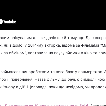
таким очікуваним для глядачів ще й тому, що Діас вперш
х. Як відомо, у 2014-му акторка, відома за фільмами "Ма
ок за обміном", поставила на паузу зйомки в кіно та пр
, займалася виноробством та вела блог у соцмережах. 
ро її повернення. Назва фільму, до речі, є символічною
 "знову в дії". Щоправда, поки що невідомо, чи продов
н Діас вперше за 10 років з'явилася на публіці
. Акторка