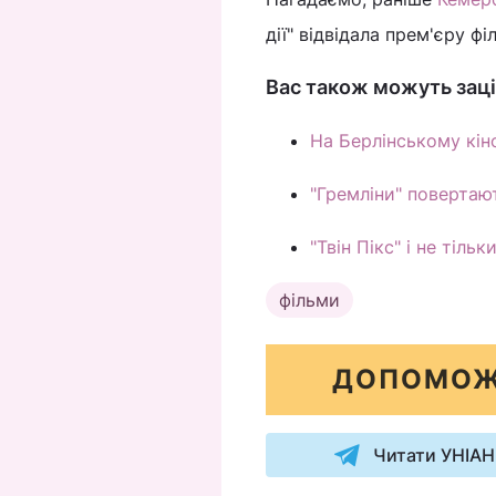
дії" відвідала прем'єру філ
Вас також можуть заці
На Берлінському кін
"Гремліни" повертаю
"Твін Пікс" і не тіль
фільми
ДОПОМОЖ
Читати УНІАН