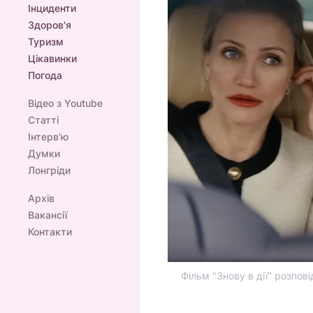
Інциденти
Здоров'я
Туризм
Цікавинки
Погода
Відео з Youtube
Статті
Інтерв'ю
Думки
Лонгріди
Архів
Вакансії
Контакти
Фільм "Знову в дії" розпові