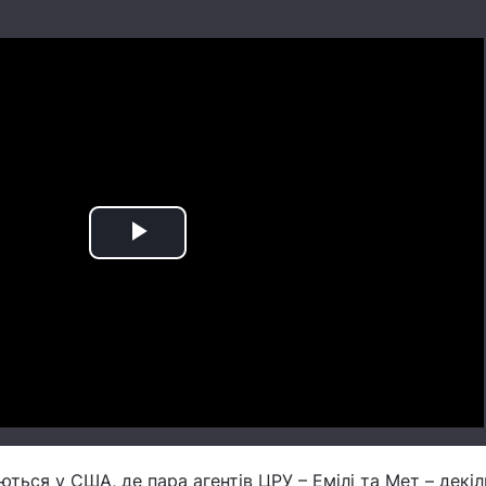
Play
Video
ться у США, де пара агентів ЦРУ – Емілі та Мет – декіл