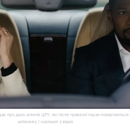
дає про двох агентів ЦРУ, які після тривалої паузи повертаються 
шпіонажу / скріншот з відео