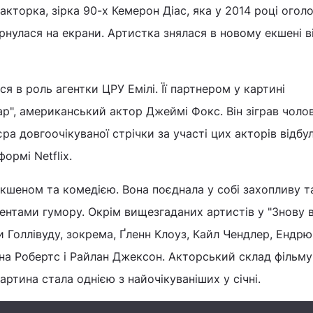
кторка, зірка 90-х Кемерон Діас, яка у 2014 році огол
нулася на екрани. Артистка знялася в новому екшені ві
я в роль агентки ЦРУ Емілі. Її партнером у картині
ар", американський актор Джеймі Фокс. Він зіграв чолов
ра довгоочікуваної стрічки за участі цих акторів відбу
формі Netflix.
кшеном та комедією. Вона поєднала у собі захопливу т
ентами гумору. Окрім вищезгаданих артистів у "Знову в 
и Голлівуду, зокрема, Ґленн Клоуз, Кайл Чендлер, Ендрю
на Робертс і Райлан Джексон. Акторський склад фільму
ртина стала однією з найочікуваніших у січні.