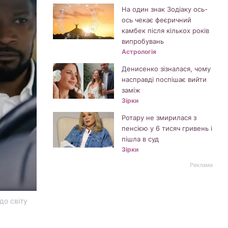
На один знак Зодіаку ось-
ось чекає феєричний
камбек після кількох років
випробувань
Астрологія
Денисенко зізналася, чому
насправді поспішає вийти
заміж
Зірки
Ротару не змирилася з
пенсією у 6 тисяч гривень і
пішла в суд
Зірки
Реклама
до світу