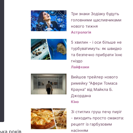
Три знаки Зодіаку будуть
головними щасливчиками
нового тижня
Астрологія
5 хвилин - і оси більше не
турбуватимуть: як швидко
та безпечно прибрати їхнє
гніздо
Лайфхаки
Вийшов трейлер нового
римейку "Афери Томаса
Крауна" від Майкла Б.
Джордана
Кіно
Зі стиглих груш печу пиріг
- виходить просто смакота:
рецепт із гарбузовим
насінням
ька років