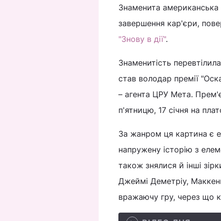
Знаменита американська а
завершення кар'єри, повер
"Знову в дії"
.
Знаменитість перевтілилас
став володар премії "Оск
– агента ЦРУ Мета. Прем'є
п'ятницю, 17 січня на плат
За жанром ця картина є е
напружену історію з елем
також знялися й інші зірк
Джеймі Деметріу, Маккен
вражаючу гру, через що ка