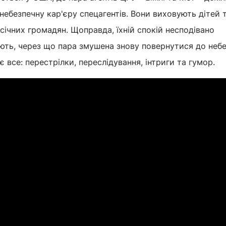
ебезпечну кар'єру спецагентів. Вони виховують дітей 
есічних громадян. Щоправда, їхній спокій несподівано
ють, через що пара змушена знову повернутися до неб
 є все: перестрілки, переслідування, інтриги та гумор.