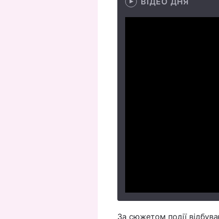
ВІДЕО ДНЯ
За сюжетом події відбуваю