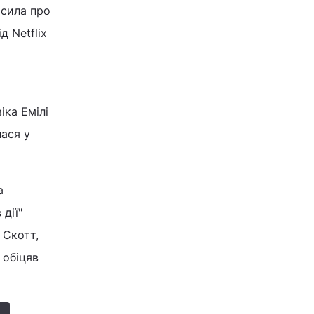
осила про
д Netflix
іка Емілі
лася у
а
дії"
 Скотт,
 обіцяв