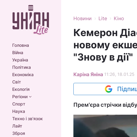
›
›
Новини
Lite
Кіно
Кемерон Діа
новому екшен
Головна
Війна
"Знову в дії"
Україна
Політика
Каріна Яніна
11:26, 18.01.25
Економіка
Світ
Підпиш
Екологія
Регіони
Спорт
Прем'єра стрічки відбу
Наука
Техно і зв'язок
Лайт
Зброя