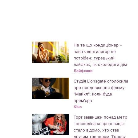
Не те що кондиціонер –
навіть вентилятор не
потрібен: турецький
лайфхак, як охолодити дім
Лайфхаки
Студія Lionsgate оголосила
про продовження фільму
"Майкл": коли буде
прем'єра
Кіно
Торт заввишки понад метр
і несподівана пропозиція:
стало відомо, хто став
другим тренером "Голосу