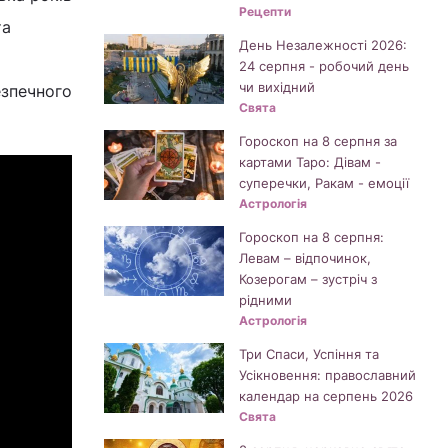
Рецепти
та
День Незалежності 2026:
24 серпня - робочий день
чи вихідний
езпечного
Свята
Гороскоп на 8 серпня за
картами Таро: Дівам -
суперечки, Ракам - емоції
Астрологія
Гороскоп на 8 серпня:
Левам – відпочинок,
Козерогам – зустріч з
рідними
Астрологія
Три Спаси, Успіння та
Усікновення: православний
календар на серпень 2026
Свята