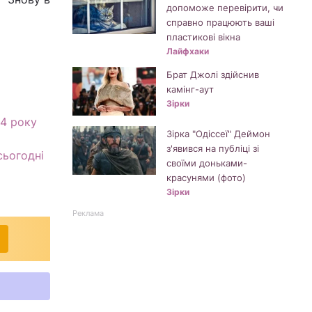
допоможе перевірити, чи
справно працюють ваші
пластикові вікна
Лайфхаки
Брат Джолі здійснив
камінг-аут
Зірки
84 року
Зірка "Одіссеї" Деймон
з'явився на публіці зі
 сьогодні
своїми доньками-
красунями (фото)
Зірки
Реклама