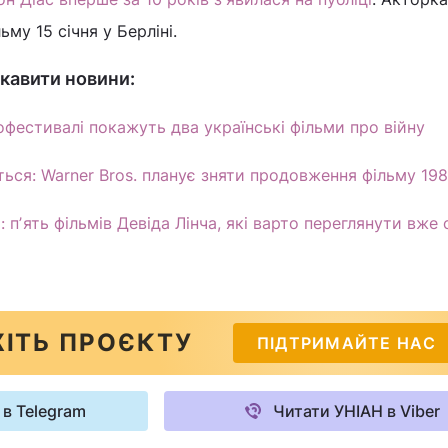
ьму 15 січня у Берліні.
кавити новини:
офестивалі покажуть два українські фільми про війну
ться: Warner Bros. планує зняти продовження фільму 19
ки: пʼять фільмів Девіда Лінча, які варто переглянути вже
ІТЬ ПРОЄКТУ
ПІДТРИМАЙТЕ НАС
 в Telegram
Читати УНІАН в Viber