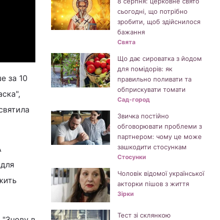
8 серпня: церковне свято
сьогодні, що потрібно
зробити, щоб здійснилося
бажання
Свята
Що дає сироватка з йодом
для помідорів: як
е за 10
правильно поливати та
обприскувати томати
ска",
Сад-город
исвятила
Звичка постійно
обговорювати проблеми з
партнером: чому це може
зашкодити стосункам
А
Стосунки
 для
Чоловік відомої української
жить
акторки пішов з життя
Зірки
Тест зі склянкою
 "Знову в