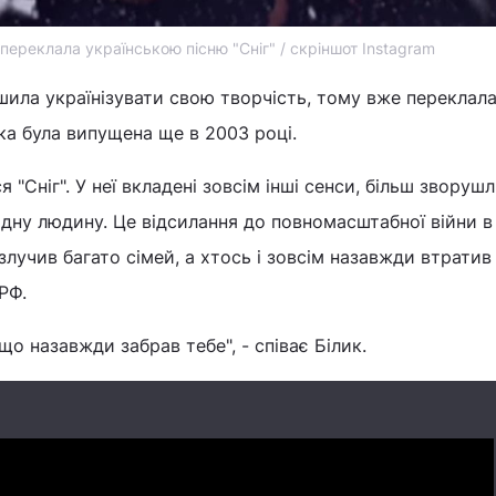
 переклала українською пісню "Сніг" / скріншот Instagram
ішила українізувати свою творчість, тому вже переклал
яка була випущена ще в 2003 році.
 "Сніг". У неї вкладені зовсім інші сенси, більш зворушл
ідну людину. Це відсилання до повномасштабної війни в 
лучив багато сімей, а хтось і зовсім назавжди втратив
РФ.
що назавжди забрав тебе", - співає Білик.