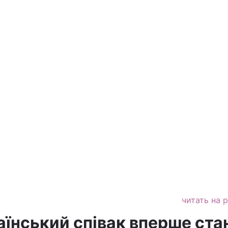
читать на 
аїнський співак вперше ста