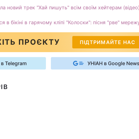
а новий трек "Хай пишуть" всім своїм хейтерам (відео
я в бікіні в гарячому кліпі "Колоски": пісня "рве" мереж
ІТЬ ПРОЄКТУ
ПІДТРИМАЙТЕ НАС
 в Telegram
УНІАН в Google New
ІВ