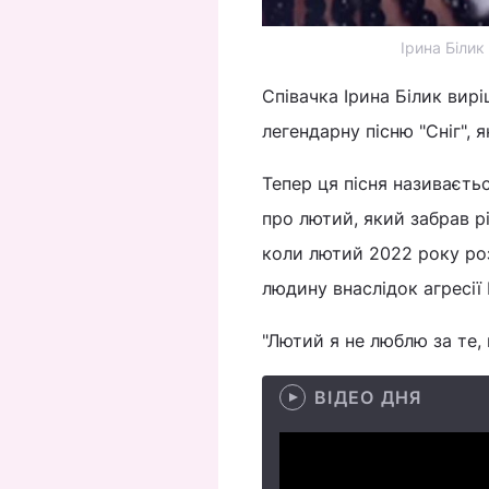
Ірина Білик
Співачка Ірина Білик вир
легендарну пісню "Сніг", 
Тепер ця пісня називається
про лютий, який забрав р
коли лютий 2022 року роз
людину внаслідок агресії 
"Лютий я не люблю за те, 
ВІДЕО ДНЯ