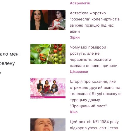
Астрологія
Астаф'єва жорстко
"рознесла" колег-артистів
за їхню позицію під час
війни
Зірки
Чому мої помідори
лало мені
ростуть, але не
червоніють: експерти
новлену
назвали основні причини
Цікавинки
з
Історія про кохання, яке
отримало другий шанс: на
телеканалі Бігуді покажуть
турецьку драму
"Прощальний лист"
Кіно
Цей рок-хіт №1 1984 року
підкорив увесь світ і став