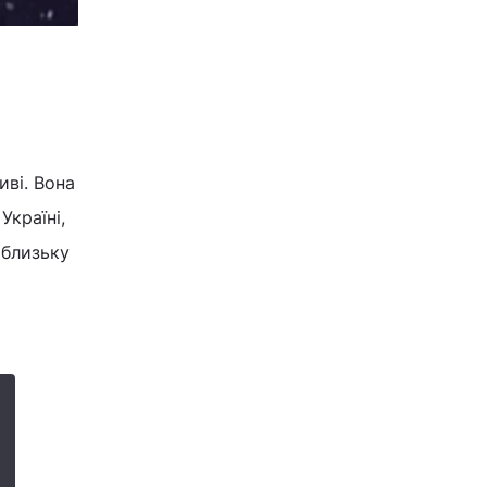
а
иві. Вона
Україні,
 близьку