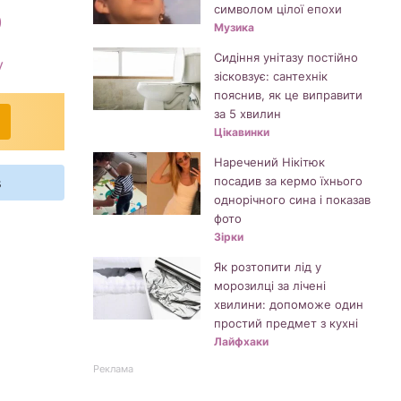
символом цілої епохи
)
Музика
Сидіння унітазу постійно
у
зісковзує: сантехнік
пояснив, як це виправити
за 5 хвилин
Цікавинки
Наречений Нікітюк
s
посадив за кермо їхнього
однорічного сина і показав
фото
Зірки
Як розтопити лід у
морозилці за лічені
хвилини: допоможе один
простий предмет з кухні
Лайфхаки
Реклама