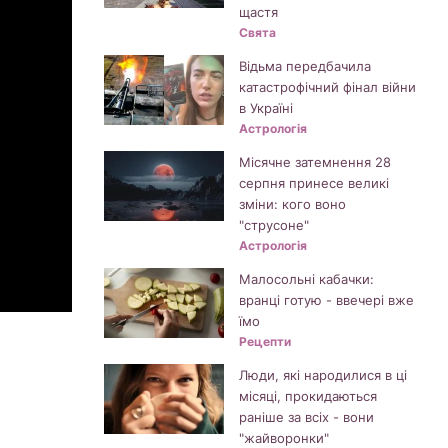
щастя
Свята
Відьма передбачила
катастрофічний фінал війни
в Україні
Астрологія
Місячне затемнення 28
серпня принесе великі
зміни: кого воно
"струсоне"
Астрологія
Малосольні кабачки:
вранці готую - ввечері вже
їмо
Рецепти
Люди, які народилися в ці
місяці, прокидаються
раніше за всіх - вони
"жайворонки"