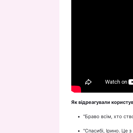
Як відреагували користу
"Браво всім, хто ств
"Спасибі, Ірино. Це 