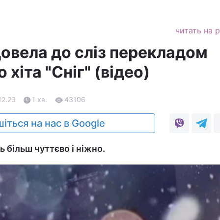
читать на 
довела до сліз перекладом
 хіта "Сніг" (відео)
12.23
1 хв.
43106
іться на нас в Google
ь більш чуттєво і ніжно.