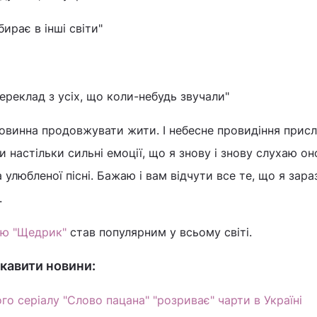
бирає в інші світи"
ереклад з усіх, що коли-небудь звучали"
 повинна продовжувати жити. І небесне провидіння прис
и настільки сильні емоції, що я знову і знову слухаю о
а улюбленої пісні. Бажаю і вам відчути все те, що я зара
.
ню "Щедрик"
став популярним у всьому світі.
кавити новини:
о серіалу "Слово пацана" "розриває" чарти в Україні