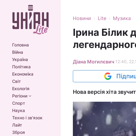
›
›
Новини
Lite
Музика
Ірина Білик 
легендарного
Головна
Війна
Україна
Діана Могилєвич
12:40, 22.
Політика
Економіка
Підпиш
Світ
Екологія
Нова версія хіта звучит
Регіони
Спорт
Наука
Техно і зв'язок
Лайт
Зброя