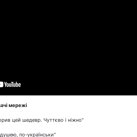
вачі мережі
орив цей шедевр. Чуттєво і ніжно"
з душею, по-українськи"