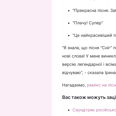
"Прекрасна пісня. За
"Плачу! Супер"
"Це найкрасивіший п
"Я знала, що пісня "Сніг"
нові слова! У мене виникл
версію легендарної і всім
відчуваю", - сказала Ірина
Нагадаэмо,
ремікс на піс
Вас також можуть заці
Саундтрек російськог