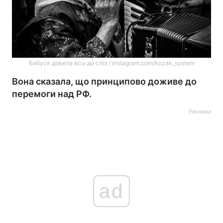
Бабуся довела всіх до сліз / instagram.com/kozak_system
Вона сказала, що принципово доживе до
перемоги над РФ.
Реклама
ad