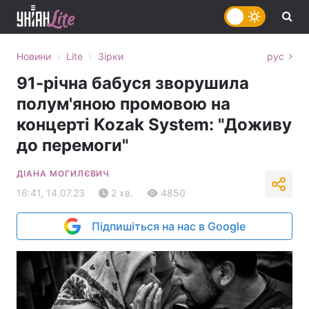
›
›
Новини
Lite
Зірки
рус
91-річна бабуся зворушила
полум'яною промовою на
концерті Kozak System: "Доживу
до перемоги"
ДІАНА МОГИЛЄВИЧ
16:41, 14.07.23
2 хв.
4850
Підпишіться на нас в Google