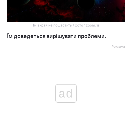
Їм вкрай не пощастить / фото 1zoom.ru
Їм доведеться вирішувати проблеми.
Реклама
ad