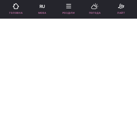
RU
МОВА
ГОЛОВНА
РОЗДІЛИ
ПОГОДА
ЛАЙТ
Ці знаки будуть дуже раді / фото
ua.depositphotos.com
Вони будуть задоволені всім, що
відбувається.
Реклама