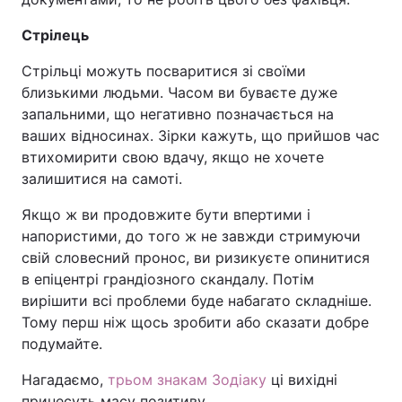
Стрілець
Стрільці можуть посваритися зі своїми
близькими людьми. Часом ви буваєте дуже
запальними, що негативно позначається на
ваших відносинах. Зірки кажуть, що прийшов час
втихомирити свою вдачу, якщо не хочете
залишитися на самоті.
Якщо ж ви продовжите бути впертими і
напористими, до того ж не завжди стримуючи
свій словесний пронос, ви ризикуєте опинитися
в епіцентрі грандіозного скандалу. Потім
вирішити всі проблеми буде набагато складніше.
Тому перш ніж щось зробити або сказати добре
подумайте.
Нагадаємо,
трьом знакам Зодіаку
ці вихідні
принесуть масу позитиву.