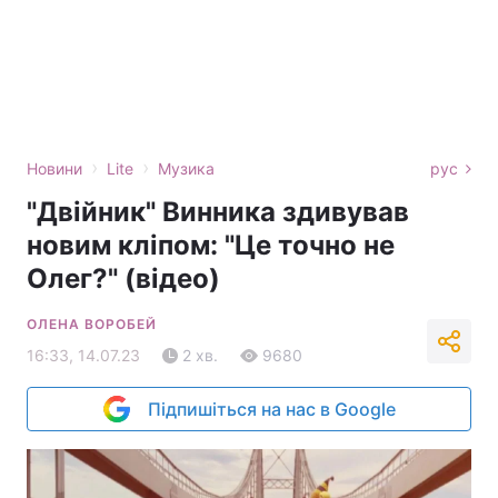
›
›
Новини
Lite
Музика
рус
"Двійник" Винника здивував
новим кліпом: "Це точно не
Олег?" (відео)
ОЛЕНА ВОРОБЕЙ
16:33, 14.07.23
2 хв.
9680
Підпишіться на нас в Google