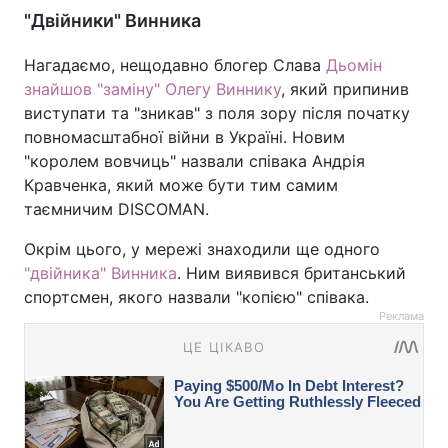
"Двійники" Винника
Нагадаємо, нещодавно блогер Слава
Дьомін
знайшов "заміну" Олегу Виннику
, який припинив
виступати та "зникав" з поля зору після початку
повномасштабної війни в Україні. Новим
"королем вовчиць" назвали співака Андрія
Кравченка, який може бути тим самим
таємничим DISCOMAN.
Окрім цього, у мережі знаходили ще одного
"двійника" Винника
. Ним виявився британський
спортсмен, якого назвали "копією" співака.
Реклама