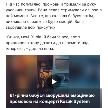
Під час полум'яної промови її тримали за руку
Лонгріди
учасники групи. Вони ледве стримували сльози в
цей момент. Але те, що сказала бабуся потім,
викликало справжню бурю емоцій. Вона
Відео з Youtube
Статті
зворушила всіх присутніх.
Інтерв'ю
Думки
"Синку, мені 91 рік. Я бачила все, але я
принципово хочу дожити до перемоги над
Архів
Вакансії
імперією", – додала вона.
Контакти
Послуги
91-річна бабуся зворушила емоційною
промовою на концерті Kozak System