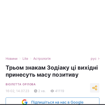
›
›
Новини
Lite
Астрологія
рус
Трьом знакам Зодіаку ці вихідні
принесуть масу позитиву
ВІОЛЕТТА ОРЛОВА
16:02, 14.07.23
2 хв.
41119
Підпишіться на нас в Google