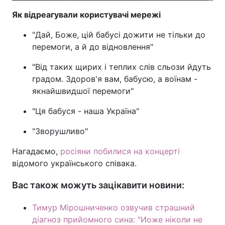
Як відреагували користувачі мережі
Тема оформлення
"Дай, Боже, цій бабусі дожити не тільки до
перемоги, а й до відновлення"
"Від таких щирих і теплих слів сльози йдуть
градом. Здоров'я вам, бабусю, а воїнам -
якнайшвидшої перемоги"
"Ця бабуся - наша Україна"
"Зворушливо"
Нагадаємо,
росіяни побилися на концерті
відомого українського співака.
Вас також можуть зацікавити новини:
Тимур Мірошниченко озвучив страшний
діагноз прийомного сина: "Иоже ніколи не