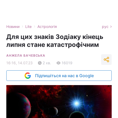
›
›
Новини
Lite
Астрологія
рус
Для цих знаків Зодіаку кінець
липня стане катастрофічним
АНЖЕЛА БАЧЕВСЬКА
16:16, 14.07.23
2 хв.
16019
Підпишіться на нас в Google