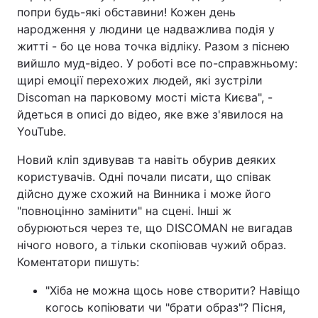
попри будь-які обставини! Кожен день
народження у людини це надважлива подія у
житті - бо це нова точка відліку. Разом з піснею
вийшло муд-відео. У роботі все по-справжньому:
щирі емоції перехожих людей, які зустріли
Discoman на парковому мості міста Києва", -
йдеться в описі до відео, яке вже з'явилося на
YouTube.
Новий кліп здивував та навіть обурив деяких
користувачів. Одні почали писати, що співак
дійсно дуже схожий на Винника і може його
"повноцінно замінити" на сцені. Інші ж
обурюються через те, що DISCOMAN не вигадав
нічого нового, а тільки скопіював чужий образ.
Коментатори пишуть:
"Хіба не можна щось нове створити? Навіщо
когось копіювати чи "брати образ"? Пісня,