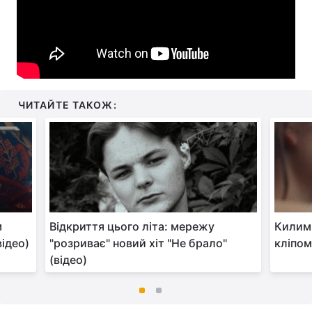
ЧИТАЙТЕ ТАКОЖ:
м
Відкриття цього літа: мережу
Килим
відео)
"розриває" новий хіт "Не брало"
кліпом
(відео)