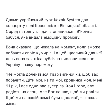
Днями український гурт Kozak System дав
Головна
Війна
концерт у селі Краснопілка Вінницької області.
Серед натовпу глядачів опинилася і 91-річна
Україна
Політика
бабуся, яка видала емоційну промову.
Економіка
Світ
Вона сказала, що чекала на момент, коли зможе
побачити своїх кумирів. І в цей щасливий для неї
Спорт
Наука
день вона захотіла публічно висловитися про
Техно і зв'язок
Лайт
Україну і нашу перемогу.
"Не могла дочекатися тієї хвилиночки, щоб вас
Зброя
Інциденти
побачити. Діти мої, квіти мої, кровинка моя. Мені
Здоров'я
Туризм
91 рік, і все одно вас зустріла. Хоч і горе, але
радість на серці. Але Бог пошле, щоб ми раділи.
Цікавинки
Погода
Щоб ми на нашій землі були щасливі", – сказала
жінка.
Екологія
Регіони