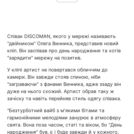
Співак DISCOMAN, якого у мережі називають
"двійником" Олега Винника, представив новий
кліп. Він заспівав про день народження та хотів
"зарядити" мережу на позитив.
У кліпі артист не повертався обличчям до
камери. Він завжди стояв спиною, ніби
"заграваючи" з фанами Винника, адже ззаду він
дуже на нього схожий. Артист обрав таку ж
зачіску та навіть перейняв стиль одягу співака.
"Безтурботний вайб з м'якими бітами та
гармонійними мелодіями занурює в атмосферу
свята. Вона поза часом, статі та віком, бо "День
народження" був, є і буде завжди й у кожного,