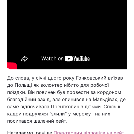
До слова, у січні цього року Гонковський виїхав
до Польщі як волонтер нібито для робочої
поїздки. Він повинен був провести за кордоном
благодійний захід, але опинився на Мальдівах, де
саме відпочивала Пренткович з дітьми. Спільні
кадри подружжя "злили" у мережу і на них
посипався шалений хейт.
Нагадаємо, раніше
Пренткович відповіла на хейт