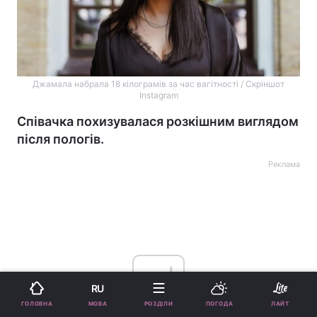
Джамала набрала 18 кілограмів за час вагітності / Скріншот
Instagram
Співачка похизувалася розкішним виглядом
після пологів.
Реклама
ad
RU
МОВА
ГОЛОВНА
РОЗДІЛИ
ПОГОДА
ЛАЙТ