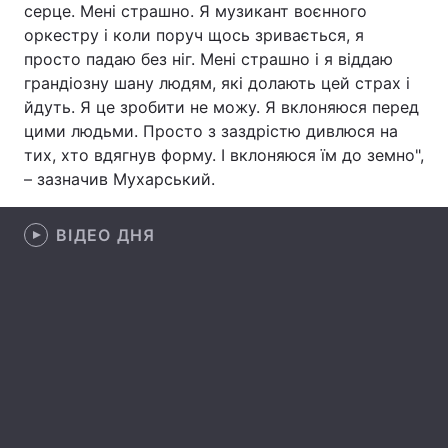
серце. Мені страшно. Я музикант воєнного
оркестру і коли поруч щось зривається, я
Лонгріди
просто падаю без ніг. Мені страшно і я віддаю
грандіозну шану людям, які долають цей страх і
Відео з Youtube
Статті
йдуть. Я це зробити не можу. Я вклоняюся перед
цими людьми. Просто з заздрістю дивлюся на
Інтерв'ю
Думки
тих, хто вдягнув форму. І вклоняюся їм до земно",
– зазначив Мухарський.
Архів
Вакансії
Контакти
ВІДЕО ДНЯ
Послуги