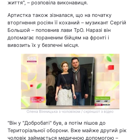
життя", – розповіла виконавиця.
Артистка також зізналася, що на початку
вторгнення росіян її коханий – музикант Сергій
Большой – поповнив лави ТрО. Наразі він
допомагає пораненим бійцям на фронті і
вивозить їх у безпечні місця.
Олена Вінницька з чоловіком / скріншот з відео
"Він у "Добробаті" був, а потім пішов до
Територіальної оборони. Вже майже другий рік
чоловік займається медичною допомогою –