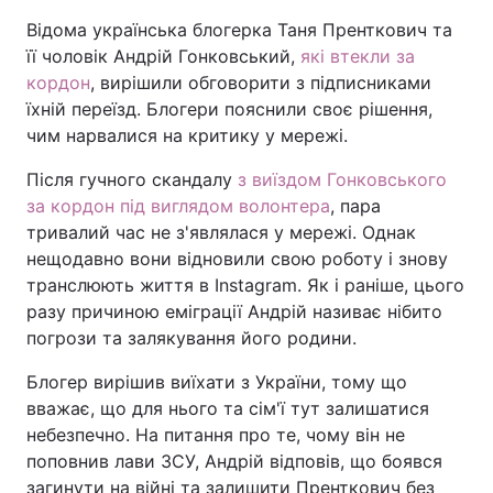
Відома українська блогерка Таня Пренткович та
її чоловік Андрій Гонковський,
які втекли за
кордон
, вирішили обговорити з підписниками
їхній переїзд. Блогери пояснили своє рішення,
чим нарвалися на критику у мережі.
Після гучного скандалу
з виїздом Гонковського
за кордон під виглядом волонтера
, пара
тривалий час не з'являлася у мережі. Однак
нещодавно вони відновили свою роботу і знову
транслюють життя в Instagram. Як і раніше, цього
разу причиною еміграції Андрій називає нібито
погрози та залякування його родини.
Блогер вирішив виїхати з України, тому що
вважає, що для нього та сім'ї тут залишатися
небезпечно. На питання про те, чому він не
поповнив лави ЗСУ, Андрій відповів, що боявся
загинути на війні та залишити Пренткович без