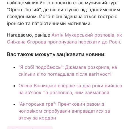
найвідоміших його проєктів став музичний гурт
"Орест Лютий", де він виступає під однойменним
псевдонімом. Його пісні відзначаються гострою
іронією та патріотичними мотивами.
Нагадаємо, раніше
Антін Мухарський розповів, як
Сніжана Єгорова пропонувала переїхати до Росії
.
Вас також можуть зацікавити новини:
"Я собі подобаюсь": Джамала розкрила, на
скільки кіло погладшала після вагітності
Олена Вінницька вперше за два роки вийшла
на зв'язок та розповіла, чим займалася
"Акторська гра": Пренткович разом з
чоловіком спробували виправдатися за
втечу за кордон