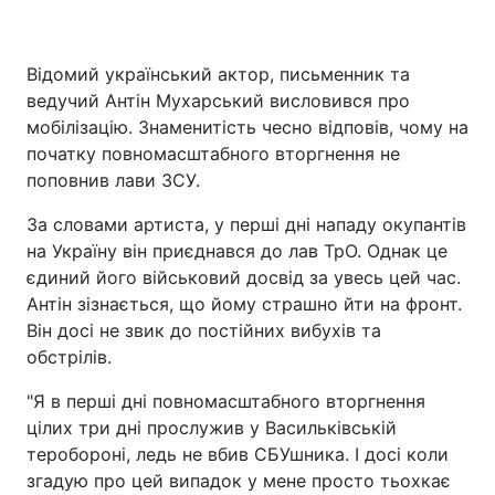
Відомий український актор, письменник та
Головна
Війна
ведучий Антін Мухарський висловився про
мобілізацію. Знаменитість чесно відповів, чому на
Україна
Політика
початку повномасштабного вторгнення не
поповнив лави ЗСУ.
Економіка
Світ
За словами артиста, у перші дні нападу окупантів
Спорт
Наука
на Україну він приєднався до лав ТрО. Однак це
єдиний його військовий досвід за увесь цей час.
Техно і зв'язок
Лайт
Антін зізнається, що йому страшно йти на фронт.
Він досі не звик до постійних вибухів та
Зброя
Інциденти
обстрілів.
Здоров'я
Туризм
"Я в перші дні повномасштабного вторгнення
цілих три дні прослужив у Васильківській
Цікавинки
Погода
теробороні, ледь не вбив СБУшника. І досі коли
згадую про цей випадок у мене просто тьохкає
Екологія
Регіони