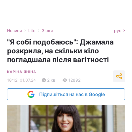
›
›
Новини
Lite
Зірки
рус
"Я собі подобаюсь": Джамала
розкрила, на скільки кіло
погладшала після вагітності
КАРІНА ЯНІНА
18:12, 01.07.24
2 хв.
12892
Підпишіться на нас в Google