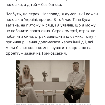
чоловіка, а дітей – без батька.
"Мабуть, це страх. Насправді я думав, як і кожен
чоловік в Україні, про це. В той час Таня була
вагітна, на п'ятому місяці, і я уявляв, що я можу
не побачити свого сина. Страх смерті, страх не
побачити сина, страх залишити їх самих, тому я
прийняв рішення допомагати через інші дії, які
мали б частково компенсувати те, що я не на
фронті", – зазначив Гонковський.
Таня Пренткович і Андрій Гонковський / скріншот з відео