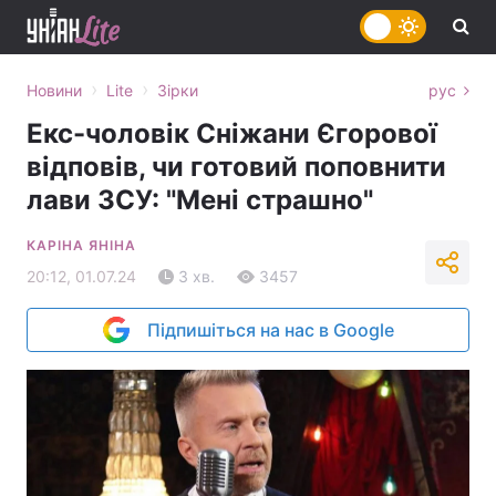
›
›
Новини
Lite
Зірки
рус
Екс-чоловік Сніжани Єгорової
відповів, чи готовий поповнити
лави ЗСУ: "Мені страшно"
КАРІНА ЯНІНА
20:12, 01.07.24
3 хв.
3457
Підпишіться на нас в Google