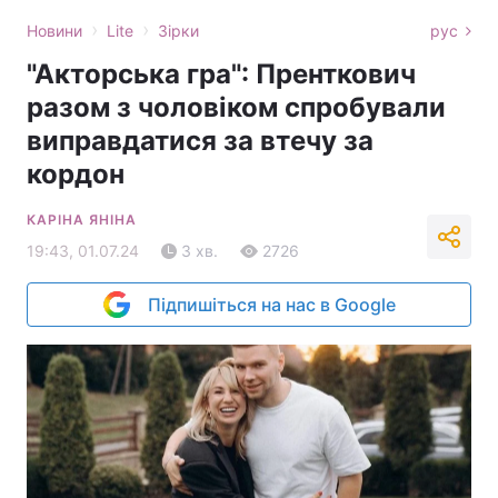
›
›
Новини
Lite
Зірки
рус
"Акторська гра": Пренткович
разом з чоловіком спробували
виправдатися за втечу за
кордон
КАРІНА ЯНІНА
19:43, 01.07.24
3 хв.
2726
Підпишіться на нас в Google