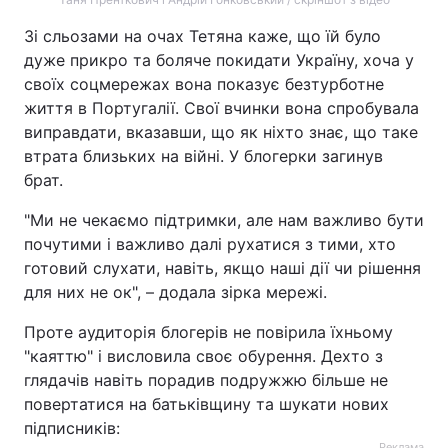
Зі сльозами на очах Тетяна каже, що їй було
дуже прикро та боляче покидати Україну, хоча у
своїх соцмережах вона показує безтурботне
життя в Португалії. Свої вчинки вона спробувала
виправдати, вказавши, що як ніхто знає, що таке
втрата близьких на війні. У блогерки загинув
брат.
"Ми не чекаємо підтримки, але нам важливо бути
почутими і важливо далі рухатися з тими, хто
готовий слухати, навіть, якщо наші дії чи рішення
для них не ок", – додала зірка мережі.
Проте аудиторія блогерів не повірила їхньому
"каяттю" і висловила своє обурення. Дехто з
глядачів навіть порадив подружжю більше не
повертатися на батьківщину та шукати нових
підписників:
Реклама