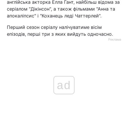
англійська акторка Елла Гант, найбільш відома за
серіалом "Дікінсон", а також фільмами "Анна та
апокаліпсис" і "Коханець леді Чаттерлей".
Перший сезон серіалу налічуватиме вісім
епізодів, перші три з яких вийдуть одночасно.
Реклама
ad