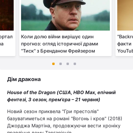
ортал
Коли долю війни вирішує один
"Backr
за
прогноз: огляд історичної драми
факти 
"Тиск" з Бренданом Фрейзером
YouTu
Дім дракона
House of the Dragon (США, HBO Max, епічний
фентезі, 3 сезон, прем'єра – 21 червня)
Новий сезон приквела "Гри престолів"
базуватиметься на романі "Вогонь і кров" (2018)
Джорджа Мартіна, продовжуючи вести хроніку
правління дому Таргарієнів.