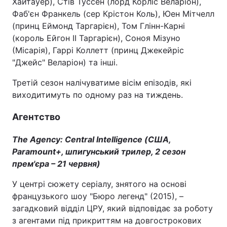
Хайтауер), Стів Туссен (лорд Корліс Веларіон),
Фаб'єн Франкель (сер Крістон Коль), Юен Мітчелл
(принц Еймонд Таргарієн), Том Глінн-Карні
(король Ейгон II Таргарієн), Соноя Мізуно
(Місарія), Гаррі Коллетт (принц Джекейріс
"Джейс" Веларіон) та інші.
Третій сезон налічуватиме вісім епізодів, які
виходитимуть по одному раз на тиждень.
Агентство
The Agency: Central Intelligence (США,
Paramount+, шпигунський трилер, 2 сезон
прем'єра – 21 червня)
У центрі сюжету серіалу, знятого на основі
французького шоу "Бюро легенд" (2015), –
загадковий відділ ЦРУ, який відповідає за роботу
з агентами під прикриттям на довгострокових