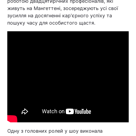
роботою двадцятирічних професіоналів, які
живуть на Мангеттені, зосереджують усі свої
зусилля на досягненні кар'єрного успіху та
пошуку часу для особистого щастя.
Одну з головних ролей у шоу виконала