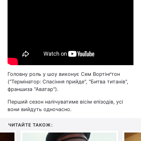
Головну роль у шоу виконує Сем Вортінґтон
("Термінатор: Спасіння прийде", "Битва титанів",
франшиза "Аватар").
Перший сезон налічуватиме вісім епізодів, усі
вони вийдуть одночасно.
ЧИТАЙТЕ ТАКОЖ: