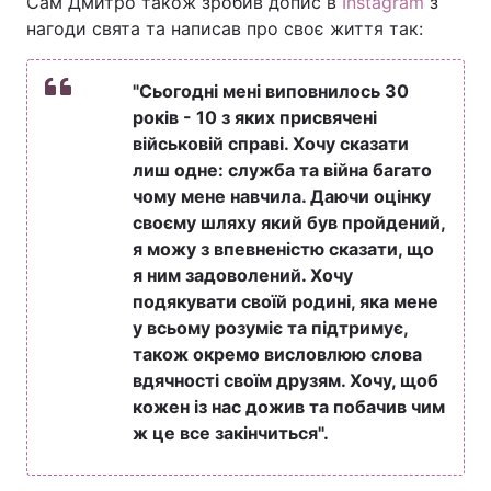
Сам Дмитро також зробив допис в
Instagram
з
нагоди свята та написав про своє життя так:
"Сьогодні мені виповнилось 30
років - 10 з яких присвячені
військовій справі. Хочу сказати
лиш одне: служба та війна багато
чому мене навчила. Даючи оцінку
своєму шляху який був пройдений,
я можу з впевненістю сказати, що
я ним задоволений. Хочу
подякувати своїй родині, яка мене
у всьому розуміє та підтримує,
також окремо висловлюю слова
вдячності своїм друзям. Хочу, щоб
кожен із нас дожив та побачив чим
ж це все закінчиться".