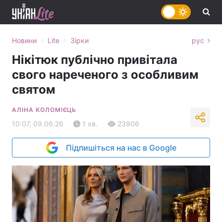
›
›
Новини
Lite
Зірки
рус
Нікітюк публічно привітала
свого нареченого з особливим
святом
АЛІНА КОЛОМІЄЦЬ
10:07, 09.06.26
1 хв.
23906
Підпишіться на нас в Google