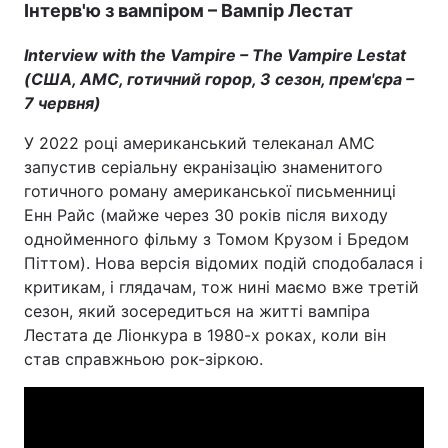
Інтерв'ю з вампіром – Вампір Лестат
Interview with the Vampire – The Vampire Lestat
(США, AMC, готичний горор, 3 сезон, прем'єра –
7 червня)
У 2022 році американський телеканал AMC
запустив серіальну екранізацію знаменитого
готичного роману американської письменниці
Енн Райс (майже через 30 років після виходу
однойменного фільму з Томом Крузом і Бредом
Піттом). Нова версія відомих подій сподобалася і
критикам, і глядачам, тож нині маємо вже третій
сезон, який зосередиться на житті вампіра
Лестата де Ліонкура в 1980-х роках, коли він
став справжньою рок-зіркою.