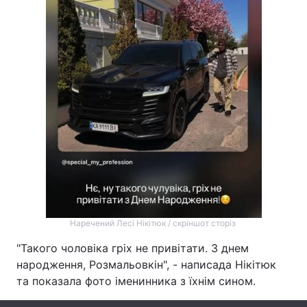
Лонгріди
Відео з Youtube
Статті
Інтерв'ю
Думки
Архів
Вакансії
Контакти
Послуги
Наречений Лесі Нікітюк / скріншот сторіз
"Такого чоловіка гріх не привітати. З днем
народження, Розмальовкін", - написада Нікітюк
та показала фото іменинника з їхнім сином.