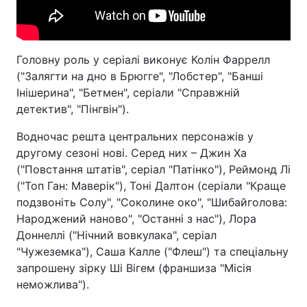
Головну роль у серіалі виконує Колін Фаррелл
("Залягти на дно в Брюгге", "Лобстер", "Банші
Інішерина", "Бетмен", серіали "Справжній
детектив", "Пінгвін").
Водночас решта центральних персонажів у
другому сезоні нові. Серед них – Джин Ха
("Повстання штатів", серіал "Патінко"), Реймонд Лі
("Топ Ган: Маверік"), Тоні Далтон (серіали "Краще
подзвоніть Солу", "Соколине око", "Шибайголова:
Народжений наново", "Останні з нас"), Лора
Доннеллі ("Нічний вовкулака", серіал
"Чужеземка"), Саша Калле ("Флеш") та спеціальну
запрошену зірку Ші Вігем (франшиза "Місія
неможлива").