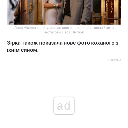
Леся Нікітюк звернулася до свого нареченого-воїна / фото
інстаграм Леся Нікітюк
Зірка також показала нове фото коханого з
їхнім сином.
Реклама
ad