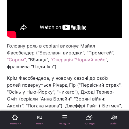
Головну роль в серіалі виконує Майкл
Фассбендер ("Безславні виродки", "Прометей",
"Сором"
, "Вбивця",
"Операція "Чорний кейс"
,
франшиза "Люди Ікс").
Крім Фассбендера, у новому сезоні до своїх
ролей повернуться Річард Гір ("Первісний страх",
"Осінь у Нью-Йорку", "Чикаго"), Джоді Тернер-
Сміт (серіали "Анна Болейн", "Зоряні війни:
Аколіт", "Погана мавпа"), Джеффрі Райт ("Бетмен",
"Місто астероїдів", серіал "Світ Дикого Заходу"),
RU
Кетрін Уотерстон ("Стів Джобс", "Чужий: Заповіт",
МОВА
ГОЛОВНА
РОЗДІЛИ
ПОГОДА
ЛАЙТ
"Фантастичні тварини і де вони мешкають") та