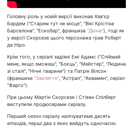
Головну роль у новій версії виконав Хав'єр
Бардем ("Старим тут не місце", "Вікі Крістіна
Барселона", "Ескобар", франшиза
"Дюна"
), тоді як
у версії Скорсезе цього персонажа грав Роберт
де Ніро.
Крім того, у серіалі задіяні Емі Адамс ("Спіймай
мене, якщо зможеш", "Боєць", "Майстер", "Людина
зі сталі", "Нічні тварини") та Патрік Вілсон
(франшизи
"Закляття"
, "Астрал", "Аквамен", серіал
"Фарго").
При цьому Мартін Скорсезе і Стівен Спілберг
виступили продюсерами серіалу.
Перший сезон серіалу налічуватиме десять
епізодів, перші два з яких вийдуть одночасно.