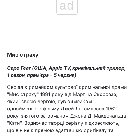
ad
Мис страху
Cape Fear (США, Apple TV, кримінальний трилер,
1 сезон, прем'єра – 5 червня)
Серіал є римейком культової кримінальної драми
"Мис страху" 1991 року від Мартіна Скорсезе,
який, своєю чергою, був римейком
однойменного фільму Джей Лі Томпсона 1962
року, знятого за романом Джона Д. Макдональда
"Кати". Водночас творці серіалу підкреслюють,
що він не є прямою адаптацією оригіналу та