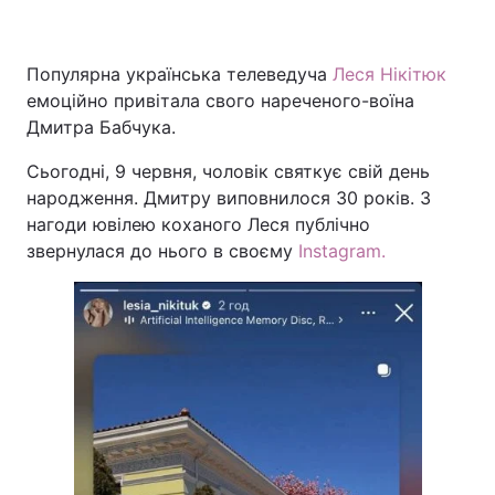
Популярна українська телеведуча
Леся Нікітюк
Головна
Війна
емоційно привітала свого нареченого-воїна
Дмитра Бабчука.
Україна
Політика
Сьогодні, 9 червня, чоловік святкує свій день
Економіка
Світ
народження. Дмитру виповнилося 30 років. З
нагоди ювілею коханого Леся публічно
Спорт
Наука
звернулася до нього в своєму
Instagram.
Техно і зв'язок
Лайт
Зброя
Інциденти
Здоров'я
Туризм
Цікавинки
Погода
Екологія
Регіони