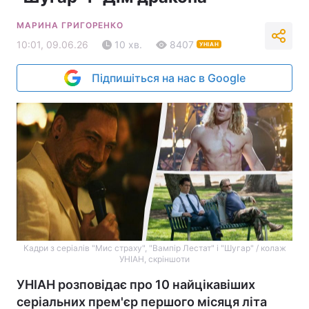
МАРИНА ГРИГОРЕНКО
10:01, 09.06.26
10 хв.
8407
УНІАН
Підпишіться на нас в Google
Кадри з серіалів "Мис страху", "Вампір Лестат" і "Шугар" / колаж
УНІАН, скріншоти
УНІАН розповідає про 10 найцікавіших
серіальних прем'єр першого місяця літа