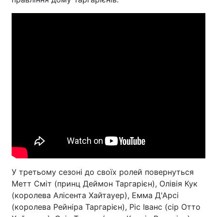
У третьому сезоні до своїх ролей повернуться
Метт Сміт (принц Деймон Таргарієн), Олівія Кук
(королева Алісента Хайтауер), Емма Д'Арсі
(королева Рейніра Таргарієн), Ріс Іванс (сір Отто