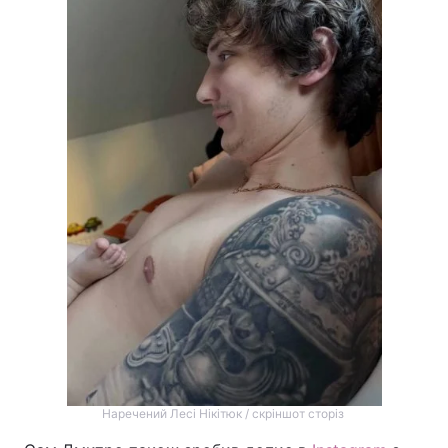
Наречений Лесі Нікітюк / скріншот сторіз