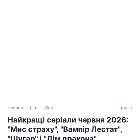
›
›
Новини
Lite
Кіно
рус
Найкращі серіали червня 2026:
"Мис страху", "Вампір Лестат",
"Шугар" і "Дім дракона"