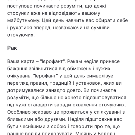
поступово починаєте розуміти, що деякі
стосунки вже не відповідають вашому
майбутньому. Цей день навчить вас обирати себе
і рухатися вперед, незважаючи на сумніви
оточуючих.
Рак
Ваша карта – "Ієрофант". Ракам неділя принесе
бажання звільнитися від обмежень і чужих
очікувань. "Ієрофант" у цей день символізує
перегляд правил, традицій і установок, яких ви
дотримувалися занадто довго. Ви починаєте
розуміти, що більше не хочете підлаштовуватися
під чужі стандарти заради схвалення оточуючих.
Особливо яскраво це проявиться у спілкуванні з
близькими або друзями. Неділя підштовхне вас
бути чеснішими з собою і говорити про те, що
раніше воліли приховувати. Місяць у Водолії