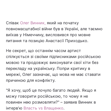
Головна
Війна
Співак
Олег Винник,
який на початку
повномасштабної війни був в Україні, але таємно
Україна
Політика
виїхав у Німеччину, висловився про мовне
питання та позицію Анастасії Приходько.
Економіка
Світ
Не секрет, що останнім часом артист
Спорт
Наука
спілкується зі своїми підписниками російською
мовою та продовжує виконувати свої хіти без
Техно і зв'язок
Лайт
перекладу на українську. Попри критику в
мережі, Олег зазначає, що мова не має ставати
Зброя
Інциденти
причиною для конфлікту.
Здоров'я
Туризм
"Я хочу, щоб це почуло багато людей. Якщо я
можу говорити російською, то чому я не
Цікавинки
Погода
повинен нею розмовляти?" – заявив Винник в
інтерв'ю
Власть vs Влащенко
.
Екологія
Регіони