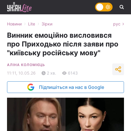
›
›
Новини
Lite
Зірки
рус
Винник емоційно висловився
про Приходько після заяви про
"київську російську мову"
АЛІНА КОЛОМІЄЦЬ
11:11, 10.05.26
2 хв.
6143
Підпишіться на нас в Google