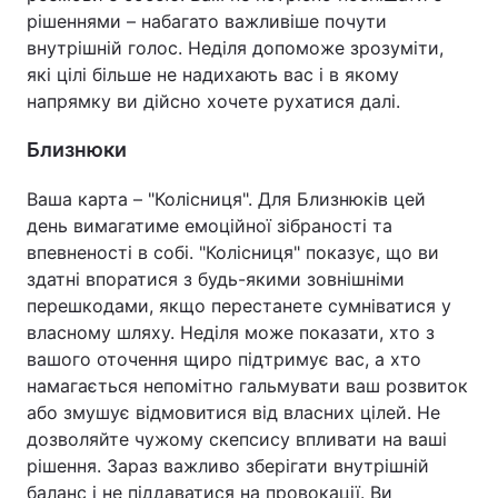
рішеннями – набагато важливіше почути
внутрішній голос. Неділя допоможе зрозуміти,
які цілі більше не надихають вас і в якому
напрямку ви дійсно хочете рухатися далі.
Близнюки
Ваша карта – "Колісниця". Для Близнюків цей
день вимагатиме емоційної зібраності та
впевненості в собі. "Колісниця" показує, що ви
здатні впоратися з будь-якими зовнішніми
перешкодами, якщо перестанете сумніватися у
власному шляху. Неділя може показати, хто з
вашого оточення щиро підтримує вас, а хто
намагається непомітно гальмувати ваш розвиток
або змушує відмовитися від власних цілей. Не
дозволяйте чужому скепсису впливати на ваші
рішення. Зараз важливо зберігати внутрішній
баланс і не піддаватися на провокації. Ви