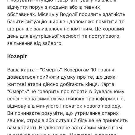
відчуття поруч з людьми або в певних
обставинах. Місяць у Водолії посилить здатність
бачити ситуацію ширше і допоможе помітити те,
що раніше залишалося непомітним. Це хороший
день для внутрішньої чесності та поступового
звільнення від зайвого.
Козеріг
Ваша карта – "Смерть". Козерогам 10 травня
доведеться прийняти думку про те, що деякі
життєві етапи дійсно добігають кінця. Карта
"Смерть" не говорить про втрати в буквальному
сенсі – вона символізує глибоку трансформацію,
відмову від минулого і початок нового періоду.
Ви починаєте розуміти, що утримання старих
звичок, страхів або ситуацій більше не приносить
вам користі. Неділя стане важливим моментом
внутрішнього звільнення. Можливо, спочатку