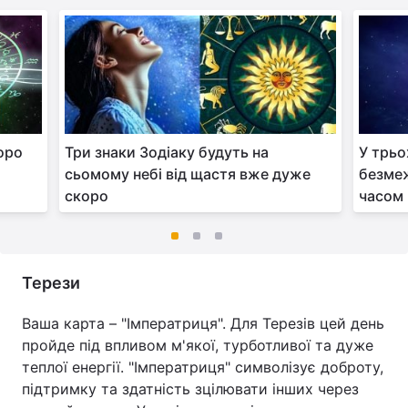
коро
Три знаки Зодіаку будуть на
У трьо
сьомому небі від щастя вже дуже
безме
скоро
часом
Терези
Ваша карта – "Імператриця". Для Терезів цей день
пройде під впливом м'якої, турботливої та дуже
теплої енергії. "Імператриця" символізує доброту,
підтримку та здатність зцілювати інших через