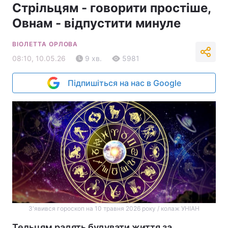
Стрільцям - говорити простіше,
Овнам - відпустити минуле
ВІОЛЕТТА ОРЛОВА
08:10, 10.05.26
9 хв.
5981
Підпишіться на нас в Google
З'явився гороскоп на 10 травня 2026 року / колаж УНІАН
Тельцям радять будувати життя за