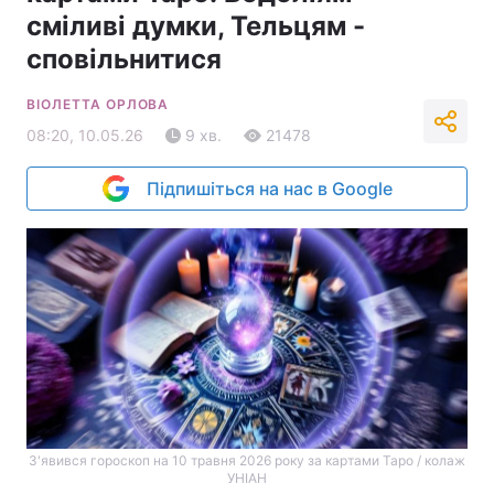
сміливі думки, Тельцям -
сповільнитися
ВІОЛЕТТА ОРЛОВА
08:20, 10.05.26
9 хв.
21478
Підпишіться на нас в Google
З'явився гороскоп на 10 травня 2026 року за картами Таро / колаж
УНІАН