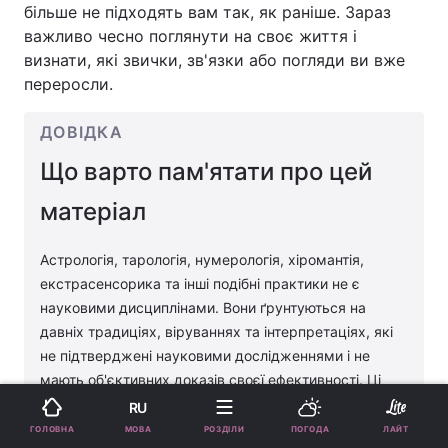
більше не підходять вам так, як раніше. Зараз
важливо чесно поглянути на своє життя і
визнати, які звички, зв'язки або погляди ви вже
переросли.
ДОВІДКА
Що варто пам'ятати про цей
матеріал
Астрологія, тарологія, нумерологія, хіромантія,
екстрасенсорика та інші подібні практики не є
науковими дисциплінами. Вони ґрунтуються на
давніх традиціях, віруваннях та інтерпретаціях, які
не підтверджені науковими дослідженнями і не
мають об'єктивних доказів своєї ефективності. Ці
методи не є визнаними в академічних наукових
RU
колах, а матеріали на ці теми нерідко мають
МОВА
ГОЛОВНА
РОЗДІЛИ
ПОГОДА
ЛАЙТ