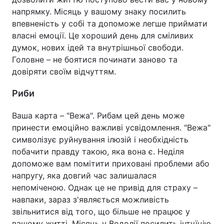
напрямку. Місяць у вашому знаку посилить
впевненість у собі та допоможе легше приймати
власні емоції. Це хороший день для сміливих
думок, нових ідей та внутрішньої свободи.
Головне – не боятися починати заново та
довіряти своїм відчуттям.
Риби
Ваша карта – "Вежа". Рибам цей день може
принести емоційно важливі усвідомлення. "Вежа"
символізує руйнування ілюзій і необхідність
побачити правду такою, яка вона є. Неділя
допоможе вам помітити приховані проблеми або
напругу, яка довгий час залишалася
непоміченою. Однак це не привід для страху –
навпаки, зараз з'являється можливість
звільнитися від того, що більше не працює у
вашому житті. Місяць у Водолії посилить інтуїцію