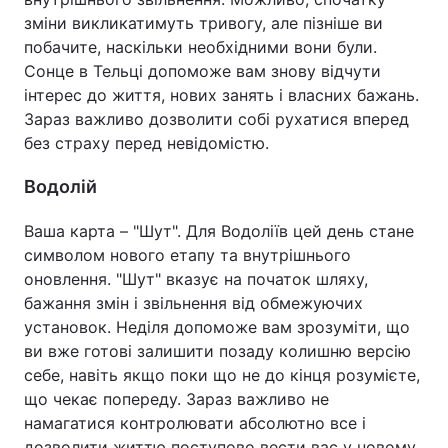
зміни викликатимуть тривогу, але пізніше ви
побачите, наскільки необхідними вони були.
Сонце в Тельці допоможе вам знову відчути
інтерес до життя, нових занять і власних бажань.
Зараз важливо дозволити собі рухатися вперед
без страху перед невідомістю.
Водолій
Ваша карта – "Шут". Для Водоліїв цей день стане
символом нового етапу та внутрішнього
оновлення. "Шут" вказує на початок шляху,
бажання змін і звільнення від обмежуючих
установок. Неділя допоможе вам зрозуміти, що
ви вже готові залишити позаду колишню версію
себе, навіть якщо поки що не до кінця розумієте,
що чекає попереду. Зараз важливо не
намагатися контролювати абсолютно все і
дозволити життю поступово вести вас у новому