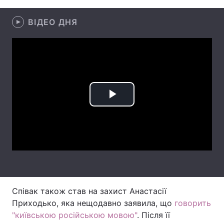
Лонгріди
ВІДЕО ДНЯ
Відео з Youtube
Статті
Інтерв'ю
Думки
Архів
Вакансії
Play
Контакти
Video
Послуги
Співак також став на захист Анастасії
Приходько, яка нещодавно заявила, що
говорить
"київською російською мовою"
. Після її