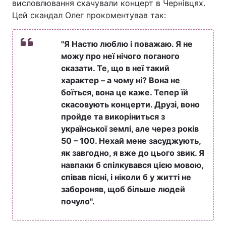
висловлювання скачували концерт в Чернівцях.
Цей скандал Олег прокоментував так:
Тема оформлення
"Я Настю люблю і поважаю. Я не
можу про неї нічого поганого
сказати. Те, що в неї такий
характер – а чому ні? Вона не
боїться, вона це каже. Тепер їй
скасовують концерти. Друзі, воно
пройде та викоріниться з
української землі, але через років
50 – 100. Нехай мене засуджують,
як завгодно, я вже до цього звик. Я
навпаки б спілкувався цією мовою,
співав пісні, і ніколи б у житті не
забороняв, щоб більше людей
почуло".