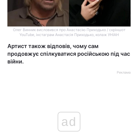
Олег Винник висловився про Анастасію Приходько / скріншот
YouTube, інстаграм Анастасія Приходько, колаж УНІАН
Артист також відповів, чому сам
продовжує спілкуватися російською під час
війни.
Реклама
ad