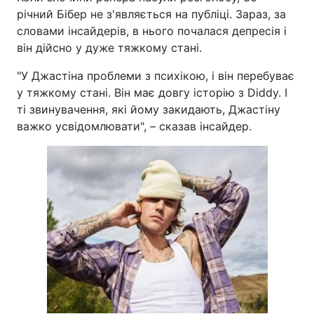
річний Бібер не з'являється на публіці. Зараз, за
Тема оформлення
словами інсайдерів, в нього почалася депресія і
він дійсно у дуже тяжкому стані.
"У Джастіна проблеми з психікою, і він перебуває
у тяжкому стані. Він має довгу історію з Diddy. І
ті звинувачення, які йому закидають, Джастіну
важко усвідомлювати", – сказав інсайдер.