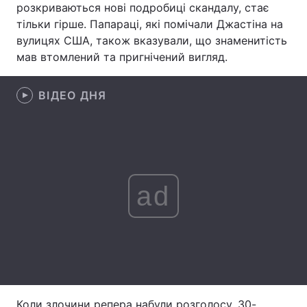
розкриваються нові подробиці скандалу, стає
тільки гірше. Папараці, які помічали Джастіна на
Лонгріди
вулицях США, також вказували, що знаменитість
мав втомлений та пригнічений вигляд.
Відео з Youtube
Статті
Інтерв'ю
ВІДЕО ДНЯ
Думки
Архів
Вакансії
Контакти
Послуги
ad
Коли злочини репера набули розголосу, 30-