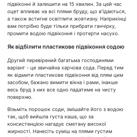
підвіконні й залишити на 15 хвилин. За цей час
оцет впливає на всі плями бруду, що в'їдаються,
а також встигне освітлити жовтизну. Наприкінці
вам потрібно буде тільки прибрати ганчірку,
промити водою підвіконня і протерти насухо.
Як відбілити пластикове підвіконня содою
Другий перевірений багатьма господинями
варіант - це звичайна харчова сода. Перед тим
як відмити пластикове підвіконня від плям цим
засобом, бажано вимити вікна і рами, інакше
весь бруд з них все одно падатиме на чисту
поверхню.
Візьміть порошок соди, змішайте його з водою
так, щоб вийшла густа каша, що за
консистенцією нагадує сметану високої
жирності. Нанесіть суміш на плями густим