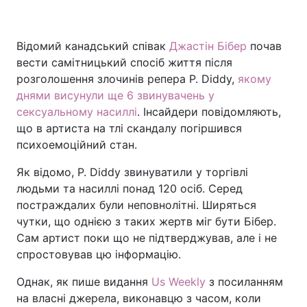
Відомий канадський співак
Джастін Бібер
почав
Головна
Війна
вести самітницький спосіб життя після
розголошення злочинів репера P. Diddy,
якому
Україна
Політика
днями висунули ще 6 звинувачень у
сексуальному насиллі
. Інсайдери повідомляють,
Економіка
Світ
що в артиста на тлі скандалу погіршився
психоемоційний стан.
Спорт
Наука
Як відомо, P. Diddy звинуватили у торгівлі
Техно і зв'язок
Лайт
людьми та насиллі понад 120 осіб. Серед
постраждалих були неповнолітні. Ширяться
Зброя
Інциденти
чутки, що однією з таких жертв міг бути Бібер.
Сам артист поки що не підтверджував, але і не
Здоров'я
Туризм
спростовував цю інформацію.
Цікавинки
Погода
Однак, як пише видання
Us Weekly
з посиланням
на власні джерела, виконавцю з часом, коли
Екологія
Регіони