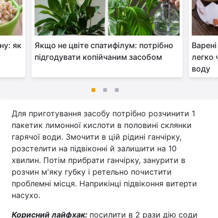
ну: як
Якщо не цвіте спатифілум: потрібно
Варені
у
підгодувати копійчаним засобом
легко 
воду
Для приготування засобу потрібно розчинити 1
пакетик лимонної кислоти в половині склянки
гарячої води. Змочити в цій рідині ганчірку,
розстелити на підвіконні й залишити на 10
хвилин. Потім прибрати ганчірку, занурити в
розчин м'яку губку і ретельно почистити
проблемні місця. Наприкінці підвіконня витерти
насухо.
Корисний лайфхак:
посилити в 2 рази дію соди