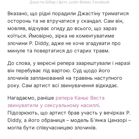
Джастін Бібер / фото Justin Bieber, Facebook
Вказано, що рідні порадили Джастіну триматися
осторонь та не втручатися у скандал. Сам він,
мовляв, відчуває огиду до всього, що зараз
коїться. Ймовірно, зірка не коментуватиме
злочини P. Diddy, адже не хоче згадувати про
минуле та повертатися до старих травм.
До слова, у вересні репера заарештували і наразі
він перебуває під вартою. Суд щодо його
злочинів запланований на травень наступного
року. Сам артист всі звинувачення відкидає.
Нагадаємо, раніше
репера Каньє Веста
звинуватили у сексуальному насиллі
.
Підозрюють, що артист брав участь у вечірках P.
Diddy, а його обраниця – модель Б'янка Цензорі –
могла бути співучасницею злочинів.