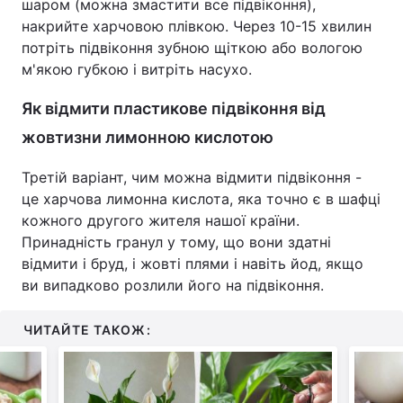
шаром (можна змастити все підвіконня),
накрийте харчовою плівкою. Через 10-15 хвилин
потріть підвіконня зубною щіткою або вологою
м'якою губкою і витріть насухо.
Як відмити пластикове підвіконня від
жовтизни лимонною кислотою
Третій варіант, чим можна відмити підвіконня -
це харчова лимонна кислота, яка точно є в шафці
кожного другого жителя нашої країни.
Принадність гранул у тому, що вони здатні
відмити і бруд, і жовті плями і навіть йод, якщо
ви випадково розлили його на підвіконня.
ЧИТАЙТЕ ТАКОЖ: