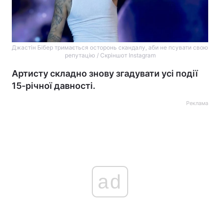
Джастін Бібер тримається осторонь скандалу, аби не псувати свою
репутацію / Скріншот Instagram
Артисту складно знову згадувати усі події
15-річної давності.
Реклама
ad