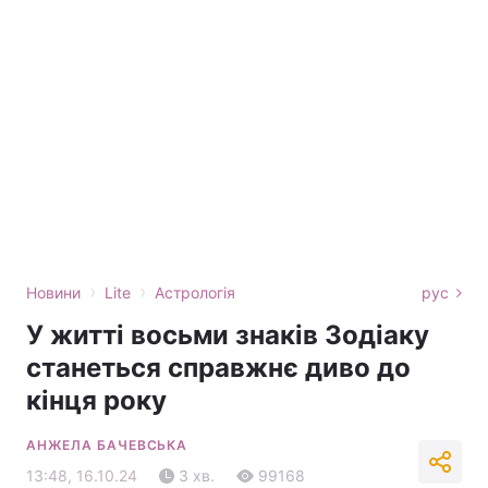
›
›
Новини
Lite
Астрологія
рус
У житті восьми знаків Зодіаку
станеться справжнє диво до
кінця року
АНЖЕЛА БАЧЕВСЬКА
13:48, 16.10.24
3 хв.
99168