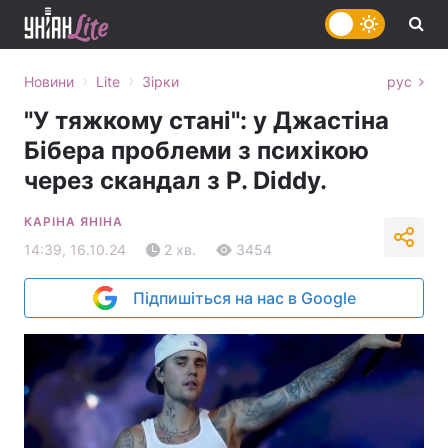
›
›
Новини
Lite
Зірки
рус
"У тяжкому стані": у Джастіна
Бібера проблеми з психікою
через скандал з P. Diddy.
КАРІНА ЯНІНА
14:39, 16.10.24
2 хв.
3454
Підпишіться на нас в Google