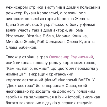
Режисером стрічки виступив відомий польський
режисер Лукаш Карвовські, а головні ролі
виконали польскі акторки Кароліна Жепа та
Діана Замойська. З українського боку у фільмі
взяли участь такі відомі актори, як Ірма
Вітовська, Віталіна Біблів, Марина Кошкіна,
Михайло Жонін, Роб Фельдман, Олена Курта та
Слава Бабенков.
Також у стрічці зіграв
Олександр Рудинський
,
який виконав головну роль у короткометражці
"Камінь, папір, ножиці", що цьогоріч перемогла у
номінації "Найкращий британський
короткометражний фільм" кінопремії BAFTA. У
"Двох сестрах" його персонаж Саша, який
несподівано приходить на допомогу головним
героїням та залишається в їхній історії, викликав
багато захоплених відгуків у перших глядачів.