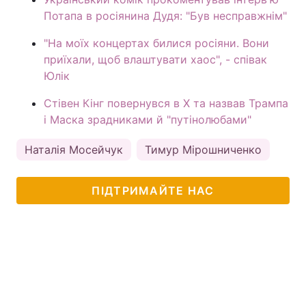
Потапа в росіянина Дудя: "Був несправжнім"
"На моїх концертах билися росіяни. Вони
приїхали, щоб влаштувати хаос", - співак
Юлік
Стівен Кінг повернувся в Х та назвав Трампа
і Маска зрадниками й "путінолюбами"
Наталія Мосейчук
Тимур Мірошниченко
Мар
ПІДТРИМАЙТЕ НАС