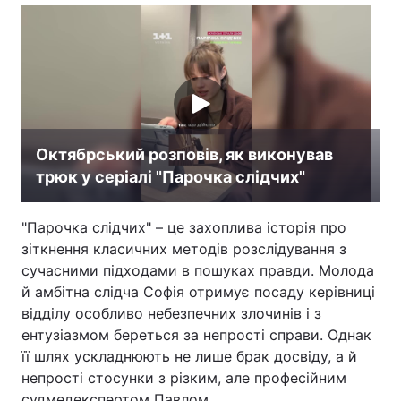
Октябрський розповів, як виконував
трюк у серіалі "Парочка слідчих"
"Парочка слідчих" – це захоплива історія про
зіткнення класичних методів розслідування з
сучасними підходами в пошуках правди. Молода
й амбітна слідча Софія отримує посаду керівниці
відділу особливо небезпечних злочинів і з
ентузіазмом береться за непрості справи. Однак
її шлях ускладнюють не лише брак досвіду, а й
непрості стосунки з різким, але професійним
судмедекспертом Павлом.