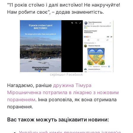
"11 років стоїмо і далі вистоїмо! Не накручуйте!
Нам робити своє", – додав знаменитість.
скріншот Facebook
Нагадаємо, раніше
дружина Тімура
Мірошниченка потрапила в лікарню з ножовим
пораненням
. Інна розповіла, як вона отримала
поранення.
Вас також можуть зацікавити новини:
Український комік прокоментував інтерв'ю