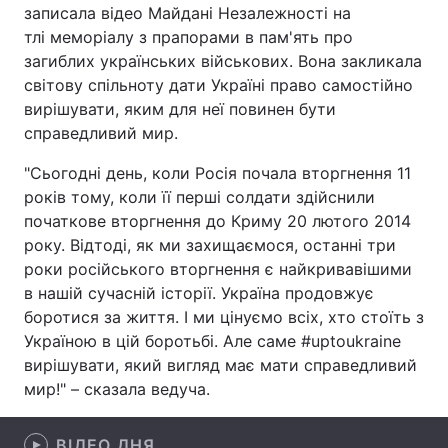
записала відео Майдані Незалежності на
Лонгріди
тлі меморіалу з прапорами в пам'ять про
загиблих українських військових. Вона закликала
світову спільноту дати Україні право самостійно
Відео з Youtube
Статті
вирішувати, яким для неї повинен бути
справедливий мир.
Інтерв'ю
Думки
"Сьогодні день, коли Росія почала вторгнення 11
Архів
Вакансії
років тому, коли її перші солдати здійснили
початкове вторгнення до Криму 20 лютого 2014
Контакти
року. Відтоді, як ми захищаємося, останні три
роки російського вторгнення є найкривавішими
Послуги
в нашій сучасній історії. Україна продовжує
боротися за життя. І ми цінуємо всіх, хто стоїть з
Україною в цій боротьбі. Але саме #uptoukraine
вирішувати, який вигляд має мати справедливий
мир!" – сказала ведуча.
ВІДЕО ДНЯ