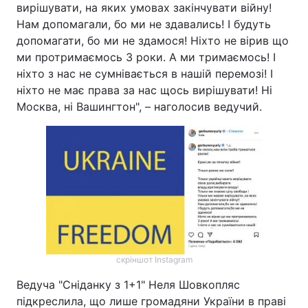
вирішувати, на яких умовах закінчувати війну!
Нам допомагали, бо ми не здавались! І будуть
допомагати, бо ми не здамося! Ніхто не вірив що
ми протримаємось 3 роки. А ми тримаємось! І
ніхто з нас не сумнівається в нашій перемозі! І
ніхто не має права за нас щось вирішувати! Ні
Москва, ні Вашингтон", – наголосив ведучий.
скріншот Instagram
Ведуча "Сніданку з 1+1" Неля Шовкопляс
підкреслила, що лише громадяни України в праві