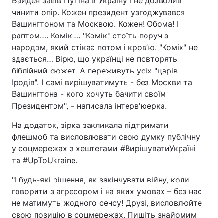
Байден завів Путіна в Україну і не дозволив
чинити опір. Кожен президент узгоджувався
Вашингтоном та Москвою. Кожен! Обома! І
раптом…. Комік…. "Комік" стоїть поруч з
народом, який стікає потом і кровʼю. "Комік" не
здається… Вірю, що українці не повторять
біблійний сюжет. А переживуть усіх "царів
Іродів". І самі вирішуватимуть - без Москви та
Вашингтона - кого хочуть бачити своїм
Президентом", – написала інтерв'юерка.
На додаток, зірка закликала підтримати
флешмоб та висловлювати свою думку публічну
у соцмережах з хештегами #ВирішуватиУкраїні
та #UpToUkraine.
"І будь-які рішення, як закінчувати війну, коли
говорити з агресором і на яких умовах – без нас
не матимуть жодного сенсу! Друзі, висловлюйте
свою позицію в соцмережах. Пишіть знайомим і