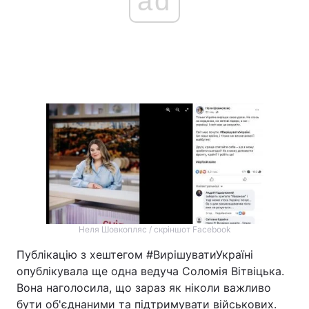
ad
Неля Шовкопляс / скріншот Facebook
Публікацію з хештегом #ВирішуватиУкраїні
опублікувала ще одна ведуча Соломія Вітвіцька.
Вона наголосила, що зараз як ніколи важливо
бути об'єднаними та підтримувати військових.