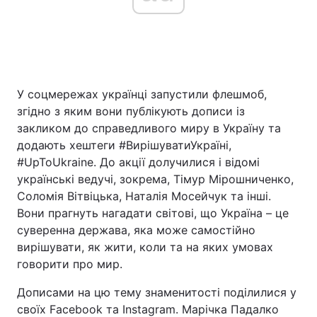
Головна
Війна
Україна
Політика
У соцмережах українці запустили флешмоб,
згідно з яким вони публікують дописи із
Економіка
Світ
закликом до справедливого миру в Україну та
додають хештеги #ВирішуватиУкраїні,
Спорт
Наука
#UpToUkraine. До акції долучилися і відомі
українські ведучі, зокрема, Тімур Мірошниченко,
Техно і зв'язок
Лайт
Соломія Вітвіцька, Наталія Мосейчук та інші.
Вони прагнуть нагадати світові, що Україна – це
Зброя
Інциденти
суверенна держава, яка може самостійно
вирішувати, як жити, коли та на яких умовах
Здоров'я
Туризм
говорити про мир.
Цікавинки
Погода
Дописами на цю тему знаменитості поділилися у
своїх Facebook та Instagram. Марічка Падалко
Екологія
Регіони