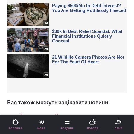
Вас також можуть зацікавити новини:
Фронт очима військового: чому варто
RU
переглянути "Реал" Олега Сенцова
МОВА
ГОЛОВНА
РОЗДІЛИ
ПОГОДА
ЛАЙТ