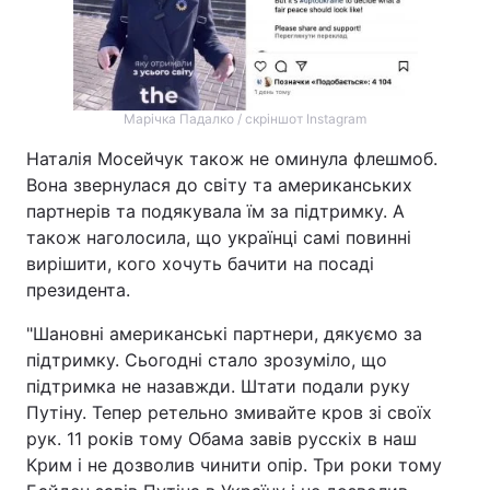
Марічка Падалко / скріншот Instagram
Наталія Мосейчук також не оминула флешмоб.
Вона звернулася до світу та американських
партнерів та подякувала їм за підтримку. А
також наголосила, що українці самі повинні
вирішити, кого хочуть бачити на посаді
президента.
"Шановні американські партнери, дякуємо за
підтримку. Сьогодні стало зрозуміло, що
підтримка не назавжди. Штати подали руку
Путіну. Тепер ретельно змивайте кров зі своїх
рук. 11 років тому Обама завів русскіх в наш
Крим і не дозволив чинити опір. Три роки тому