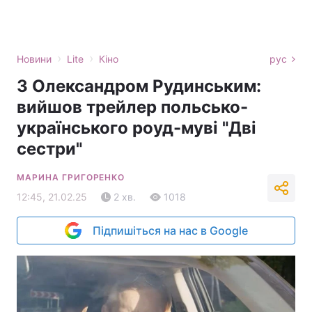
›
›
Новини
Lite
Кіно
рус
З Олександром Рудинським:
вийшов трейлер польсько-
українського роуд-муві "Дві
сестри"
МАРИНА ГРИГОРЕНКО
12:45, 21.02.25
2 хв.
1018
Підпишіться на нас в Google