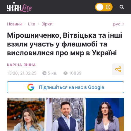
›
›
Новини
Lite
Зірки
рус
Мірошниченко, Вітвіцька та інші
взяли участь у флешмобі та
висловилися про мир в Україні
КАРІНА ЯНІНА
13:20, 21.02.25
5 хв.
10839
Підпишіться на нас в Google