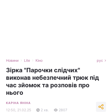
›
›
Новини
Lite
Кіно
рус
Зірка "Парочки слідчих"
виконав небезпечний трюк під
час зйомок та розповів про
нього
КАРІНА ЯНІНА
12:50, 21.02.25
2 хв.
2807