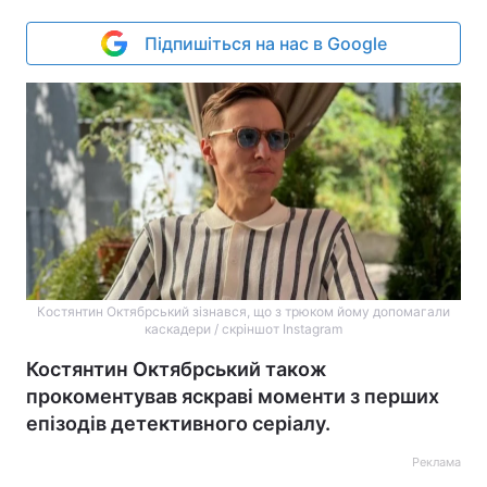
Підпишіться на нас в Google
Костянтин Октябрський зізнався, що з трюком йому допомагали
каскадери / скріншот Instagram
Костянтин Октябрський також
прокоментував яскраві моменти з перших
епізодів детективного серіалу.
Реклама