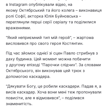
в Instagram опублікували відео, на
якому Октябрський та його колега – виконавиця
ролі Софії, акторка Юлія Буйновська –
переглянули перші серії серіалу та поділилися
враженнями.
"Який неприємний тип мій герой", – жартома
висловився про свого героя Костянтин.
Під час зйомок однієї зі сцен Павло стрибнув з
даху будинка. Цей момент можна побачити
у другому епізоді "Парочки слідчих". За словами
Октябрського, він виконував цей трюк з
допомогою каскадера.
"Дякувати Богу, це робили каскадери. Падав я, а
висів каскадер. Хоча вони мені теж пропонували
повисіти, але я відмовився", – поділився
знаменитість.