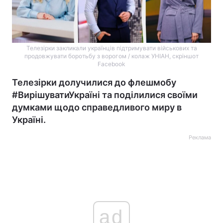
Телезірки закликали українців підтримувати військових та
продовжувати боротьбу з ворогом / колаж УНІАН, скріншот
Facebook
Телезірки долучилися до флешмобу
#ВирішуватиУкраїні та поділилися своїми
думками щодо справедливого миру в
Україні.
Реклама
ad