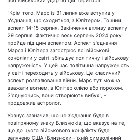
або військовий удар по цій території.
"Крім того, Марс із 31 липня вже вступив у
з'єднання, що сходиться, з Юпітером. Точний
аспект 14-15 серпня. Закінчення впливу аспекту
29 серпня. Фактично весь серпень 2024 року
пройде під цим аспектом. Аспект з'єднання
Марса і Юпітера загострює всі військові
конфлікти у світі, збільшує політичну і військову
напруженість. У цей час політична напруженість
у світі переходить у військову. Це класичний
аспект розпалювання війни. Марс тут можна
вважати вогнем, а Юпітер олією або порохом.
З'єднуючись, вони створюють вибух", -
продовжив астролог.
Уранус зазначив, що це з'єднання буде в
повітряному знаку Близнюків, що вказує на те,
що до цього військового конфлікту буде
залучено США (Близнюки - їхній символічний