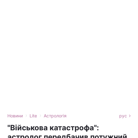
›
›
Новини
Lite
Астрологія
рус
"Військова катастрофа":
астролог передбачив потужний