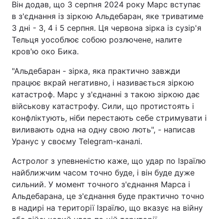
Він додав, що 3 серпня 2024 року Марс вступає
в з'єднання із зіркою Альдебаран, яке триватиме
3 дні - 3, 4 і 5 серпня. Ця червона зірка із сузір'я
Тельця уособлює собою розлючене, налите
кров'ю око Бика.
"Альдебаран - зірка, яка практично завжди
працює вкрай негативно, і називається зіркою
катастроф. Марс у з'єднанні з такою зіркою дає
військову катастрофу. Сили, що протистоять і
конфліктують, ніби перестають себе стримувати і
виливають одна на одну свою лють", - написав
Уранус у своєму Telegram-каналі.
Астролог з упевненістю каже, що удар по Ізраїлю
найближчим часом точно буде, і він буде дуже
сильний. У момент точного з'єднання Марса і
Альдебарана, це з'єднання буде практично точно
в надирі на території Ізраїлю, що вказує на війну