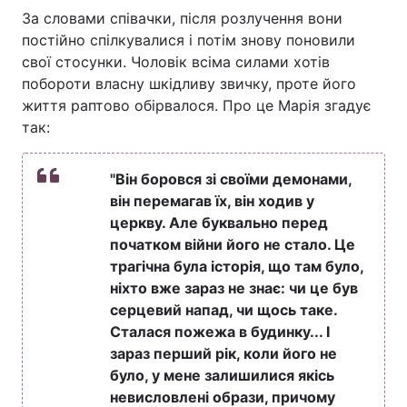
За словами співачки, після розлучення вони
Тема оформлення
постійно спілкувалися і потім знову поновили
свої стосунки. Чоловік всіма силами хотів
побороти власну шкідливу звичку, проте його
життя раптово обірвалося. Про це Марія згадує
так:
"Він боровся зі своїми демонами,
він перемагав їх, він ходив у
церкву. Але буквально перед
початком війни його не стало. Це
трагічна була історія, що там було,
ніхто вже зараз не знає: чи це був
серцевий напад, чи щось таке.
Сталася пожежа в будинку... І
зараз перший рік, коли його не
було, у мене залишилися якісь
невисловлені образи, причому