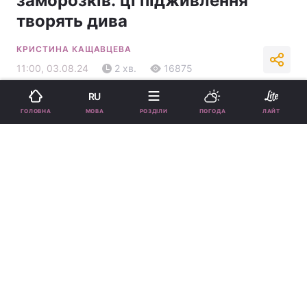
заморозків: ці підживлення
творять дива
КРИСТИНА КАЩАВЦЕВА
11:00, 03.08.24
2 хв.
16875
RU
Підпишіться на нас в Google
МОВА
ГОЛОВНА
РОЗДІЛИ
ПОГОДА
ЛАЙТ
Як продовжити плодоношення кабачків - поради / колаж УНІАН,
фото
ua.depositphotos.com
Розповідаємо, які добрива люблять кабачки