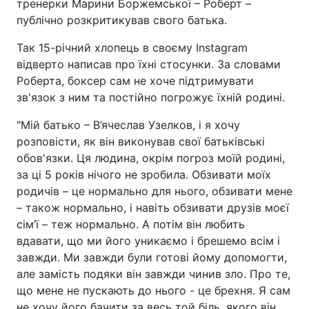
тренерки Марини Боржемської – Роберт –
публічно розкритикував свого батька.
Так 15-річний хлопець в своєму Instagram
відверто написав про їхні стосунки. За словами
Роберта, боксер сам не хоче підтримувати
зв'язок з ним та постійно погрожує їхній родині.
"Мій батько – В’ячеслав Узелков, і я хочу
розповісти, як він виконував свої батьківські
обов'язки. Ця людина, окрім погроз моїй родині,
за ці 5 років нічого не зробила. Обзивати моїх
родичів – це нормально для нього, обзивати мене
– також нормально, і навіть обзивати друзів моєї
сім’ї – теж нормально. А потім він любить
вдавати, що ми його уникаємо і брешемо всім і
завжди. Ми завжди були готові йому допомогти,
але замість подяки він завжди чинив зло. Про те,
що мене не пускають до нього - це брехня. Я сам
не хочу його бачити за весь той біль, якого він