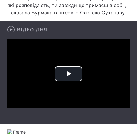
які розповідають, ти завжди це тримаєш в собі",
Лонгріди
- сказала Бурмака в інтерв'ю Олексію Суханову.
Відео з Youtube
Статті
ВІДЕО ДНЯ
Інтерв'ю
Думки
Архів
Вакансії
Контакти
Play
Послуги
Video