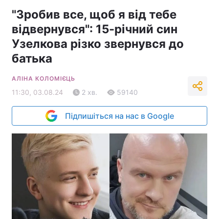
"Зробив все, щоб я від тебе
відвернувся": 15-річний син
Узелкова різко звернувся до
батька
АЛІНА КОЛОМІЄЦЬ
11:30, 03.08.24
2 хв.
59140
Підпишіться на нас в Google