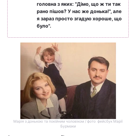
головна з яких: "Дімо, що ж ти так
рано пішов? У нас же донька!", але
я зараз просто згадую хороше, що
було".
Марія з донькою та покійним чоловіком / фото фейсбук Марії
Бурмаки