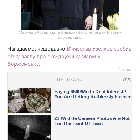
Марина з Робертом та Олівією / фото інстаграм Марини
Боржемської
Нагадаємо, нещодавно
В'ячеслав Узелков зробив
різку заяву про екс-дружину Марину
Боржемську.
Реклама