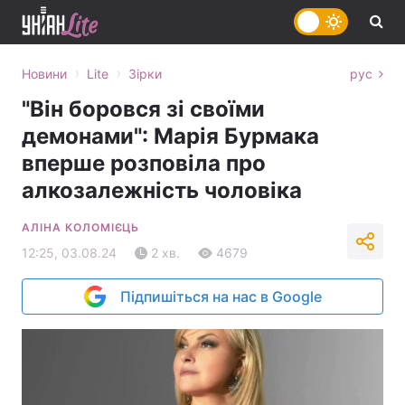
›
›
Новини
Lite
Зірки
рус
"Він боровся зі своїми
демонами": Марія Бурмака
вперше розповіла про
алкозалежність чоловіка
АЛІНА КОЛОМІЄЦЬ
12:25, 03.08.24
2 хв.
4679
Підпишіться на нас в Google