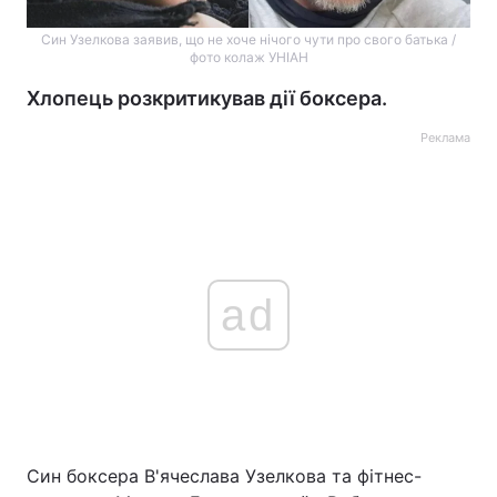
Син Узелкова заявив, що не хоче нічого чути про свого батька /
фото колаж УНІАН
Хлопець розкритикував дії боксера.
Реклама
ad
Син боксера В'ячеслава Узелкова та фітнес-