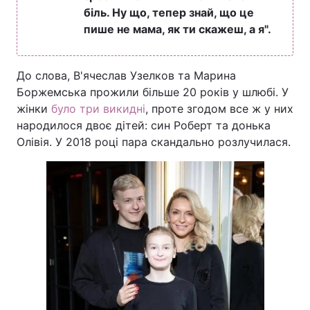
біль. Ну що, тепер знай, що це
пише не мама, як ти скажеш, а я".
До слова, В'ячеслав Узелков та Марина
Боржемська прожили більше 20 років у шлюбі. У
жінки
було три викидні
, проте згодом все ж у них
народилося двоє дітей: син Роберт та донька
Олівія. У 2018 році пара скандально розлучилася.