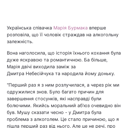
Головна
Війна
Українська співачка
Марія Бурмака
вперше
розповіла, що її чоловік страждав на алкогольну
Україна
Політика
залежність.
Економіка
Світ
Вона наголосила, що історія їхнього кохання була
дуже яскравою та романтичною. Ба більше,
Спорт
Наука
Марія двічі виходила заміж за
Дмитра Небесійчука та народила йому доньку.
Техно і зв'язок
Лайт
"Перший раз я з ним розлучилася, а через рік ми
Зброя
Інциденти
одружилися знов. Було багато причин для
завершення стосунків, які насправді були
Здоров'я
Туризм
болючими. Якийсь моральний аб'юз очевидно він
був. Мушу сказати чесно - у Дмитра була
Цікавинки
Погода
проблема з алкоголем. Це стало причиною, що я
Екологія
Регіони
пішла перший раз від нього. Але це не речі, про