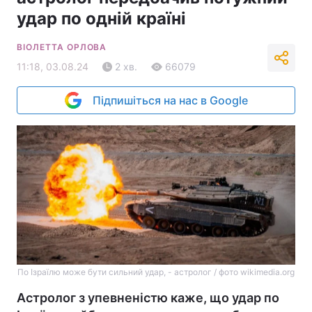
удар по одній країні
ВІОЛЕТТА ОРЛОВА
11:18, 03.08.24
2 хв.
66079
Підпишіться на нас в Google
По Ізраїлю може бути сильний удар, - астролог / фото wikimedia.org
Астролог з упевненістю каже, що удар по