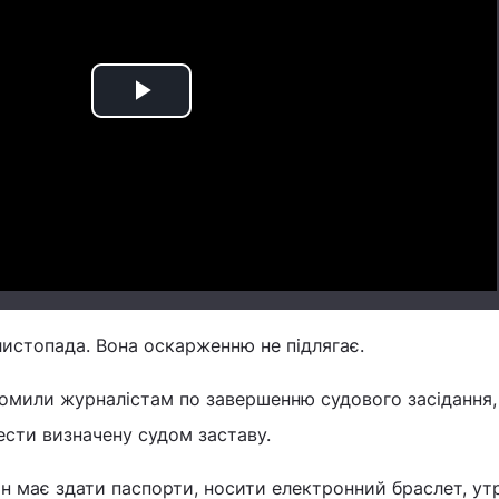
Play
Video
 листопада. Вона оскарженню не підлягає.
омили журналістам по завершенню судового засідання, 
ести визначену судом заставу.
він має здати паспорти, носити електронний браслет, у