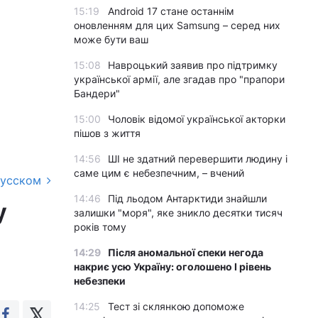
15:19
Android 17 стане останнім
оновленням для цих Samsung – серед них
може бути ваш
15:08
Навроцький заявив про підтримку
української армії, але згадав про "прапори
Бандери"
15:00
Чоловік відомої української акторки
пішов з життя
14:56
ШІ не здатний перевершити людину і
саме цим є небезпечним, – вчений
русском
14:46
Під льодом Антарктиди знайшли
у
залишки "моря", яке зникло десятки тисяч
років тому
14:29
Після аномальної спеки негода
накриє усю Україну: оголошено І рівень
небезпеки
14:25
Тест зі склянкою допоможе