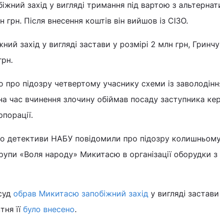
іжний захід у вигляді тримання під вартою з альтерна
н грн. Після внесення коштів він вийшов із СІЗО.
ий захід у вигляді застави у розмірі 2 млн грн, Гринчу
грн.
о про підозру четвертому учаснику схеми із заволодінн
на час вчинення злочину обіймав посаду заступника ке
рпорації.
що детективи НАБУ повідомили про підозру колишньом
рупи «Воля народу» Микитасю в організації оборудки з
суд
обрав Микитасю запобіжний захід
у вигляді застави
тня її
було внесено
.