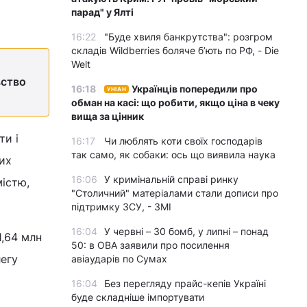
парад" у Ялті
16:22
"Буде хвиля банкрутства": розгром
складів Wildberries боляче бʼють по РФ, - Die
Welt
вство
16:18
Українців попередили про
УНІАН
обман на касі: що робити, якщо ціна в чеку
вища за цінник
ти і
16:17
Чи люблять коти своїх господарів
так само, як собаки: ось що виявила наука
их
16:06
У кримінальній справі ринку
містю,
"Столичний" матеріалами стали дописи про
підтримку ЗСУ, - ЗМІ
16:04
У червні – 30 бомб, у липні – понад
1,64 млн
50: в ОВА заявили про посилення
легу
авіаударів по Сумах
16:04
Без перегляду прайс-кепів Україні
буде складніше імпортувати