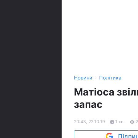
›
Новини
Політика
Матіоса звіл
запас
20:43, 22.10.19
1 хв.
Підпиш