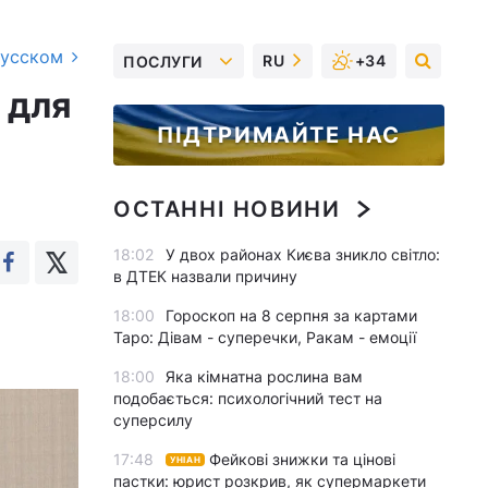
русском
RU
+34
ПОСЛУГИ
 для
ПІДТРИМАЙТЕ НАС
ОСТАННІ НОВИНИ
18:02
У двох районах Києва зникло світло:
в ДТЕК назвали причину
18:00
Гороскоп на 8 серпня за картами
Таро: Дівам - суперечки, Ракам - емоції
18:00
Яка кімнатна рослина вам
подобається: психологічний тест на
суперсилу
17:48
Фейкові знижки та цінові
УНІАН
пастки: юрист розкрив, як супермаркети