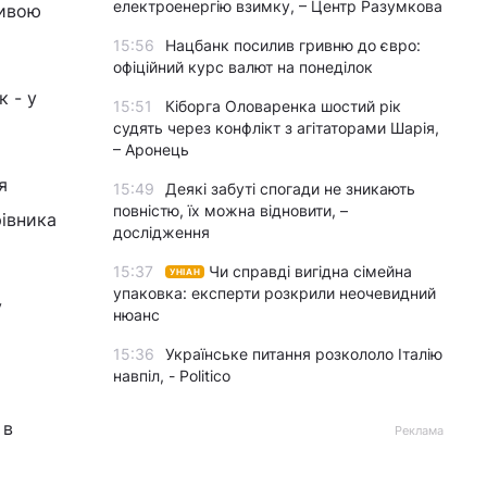
електроенергію взимку, – Центр Разумкова
тивою
15:56
Нацбанк посилив гривню до євро:
офіційний курс валют на понеділок
к - у
15:51
Кіборга Оловаренка шостий рік
судять через конфлікт з агітаторами Шарія,
– Аронець
я
15:49
Деякі забуті спогади не зникають
повністю, їх можна відновити, –
рівника
дослідження
15:37
Чи справді вигідна сімейна
УНІАН
упаковка: експерти розкрили неочевидний
у
нюанс
15:36
Українське питання розкололо Італію
навпіл, - Politico
 в
Реклама