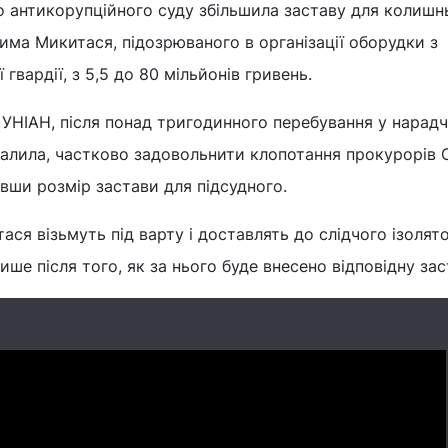
о антикорупційного суду збільшила заставу для колишн
ма Микитася, підозрюваного в організації оборудки з
гвардії, з 5,5 до 80 мільйонів гривень.
УНІАН, після понад тригодинного перебування у нарадч
ухвалила, частково задовольнити клопотання прокурорів 
вши розмір застави для підсудного.
ся візьмуть під варту і доставлять до слідчого ізолят
ише після того, як за нього буде внесено відповідну зас