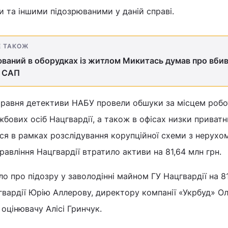
ми та іншими підозрюваними у даній справі.
Е ТАКОЖ
ваний в оборудках із житлом Микитась думав про вби
– САП
травня детективи НАБУ провели обшуки за місцем робо
ових осіб Нацгвардії, а також в офісах низки приватн
ся в рамках розслідування корупційної схеми з нерухо
равління Нацгвардії втратило активи на 81,64 млн грн.
о про підозру у заволодінні майном ГУ Нацгвардії на 8
вардії Юрію Аллерову, директору компанії «Укрбуд» О
оцінювачу Алісі Гринчук.