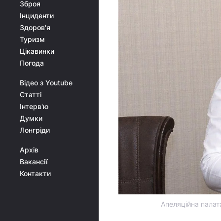
Зброя
Інциденти
Здоров'я
Туризм
Цікавинки
Погода
Відео з Youtube
Статті
Інтерв'ю
Думки
Лонгріди
Архів
Вакансії
Контакти
Апеляційна палат