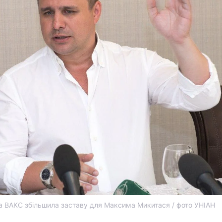
а ВАКС збільшила заставу для Максима Микитася / фото УНІАН