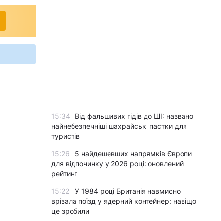
s
15:34
Від фальшивих гідів до ШІ: названо
найнебезпечніші шахрайські пастки для
туристів
15:26
5 найдешевших напрямків Європи
для відпочинку у 2026 році: оновлений
рейтинг
15:22
У 1984 році Британія навмисно
врізала поїзд у ядерний контейнер: навіщо
це зробили