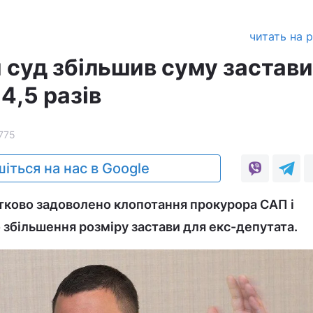
читать на 
 суд збільшив суму застави
4,5 разів
775
іться на нас в Google
тково задоволено клопотання прокурора САП і
збільшення розміру застави для екс-депутата.