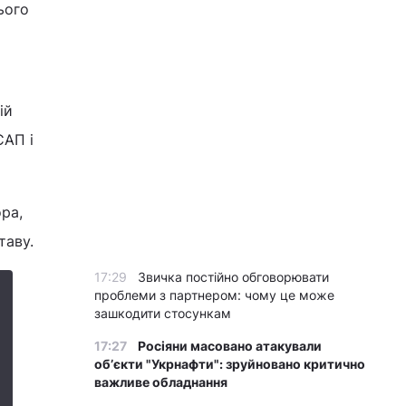
ього
ій
САП і
ора,
таву.
17:29
Звичка постійно обговорювати
проблеми з партнером: чому це може
зашкодити стосункам
17:27
Росіяни масовано атакували
обʼєкти "Укрнафти": зруйновано критично
важливе обладнання