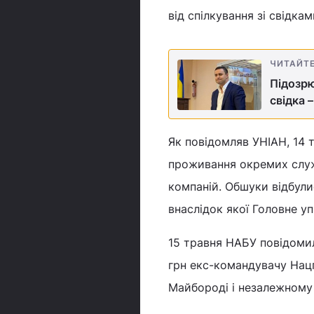
від спілкування зі свідка
ЧИТАЙТ
Підозрю
свідка 
Як повідомляв УНІАН, 14 
проживання окремих служб
компаній. Обшуки відбули
внаслідок якої Головне уп
15 травня НАБУ повідомил
грн екс-командувачу Нацг
Майбороді і незалежному 