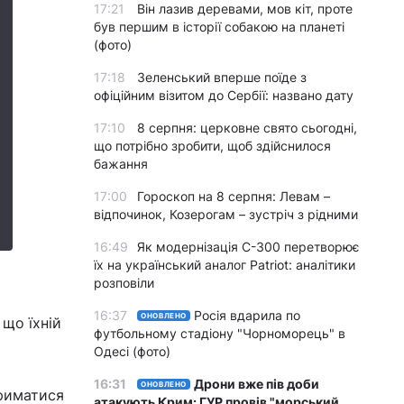
17:21
Він лазив деревами, мов кіт, проте
був першим в історії собакою на планеті
(фото)
17:18
Зеленський вперше поїде з
офіційним візитом до Сербії: названо дату
17:10
8 серпня: церковне свято сьогодні,
що потрібно зробити, щоб здійснилося
бажання
17:00
Гороскоп на 8 серпня: Левам –
відпочинок, Козерогам – зустріч з рідними
16:49
Як модернізація С-300 перетворює
їх на український аналог Patriot: аналітики
розповіли
16:37
Росія вдарила по
ОНОВЛЕНО
що їхній
футбольному стадіону "Чорноморець" в
Одесі (фото)
16:31
Дрони вже пів доби
ОНОВЛЕНО
триматися
атакують Крим: ГУР провів "морський