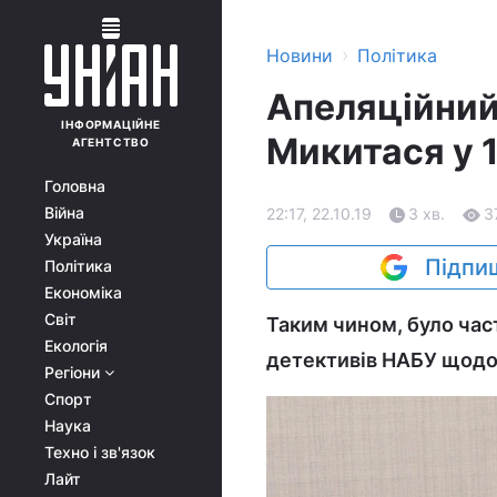
›
Новини
Політика
Апеляційний
ІНФОРМАЦІЙНЕ
Микитася у 1
АГЕНТСТВО
Головна
Війна
22:17, 22.10.19
3 хв.
3
Україна
Підпиш
Політика
Економіка
Світ
Таким чином, було час
Екологія
детективів НАБУ щодо 
Регіони
Спорт
Наука
Техно і зв'язок
Лайт