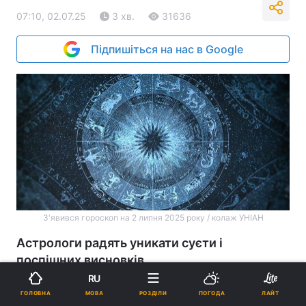
07:10, 02.07.25
3 хв.
31636
Підпишіться на нас в Google
З'явився гороскоп на 2 липня 2025 року / колаж УНІАН
Астрологи радять уникати суєти і
поспішних висновків.
RU
Реклама
МОВА
ГОЛОВНА
РОЗДІЛИ
ПОГОДА
ЛАЙТ