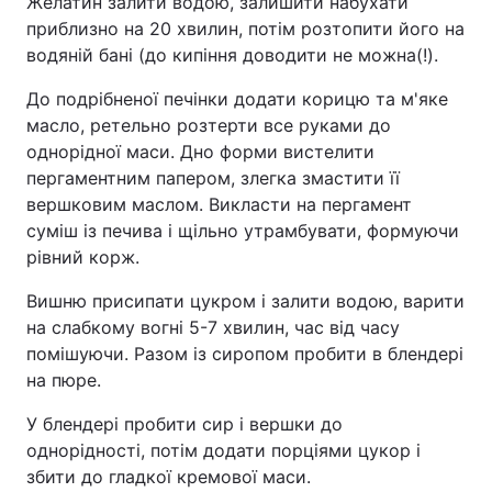
Желатин залити водою, залишити набухати
приблизно на 20 хвилин, потім розтопити його на
водяній бані (до кипіння доводити не можна(!).
До подрібненої печінки додати корицю та м'яке
масло, ретельно розтерти все руками до
однорідної маси. Дно форми вистелити
пергаментним папером, злегка змастити її
вершковим маслом. Викласти на пергамент
суміш із печива і щільно утрамбувати, формуючи
рівний корж.
Вишню присипати цукром і залити водою, варити
на слабкому вогні 5-7 хвилин, час від часу
помішуючи. Разом із сиропом пробити в блендері
на пюре.
У блендері пробити сир і вершки до
однорідності, потім додати порціями цукор і
збити до гладкої кремової маси.