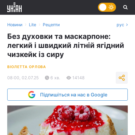
›
›
Новини
Lite
Рецепти
рус
Без духовки та маскарпоне:
легкий і швидкий літній ягідний
чизкейк із сиру
ВІОЛЕТТА ОРЛОВА
08:00, 02.07.25
6 хв.
14148
Підпишіться на нас в Google