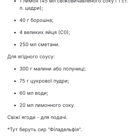
1 лимон (45 мл свіжовичавленого соку і 1 ст.
л. цедри);
40 г борошна;
4 великих яйця (С0);
250 мл сметани.
Для ягідного соусу:
300 г малини або полуниці;
75 г цукрової пудри;
60 мл води;
20 мл лимонного соку.
Свіжі ягоди - для подачі.
*Тут беруть сир "Філадельфія".