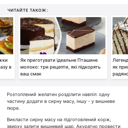
ЧИТАЙТЕ ТАКОЖ:
іжки
Як приготувати ідеальне Пташине
Легенд
разу в
молоко: три рецепти, які підкорять
як при
ваш смак
радян
Розтоплений желатин розділити навпіл: одну
частину додати в сирну масу, іншу - у вишневе
пюре.
Викласти сирну масу на підготовлений корж,
зверху залити вишневий шар. Акуратно провести