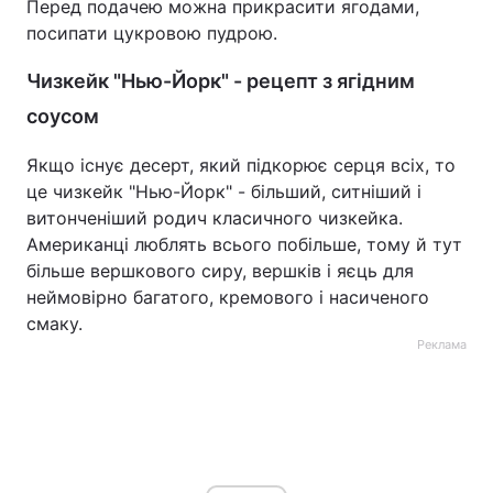
Перед подачею можна прикрасити ягодами,
посипати цукровою пудрою.
Чизкейк "Нью-Йорк" - рецепт з ягідним
соусом
Якщо існує десерт, який підкорює серця всіх, то
це чизкейк "Нью-Йорк" - більший, ситніший і
витонченіший родич класичного чизкейка.
Американці люблять всього побільше, тому й тут
більше вершкового сиру, вершків і яєць для
неймовірно багатого, кремового і насиченого
смаку.
Реклама