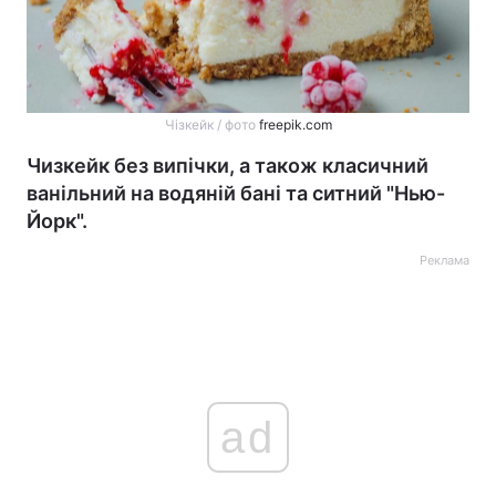
Чізкейк / фото
freepik.com
Чизкейк без випічки, а також класичний
ванільний на водяній бані та ситний "Нью-
Йорк".
Реклама
ad