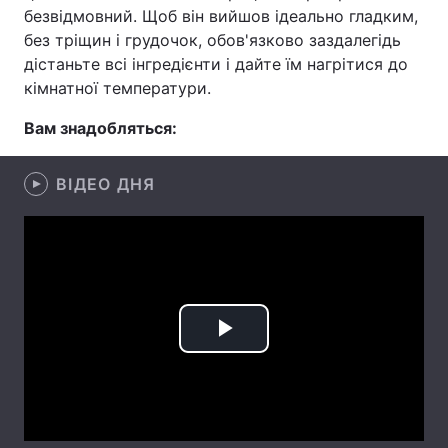
безвідмовний. Щоб він вийшов ідеально гладким,
Лонгріди
без тріщин і грудочок, обов'язково заздалегідь
дістаньте всі інгредієнти і дайте їм нагрітися до
кімнатної температури.
Відео з Youtube
Статті
Вам знадобляться:
Інтерв'ю
Думки
Архів
Вакансії
ВІДЕО ДНЯ
Контакти
Послуги
Play
Video