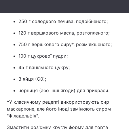
Тема оформлення
250 г солодкого печива, подрібненого;
120 г вершкового масла, розтопленого;
750 г вершкового сиру*, розм'якшеного;
100 г цукрової пудри;
45 г ванільного цукру;
3 яйця (С0);
чорниця (або інші ягоди) для прикраси.
*У класичному рецепті використовують сир
маскарпоне, але його іноді замінюють сиром
"Філадельфія".
Змастити роз'ємну круглу форму для торта