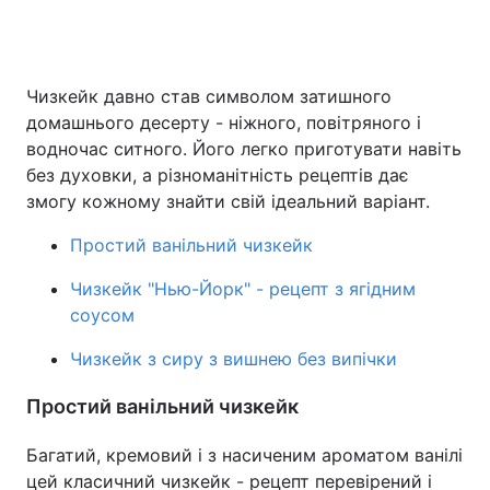
Головна
Війна
Чизкейк давно став символом затишного
домашнього десерту - ніжного, повітряного і
Україна
Політика
водночас ситного. Його легко приготувати навіть
без духовки, а різноманітність рецептів дає
Економіка
Світ
змогу кожному знайти свій ідеальний варіант.
Спорт
Наука
Простий ванільний чизкейк
Техно і зв'язок
Лайт
Чизкейк "Нью-Йорк" - рецепт з ягідним
соусом
Зброя
Інциденти
Чизкейк з сиру з вишнею без випічки
Здоров'я
Туризм
Простий ванільний чизкейк
Цікавинки
Погода
Багатий, кремовий і з насиченим ароматом ванілі
Екологія
Регіони
цей класичний чизкейк - рецепт перевірений і