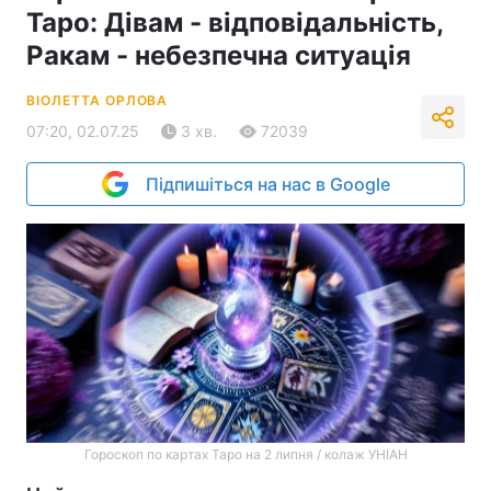
Таро: Дівам - відповідальність,
Ракам - небезпечна ситуація
ВІОЛЕТТА ОРЛОВА
07:20, 02.07.25
3 хв.
72039
Підпишіться на нас в Google
Гороскоп по картах Таро на 2 липня / колаж УНІАН