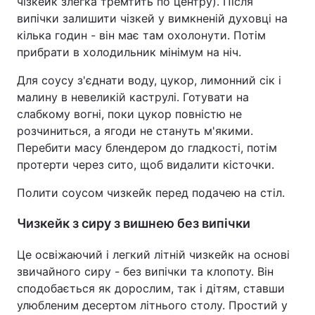
чізкейк злегка тремтить по центру). Після
випічки залишити чізкей у вимкненій духовці на
кілька годин - він має там охолонути. Потім
прибрати в холодильник мінімум на ніч.
Для соусу з'єднати воду, цукор, лимонний сік і
малину в невеликій каструлі. Готувати на
слабкому вогні, поки цукор повністю не
розчиниться, а ягоди не стануть м'якими.
Перебити масу блендером до гладкості, потім
протерти через сито, щоб видалити кісточки.
Полити соусом чизкейк перед подачею на стіл.
Чизкейк з сиру з вишнею без випічки
Це освіжаючий і легкий літній чизкейк на основі
звичайного сиру - без випічки та клопоту. Він
сподобається як дорослим, так і дітям, ставши
улюбленим десертом літнього столу. Простий у