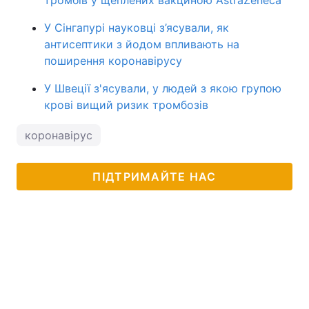
тромбів у щеплених вакциною AstraZeneca
У Сінгапурі науковці з’ясували, як
антисептики з йодом впливають на
поширення коронавірусу
У Швеції з'ясували, у людей з якою групою
крові вищий ризик тромбозів
коронавірус
ПІДТРИМАЙТЕ НАС