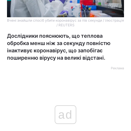
Вчені знайшли спосіб убити коронавірус за пів секунди / ілюстрація
/ REUTERS
Дослідники пояснюють, що теплова
обробка менш ніж за секунду повністю
інактивує коронавірус, що запобігає
поширенню вірусу на великі відстані.
Реклама
ad