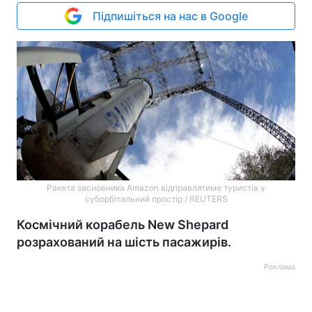
Підпишіться на нас в Google
Ракета засновника Amazon відправлятиме туристів у
суборбітальний простір / REUTERS
Космічний корабель New Shepard
розрахований на шість пасажирів.
Реклама