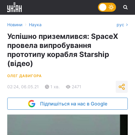
›
Новини
Наука
рус
Успішно приземлився: SpaceX
провела випробування
прототипу корабля Starship
(відео)
ОЛЕГ ДАВИГОРА
02:24, 06.05.21
1 хв.
2471
Підпишіться на нас в Google