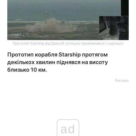
Прототип Starship від SpaceX успішно приземлився / скріншот
Прототип корабля Starship протягом
декількох хвилин піднявся на висоту
близько 10 км.
Реклама
ad