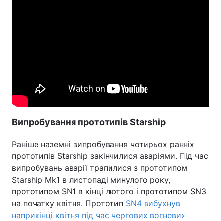
Тема оформлення
Випробування прототипів Starship
Раніше наземні випробування чотирьох ранніх
прототипів Starship закінчилися аваріями. Під час
випробувань аварії трапилися з прототипом
Starship Mk1 в листопаді минулого року,
прототипом SN1 в кінці лютого і прототипом SN3
на початку квітня. Прототип
SN4 вибухнув
наприкінці квітня під час чергових вогневих