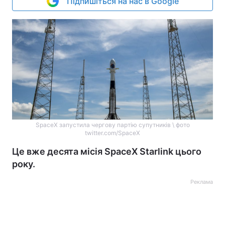
Підпишіться на нас в Google
SpaceX запустила чергову партію супутників \ фото
twitter.com/SpaceX
Це вже десята місія SpaceX Starlink цього
року.
Реклама