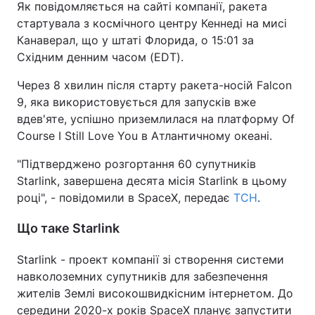
Як повідомляється на сайті компанії, ракета
стартувала з космічного центру Кеннеді на мисі
Канаверал, що у штаті Флорида, о 15:01 за
Східним денним часом (EDT).
Через 8 хвилин після старту ракета-носій Falcon
9, яка використовується для запусків вже
вдев'яте, успішно приземлилася на платформу Of
Course I Still Love You в Атлантичному океані.
"Підтверджено розгортання 60 супутників
Starlink, завершена десята місія Starlink в цьому
році", - повідомили в SpaceX, передає
ТСН
.
Що таке Starlink
Starlink - проект компанії зі створення системи
навколоземних супутників для забезпечення
жителів Землі високошвидкісним інтернетом. До
середини 2020-х років SpaceX планує запустити