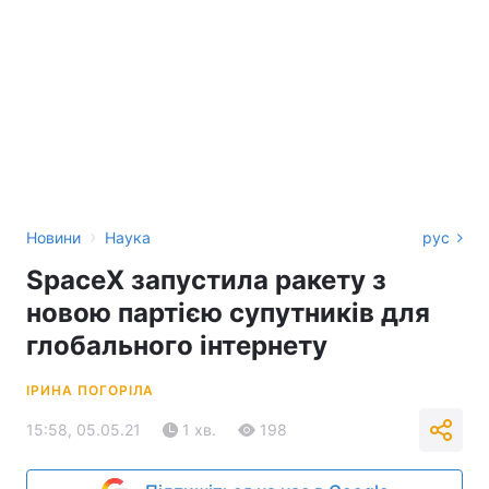
›
Новини
Наука
рус
SpaceX запустила ракету з
новою партією супутників для
глобального інтернету
ІРИНА ПОГОРІЛА
15:58, 05.05.21
1 хв.
198