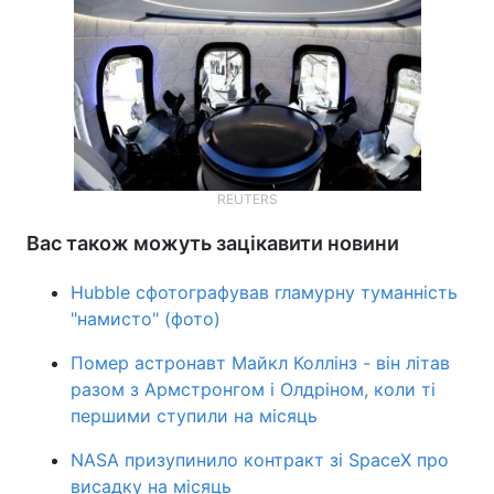
REUTERS
Вас також можуть зацікавити новини
Hubble сфотографував гламурну туманність
"намисто" (фото)
Помер астронавт Майкл Коллінз - він літав
разом з Армстронгом і Олдріном, коли ті
першими ступили на місяць
NASA призупинило контракт зі SpaceX про
висадку на місяць