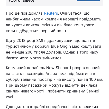
(фото, відео)
Про це повідомляє
Reuters
. Очікується, що
найближчим часом компанія нарешті повідомить,
як купити квиток, скільки він буде коштувати, і
коли відбудеться перший політ.
Ще у 2018 році ЗМІ підраховували, що політ в
туристичному кораблі Blue Origin має коштувати
не менше 200 тисяч доларів. Однак з того часу
багато чого могло змінитися.
Космічний корабель New Shepard розрахований
на шість пасажирів. Апарат має підійматися в
суборбітальний простір - на висоту понад 100 км.
При цьому пасажири можуть відчути декілька
хвилин невагомості і побачити кривизну Земної
кулі.
Для цього в кораблі передбачені шість великих