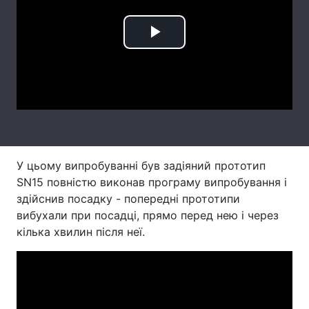
Лонгріди
Play
Відео з Youtube
Статті
Video
Інтерв'ю
Думки
Архів
Вакансії
Контакти
У цьому випробуванні був задіяний прототип
SN15 повністю виконав програму випробування і
Послуги
здійснив посадку - попередні прототипи
вибухали при посадці, прямо перед нею і через
кілька хвилин після неї.