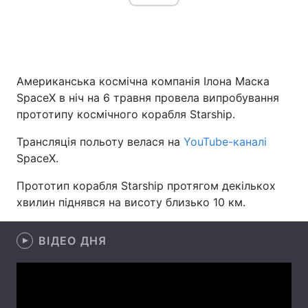
Головна
Війна
Американська космічна компанія Ілона Маска
Україна
Політика
SpaceX в ніч на 6 травня провела випробування
прототипу космічного корабля Starship.
Економіка
Світ
Трансляція польоту велася на
YouTube-каналі
Спорт
Наука
SpaceX.
Техно і зв'язок
Лайт
Прототип корабля Starship протягом декількох
хвилин піднявся на висоту близько 10 км.
Зброя
Інциденти
ВІДЕО ДНЯ
Здоров'я
Туризм
Цікавинки
Погода
Екологія
Регіони