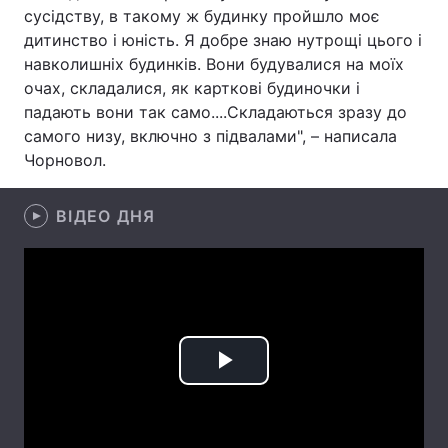
сусідству, в такому ж будинку пройшло моє
Лонгріди
дитинство і юність. Я добре знаю нутрощі цього і
навколишніх будинків. Вони будувалися на моїх
очах, складалися, як карткові будиночки і
Відео з Youtube
Статті
падають вони так само....Складаються зразу до
самого низу, включно з підвалами", – написала
Інтерв'ю
Думки
Чорновол.
Архів
Вакансії
ВІДЕО ДНЯ
Контакти
Послуги
Play
Video