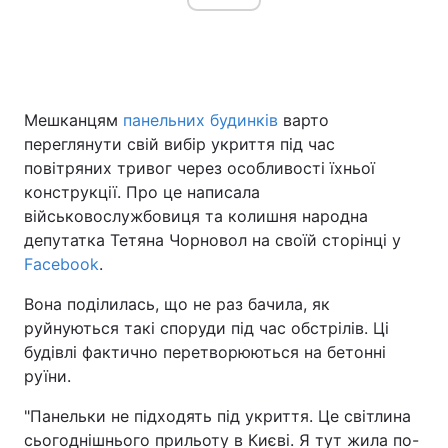
Головна
Війна
Мешканцям
панельних будинків
варто
Україна
Політика
переглянути свій вибір укриття під час
повітряних тривог через особливості їхньої
Економіка
Світ
конструкції. Про це написала
військовослужбовиця та колишня народна
Спорт
Наука
депутатка Тетяна Чорновол на своїй сторінці у
Техно і зв'язок
Лайт
Facebook
.
Вона поділилась, що не раз бачила, як
Зброя
Інциденти
руйнуються такі споруди під час обстрілів. Ці
Здоров'я
Туризм
будівлі фактично перетворюються на бетонні
руїни.
Цікавинки
Погода
"Панельки не підходять під укриття. Це світлина
Екологія
Регіони
сьогоднішнього прильоту в Києві. Я тут жила по-