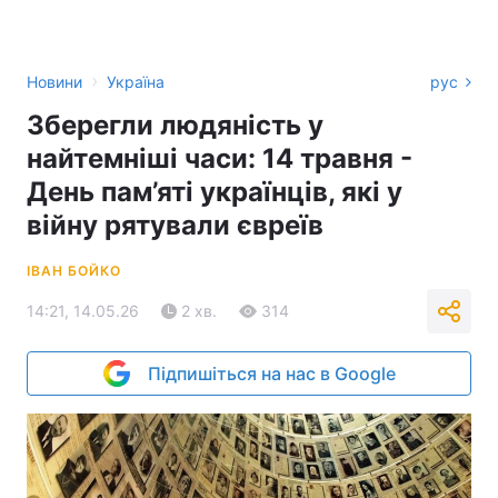
›
Новини
Україна
рус
Зберегли людяність у
найтемніші часи: 14 травня -
День пам’яті українців, які у
війну рятували євреїв
ІВАН БОЙКО
14:21, 14.05.26
2 хв.
314
Підпишіться на нас в Google