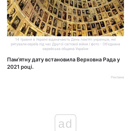
14 травня в Україні відзначають День пам’яті українців, які
рятували євреїв під час Другої світової війни / фото - Об'єднана
єврейська община України
Пам’ятну дату встановила Верховна Рада у
2021 році.
Реклама
ad