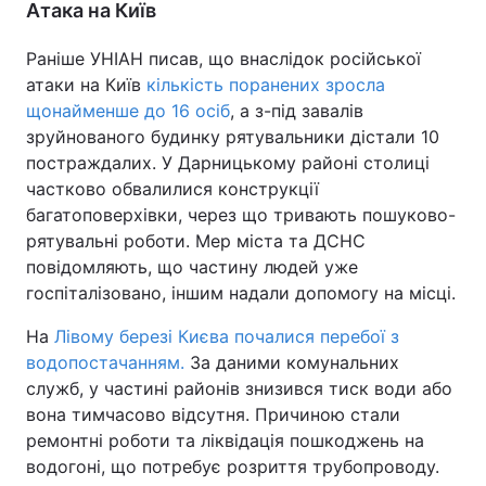
Атака на Київ
Раніше УНІАН писав, що внаслідок російської
атаки на Київ
кількість поранених зросла
щонайменше до 16 осіб
, а з-під завалів
зруйнованого будинку рятувальники дістали 10
постраждалих. У Дарницькому районі столиці
частково обвалилися конструкції
багатоповерхівки, через що тривають пошуково-
рятувальні роботи. Мер міста та ДСНС
повідомляють, що частину людей уже
госпіталізовано, іншим надали допомогу на місці.
На
Лівому березі Києва почалися перебої з
водопостачанням.
За даними комунальних
служб, у частині районів знизився тиск води або
вона тимчасово відсутня. Причиною стали
ремонтні роботи та ліквідація пошкоджень на
водогоні, що потребує розриття трубопроводу.