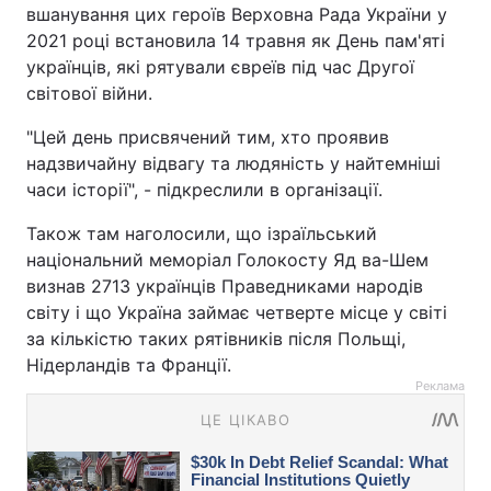
вшанування цих героїв Верховна Рада України у
2021 році встановила 14 травня як День пам'яті
українців, які рятували євреїв під час Другої
світової війни.
"Цей день присвячений тим, хто проявив
надзвичайну відвагу та людяність у найтемніші
часи історії", - підкреслили в організації.
Також там наголосили, що ізраїльський
національний меморіал Голокосту Яд ва-Шем
визнав 2713 українців Праведниками народів
світу і що Україна займає четверте місце у світі
за кількістю таких рятівників після Польщі,
Нідерландів та Франції.
Реклама