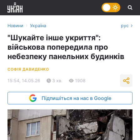
›
Новини
Україна
рус
"Шукайте інше укриття":
військова попередила про
небезпеку панельних будинків
СОФІЯ ДАВИДЕНКО
15:54, 14.05.26
3 хв.
1908
Підпишіться на нас в Google