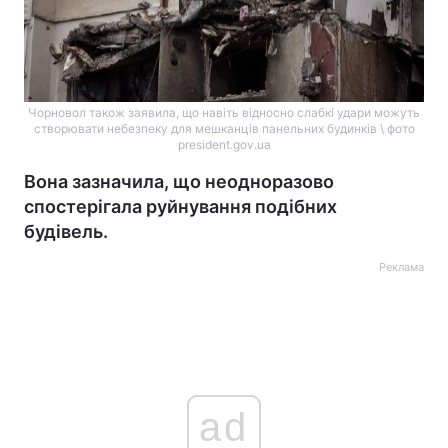
Чорновол також заявила, що навіть відносно слабкі удари можуть
створювати небезпеку для мешканців панельних будинків \ фото
president.gov.ua
Вона зазначила, що неодноразово
спостерігала руйнування подібних
будівель.
Реклама
ad