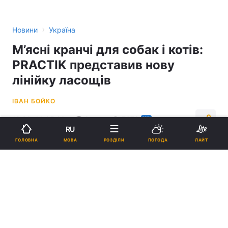
›
Новини
Україна
М’ясні кранчі для собак і котів:
PRACTIK представив нову
лінійку ласощів
ІВАН БОЙКО
12:30, 14.05.26
3 хв.
7679
НК
RU
МОВА
ГОЛОВНА
РОЗДІЛИ
ПОГОДА
ЛАЙТ
Підпишіться на нас в Google