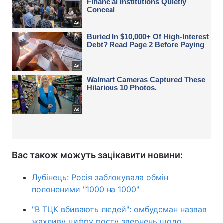
Вас також можуть зацікавити новини:
Лубінець: Росія заблокувала обмін
полоненими "1000 на 1000"
"В ТЦК вбивають людей": омбудсман назвав
жахливу цифру росту звернень щодо