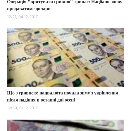
Операція "врятувати гривню" триває: Нацбанк знову
продаватиме долари
12:21, 04.12.2017
Що з гривнею: нацвалюта почала зиму з укріплення
після падіння в останні дні осені
12:39, 01.12.2017