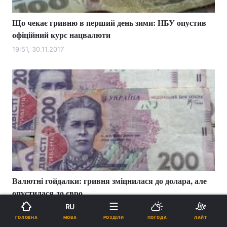
Що чекає гривню в перший день зими: НБУ опустив
офіційний курс нацвалюти
19:51, 30.11.2017
Валютні гойдалки: гривня зміцнилася до долара, але
опустилася до євро
RU
18:18, 30.11.2017
МОВА
ГОЛОВНА
РОЗДІЛИ
ПОГОДА
ЛАЙТ