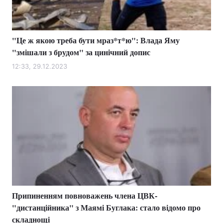
"Це ж якою треба бути мраз*т*ю": Влада Яму
Головна
Війна
"змішали з брудом" за цинічний допис
Україна
Політика
12:33, 29.12.2023
Економіка
Світ
Спорт
Наука
Техно і зв'язок
Лайт
Зброя
Інциденти
Здоров'я
Туризм
Припиненням повноважень члена ЦВК-
Цікавинки
Погода
"дистанційника" з Маямі Буглака: стало відомо про
складнощі
Екологія
Регіони