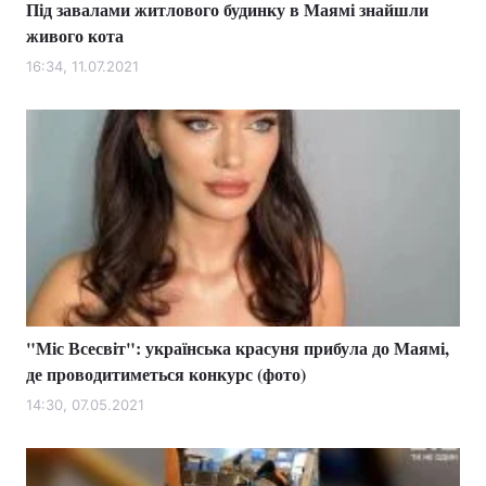
Під завалами житлового будинку в Маямі знайшли
живого кота
16:34, 11.07.2021
"Міс Всесвіт": українська красуня прибула до Маямі,
де проводитиметься конкурс (фото)
14:30, 07.05.2021