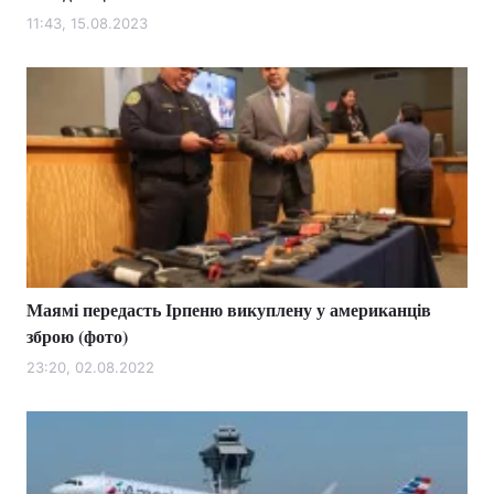
11:43, 15.08.2023
Лонгріди
Відео з Youtube
Статті
Інтерв'ю
Думки
Архів
Вакансії
Контакти
Послуги
Маямі передасть Ірпеню викуплену у американців
зброю (фото)
23:20, 02.08.2022