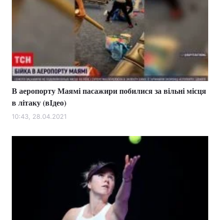
В аеропорту Маямі пасажири побилися за вільні місця
в літаку (вІдео)
10:43, 28.04.2021