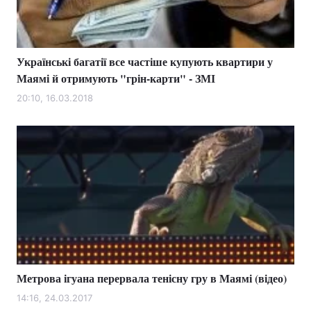
Українські багатії все частіше купують квартири у
Маямі й отримують "грін-карти" - ЗМІ
20:10, 16.03.2018
Метрова ігуана перервала тенісну гру в Маямі (відео)
14:16, 24.03.2017