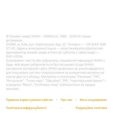
© Онлайн-медіа УНІАН - UNIAN.UA, 1998 - 2026 Усі права
дотримано.
04080, м. Київ, вул. Кирилівська, буд. 23. Телефон — +38 (044) 498-
07-60. Адреса електронної пошти — unian.headquoters@unian.net.
Ідентифікатор онлайн-медіа в Реєстрі суб’єктів у сфері медіа —
R40-05194.
Копіювання текстів або зображень, поширення інформації УНІАН у
будь-якій формі забороняється без письмової згоди УНІАН.
Цитування матеріалів сайту УНІАН дозволено за умови відкритого
для пошукових систем гіперпосилання на конкретний матеріал не
нижче другого абзацу. Матеріали з позначкою "Реклама", "НК",
"Актуально", "Точка зору", "Офіційно", "PR", "партнерський проект" і
в розділах "Вікно", "Особлива тема" публікуються на правах
реклами.
Правила користування сайтом
Про нас
Ми в соцмережах
Політика конфіденційності
Редакційна політика