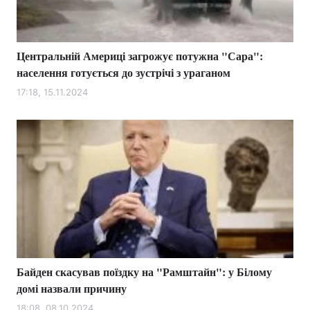
Центральній Америці загрожує потужна "Сара":
Головна
Війна
населення готується до зустрічі з ураганом
Україна
Політика
17:18, 15.11.2024
Економіка
Світ
Спорт
Наука
Техно і зв'язок
Лайт
Зброя
Інциденти
Здоров'я
Туризм
Байден скасував поїздку на "Рамштайн": у Білому
Цікавинки
Погода
домі назвали причину
Екологія
Регіони
18:08, 08.10.2024