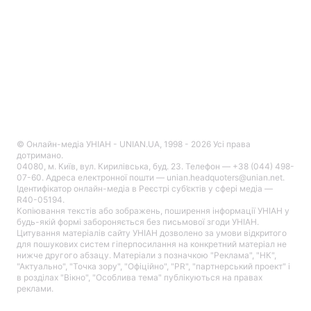
© Онлайн-медіа УНІАН - UNIAN.UA, 1998 - 2026 Усі права
дотримано.
04080, м. Київ, вул. Кирилівська, буд. 23. Телефон — +38 (044) 498-
07-60. Адреса електронної пошти — unian.headquoters@unian.net.
Ідентифікатор онлайн-медіа в Реєстрі суб’єктів у сфері медіа —
R40-05194.
Копіювання текстів або зображень, поширення інформації УНІАН у
будь-якій формі забороняється без письмової згоди УНІАН.
Цитування матеріалів сайту УНІАН дозволено за умови відкритого
для пошукових систем гіперпосилання на конкретний матеріал не
нижче другого абзацу. Матеріали з позначкою "Реклама", "НК",
"Актуально", "Точка зору", "Офіційно", "PR", "партнерський проект" і
в розділах "Вікно", "Особлива тема" публікуються на правах
реклами.