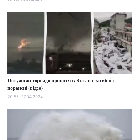
Лонгріди
Відео з Youtube
Статті
Інтерв'ю
Думки
Архів
Вакансії
Контакти
Потужний торнадо пронісся в Китаї: є загиблі і
Послуги
поранені (відео)
20:55, 27.04.2024