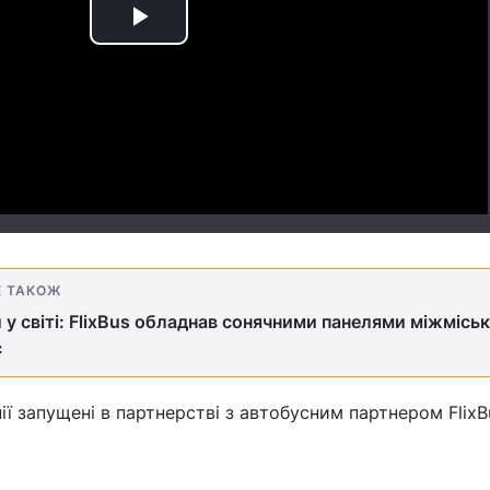
Play
Video
Е ТАКОЖ
у світі: FlixBus обладнав сонячними панелями міжмісь
с
нії запущені в партнерстві з автобусним партнером FlixB