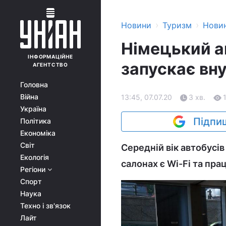
›
›
Новини
Туризм
Нови
Німецький а
ІНФОРМАЦІЙНЕ
запускає вну
АГЕНТСТВО
Головна
Війна
13:45, 07.07.20
3 хв.
Україна
Підпиш
Політика
Економіка
Світ
Середній вік автобусів
Екологія
салонах є Wi-Fi та пр
Регіони
Спорт
Наука
Техно і зв'язок
Лайт