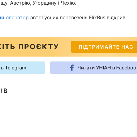
щу, Австрію, Угорщину і Чехію.
ий оператор
автобусних перевезень FlixBus відкрив
ІТЬ ПРОЄКТУ
ПІДТРИМАЙТЕ НАС
 в Telegram
Читати УНІАН в Faceboo
ІВ