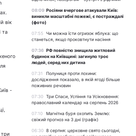
n
08:09
Росіяни вчергове атакували Київ:
ах.
виникли масштабні пожежі, є постраждалі
й вік
(фото)
i та
07:55
Чи можна їсти огризок яблука: що
станеться, якщо проковтнути насіння
07:36
РФ повністю знищила житловий
женого
будинок на Київщині: загинуло троє
людей, серед них дитина
для
07:31
Полуниця проти лохини:
дослідження показало, в якій ягоді більше
поживних речовин
иїв -
07:30
Три Спаси, Успіння та Усікновення:
православний календар на серпень 2026
і,
07:10
Магнітна буря охопить Землю:
свіжий прогноз на 3 дні (графік)
06:30
8 серпня: церковне свято сьогодні,
 три