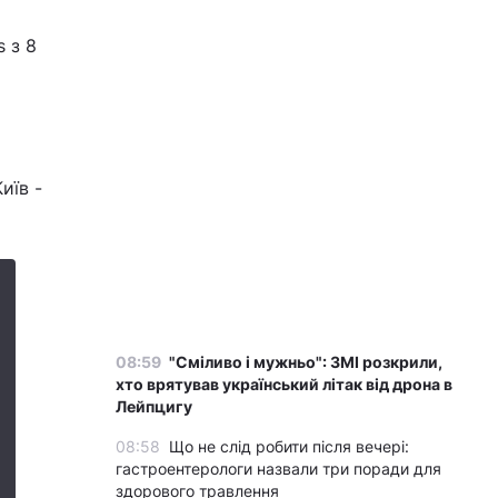
 з 8
иїв -
08:59
"Сміливо і мужньо": ЗМІ розкрили,
хто врятував український літак від дрона в
Лейпцигу
08:58
Що не слід робити після вечері:
гастроентерологи назвали три поради для
здорового травлення