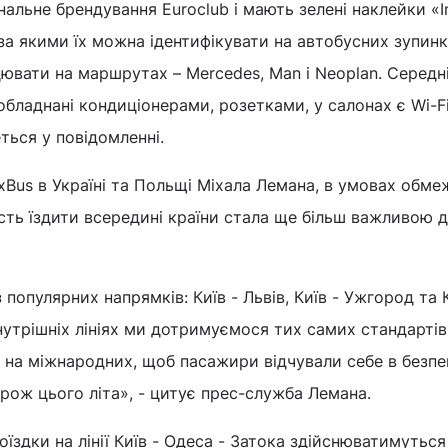
нальне брендування Euroclub і мають зелені наклейки «I
, за якими їх можна ідентифікувати на автобусних зупинк
цювати на маршрутах – Mercedes, Man і Neoplan. Середні
 обладнані кондиціонерами, розетками, у салонах є Wi-F
ться у повідомленні.
xBus в Україні та Польщі Міхала Лемана, в умовах обме
сть їздити всередині країни стала ще більш важливою 
 популярних напрямків: Київ - Львів, Київ - Ужгород та К
нутрішніх лініях ми дотримуємося тих самих стандартів
о і на міжнародних, щоб пасажири відчували себе в безпец
ож цього літа», - цитує прес-служба Лемана.
оїздки на лінії Київ - Одеса - Затока здійснюватимуться