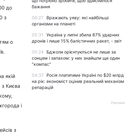
що потрібно зробити, щоб здійснилося
бажання
00 до
0 з
06:27
Вражають уяву: які найбільші
організми на планеті
05:31
Україна у липні збила 87% ударних
дронів і лише 15% балістичних ракет, - звіт
ттям о
в.
05:24
Бджоли орієнтуються не лише за
сонцем і запахом: у них знайшли ще один
"компас"
04:37
Росія платитиме Україні по $20 млрд
на якій
на рік: економіст оцінив реальний механізм
 з Києва
репарацій
кому,
Реклама
жгорода і
ейсів з