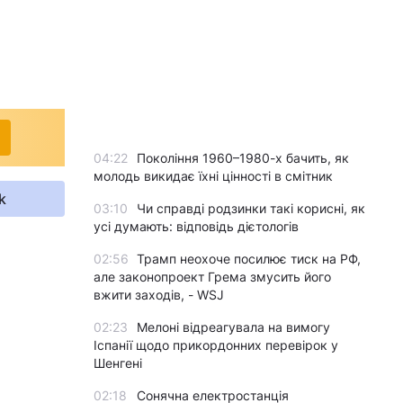
04:22
Покоління 1960–1980-х бачить, як
молодь викидає їхні цінності в смітник
k
03:10
Чи справді родзинки такі корисні, як
усі думають: відповідь дієтологів
02:56
Трамп неохоче посилює тиск на РФ,
але законопроект Грема змусить його
вжити заходів, - WSJ
02:23
Мелоні відреагувала на вимогу
Іспанії щодо прикордонних перевірок у
Шенгені
02:18
Сонячна електростанція