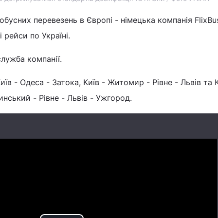
бусних перевезень в Європі - німецька компанія FlixBus
 рейси по Україні.
лужба компанії.
в - Одеса - Затока, Київ - Житомир - Рівне - Львів та К
ський - Рівне - Львів - Ужгород.