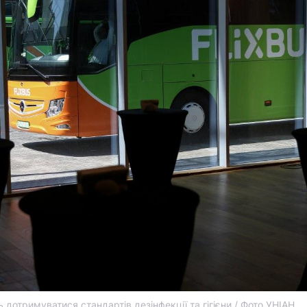
 дотримуватися стандартів дезінфекції та гігієни / Фото УНІАН