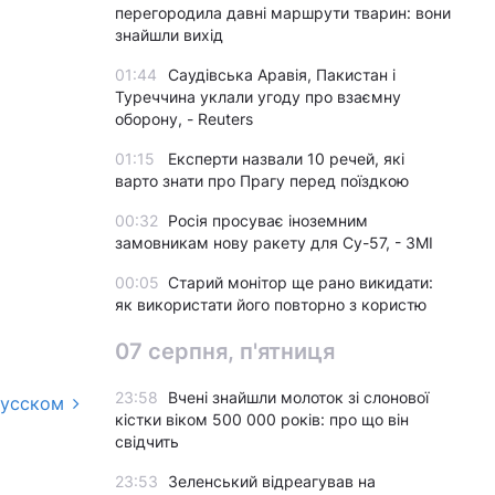
перегородила давні маршрути тварин: вони
знайшли вихід
01:44
Саудівська Аравія, Пакистан і
Туреччина уклали угоду про взаємну
оборону, - Reuters
01:15
Експерти назвали 10 речей, які
варто знати про Прагу перед поїздкою
00:32
Росія просуває іноземним
замовникам нову ракету для Су-57, - ЗМІ
00:05
Старий монітор ще рано викидати:
як використати його повторно з користю
07 серпня, п'ятниця
23:58
Вчені знайшли молоток зі слонової
русском
кістки віком 500 000 років: про що він
свідчить
23:53
Зеленський відреагував на