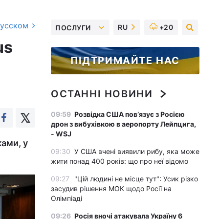
русском
RU
+20
ПОСЛУГИ
us
ПІДТРИМАЙТЕ НАС
ОСТАННІ НОВИНИ
09:59
Розвідка США пов’язує з Росією
дрон з вибухівкою в аеропорту Лейпцига,
- WSJ
ками, у
09:30
У США вчені виявили рибу, яка може
жити понад 400 років: що про неї відомо
09:27
"Цій людині не місце тут": Усик різко
засудив рішення МОК щодо Росії на
Олімпіаді
09:26
Росія вночі атакувала Україну 6