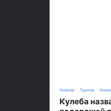
›
›
Новини
Туризм
Нови
Кулеба назв