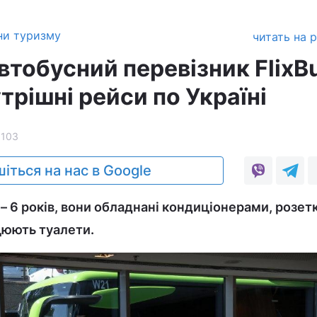
ни туризму
читать на 
втобусний перевізник FlixB
трішні рейси по Україні
1103
іться на нас в Google
 – 6 років, вони обладнані кондиціонерами, розет
ацюють туалети.