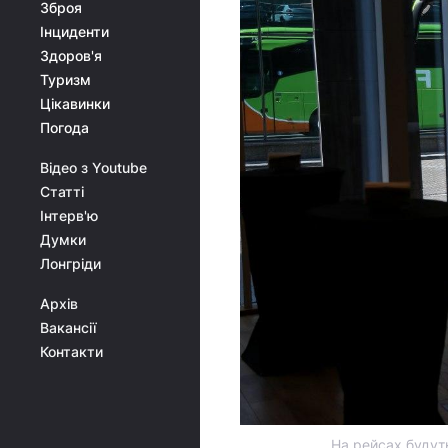
Зброя
Інциденти
Здоров'я
Туризм
Цікавинки
Погода
Відео з Youtube
Статті
Інтерв'ю
Думки
Лонгріди
Архів
Вакансії
Контакти
На рейсах будуть