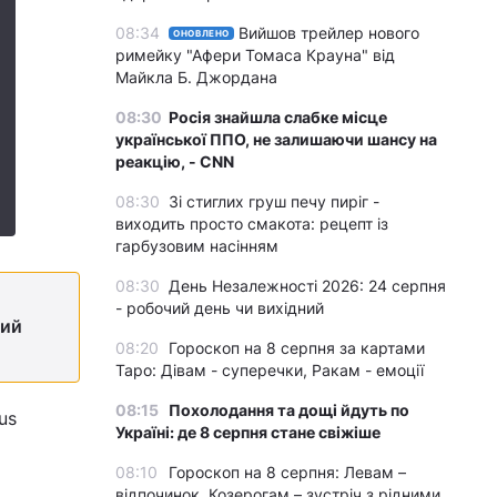
08:34
Вийшов трейлер нового
ОНОВЛЕНО
римейку "Афери Томаса Крауна" від
Майкла Б. Джордана
08:30
Росія знайшла слабке місце
української ППО, не залишаючи шансу на
реакцію, - CNN
08:30
Зі стиглих груш печу пиріг -
виходить просто смакота: рецепт із
гарбузовим насінням
08:30
День Незалежності 2026: 24 серпня
- робочий день чи вихідний
кий
08:20
Гороскоп на 8 серпня за картами
Таро: Дівам - суперечки, Ракам - емоції
08:15
Похолодання та дощі йдуть по
us
Україні: де 8 серпня стане свіжіше
08:10
Гороскоп на 8 серпня: Левам –
відпочинок, Козерогам – зустріч з рідними