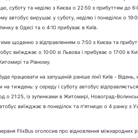
цю, суботу та неділю з Києва о 22:50 з прибуттям до 6:
ому автобус вирушає у суботу, неділю і понеділок о 19:0
пинку в Одесі та о 4:10 прибуває в Київ.
ватиме щоденно з відправленням о 7:50 з Києва та прибу
обус виїжджає о 10:00 зі Львова і прибуває о 17:00 в Киї
итомирі та Рівному.
де працювати на запущеній раніше лінії Київ - Відень, 
и на тиждень: у середу і суботу автобус відправляється
род о 21:25, із зупинками в Житомирі, Новоград-Волинсь
автобус виїжджає в понеділок та п'ятницю о 4 ранку з У
червня FlixBus оголосив про відновлення міжнародних р