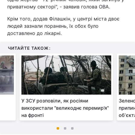
приватному секторі", - заявив голова ОВА.
Крім того, додав Філашкін, у центрі міста двоє
людей зазнали поранень, їх обох було
доставлено до лікарні.
ЧИТАЙТЕ ТАКОЖ:
У ЗСУ розповіли, як росіяни
Зеленс
використали "великоднє перемир’я"
припин
на фронті
обʼєкт