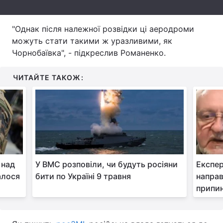
Тема оформлення
"Однак після належної розвідки ці аеродроми
можуть стати такими ж уразливими, як
Чорнобаївка", - підкреслив Романенко.
ЧИТАЙТЕ ТАКОЖ:
 над
У ВМС розповіли, чи будуть росіяни
Експер
алося
бити по Україні 9 травня
направ
припин