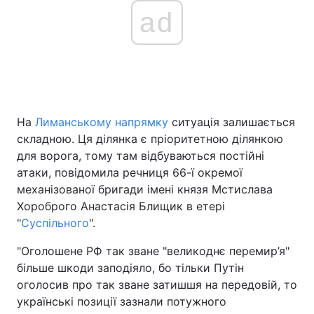
ad
На
Лиманському напрямку
ситуація залишається
складною. Ця ділянка є пріоритетною ділянкою
для ворога, тому там відбуваються постійні
атаки, повідомила речниця 66-ї окремої
механізованої бригади імені князя Мстислава
Хороброго Анастасія Блищик в етері
"
Суспільного
".
"Оголошене РФ так зване "великоднє перемир’я"
більше шкоди заподіяло, бо тільки Путін
оголосив про так зване затишшя на передовій, то
українські позиції зазнали потужного