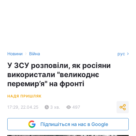
›
Новини
Війна
рус
У ЗСУ розповіли, як росіяни
використали "великоднє
перемир’я" на фронті
НАДЯ ПРИШЛЯК
17:29, 22.04.25
3 хв.
497
Підпишіться на нас в Google