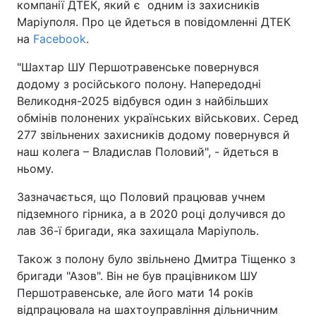
компанії ДТЕК, який є одним із захисників
Маріуполя. Про це йдеться в повідомленні ДТЕК
на
Facebook
.
"Шахтар ШУ Першотравенське повернувся
додому з російського полону. Напередодні
Великодня-2025 відбувся один з найбільших
обмінів полонених українських військових. Серед
277 звільнених захисників додому повернувся й
наш колега – Владислав Половий", - йдеться в
ньому.
Зазначається, що Половий працював учнем
підземного гірника, а в 2020 році долучився до
лав 36-ї бригади, яка захищала Маріуполь.
Також з полону було звільнено Дмитра Тіщенко з
бригади "Азов". Він не був працівником ШУ
Першотравенське, але його мати 14 років
відпрацювала на шахтоуправління дільничним