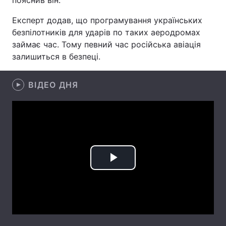
пояснив він.
Лонгріди
Експерт додав, що програмування українських
безпілотників для ударів по таких аеродромах
займає час. Тому певний час російська авіація
Відео з Youtube
Статті
залишиться в безпеці.
Інтерв'ю
Думки
ВІДЕО ДНЯ
Архів
Вакансії
Контакти
Послуги
Play
Video