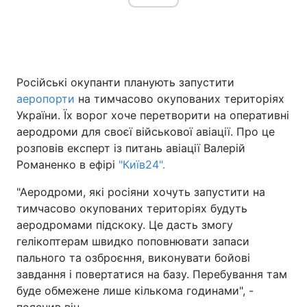
Головна
Війна
Російські окупанти планують запустити
Україна
Політика
аеропорти
на тимчасово окупованих територіях
України. Їх ворог хоче перетворити на оперативні
Економіка
Світ
аеродроми для своєї військової авіації. Про це
розповів експерт із питань авіації Валерій
Спорт
Наука
Романенко в ефірі
"Київ24".
Техно і зв'язок
Лайт
"Аеродроми, які росіяни хочуть запустити на
тимчасово окупованих територіях будуть
Зброя
Інциденти
аеродромами підскоку. Це дасть змогу
Здоров'я
Туризм
гелікоптерам швидко поповнювати запаси
пального та озброєння, виконувати бойові
Цікавинки
Погода
завдання і повертатися на базу. Перебування там
буде обмежене лише кількома годинами", -
Екологія
Регіони