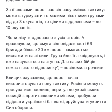
За її словами, ворог час від часу змінює тактику:
може штурмувати то малими піхотними групами
від до 3 окупантів, то цілими відділеннями – до
10 окупантів.
"Вони лізуть одночасно з усіх сторін. А
враховуючи, що смуга відповідальності 66
бригади більше 20 км, ворог намагається
виснажити наші сили. Група йде, її ліквідовують, і
вже насувається наступна. Для наших бійців
немає ніякого відпочинку", – повідомила речниця.
Блищик зауважила, що ворог почав
використовувати нову тактику. Росіяни можуть
просуватися поодинці впритул до українських
позицій з протитанковими мінами, пробуючи
підірвати українські бліндажі, зруйнувати укриття
Сил оборони.