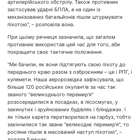
артилерійського обстрілу. Також противник
застосував ударні БПЛА, а на один із
механізованих батальйонів пішли штурмувати
піхотою", – розповіла вона.
При цьому речниця зазначила, що загалом
противник використав цей час для того, аби
покращити своє тактичне положення.
"Ми бачили, як вони підтягують свою піхоту до
переднього краю разом з озброєнням – це і РПГ, і
кулемети. Наша аеророзвідка зафіксувала, що
більше 120 російських окупантів за час так
званого "великоднього перемир’я"
розосередилися в посадках, в лісосмугах, у
закинутих і зруйнованих будівлях і бліндажах. І
як тільки карета перетворилася на гарбуз, тобто
закінчилися так зване "великоднє перемир’я", то
росіяни пішли в масований наступ піхотою", –
додала Блищик.