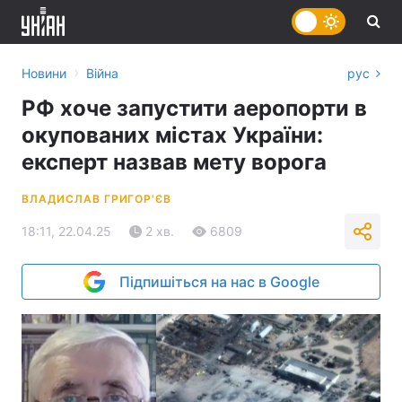
›
Новини
Війна
рус
РФ хоче запустити аеропорти в
окупованих містах України:
експерт назвав мету ворога
ВЛАДИСЛАВ ГРИГОР'ЄВ
18:11, 22.04.25
2 хв.
6809
Підпишіться на нас в Google