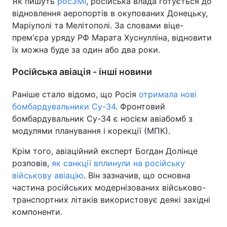
Як пишуть
росЗМІ
, російська влада готується до
відновлення аеропортів в окупованих Донецьку,
Маріуполі та Мелітополі. За словами віце-
прем'єра уряду РФ Марата Хуснулліна, відновити
їх можна буде за один або два роки.
Російська авіація - інші новини
Раніше стало відомо, що Росія
отримала нові
бомбардувальники Су-34
. Фронтовий
бомбардувальник Су-34 є носієм авіабомб з
модулями планування і корекції (МПК).
Крім того, авіаційний експерт Богдан Долінце
розповів,
як санкції вплинули на російську
військову авіацію
. Він зазначив, що основна
частина російських модернізованих військово-
транспортних літаків використовує деякі західні
компоненти.