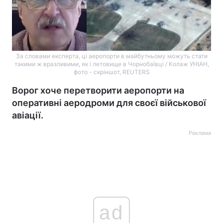
За словами експерта, ці аеропорти в майбутньому можуть стати
такими ж вразливими, як і летовище в Чорнобаївці / Колаж УНІАН,
фото - скріншот, REUTERS
Ворог хоче перетворити аеропорти на
оперативні аеродроми для своєї військової
авіації.
Реклама
ad