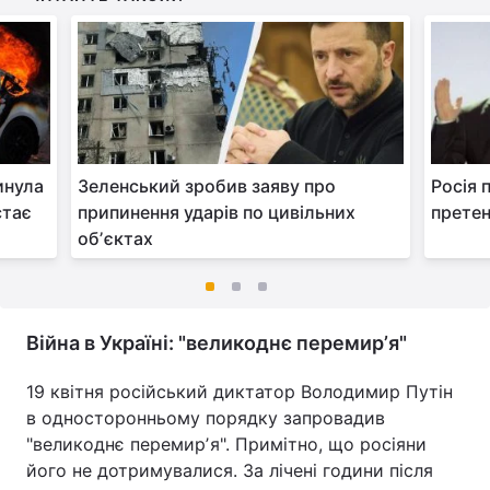
инула
Зеленський зробив заяву про
Росія 
стає
припинення ударів по цивільних
претен
обʼєктах
Війна в Україні: "великоднє перемирʼя"
19 квітня російський диктатор Володимир Путін
в односторонньому порядку запровадив
"великоднє перемирʼя". Примітно, що росіяни
його не дотримувалися. За лічені години після