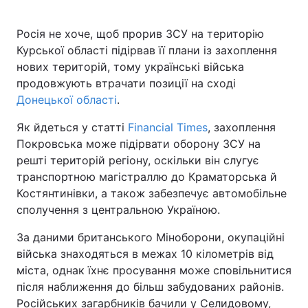
Росія не хоче, щоб прорив ЗСУ на територію
Курської області підірвав її плани із захоплення
Головна
Війна
нових територій, тому українські війська
продовжують втрачати позиції на сході
Україна
Політика
Донецької області
.
Економіка
Світ
Як йдеться у статті
Financial Times
, захоплення
Покровська може підірвати оборону ЗСУ на
Спорт
Наука
решті територій регіону, оскільки він слугує
транспортною магістраллю до Краматорська й
Техно і зв'язок
Лайт
Костянтинівки, а також забезпечує автомобільне
сполучення з центральною Україною.
Зброя
Інциденти
За даними британського Міноборони, окупаційні
Здоров'я
Туризм
війська знаходяться в межах 10 кілометрів від
міста, однак їхнє просування може сповільнитися
Цікавинки
Погода
після наближення до більш забудованих районів.
Екологія
Регіони
Російських загарбників бачили у Селидовому,