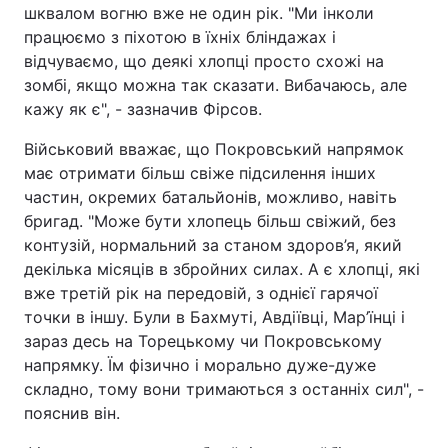
шквалом вогню вже не один рік. "Ми інколи
працюємо з піхотою в їхніх бліндажах і
відчуваємо, що деякі хлопці просто схожі на
зомбі, якщо можна так сказати. Вибачаюсь, але
кажу як є", - зазначив Фірсов.
Військовий вважає, що Покровський напрямок
має отримати більш свіже підсилення інших
частин, окремих батальйонів, можливо, навіть
бригад. "Може бути хлопець більш свіжий, без
контузій, нормальний за станом здоров’я, який
декілька місяців в збройних силах. А є хлопці, які
вже третій рік на передовій, з однієї гарячої
точки в іншу. Були в Бахмуті, Авдіївці, Мар’їнці і
зараз десь на Торецькому чи Покровському
напрямку. Їм фізично і морально дуже-дуже
складно, тому вони тримаються з останніх сил", -
пояснив він.