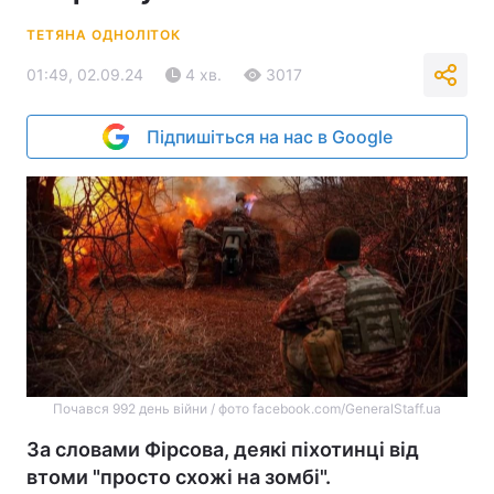
ТЕТЯНА ОДНОЛІТОК
01:49, 02.09.24
4 хв.
3017
Підпишіться на нас в Google
Почався 992 день війни / фото facebook.com/GeneralStaff.ua
За словами Фірсова, деякі піхотинці від
втоми "просто схожі на зомбі".