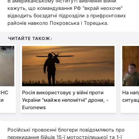
В американському Інституті вивчення війни
кажуть, що командування РФ "вкрай неохоче"
Тема оформлення
відводить боєздатні підрозділи з прифронтових
районів навколо Покровська і Торецька.
ЧИТАЙТЕ ТАКОЖ:
ДСНС
Росія використовує у війні проти
На нап
ки
України "майже непомітні" дрони, -
ситуац
Euronews
Російські провоєнні блогери повідомляють про
перекидання бійців 15-ї мотострілецької та 1-ї