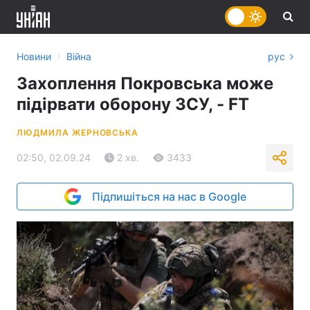
›
Новини
Війна
рус
Захоплення Покровська може
підірвати оборону ЗСУ, - FT
ЛЮДМИЛА ЖЕРНОВСЬКА
02:50, 02.09.24
2 хв.
3433
Підпишіться на нас в Google