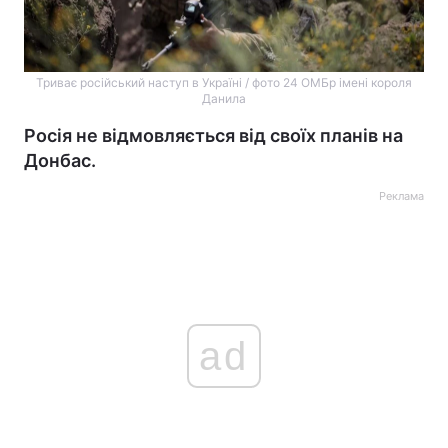
Триває російський наступ в Україні / фото 24 ОМБр імені короля
Данила
Росія не відмовляється від своїх планів на
Донбас.
Реклама
ad