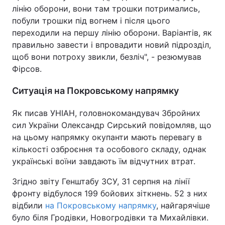
лінію оборони, вони там трошки потримались,
побули трошки під вогнем і після цього
переходили на першу лінію оборони. Варіантів, як
правильно завести і впровадити новий підрозділ,
щоб вони потроху звикли, безліч", - резюмував
Фірсов.
Ситуація на Покровському напрямку
Як писав УНІАН, головнокомандувач Збройних
сил України Олександр Сирський повідомляв, що
на цьому напрямку окупанти мають перевагу в
кількості озброєння та особового складу, однак
українські воїни завдають їм відчутних втрат.
Згідно звіту Генштабу ЗСУ, 31 серпня на лінії
фронту відбулося 199 бойових зіткнень. 52 з них
відбили
на Покровському напрямку
, найгарячіше
було біля Гродівки, Новогродівки та Михайлівки.