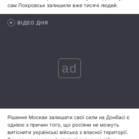
сам Покровськ залишили вже тисячі людей.
Лонгріди
ВІДЕО ДНЯ
Відео з Youtube
Статті
Інтерв'ю
Думки
Архів
Вакансії
ad
Контакти
Послуги
Рішення Москви залишати свої сили на Донбасі є
однією з причин того, що росіяни не можуть
витіснити українські війська з власної території.