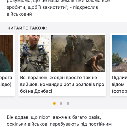
розуміємо, що це наша земля і ми маємо все
зробити, щоб її захистити", - підкреслив
військовий
ЧИТАЙТЕ ТАКОЖ:
орога
Всі поранені, жоден просто так не
Підлий
відео)
вийшов: командир роти розповів про
відомі
бої на Донбасі
(фото
Він додав, що піхоті важче в багато разів,
оскільки військові перебувають під постійним