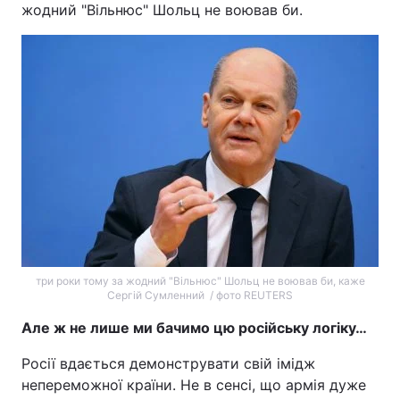
жодний "Вільнюс" Шольц не воював би.
три роки тому за жодний "Вільнюс" Шольц не воював би, каже
Сергій Сумленний / фото REUTERS
Але ж не лише ми бачимо цю російську логіку…
Росії вдається демонструвати свій імідж
непереможної країни. Не в сенсі, що армія дуже