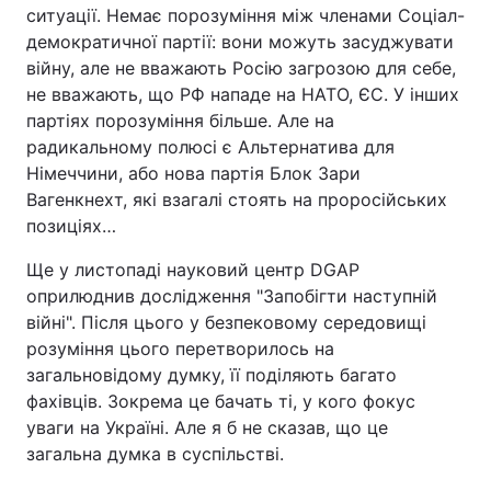
ситуації. Немає порозуміння між членами Соціал-
Тема оформлення
демократичної партії: вони можуть засуджувати
війну, але не вважають Росію загрозою для себе,
не вважають, що РФ нападе на НАТО, ЄС. У інших
партіях порозуміння більше. Але на
радикальному полюсі є Альтернатива для
Німеччини, або нова партія Блок Зари
Вагенкнехт, які взагалі стоять на проросійських
позиціях…
Ще у листопаді науковий центр DGAP
оприлюднив дослідження "Запобігти наступній
війні". Після цього у безпековому середовищі
розуміння цього перетворилось на
загальновідому думку, її поділяють багато
фахівців. Зокрема це бачать ті, у кого фокус
уваги на Україні. Але я б не сказав, що це
загальна думка в суспільстві.