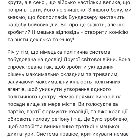
крута, а в сенсі, що військо настільки велике, що,
попри втрати, його не знищено. З іншого боку, ми
знаємо, що боєприпасів Бундесверу вистачить
на добу бойових дій. Всі про це знають, але що
зробити? Німецька відповідь - створити комісію
та зняти декілька ток-шоу!
Річ у тім, що німецька політична система
побудована на досвіді Другої світової війни. Вона
спроєктована так, щоб зробити укладання
рішень максимально складним та тривалим,
залучаючи максимальну кількість політичних
агентів, щоб уникнути утворення єдиного
політичного центру. Немає прямих виборів на
посади вище за мера міста. Ви голосуєте за
партію, партії формують коаліції, та вже коаліції
обирають голову регіону і т.д. Це було зроблено,
щоб запобігти виникненню третьої німецької
диктатури. Система працює, критикувати немає