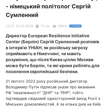
- німецький політолог Сергій
Сумленний
12:51, 21.02.2024
12 хв.
8945
ІНТЕРВ'Ю
Директор European Resilience Initiative
Center (Берлін) Сергій Сумленний розповів
в інтерв’ю УНІАН, як російську загрозу
сприймають в Німеччині, чи мають
розуміння, що після Києва ціллю Москви
може бути Берлін, та які кроки роблять для
посилення європейської безпеки.
21 лютого 2022 року російський диктатор
Володимир Путін підписав укази про визнання
РФ "незалежності" "ДНР" та "ЛНР", тобто
підтвердив свідомий односторонній вихід Росії з
Мінських домовленостей. А за кілька днів на Київ