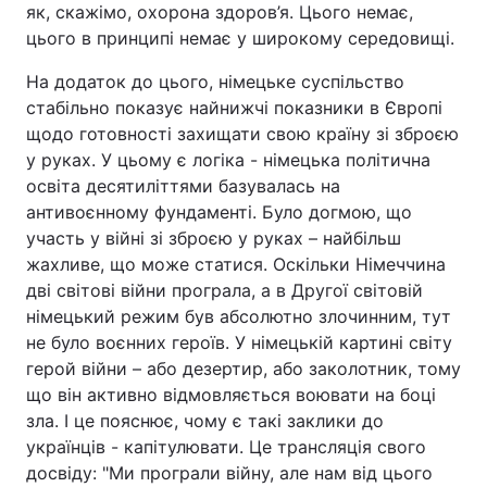
як, скажімо, охорона здоров’я. Цього немає,
цього в принципі немає у широкому середовищі.
На додаток до цього, німецьке суспільство
стабільно показує найнижчі показники в Європі
щодо готовності захищати свою країну зі зброєю
у руках. У цьому є логіка - німецька політична
освіта десятиліттями базувалась на
антивоєнному фундаменті. Було догмою, що
участь у війні зі зброєю у руках – найбільш
жахливе, що може статися. Оскільки Німеччина
дві світові війни програла, а в Другої світовій
німецький режим був абсолютно злочинним, тут
не було воєнних героїв. У німецькій картині світу
герой війни – або дезертир, або заколотник, тому
що він активно відмовляється воювати на боці
зла. І це пояснює, чому є такі заклики до
українців - капітулювати. Це трансляція свого
досвіду: "Ми програли війну, але нам від цього