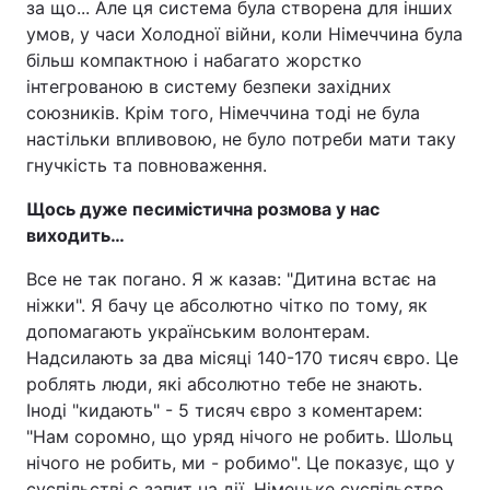
за що... Але ця система була створена для інших
умов, у часи Холодної війни, коли Німеччина була
більш компактною і набагато жорстко
інтегрованою в систему безпеки західних
союзників. Крім того, Німеччина тоді не була
настільки впливовою, не було потреби мати таку
гнучкість та повноваження.
Щось дуже песимістична розмова у нас
виходить…
Все не так погано. Я ж казав: "Дитина встає на
ніжки". Я бачу це абсолютно чітко по тому, як
допомагають українським волонтерам.
Надсилають за два місяці 140-170 тисяч євро. Це
роблять люди, які абсолютно тебе не знають.
Іноді "кидають" - 5 тисяч євро з коментарем:
"Нам соромно, що уряд нічого не робить. Шольц
нічого не робить, ми - робимо". Це показує, що у
суспільстві є запит на дії. Німецьке суспільство