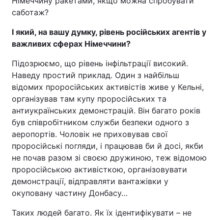
Німеччину ракетами, якщо можна спробувати
саботаж?
І який, на вашу думку, рівень російських агентів у
важливих сферах Німеччини?
Підозрюємо, що рівень інфільтрації високий.
Наведу простий приклад. Один з найбільш
відомих проросійських активістів живе у Кельні,
організував там купу проросійських та
антиукраїнських демонстрацій. Він багато років
був співробітником служби безпеки одного з
аеропортів. Чоловік не приховував свої
проросійські погляди, і працював би й досі, якби
не почав разом зі своєю дружиною, теж відомою
проросійською активісткою, організовувати
демонстрації, відправляти вантажівки у
окуповану частину Донбасу…
Таких людей багато. Як їх ідентифікувати – не