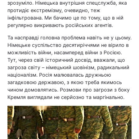
зрозуміло. Німецька внутрішня спецслужба, яка
протидіє екстремізму, очевидно, теж
інфільтрована. Ми бачимо це по тому, що в ній
регулярно викривають російських агентів.
Та насправді головна проблема навіть не у цьому.
Німецьке суспільство десятиріччями не вірило в
можливість війни, насамперед війни з Росією.
Тут, через свій історичний досвід, вважали, що
загроза світу – німецький шовінізм, радикальний
націоналізм. Росія малювалась дружньою
загадковою державою, з якою треба якимось
чином домовлятись. Розмови про загрози з боку
Кремля виглядали не серйозно та маргінально.