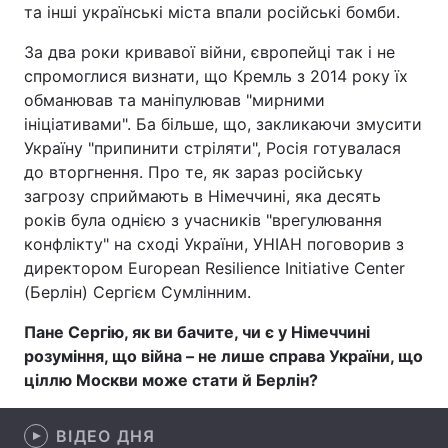
та інші українські міста впали російські бомби.
За два роки кривавої війни, європейці так і не
спромоглися визнати, що Кремль з 2014 року їх
Головна
Війна
обманював та маніпулював "мирними
ініціативами". Ба більше, що, закликаючи змусити
Україна
Політика
Україну "припинити стріляти", Росія готувалася
до вторгнення. Про те, як зараз російську
Економіка
Світ
загрозу сприймають в Німеччині, яка десять
Спорт
Наука
років була однією з учасників "врегулювання
конфлікту" на сході України, УНІАН поговорив з
Техно і зв'язок
Лайт
директором European Resilience Initiative Center
(Берлін) Сергієм Сумлінним.
Зброя
Інциденти
Пане Сергію, як ви бачите, чи є у Німеччині
Здоров'я
Туризм
розуміння, що війна – не лише справа України, що
ціллю Москви може стати й Берлін?
Цікавинки
Погода
ВІДЕО ДНЯ
Екологія
Регіони