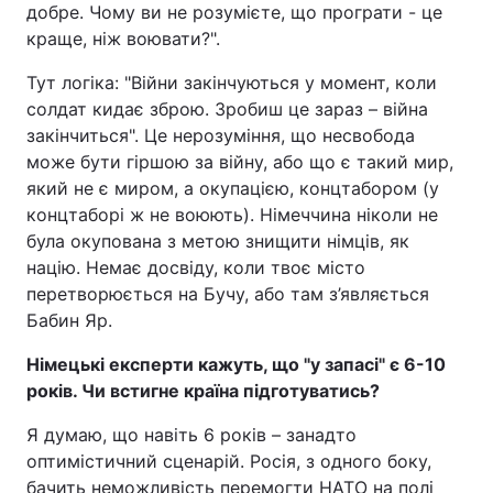
добре. Чому ви не розумієте, що програти - це
краще, ніж воювати?".
Тут логіка: "Війни закінчуються у момент, коли
солдат кидає зброю. Зробиш це зараз – війна
закінчиться". Це нерозуміння, що несвобода
може бути гіршою за війну, або що є такий мир,
який не є миром, а окупацією, концтабором (у
концтаборі ж не воюють). Німеччина ніколи не
була окупована з метою знищити німців, як
націю. Немає досвіду, коли твоє місто
перетворюється на Бучу, або там з’являється
Бабин Яр.
Німецькі експерти кажуть, що "у запасі" є 6-10
років. Чи встигне країна підготуватись?
Я думаю, що навіть 6 років – занадто
оптимістичний сценарій. Росія, з одного боку,
бачить неможливість перемогти НАТО на полі