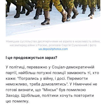
Німецьке суспільство десятиріччями не вірило в можливість війни,
насамперед війни з Росією, розповів Сергій Сумленний / фото
ua.depositphotos.com
І це продовжується зараз?
У політиці, переважно у Соціал-демократичній
партії, найбільш потужні позиції замаюють ті, хто
каже: "Погрались у війну, і досі. Перемогти
неможливо, треба домовлятись". У Німеччині не
готові визнати, що "Мінськ" був помилкою
Заходу. Щобільше, політики хочуть повторити
цю помилку.