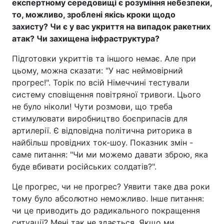
експертному середовищі є розуміння небезпеки,
то, можливо, зроблені якісь кроки щодо
захисту? Чи є у вас укриття на випадок ракетних
атак? Чи захищена інфраструктура?
Підготовки укриттів та іншого немає. Але при
цьому, можна сказати: "У нас неймовірний
прогрес!". Торік по всій Німеччині тестували
систему сповіщення повітряної тривоги. Цього
не було ніколи! Чути розмови, що треба
стимулювати виробництво боєприпасів для
артилерії. Є відповідна політична риторика в
найбільш провідних ток-шоу. Показник змін -
саме питання: "Чи ми можемо давати зброю, яка
буде вбивати російських солдатів?".
Це прогрес, чи не прогрес? Уявити таке два роки
тому було абсолютно неможливо. Інше питання:
чи це приводить до радикального покращення
ситуації? Мені так не здається. Якщо ми