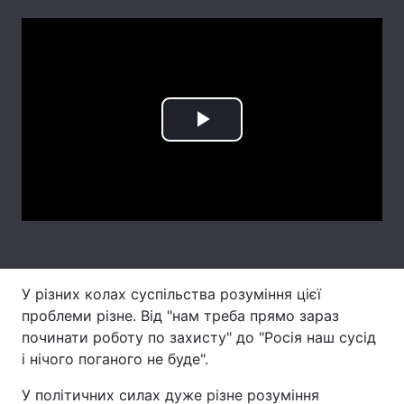
Лонгріди
Відео з Youtube
Статті
Інтерв'ю
Думки
Play
Архів
Вакансії
Video
Контакти
Послуги
У різних колах суспільства розуміння цієї
проблеми різне. Від "нам треба прямо зараз
починати роботу по захисту" до "Росія наш сусід
і нічого поганого не буде".
У політичних силах дуже різне розуміння