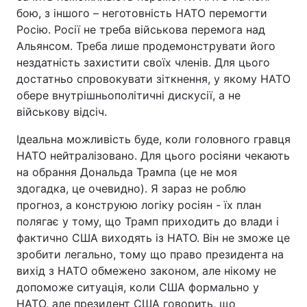
бою, з іншого – неготовність НАТО перемогти
Росію. Росії не треба військова перемога над
Альянсом. Треба лише продемонструвати його
нездатність захистити своїх членів. Для цього
достатньо спровокувати зіткнення, у якому НАТО
обере внутрішньополітичні дискусії, а не
військову відсіч.
Ідеальна можливість буде, коли головного гравця
НАТО нейтралізовано. Для цього росіяни чекають
на обрання Дональда Трампа (це не моя
здогадка, це очевидно). Я зараз не роблю
прогноз, а конструюю логіку росіян - їх план
полягає у тому, що Трамп приходить до влади і
фактично США виходять із НАТО. Він не зможе це
зробити легально, тому що право президента на
вихід з НАТО обмежено законом, але нікому не
допоможе ситуація, коли США формально у
НАТО, але президент США говорить, що