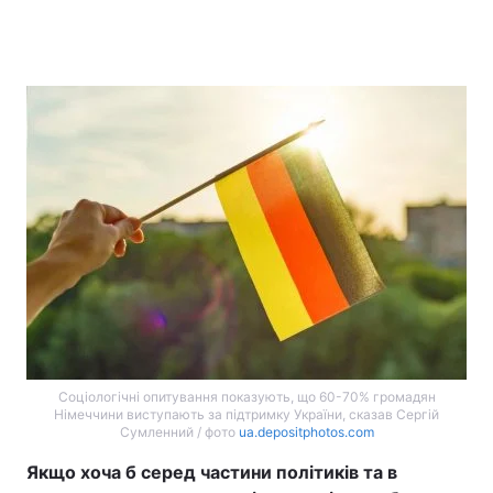
Соціологічні опитування показують, що 60-70% громадян
Німеччини виступають за підтримку України, сказав Сергій
Сумленний / фото
ua.depositphotos.com
Якщо хоча б серед частини політиків та в