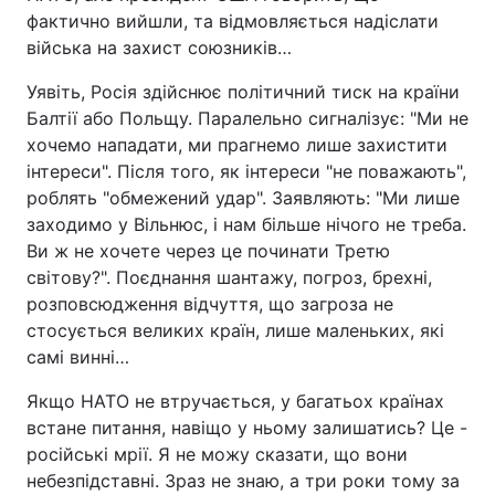
фактично вийшли, та відмовляється надіслати
війська на захист союзників…
Уявіть, Росія здійснює політичний тиск на країни
Балтії або Польщу. Паралельно сигналізує: "Ми не
хочемо нападати, ми прагнемо лише захистити
інтереси". Після того, як інтереси "не поважають",
роблять "обмежений удар". Заявляють: "Ми лише
заходимо у Вільнюс, і нам більше нічого не треба.
Ви ж не хочете через це починати Третю
світову?". Поєднання шантажу, погроз, брехні,
розповсюдження відчуття, що загроза не
стосується великих країн, лише маленьких, які
самі винні…
Якщо НАТО не втручається, у багатьох країнах
встане питання, навіщо у ньому залишатись? Це -
російські мрії. Я не можу сказати, що вони
небезпідставні. Зраз не знаю, а три роки тому за