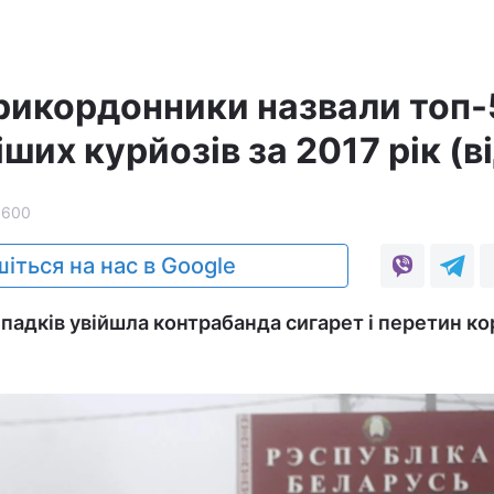
прикордонники назвали топ-
ших курйозів за 2017 рік (в
1600
іться на нас в Google
ипадків увійшла контрабанда сигарет і перетин к