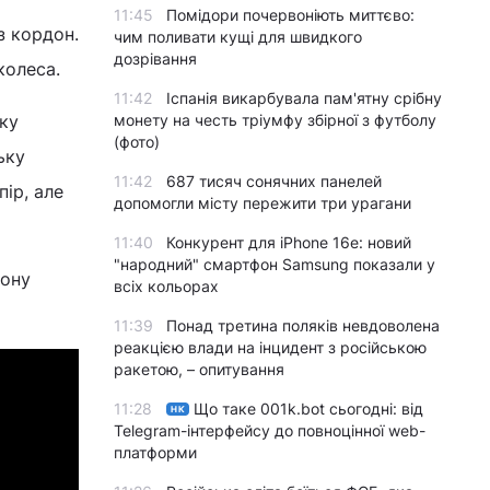
11:45
Помідори почервоніють миттєво:
з кордон.
чим поливати кущі для швидкого
дозрівання
колеса.
11:42
Іспанія викарбувала пам'ятну срібну
монету на честь тріумфу збірної з футболу
ку
(фото)
ьку
11:42
687 тисяч сонячних панелей
пір, але
допомогли місту пережити три урагани
11:40
Конкурент для iPhone 16e: новий
"народний" смартфон Samsung показали у
дону
всіх кольорах
11:39
Понад третина поляків невдоволена
реакцією влади на інцидент з російською
ракетою, – опитування
11:28
Що таке 001k.bot сьогодні: від
НК
Telegram-інтерфейсу до повноцінної web-
платформи