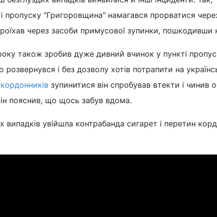
ті пропуску "Григоровщина" намагався прорватися чере
проїхав через засоби примусової зупинки, пошкодивши 
 року також зробив дуже дивний вчинок у пункті пропус
о розвернувся і без дозволу хотів потрапити на українс
икордонників
зупинитися він спробував втекти і чинив о
він пояснив, що щось забув вдома.
х випадків увійшла контрабанда сигарет і перетин кор