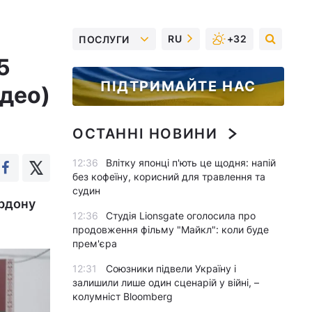
RU
+32
ПОСЛУГИ
5
ПІДТРИМАЙТЕ НАС
ідео)
ОСТАННІ НОВИНИ
12:36
Влітку японці п'ють це щодня: напій
без кофеїну, корисний для травлення та
судин
ордону
12:36
Студія Lionsgate оголосила про
продовження фільму "Майкл": коли буде
прем'єра
12:31
Союзники підвели Україну і
залишили лише один сценарій у війні, –
колумніст Bloomberg