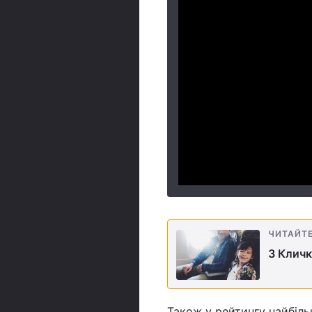
ЧИТАЙТ
З Кличк
Також у рейтингу найбільш