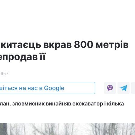
 китаєць вкрав 800 метрів
епродав її
1657
іться на нас в Google
лан, зловмисник винайняв екскаватор і кілька