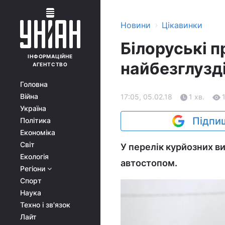
›
Новини
Цікавинки
Білоруські 
ІНФОРМАЦІЙНЕ
найбезглузді
АГЕНТСТВО
Головна
Війна
17:05, 05.02.18
1 хв.
Україна
Підпиш
Політика
Економіка
Світ
У перелік курйозних в
Екологія
автостопом.
Регіони
Спорт
Наука
Техно і зв'язок
Лайт