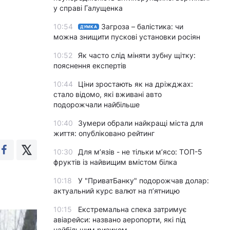
у справі Галущенка
10:54
Загроза – балістика: чи
ДУМКА
можна знищити пускові установки росіян
10:52
Як часто слід міняти зубну щітку:
пояснення експертів
10:44
Ціни зростають як на дріжджах:
стало відомо, які вживані авто
подорожчали найбільше
10:40
Зумери обрали найкращі міста для
життя: опубліковано рейтинг
10:30
Для м’язів - не тільки м’ясо: ТОП-5
фруктів із найвищим вмістом білка
10:18
У "ПриватБанку" подорожчав долар:
актуальний курс валют на п’ятницю
10:15
Екстремальна спека затримує
авіарейси: названо аеропорти, які під
найбільшим ризиком