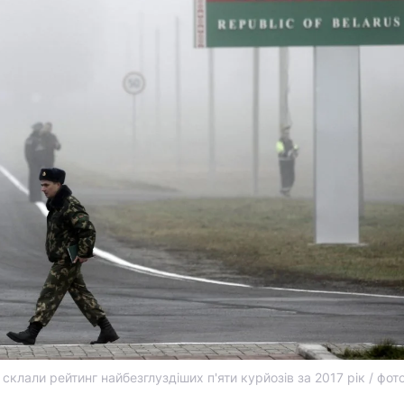
склали рейтинг найбезглуздіших п'яти курйозів за 2017 рік / фот