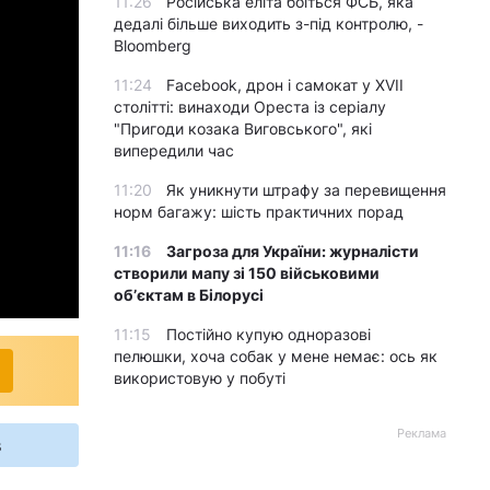
11:26
Російська еліта боїться ФСБ, яка
дедалі більше виходить з-під контролю, -
Bloomberg
11:24
Facebook, дрон і самокат у XVII
столітті: винаходи Ореста із серіалу
"Пригоди козака Виговського", які
випередили час
11:20
Як уникнути штрафу за перевищення
норм багажу: шість практичних порад
11:16
Загроза для України: журналісти
створили мапу зі 150 військовими
обʼєктам в Білорусі
11:15
Постійно купую одноразові
пелюшки, хоча собак у мене немає: ось як
використовую у побуті
Реклама
s