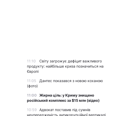
11:10
Світу загрожує дефіцит важливого
продукту: найбільше криза позначиться на
Європі
11:05
Дантес показався з новою коханою
(фото)
11:00
Жирна ціль: у Криму знищено
російський комплекс за $15 млн (відео)
10:59
Адвокат поставив під сумнів
неупередженість антикорупційної вертикалі