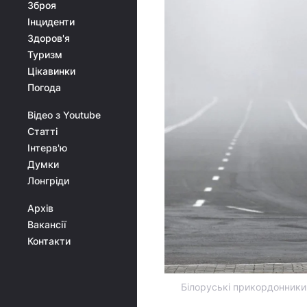
Зброя
Інциденти
Здоров'я
Туризм
Цікавинки
Погода
Відео з Youtube
Статті
Інтерв'ю
Думки
Лонгріди
Архів
Вакансії
Контакти
Білоруські прикордонники 