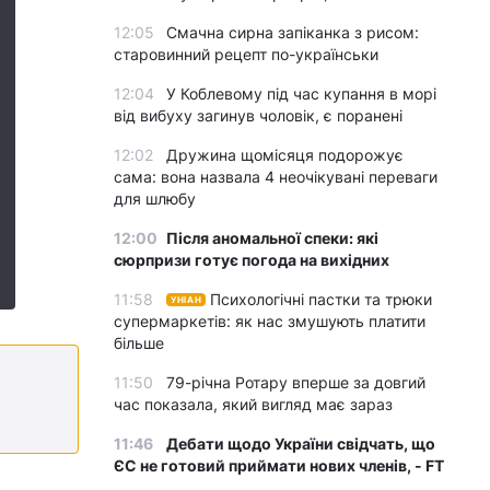
12:05
Смачна сирна запіканка з рисом:
старовинний рецепт по-українськи
12:04
У Коблевому під час купання в морі
від вибуху загинув чоловік, є поранені
12:02
Дружина щомісяця подорожує
сама: вона назвала 4 неочікувані переваги
для шлюбу
12:00
Після аномальної спеки: які
сюрпризи готує погода на вихідних
11:58
Психологічні пастки та трюки
УНІАН
супермаркетів: як нас змушують платити
більше
11:50
79-річна Ротару вперше за довгий
час показала, який вигляд має зараз
11:46
Дебати щодо України свідчать, що
ЄС не готовий приймати нових членів, - FT