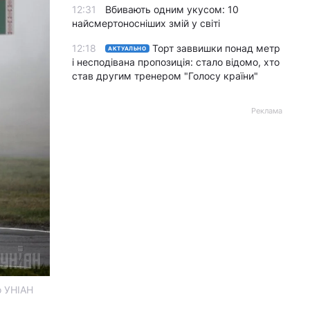
12:31
Вбивають одним укусом: 10
найсмертоносніших змій у світі
12:18
Торт заввишки понад метр
АКТУАЛЬНО
і несподівана пропозиція: стало відомо, хто
став другим тренером "Голосу країни"
Реклама
о УНІАН