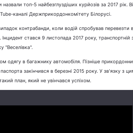
 назвали топ-5 найбезглуздіших курйозів за 2017 рік. В
uTube-каналі Держприкордонкомітету Білорусі.
ипадок контрабанди, коли водій спробував перевезти 
 Інцидент стався 9 листопада 2017 року, транспортній 
у "Веселівка".
ом одягу в багажнику автомобіля. Пізніше прикордонн
ї паспорта закінчився в березні 2015 року. У зв'язку з ци
такий план, який не увінчався успіхом.