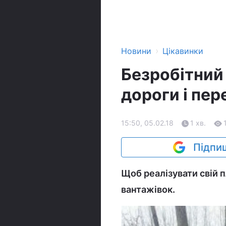
›
Новини
Цікавинки
Безробітний
дороги і пер
15:50, 05.02.18
1 хв.
Підпиш
Щоб реалізувати свій п
вантажівок.