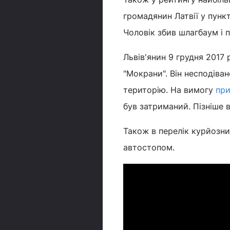
громадянин Латвії у пунк
Чоловік збив шлагбаум і 
Львів'янин 9 грудня 2017
"Мокрани". Він несподіван
територію. На вимогу
пр
був затриманий. Пізніше 
Також в перелік курйозни
автостопом.