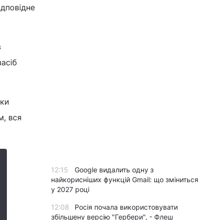
ідповідне
в
засіб
ики
м, вся
12:15
Google видалить одну з
найкорисніших функцій Gmail: що зміниться
у 2027 році
12:08
Росія почала використовувати
збільшену версію "Гербери", - Флеш