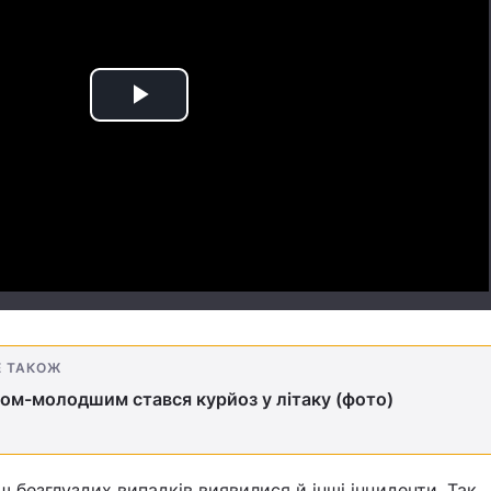
Play
Video
Е ТАКОЖ
ом-молодшим стався курйоз у літаку (фото)
 безглуздих випадків виявилися й інші інциденти. Так,