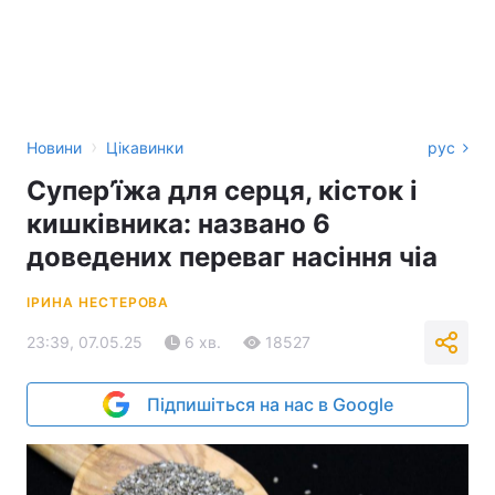
›
Новини
Цікавинки
рус
Супер’їжа для серця, кісток і
кишківника: названо 6
доведених переваг насіння чіа
ІРИНА НЕСТЕРОВА
23:39, 07.05.25
6 хв.
18527
Підпишіться на нас в Google