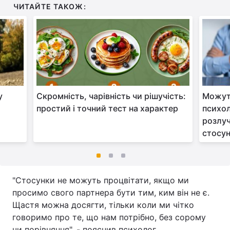
ЧИТАЙТЕ ТАКОЖ:
у
Скромність, чарівність чи рішучість:
Можуть
простий і точний тест на характер
психол
розлуч
стосу
"Стосунки не можуть процвітати, якщо ми
просимо свого партнера бути тим, ким він не є.
Щастя можна досягти, тільки коли ми чітко
говоримо про те, що нам потрібно, без сорому
чи порівняння", - пояснив психолог.