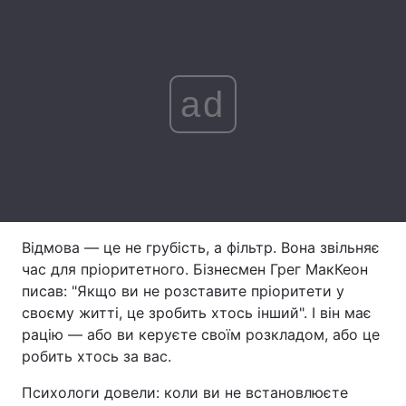
Лонгріди
Відео з Youtube
Статті
ad
Інтерв'ю
Думки
Архів
Вакансії
Контакти
Послуги
Відмова — це не грубість, а фільтр. Вона звільняє
час для пріоритетного. Бізнесмен Грег МакКеон
писав: "Якщо ви не розставите пріоритети у
своєму житті, це зробить хтось інший". І він має
рацію — або ви керуєте своїм розкладом, або це
робить хтось за вас.
Психологи довели: коли ви не встановлюєте