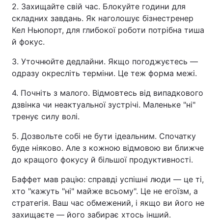
2. Захищайте свій час. Блокуйте години для
складних завдань. Як наголошує бізнестренер
Кел Ньюпорт, для глибокої роботи потрібна тиша
й фокус.
3. Уточнюйте дедлайни. Якщо погоджуєтесь —
одразу окресліть терміни. Це теж форма межі.
4. Почніть з малого. Відмовтесь від випадкового
дзвінка чи неактуальної зустрічі. Маленьке "ні"
тренує силу волі.
5. Дозвольте собі не бути ідеальним. Спочатку
буде ніяково. Але з кожною відмовою ви ближче
до кращого фокусу й більшої продуктивності.
Баффет мав рацію: справді успішні люди — це ті,
хто "кажуть "ні" майже всьому". Це не егоїзм, а
стратегія. Ваш час обмежений, і якщо ви його не
захищаєте — його забирає хтось інший.