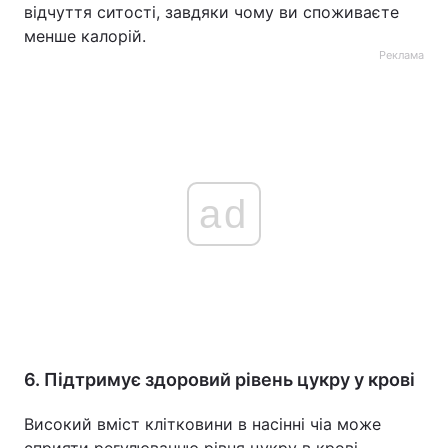
відчуття ситості, завдяки чому ви споживаєте
менше калорій.
Реклама
ad
6. Підтримує здоровий рівень цукру у крові
Високий вміст клітковини в насінні чіа може
сприяти регулюванню рівня цукру в крові.