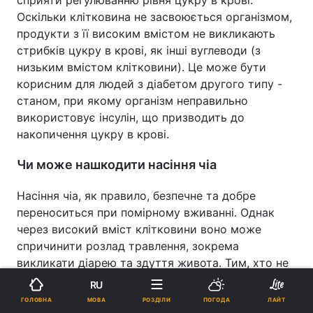
Оскільки клітковина не засвоюється організмом,
продукти з її високим вмістом не викликають
стрибків цукру в крові, як інші вуглеводи (з
низьким вмістом клітковини). Це може бути
корисним для людей з діабетом другого типу -
станом, при якому організм неправильно
використовує інсулін, що призводить до
накопичення цукру в крові.
Чи може нашкодити насіння чіа
Насіння чіа, як правило, безпечне та добре
переноситься при помірному вживанні. Однак
через високий вміст клітковини воно може
спричинити розлад травлення, зокрема
викликати діарею та здуття живота. Тим, хто не
звик їсти продукти з високим вмістом
RU
клітковини, дієтологи радять поступово
МОВА
ГОЛОВНА
РОЗДІЛИ
ПОГОДА
ЛАЙТ
збільшувати їх споживання та пити багато води.