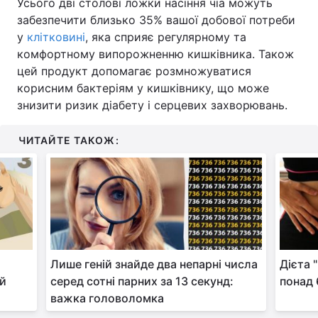
Усього дві столові ложки насіння чіа можуть
забезпечити близько 35% вашої добової потреби
у
клітковині
, яка сприяє регулярному та
комфортному випорожненню кишківника. Також
цей продукт допомагає розмножуватися
корисним бактеріям у кишківнику, що може
знизити ризик діабету і серцевих захворювань.
ЧИТАЙТЕ ТАКОЖ:
Лише геній знайде два непарні числа
Дієта 
ий
серед сотні парних за 13 секунд:
понад 
важка головоломка