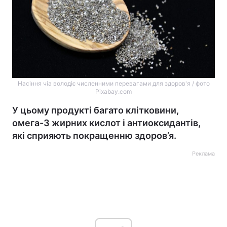
Насіння чіа володіє численними перевагами для здоров'я / фото
Pixabay.com
У цьому продукті багато клітковини,
омега-3 жирних кислот і антиоксидантів,
які сприяють покращенню здоров’я.
Реклама