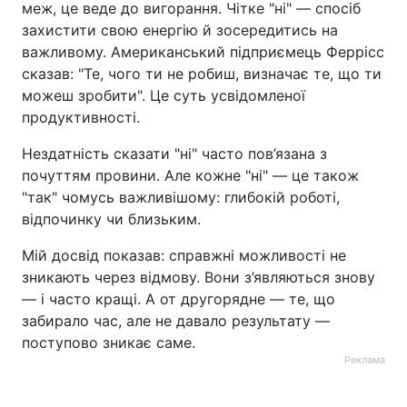
меж, це веде до вигорання. Чітке "ні" — спосіб
захистити свою енергію й зосередитись на
Тема оформлення
важливому. Американський підприємець Феррісс
сказав: "Те, чого ти не робиш, визначає те, що ти
можеш зробити". Це суть усвідомленої
продуктивності.
Нездатність сказати "ні" часто пов’язана з
почуттям провини. Але кожне "ні" — це також
"так" чомусь важливішому: глибокій роботі,
відпочинку чи близьким.
Мій досвід показав: справжні можливості не
зникають через відмову. Вони з’являються знову
— і часто кращі. А от другорядне — те, що
забирало час, але не давало результату —
поступово зникає саме.
Реклама