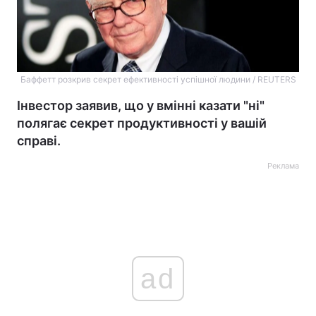
Баффетт розкрив секрет ефективності успішної людини / REUTERS
Інвестор заявив, що у вмінні казати "ні"
полягає секрет продуктивності у вашій
справі.
Реклама
ad