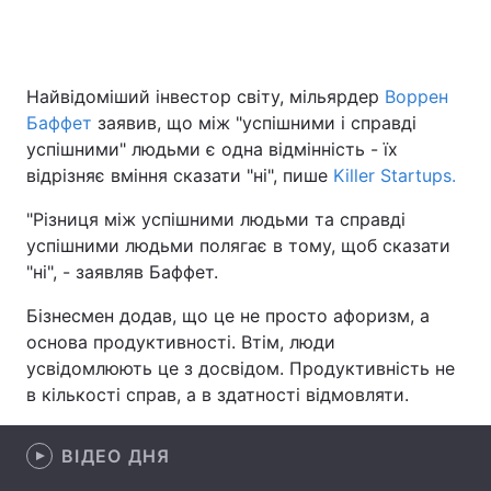
Головна
Війна
Найвідоміший інвестор світу, мільярдер
Воррен
Баффет
заявив, що між "успішними і справді
Україна
Політика
успішними" людьми є одна відмінність - їх
відрізняє вміння сказати "ні", пише
Killer Startups.
Економіка
Світ
"Різниця між успішними людьми та справді
Спорт
Наука
успішними людьми полягає в тому, щоб сказати
"ні", - заявляв Баффет.
Техно і зв'язок
Лайт
Бізнесмен додав, що це не просто афоризм, а
Зброя
Інциденти
основа продуктивності. Втім, люди
усвідомлюють це з досвідом. Продуктивність не
Здоров'я
Туризм
в кількості справ, а в здатності відмовляти.
Цікавинки
Погода
ВІДЕО ДНЯ
Екологія
Регіони