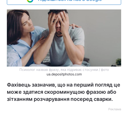
Психолог назвав фразу, яка підриває стосунки / фото
ua.depositphotos.com
Фахівець зазначив, що на перший погляд це
може здатися скороминущою фразою або
зітханням розчарування посеред сварки.
Реклама