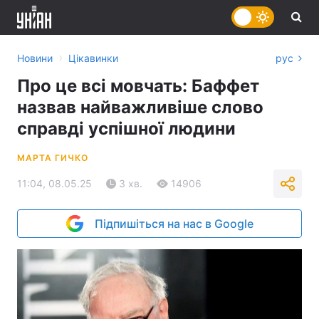
›
Новини
Цікавинки
рус
Про це всі мовчать: Баффет
назвав найважливіше слово
справді успішної людини
МАРТА ГИЧКО
11:04, 08.05.25
3 хв.
14906
Підпишіться на нас в Google