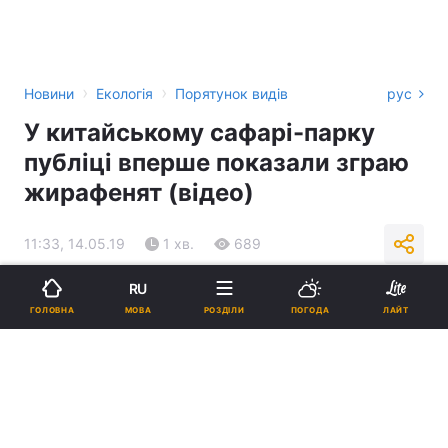
›
›
Новини
Екологія
Порятунок видів
рус
У китайському сафарі-парку
публіці вперше показали зграю
жирафенят (відео)
11:33, 14.05.19
1 хв.
689
RU
Підпишіться на нас в Google
МОВА
ГОЛОВНА
РОЗДІЛИ
ПОГОДА
ЛАЙТ