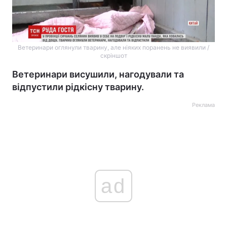
Ветеринари оглянули тварину, але ніяких поранень не виявили /
скріншот
Ветеринари висушили, нагодували та
відпустили рідкісну тварину.
Реклама
ad