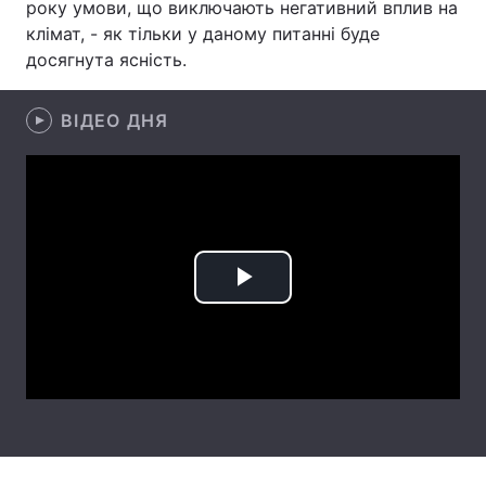
року умови, що виключають негативний вплив на
клімат, - як тільки у даному питанні буде
Лонгріди
досягнута ясність.
Відео з Youtube
Статті
ВІДЕО ДНЯ
Інтерв'ю
Думки
Архів
Вакансії
Контакти
Послуги
Play
Video