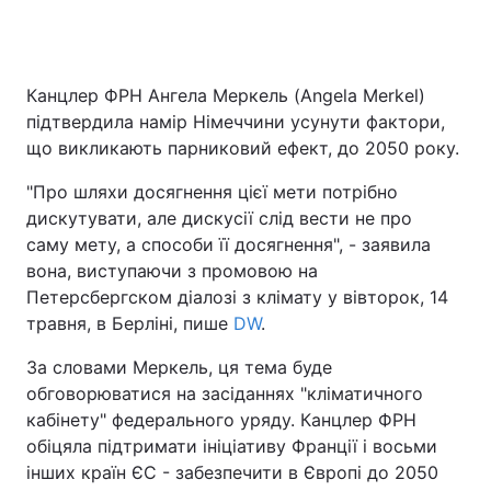
Канцлер ФРН Ангела Меркель (Angela Merkel)
Головна
Війна
підтвердила намір Німеччини усунути фактори,
Україна
Політика
що викликають парниковий ефект, до 2050 року.
"Про шляхи досягнення цієї мети потрібно
Економіка
Світ
дискутувати, але дискусії слід вести не про
Спорт
Наука
саму мету, а способи її досягнення", - заявила
вона, виступаючи з промовою на
Техно і зв'язок
Лайт
Петерсбергском діалозі з клімату у вівторок, 14
травня, в Берліні, пише
DW
.
Зброя
Інциденти
За словами Меркель, ця тема буде
Здоров'я
Туризм
обговорюватися на засіданнях "кліматичного
кабінету" федерального уряду. Канцлер ФРН
Цікавинки
Погода
обіцяла підтримати ініціативу Франції і восьми
інших країн ЄС - забезпечити в Європі до 2050
Екологія
Регіони