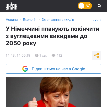
›
›
Новини
Екологія
Зменшення викидів
рус
У Німеччині планують покінчити
з вуглецевими викидами до
2050 року
14:48, 14.05.19
1 хв.
412
Підпишіться на нас в Google