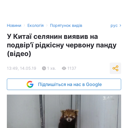
›
›
Новини
Екологія
Порятунок видів
рус
У Китаї селянин виявив на
подвір'ї рідкісну червону панду
(відео)
13:49, 14.05.19
1 хв.
1137
Підпишіться на нас в Google