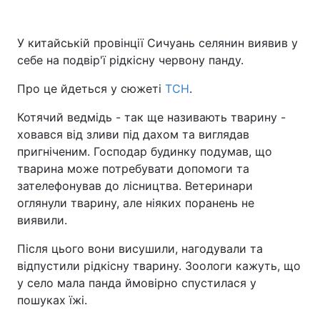
У китайській провінції Сичуань селянин виявив у
себе на подвір'ї рідкісну червону панду.
Про це йдеться у сюжеті
ТСН
.
Котячий ведмідь - так ще називають тварину -
ховався від зливи під дахом та виглядав
пригніченим. Господар будинку подумав, що
тварина може потребувати допомоги та
зателефонував до лісництва. Ветеринари
оглянули тварину, але ніяких поранень не
виявили.
Після цього вони висушили, нагодували та
відпустили рідкісну тварину. Зоологи кажуть, що
у село мала панда ймовірно спустилася у
пошуках їжі.