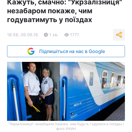
Кажуть, смачно: "Укрзалізниця"
незабаром покаже, чим
годуватимуть у поїздах
18:58, 06.06.18
1 хв.
1771
Підпишіться на нас в Google
"Укрзалізниця" незабаром покаже, чим будуть годувати в поїздах /
фото УНІАН