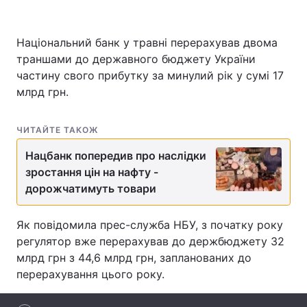
Національний банк у травні перерахував двома
траншами до державного бюджету України
Головна
Війна
частину свого прибутку за минулий рік у сумі 17
Україна
Політика
млрд грн.
Економіка
Світ
ЧИТАЙТЕ ТАКОЖ
Спорт
Наука
Нацбанк попередив про наслідки
зростання цін на нафту -
Техно і зв'язок
Лайт
дорожчатимуть товари
Зброя
Інциденти
Як повідомила прес-служба НБУ, з початку року
Здоров'я
Туризм
регулятор вже перерахував до держбюджету 32
млрд грн з 44,6 млрд грн, запланованих до
Цікавинки
Погода
перерахування цього року.
Екологія
Регіони