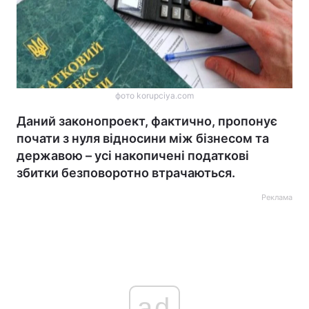
фото korupciya.com
Даний законопроект, фактично, пропонує
почати з нуля відносини між бізнесом та
державою – усі накопичені податкові
збитки безповоротно втрачаються.
Реклама
ad