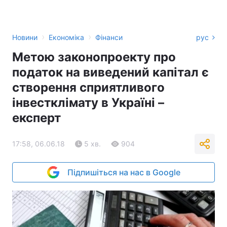
›
›
Новини
Економіка
Фінанси
рус
Метою законопроекту про
податок на виведений капітал є
створення сприятливого
інвестклімату в Україні –
експерт
17:58, 06.06.18
5 хв.
904
Підпишіться на нас в Google