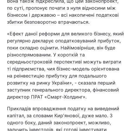
Вона також підкреслила, що цей законопроект,
по суті, пропонує почати з нуля відносини між
бізнесом і державою – всі накопичені податкові
збитки безповоротно втрачаються.
«Ефект даної реформи для великого бізнесу, який
регулярно декларує оподатковуваний прибуток,
поки складно оцінити. Найімовірніше, він буде
різноспрямованим. У короткій та
середньостроковій перспективі можуть виграти
ті підприємства, чия бізнес-модель орієнтована
на реінвестицію прибутку для подальшого
розвитку на ринку України», - сказала перший
заступник генерального директора, фінансовий
директор ПРАТ «Смарт-Холдинг».
Прикладів впровадження податку на виведений
капітал, за словами Кир'янової, дуже мало. З
одного боку, даний законопроект, можливо,
залучить інвесторів, які готові інвестувати