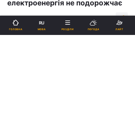
електроенергія не подорожчає
17:56, 06.06.18
1 хв.
760
RU
МОВА
ГОЛОВНА
РОЗДІЛИ
ПОГОДА
ЛАЙТ
Підпишіться на нас в Google
НКРЕКП не планує підвищувати вартість електроенергії / фото
УНІАН
Останнє підвищення цін було з 1 березня
2017 року, тоді вартість зросла на 26-30%.