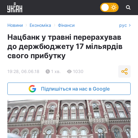
›
›
Новини
Економіка
Фінанси
рус
Нацбанк у травні перерахував
до держбюджету 17 мільярдів
свого прибутку
19:28, 06.06.18
1 хв.
1030
Підпишіться на нас в Google