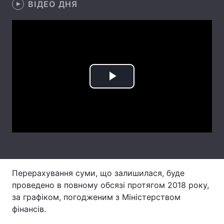
ВІДЕО ДНЯ
Лонгріди
Відео з Youtube
Статті
Інтерв'ю
Думки
Play
Архів
Вакансії
Video
Контакти
Послуги
Перерахування суми, що залишилася, буде
проведено в повному обсязі протягом 2018 року,
за графіком, погодженим з Міністерством
фінансів.