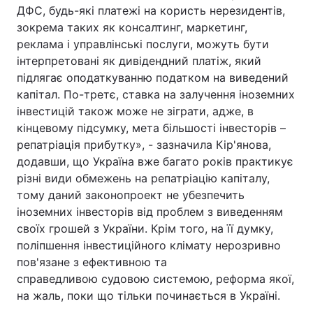
ДФС, будь-які платежі на користь нерезидентів,
зокрема таких як консалтинг, маркетинг,
реклама і управлінські послуги, можуть бути
інтерпретовані як дивідендний платіж, який
підлягає оподаткуванню податком на виведений
капітал. По-третє, ставка на залучення іноземних
інвестицій також може не зіграти, адже, в
кінцевому підсумку, мета більшості інвесторів –
репатріація прибутку», - зазначила Кір'янова,
додавши, що Україна вже багато років практикує
різні види обмежень на репатріацію капіталу,
тому даний законопроект не убезпечить
іноземних інвесторів від проблем з виведенням
своїх грошей з України. Крім того, на її думку,
поліпшення інвестиційного клімату нерозривно
пов'язане з ефективною та
справедливою судовою системою, реформа якої,
на жаль, поки що тільки починається в Україні.