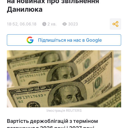
на новинах про звільнення
Данилюка
18:52, 06.06.18
2 хв.
3023
Підпишіться на нас в Google
Ілюстрація REUTERS
Вартість держоблігацій з терміном