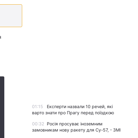
я
01:15
Експерти назвали 10 речей, які
варто знати про Прагу перед поїздкою
00:32
Росія просуває іноземним
замовникам нову ракету для Су-57, - ЗМІ