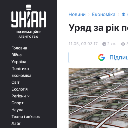
›
›
Новини
Економіка
Фі
Уряд за рік 
ІНФОРМАЦІЙНЕ
АГЕНТСТВО
11:05, 03.03.17
2 хв.
Головна
Війна
Підпиш
Україна
Політика
Економіка
Світ
Екологія
Регіони
Спорт
Наука
Техно і зв'язок
Лайт