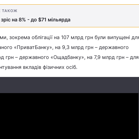
Е ТАКОЖ
зріс на 8% - до $71 мільярда
ми, зокрема облігації на 107 млрд грн були випущені дл
ваного «ПриватБанку», на 9,3 млрд грн – державного
рд грн – державного «Ощадбанку», на 7,9 млрд грн – для
тування вкладів фізичних осіб.