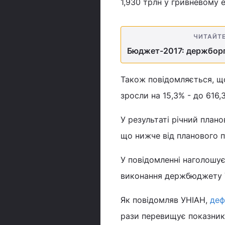
1,930 трлн у гривневому е
ЧИТАЙТ
Бюджет-2017: держборг 
Також повідомляється, щ
зросли на 15,3% - до 616,
У результаті річний план
що нижче від планового по
У повідомленні наголошує
виконання держбюджету Ук
Як повідомляв УНІАН,
деф
рази перевищує показник 