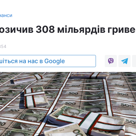
нанси
позичив 308 мільярдів грив
354
іться на нас в Google