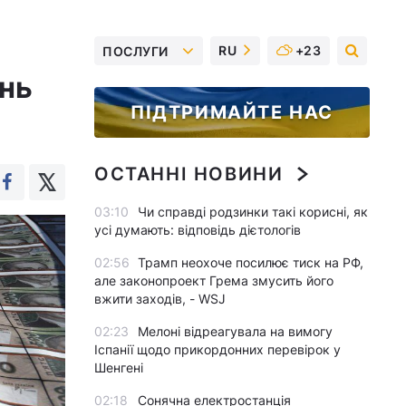
RU
+23
ПОСЛУГИ
ень
ПІДТРИМАЙТЕ НАС
ОСТАННІ НОВИНИ
03:10
Чи справді родзинки такі корисні, як
усі думають: відповідь дієтологів
02:56
Трамп неохоче посилює тиск на РФ,
але законопроект Грема змусить його
вжити заходів, - WSJ
02:23
Мелоні відреагувала на вимогу
Іспанії щодо прикордонних перевірок у
Шенгені
02:18
Сонячна електростанція