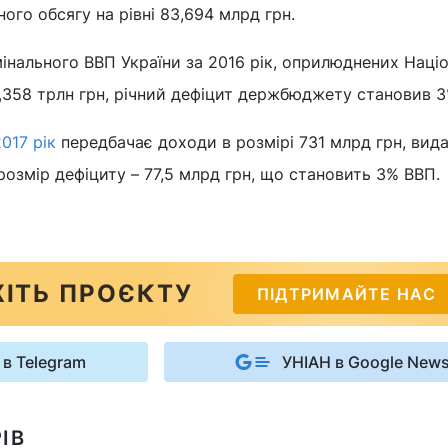
ого обсягу на рівні 83,694 млрд грн.
інального ВВП України за 2016 рік, оприлюднених Наці
 2,358 трлн грн, річний дефіцит держбюджету становив 
017 рік
передбачає доходи в розмірі 731 млрд грн, вида
розмір дефіциту – 77,5 млрд грн, що становить 3% ВВП.
ІТЬ ПРОЄКТУ
ПІДТРИМАЙТЕ НАС
 в Telegram
УНІАН в Google New
ІВ