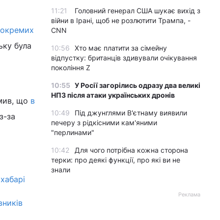
11:21
Головний генерал США шукає вихід з
війни в Ірані, щоб не розлютити Трампа, -
 окремих
CNN
ьку була
10:56
Хто має платити за сімейну
відпустку: британців здивували очікування
покоління Z
10:55
У Росії загорілись одразу два великі
НПЗ після атаки українських дронів
омив, що
в
10:49
Під джунглями В'єтнаму виявили
з-за
печеру з рідкісними кам'яними
"перлинами"
10:42
Для чого потрібна кожна сторона
терки: про деякі функції, про які ви не
знали
 хабарі
Реклама
вників