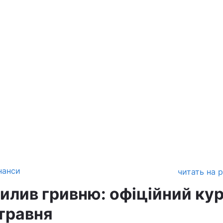
нанси
читать на 
илив гривню: офіційний ку
 травня