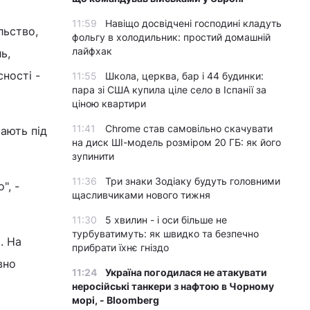
11:59
Навіщо досвідчені господині кладуть
льство,
фольгу в холодильник: простий домашній
лайфхак
ь,
сності -
11:55
Школа, церква, бар і 44 будинки:
пара зі США купила ціле село в Іспанії за
ціною квартири
11:41
Chrome став самовільно скачувати
мають під
на диск ШІ-модель розміром 20 ГБ: як його
зупинити
11:36
Три знаки Зодіаку будуть головними
", -
щасливчиками нового тижня
11:30
5 хвилин - і оси більше не
турбуватимуть: як швидко та безпечно
. На
прибрати їхнє гніздо
вно
11:24
Україна погодилася не атакувати
неросійські танкери з нафтою в Чорному
морі, - Bloomberg