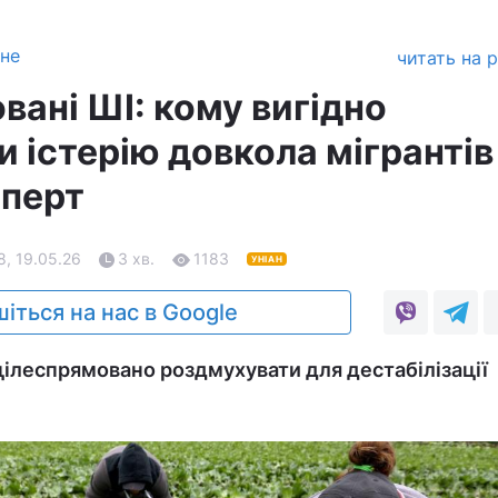
зне
читать на 
вані ШІ: кому вигідно
 істерію довкола мігрантів
сперт
8, 19.05.26
3 хв.
1183
УНІАН
іться на нас в Google
цілеспрямовано роздмухувати для дестабілізації