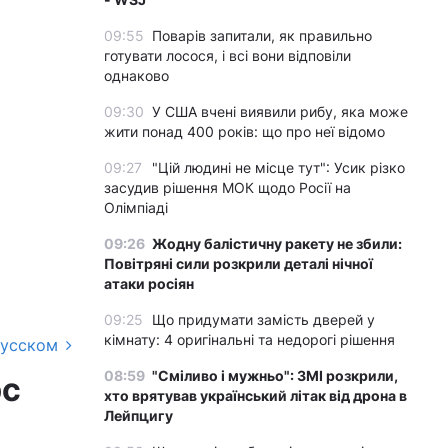
09:55
Поварів запитали, як правильно
готувати лосося, і всі вони відповіли
однаково
09:30
У США вчені виявили рибу, яка може
жити понад 400 років: що про неї відомо
09:27
"Цій людині не місце тут": Усик різко
засудив рішення МОК щодо Росії на
Олімпіаді
09:26
Жодну балістичну ракету не збили:
Повітряні сили розкрили деталі нічної
атаки росіян
09:25
Що придумати замість дверей у
кімнату: 4 оригінальні та недорогі рішення
русском
08:59
"Сміливо і мужньо": ЗМІ розкрили,
рс
хто врятував український літак від дрона в
Лейпцигу