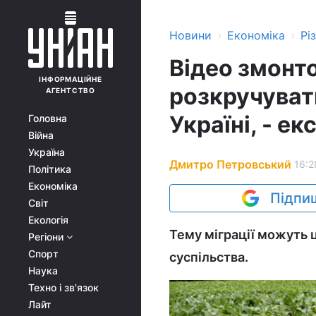
›
›
Новини
Економіка
Рі
Відео змонто
ІНФОРМАЦІЙНЕ
розкручувати
АГЕНТСТВО
Україні, - ек
Головна
Війна
Україна
Дмитро Петровський
16:2
Політика
Економіка
Підпиш
Світ
Екологія
Тему міграції можуть 
Регіони
Спорт
суспільства.
Наука
Техно і зв'язок
Лайт