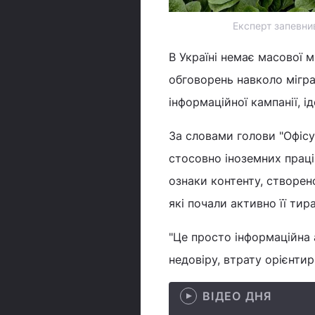
Експерт запевнив
В Україні немає масової м
обговорень навколо мігра
інформаційної кампанії, і
За словами голови "Офісу
стосовно іноземних праців
ознаки контенту, створен
які почали активно її тир
"Це просто інформаційна 
недовіру, втрату орієнтир
ВІДЕО ДНЯ