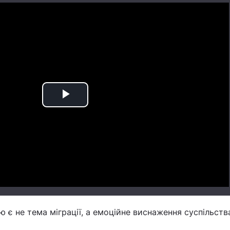
Play
Video
 є не тема міграції, а емоційне виснаження суспільства