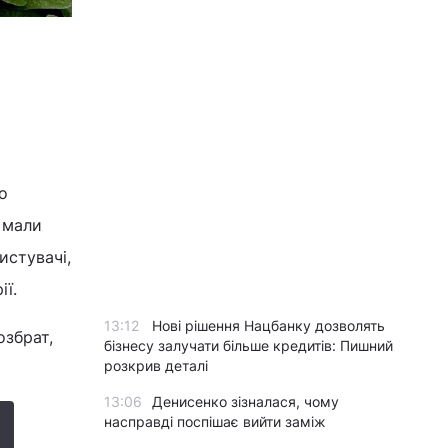
о
, мали
истувачі,
ії.
13:12
Нові рішення Нацбанку дозволять
озбрат,
бізнесу залучати більше кредитів: Пишний
розкрив деталі
13:06
Денисенко зізналася, чому
насправді поспішає вийти заміж