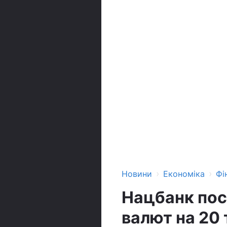
›
›
Новини
Економіка
Фі
Нацбанк пос
валют на 20