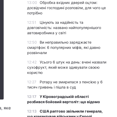
13:00
Обробка вхідних дверей оцтом:
досвідчені господині розповіли, для чого це
потрібно
12:51
Цінують за надійність та
довговічність: названо найпопулярнішого
автовиробника у світі
12:50
Ви неправильно заряджаєте
смартфон: 6 популярних міфів, які давно
розвінчали
12:42
Усього 6 штук на день: вчені назвали
сухофрукт, який може здивувати своєю
користю
12:27
Ротару не змирилася з пенсією у 6
тисяч гривень і пішла в суд
12:17
У Кіровоградській області
розбився бойовий вертоліт: що відомо
, яке
12:13
США раптово звільнили генерала,
що командував військами у Європі