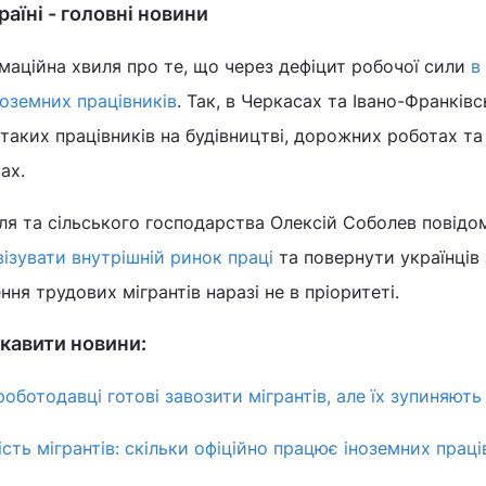
аїні - головні новини
маційна хвиля про те, що через дефіцит робочої сили
в
ноземних працівників
. Так, в Черкасах та Івано-Франківс
 таких працівників на будівництві, дорожних роботах та
вах.
лля та сільського господарства Олексій Соболев повід
ізувати внутрішній ринок праці
та повернути українців 
ня трудових мігрантів наразі не в пріоритеті.
кавити новини:
оботодавці готові завозити мігрантів, але їх зупиняють
кість мігрантів: скільки офіційно працює іноземних праці