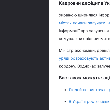
Кадровий дефіцит в Укр
Україною ширилася інфор
містах почали залучати і
інформації про залучення
комунальних підприємст
Міністр економіки, довкі
уряді розраховують актив
кордону. Водночас залучен
Вас також можуть заці
Людей не вистачає: р
В Україні росте кіль