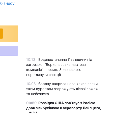
бізнесу
10:13
Водопостачання Львівщини під
загрозою: "Бориславська нафтова
компанія" просить Зеленського
переглянути санкції
10:08
Європу накрила нова хвиля спеки:
яким курортам загрожують лісові пожежі
та небезпека
09:59
Розвідка США пов’язує з Росією
дрон з вибухівкою в аеропорту Лейпцига,
- WSJ