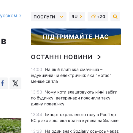
русском
RU
+20
ПОСЛУГИ
ПІДТРИМАЙТЕ НАС
 в
ОСТАННІ НОВИНИ
14:00
На якій плиті їжа смачніша –
індукційній чи електричній: яка "мотає"
менше світла
13:53
Чому коти влаштовують нічні забіги
по будинку: ветеринари пояснили таку
дивну поведінку
13:44
Імпорт скрапленого газу з Росії до
ЄС різко зріс: яка країна купила найбільше
13:23
На один знак Зодіаку ось-ось чекає