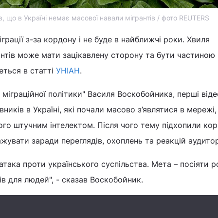
, що в Україні немає масової навали мігрантів / фото REUTERS
іграції з-за кордону і не буде в найближчі роки. Хвиля
нтів може мати зацікавлену сторону та бути частиною
деться в статті
УНІАН
.
 міграційної політики" Василя Воскобойника, перші віде
ників в Україні, які почали масово з’являтися в мережі
ого штучним інтелектом. Після чого тему підхопили кор
ажувати заради переглядів, охоплень та реакцій аудитор
атака проти українського суспільства. Мета – посіяти р
ів для людей", - сказав Воскобойник.