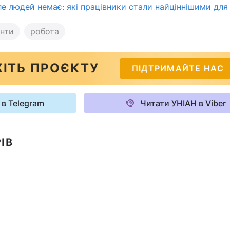
ле людей немає: які працівники стали найціннішими для 
анти
робота
ІТЬ ПРОЄКТУ
ПІДТРИМАЙТЕ НАС
 в Telegram
Читати УНІАН в Viber
ІВ