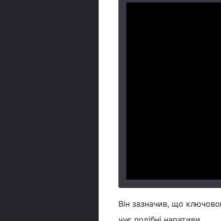
Він зазначив, що ключовою
чує подібні наративи.