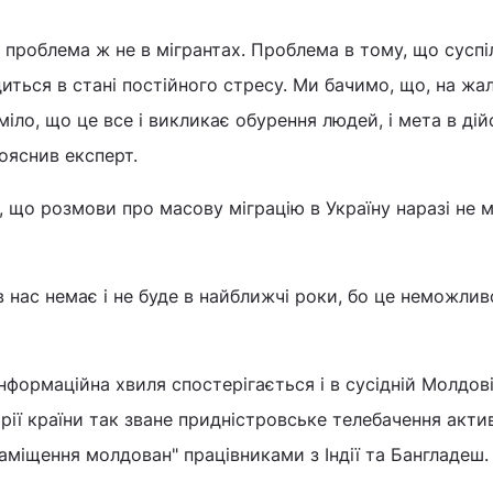
, проблема ж не в мігрантах. Проблема в тому, що суспі
диться в стані постійного стресу. Ми бачимо, що, на жал
міло, що це все і викликає обурення людей, і мета в дій
пояснив експерт.
, що розмови про масову міграцію в Україну наразі не 
в нас немає і не буде в найближчі роки, бо це неможливо
нформаційна хвиля спостерігається і в сусідній Молдові
рії країни так зване придністровське телебачення акти
аміщення молдован" працівниками з Індії та Бангладеш.