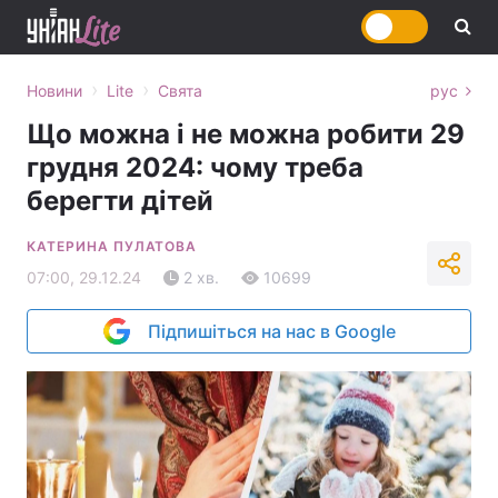
›
›
Новини
Lite
Свята
рус
Що можна і не можна робити 29
грудня 2024: чому треба
берегти дітей
КАТЕРИНА ПУЛАТОВА
07:00, 29.12.24
2 хв.
10699
Підпишіться на нас в Google