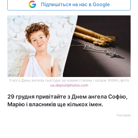
Підпишіться на нас в Google
У кого День ангела сьогодні за новим стилем / колаж УНІАН, фото
ua.depositphotos.com
29 грудня привітайте з Днем ангела Софію,
Марію і власників ще кількох імен.
Реклама