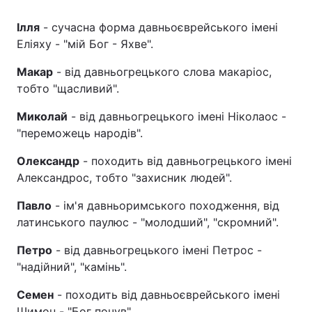
Ілля
- сучасна форма давньоєврейського імені
Еліяху - "мій Бог - Яхве".
Макар
- від давньогрецького слова макаріос,
тобто "щасливий".
Миколай
- від давньогрецького імені Ніколаос -
"переможець народів".
Олександр
- походить від давньогрецького імені
Александрос, тобто "захисник людей".
Павло
- ім'я давньоримського походження, від
латинського паулюс - "молодший", "скромний".
Петро
- від давньогрецького імені Петрос -
"надійний", "камінь".
Семен
- походить від давньоєврейського імені
Шимон - "Бог почув".