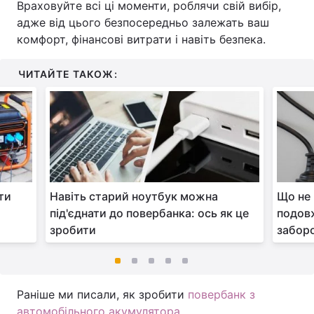
Враховуйте всі ці моменти, роблячи свій вибір,
адже від цього безпосередньо залежать ваш
комфорт, фінансові витрати і навіть безпека.
ЧИТАЙТЕ ТАКОЖ:
ти
Навіть старий ноутбук можна
Що не
під'єднати до повербанка: ось як це
подовж
зробити
забор
Раніше ми писали, як зробити
повербанк з
автомобільного акумулятора
.