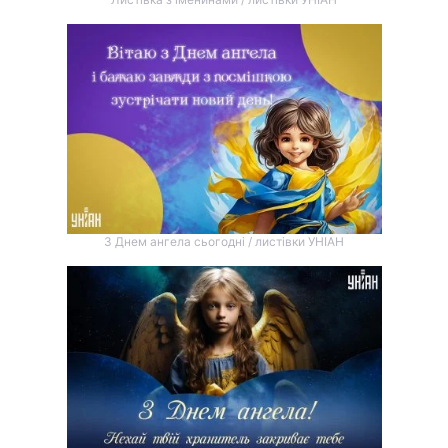
З Днем ангела сьогодні / листівки УНІАН