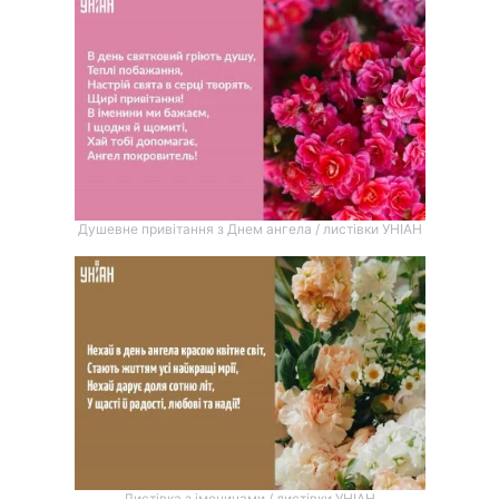
Душевне привітання з Днем ангела / листівки УНІАН
Листівка з іменинами / листівки УНІАН