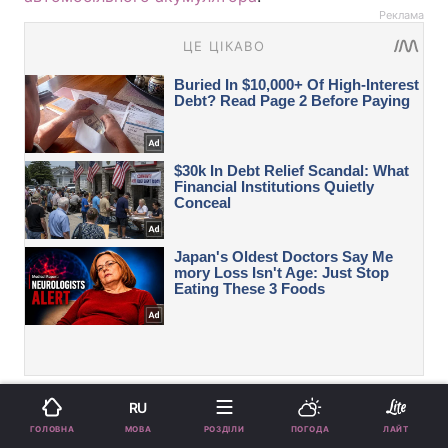
Реклама
Вас також можуть зацікавити новини:
RU
МОВА
ГОЛОВНА
РОЗДІЛИ
ПОГОДА
ЛАЙТ