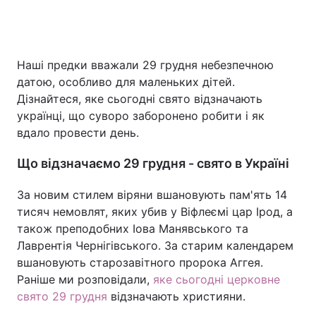
Головна
Війна
Наші предки вважали 29 грудня небезпечною
датою, особливо для маленьких дітей.
Україна
Політика
Дізнайтеся, яке сьогодні свято відзначають
українці, що суворо заборонено робити і як
Економіка
Світ
вдало провести день.
Спорт
Наука
Що відзначаємо 29 грудня - свято в Україні
Техно і зв'язок
Лайт
За новим стилем віряни вшановують пам'ять 14
тисяч немовлят, яких убив у Віфлеємі цар Ірод, а
Зброя
Інциденти
також преподобних Іова Манявського та
Лаврентія Чернігівського. За старим календарем
Здоров'я
Туризм
вшановують старозавітного пророка Аггея.
Цікавинки
Погода
Раніше ми розповідали,
яке сьогодні церковне
свято 29 грудня
відзначають християни.
Екологія
Регіони