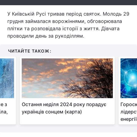
Тема оформлення
У Київській Русі тривав період святок. Молодь 29
грудня займалася ворожіннями, обговорювала
плітки та розповідала історії з життя. Дівчата
проводили день за рукоділлям.
ЧИТАЙТЕ ТАКОЖ:
е з
Остання неділя 2024 року порадує
Гороск
іла,
українців сонцем (карта)
лідерс
енергії