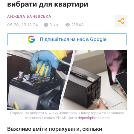
вибрати для квартири
АНЖЕЛА БАЧЕВСЬКА
06:20, 29.12.24
3 хв.
21843
Підпишіться на нас в Google
Поради, як вибрати між акумулятором з інвертором та зарядною
станцією / колаж УНІАН, фото
depositphotos.com
Важливо вміти порахувати, скільки