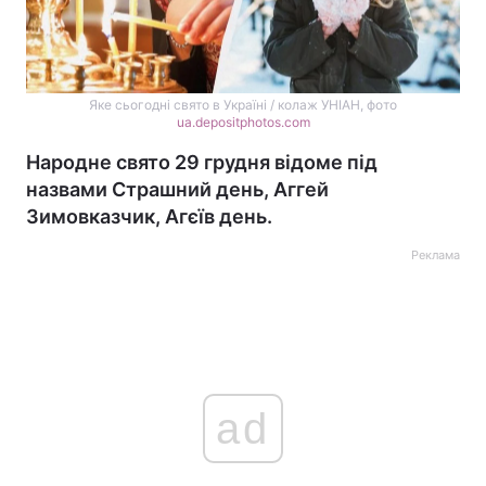
Яке сьогодні свято в Україні / колаж УНІАН, фото
ua.depositphotos.com
Народне свято 29 грудня відоме під
назвами Страшний день, Аггей
Зимовказчик, Агєїв день.
Реклама
ad