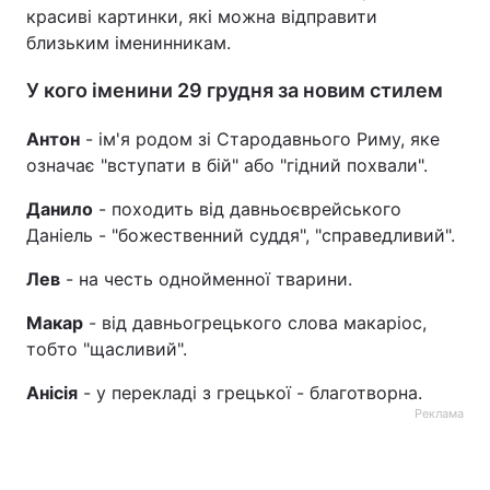
красиві картинки, які можна відправити
близьким іменинникам.
У кого іменини 29 грудня за новим стилем
Антон
- ім'я родом зі Стародавнього Риму, яке
означає "вступати в бій" або "гідний похвали".
Данило
- походить від давньоєврейського
Даніель - "божественний суддя", "справедливий".
Лев
- на честь однойменної тварини.
Макар
- від давньогрецького слова макаріос,
тобто "щасливий".
Анісія
- у перекладі з грецької - благотворна.
Реклама