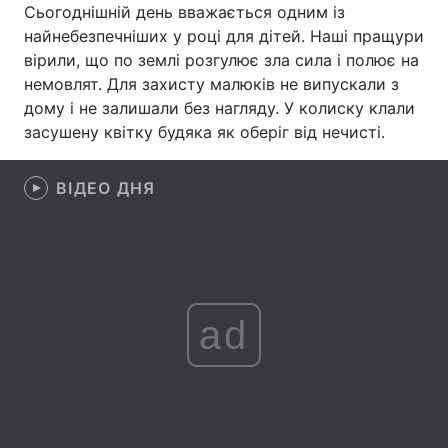
Сьогоднішній день вважається одним із
Лонгріди
найнебезпечніших у році для дітей. Наші пращури
вірили, що по землі розгулює зла сила і полює на
немовлят. Для захисту малюків не випускали з
Відео з Youtube
Статті
дому і не залишали без нагляду. У колиску клали
засушену квітку будяка як оберіг від нечисті.
Інтерв'ю
Думки
Архів
Вакансії
ВІДЕО ДНЯ
Контакти
Послуги
ad