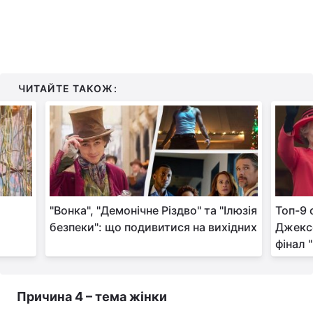
ЧИТАЙТЕ ТАКОЖ:
"Вонка", "Демонічне Різдво" та "Ілюзія
Топ-9 
безпеки": що подивитися на вихідних
Джексо
фінал 
Причина 4 – тема жінки