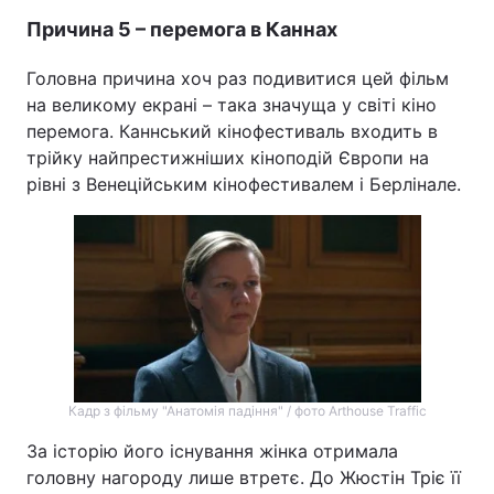
Причина 5 – перемога в Каннах
Головна причина хоч раз подивитися цей фільм
на великому екрані – така значуща у світі кіно
перемога. Каннський кінофестиваль входить в
трійку найпрестижніших кіноподій Європи на
рівні з Венеційським кінофестивалем і Берлінале.
Кадр з фільму "Анатомія падіння" / фото Arthouse Traffic
За історію його існування жінка отримала
головну нагороду лише втретє. До Жюстін Тріє її