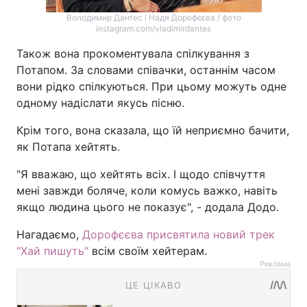
Володимир Дантес і Надя Дорофєєва / фото
instagram.com/vladimirdantes
Також вона прокоментувала спілкування з
Потапом. За словами співачки, останнім часом
вони рідко спілкуються. При цьому можуть одне
одному надіслати якусь пісню.
Крім того, вона сказала, що їй неприємно бачити,
як Потапа хейтять.
"Я вважаю, що хейтять всіх. І щодо співчуття
мені завжди боляче, коли комусь важко, навіть
якщо людина цього не показує", - додала Додо.
Нагадаємо,
Дорофєєва присвятила новий трек
"Хай пишуть"
всім своїм хейтерам.
Реклама