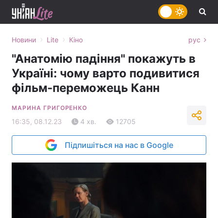
›
›
Новини
Lite
Кіно
рус
"Анатомію падіння" покажуть в
Україні: чому варто подивитися
фільм-переможець Канн
МАРИНА ГРИГОРЕНКО
16:35, 08.12.23
4 хв.
12705
Підпишіться на нас в Google