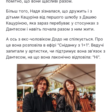
помітно, що вони щасливі разом.
Більш того, Надя зізналася, що дружить і з
дітьми Кацуріна від першого шлюбу з Дашею
Кацуріною, яка зараз перебуває у стосунках з
Дантесом і навіть почала разом з ним жити.
А ось з екс-чоловіком Додо не спілкується. Про
це вона розповіла в ефірі "Сніданку з 1+1". Ведучі
запитали у артистки, чи підтримує вона зв'язок з
Дантесом, на що вона лаконічно відповіла: "Ні".