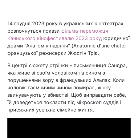
14 грудня 2023 року в українських кінотеатрах
Головна
Війна
розпочнуться покази
фільма-переможця
Каннського кінофестивалю 2023 року
, юридичної
Україна
Політика
драми "Анатомія падіння" (Anatomie d'une chute)
французької режисерки Жюстін Тріє.
Економіка
Світ
В центрі сюжету стрічки – письменниця Сандра,
Спорт
Наука
яка живе зі своїм чоловіком та сином з
порушеннями зору в французьких Альпах. Коли
Техно і зв'язок
Лайт
чоловік таємничим чином помирає, жінку
Зброя
Інциденти
звинувачують у вбивстві. Щоб виправдати себе,
їй доведеться покласти під мікроскоп суддів і
Здоров'я
Туризм
присяжних усе їхнє сімейне життя.
Цікавинки
Погода
Екологія
Регіони