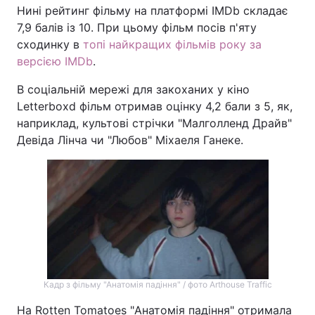
Нині рейтинг фільму на платформі IMDb складає
7,9 балів із 10. При цьому фільм посів п'яту
сходинку в
топі найкращих фільмів року за
версією IMDb
.
В соціальній мережі для закоханих у кіно
Letterboxd фільм отримав оцінку 4,2 бали з 5, як,
наприклад, культові стрічки "Малголленд Драйв"
Девіда Лінча чи "Любов" Міхаеля Ганеке.
Кадр з фільму "Анатомія падіння" / фото Arthouse Traffic
На Rotten Tomatoes "Анатомія падіння" отримала