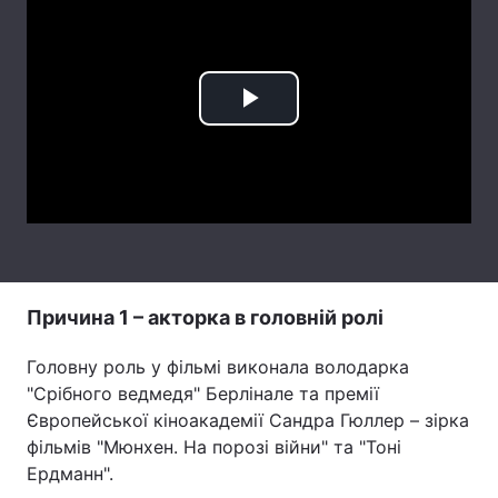
Тема оформлення
Play
Video
Причина 1 – акторка в головній ролі
Головну роль у фільмі виконала володарка
"Срібного ведмедя" Берлінале та премії
Європейської кіноакадемії Сандра Гюллер – зірка
фільмів "Мюнхен. На порозі війни" та "Тоні
Ердманн".