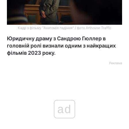
Кадр з фільму "Анатомія падіння" / фото Arthouse Traffic
Юридичну драму з Сандрою Гюллер в
головній ролі визнали одним з найкращих
фільмів 2023 року.
Реклама
ad