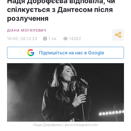
Надя Дорофєєва відповіла, чи
спілкується з Дантесом після
розлучення
ДІАНА МОГИЛЄВИЧ
16:00, 08.12.23
1 хв.
14282
Підпишіться на нас в Google
Надя Дорофєєва / фото instagram.com