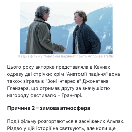
Кадр з фільму "Анатомія падіння" / фото Arthouse Traffic
Цього року акторка представляла в Каннах
одразу дві стрічки: крім "Анатомії падіння" вона
також зіграла в "Зоні інтересів" Джонатана
Ґлейзера, що отримав другу за значущістю
нагороду фестивалю – Ґран-прі.
Причина 2 – зимова атмосфера
Події фільму розгортаються в засніжених Альпах.
Різдво у цій історії не святкують, але коли ще