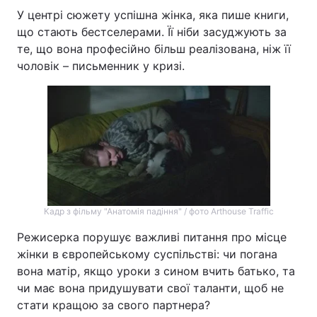
У центрі сюжету успішна жінка, яка пише книги,
що стають бестселерами. Її ніби засуджують за
те, що вона професійно більш реалізована, ніж її
чоловік – письменник у кризі.
Кадр з фільму "Анатомія падіння" / фото Arthouse Traffic
Режисерка порушує важливі питання про місце
жінки в європейському суспільстві: чи погана
вона матір, якщо уроки з сином вчить батько, та
чи має вона придушувати свої таланти, щоб не
стати кращою за свого партнера?