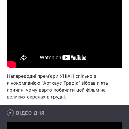
Лонгріди
Відео з Youtube
Статті
Інтерв'ю
Думки
Архів
Вакансії
Контакти
Напередодні премʼєри УНІАН спільно з
Послуги
кінокомпанією "Артхаус Трафік" зібрав пʼять
причин, чому варто побачити цей фільм на
великих екранах в грудні.
ВІДЕО ДНЯ