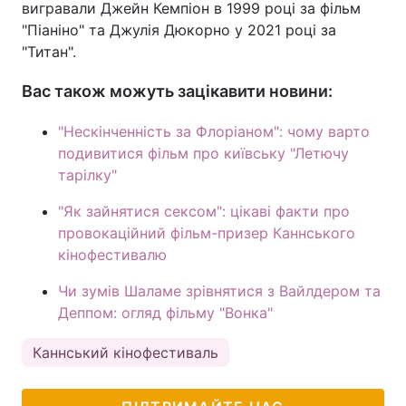
вигравали Джейн Кемпіон в 1999 році за фільм
"Піаніно" та Джулія Дюкорно у 2021 році за
"Титан".
Вас також можуть зацікавити новини:
"Нескінченність за Флоріаном": чому варто
подивитися фільм про київську "Летючу
тарілку"
"Як зайнятися сексом": цікаві факти про
провокаційний фільм-призер Каннського
кінофестивалю
Чи зумів Шаламе зрівнятися з Вайлдером та
Деппом: огляд фільму "Вонка"
Каннський кінофестиваль