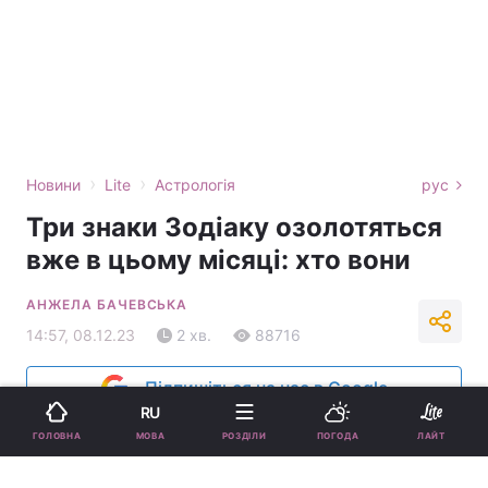
›
›
Новини
Lite
Астрологія
рус
Три знаки Зодіаку озолотяться
вже в цьому місяці: хто вони
АНЖЕЛА БАЧЕВСЬКА
14:57, 08.12.23
2 хв.
88716
Підпишіться на нас в Google
RU
МОВА
ГОЛОВНА
РОЗДІЛИ
ПОГОДА
ЛАЙТ