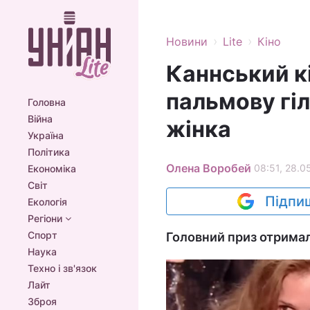
›
›
Новини
Lite
Кіно
Каннський к
пальмову гіл
Головна
Війна
жінка
Україна
Політика
Олена Воробей
08:51, 28.0
Економіка
Світ
Підпиш
Екологія
Регіони
Спорт
Головний приз отрима
Наука
Техно і зв'язок
Лайт
Зброя