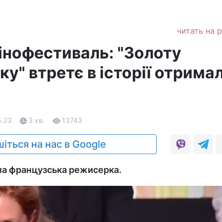
читать на 
інофестиваль: "Золоту
ку" втретє в історії отрима
5.23
3 хв.
13743
іться на нас в Google
ла французська режисерка.