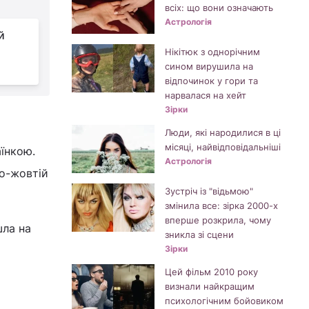
всіх: що вони означають
Астрологія
й
Нікітюк з однорічним
сином вирушила на
відпочинок у гори та
нарвалася на хейт
Зірки
Люди, які народилися в ці
місяці, найвідповідальніші
їнкою.
Астрологія
ьо-жовтій
Зустріч із "відьмою"
змінила все: зірка 2000-х
вперше розкрила, чому
шла на
зникла зі сцени
Зірки
Цей фільм 2010 року
визнали найкращим
психологічним бойовиком