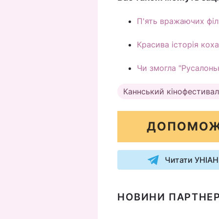
П'ять вражаючих філь
Красива історія коха
Чи змогла "Русалонь
Каннський кінофестива
ДОПОМОЖ
Читати УНІАН
НОВИНИ ПАРТНЕР