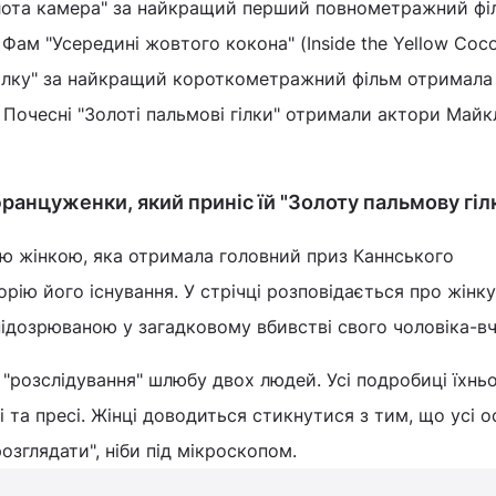
олота камера" за найкращий перший повнометражний фі
Фам "Усередині жовтого кокона" (Inside the Yellow Coc
гілку" за найкращий короткометражний фільм отримала
. Почесні "Золоті пальмові гілки" отримали актори Майк
ранцуженки, який приніс їй "Золоту пальмову гіл
ою жінкою, яка отримала головний приз Каннського
рію його існування. У стрічці розповідається про жінку
підозрюваною у загадковому вбивстві свого чоловіка-в
розслідування" шлюбу двох людей. Усі подробиці їхнь
 та пресі. Жінці доводиться стикнутися з тим, що усі о
розглядати", ніби під мікроскопом.