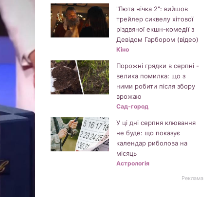
"Люта нічка 2": вийшов
трейлер сиквелу хітової
різдвяної екшн-комедії з
Девідом Гарбором (відео)
Кіно
Порожні грядки в серпні -
велика помилка: що з
ними робити після збору
врожаю
Сад-город
У ці дні серпня клювання
не буде: що показує
календар риболова на
місяць
Астрологія
Реклама