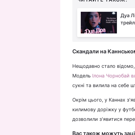
Дуа Л
трейл
Скандали на Каннсько
Нещодавно стало відомо, 
Модель
Ілона Чорнобай в
сукні та вилила на себе ш
Окрім цього, у Каннах з'
килимову доріжку у футбол
дозволили з'явитися пере
Вас також можуть заці