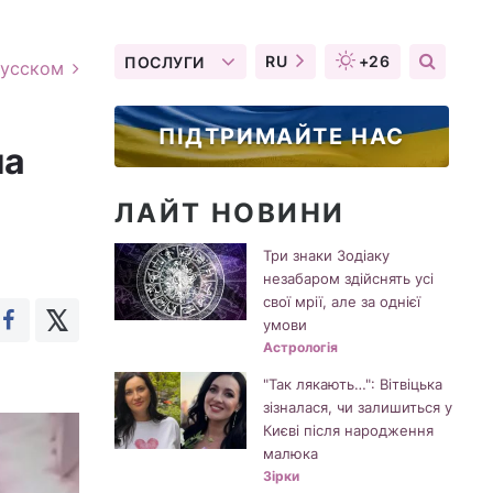
RU
+26
ПОСЛУГИ
русском
ПІДТРИМАЙТЕ НАС
ла
ЛАЙТ НОВИНИ
Три знаки Зодіаку
незабаром здійснять усі
свої мрії, але за однієї
умови
Астрологія
"Так лякають…": Вітвіцька
зізналася, чи залишиться у
Києві після народження
малюка
Зірки