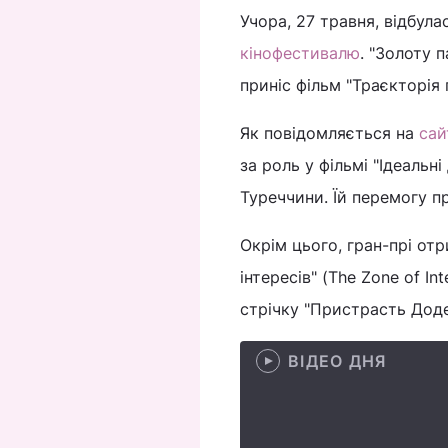
Учора, 27 травня, відбу
кінофестивалю
. "Золоту 
приніс фільм "Траєкторія п
Як повідомляється на
сай
за роль у фільмі "Ідеальн
Туреччини. Їй перемогу пр
Окрім цього, гран-прі от
інтересів" (The Zone of I
стрічку "Пристрасть Доде
ВІДЕО ДНЯ