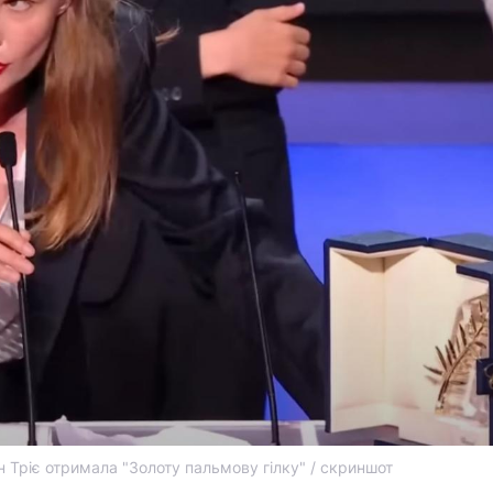
 Тріє отримала "Золоту пальмову гілку" / скриншот