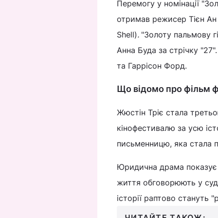
Перемогу у номінації "З
отримав режисер Тієн Ан 
Shell)
.
"Золоту пальмову 
Анна Буда за стрічку "27"
та Гаррісон Форд.
Що відомо про фільм ф
Жюстін Тріє стала треть
кінофестивалю за усю істо
письменницю, яка стала 
Юридична драма показує "
життя обговорюють у суді
історії раптово стануть "
ЧИТАЙТЕ ТАКОЖ: