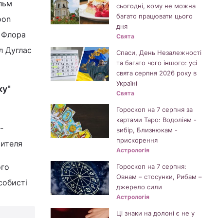
льм
сьогодні, кому не можна
багато працювати цього
oon
дня
 Флора
Свята
л Дуглас
Спаси, День Незалежності
та багато чого іншого: усі
свята серпня 2026 року в
Україні
ку"
Свята
Гороскоп на 7 серпня за
картами Таро: Водоліям -
-
вибір, Близнюкам -
прискорення
чителя
Астрологія
ого
Гороскоп на 7 серпня:
Овнам – стосунки, Рибам –
собисті
джерело сили
Астрологія
Ці знаки на долоні є не у