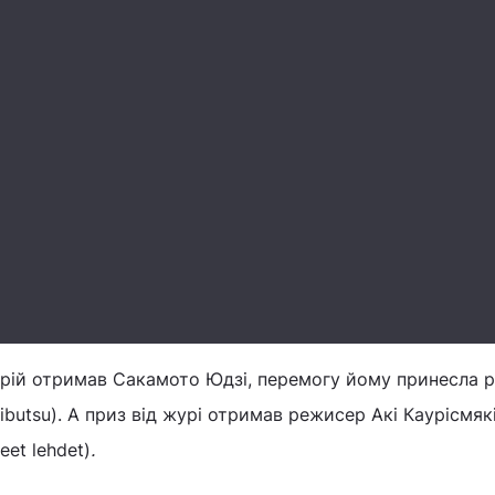
рій отримав Сакамото Юдзі, перемогу йому принесла 
butsu). А приз від журі отримав режисер Акі Каурісмякі
eet lehdet)
.