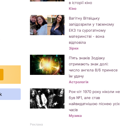
в історії кіно
Кіно
Вагітну Вітвіцьку
запідозрили у таємному
ЕКЗ та сурогатному
материнстві - вона
y
відповіла
Зірки
П’ять знаків Зодіаку
отримають знак долі:
число ангела 8/6 принесе
їм удачу
Астрологія
Рок-хіт 1970 року ніколи не
k
був №1, але став
найвидатнішою піснею усіх
часів
Музика
Реклама