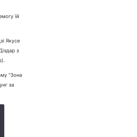
емогу їй
зі Якусе
Діздар з
).
аму "Зона
унг за