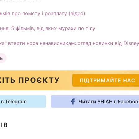
мів про помсту і розплату (відео)
ння: 5 фільмів, від яких мурахи по тілу
ка" втерти носа ненависникам: огляд новинки від Disne
ль
ІТЬ ПРОЄКТУ
ПІДТРИМАЙТЕ НАС
 в Telegram
Читати УНІАН в Faceboo
ІВ