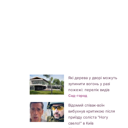
Які дерева у дворі можуть
зупинити вогонь у разі
пожежі: перелік видів
Сад-город
Відомий співак-воїн
вибухнув критикою після
приїзду соліста "Ногу
свело!" в Київ