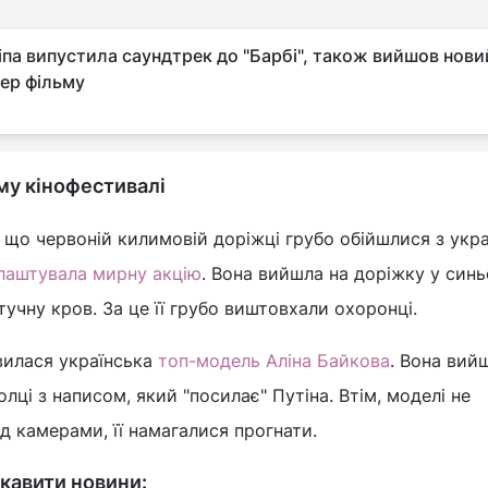
іпа випустила саундтрек до "Барбі", також вийшов нови
ер фільму
му кінофестивалі
що червоній килимовій доріжці грубо обійшлися з укра
лаштувала мирну акцію
. Вона вийшла на доріжку у син
тучну кров. За це її грубо виштовхали охоронці.
явилася українська
топ-модель Аліна Байкова
. Вона вий
ці з написом, який "посилає" Путіна. Втім, моделі не
д камерами, її намагалися прогнати.
кавити новини: