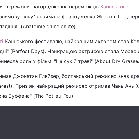
лася церемонія нагородження переможців
Каннського
пальмову гілку" отримала француженка Жюстін Тріє, пер
адіння" (Anatomie d'une chute).
ті
Каннського фестивалю, найкращим актором став Код
і дні" (Perfect Days). Найкращою актрисою стала Мерве 
инесла роль у фільмі "На сухій траві" (About Dry Grasses
римав Джонатан Глейзер, британський режисер зняв др
nterest). Приз як найкращий режисер отримав Чань Ань Х
на Буффана" (The Pot-au-Feu).