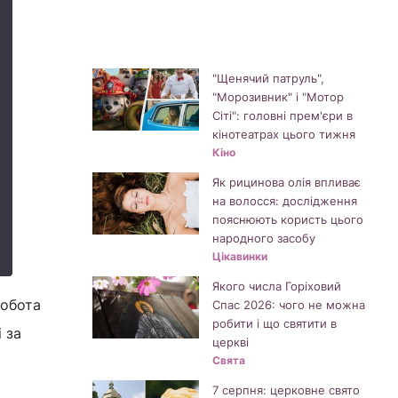
"Щенячий патруль",
"Морозивник" і "Мотор
Сіті": головні прем'єри в
кінотеатрах цього тижня
Кіно
Як рицинова олія впливає
на волосся: дослідження
пояснюють користь цього
народного засобу
Цікавинки
Якого числа Горіховий
робота
Спас 2026: чого не можна
робити і що святити в
 за
церкві
Свята
7 серпня: церковне свято