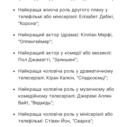
Найкраща жіноча роль другого плану у
телефільмі або мінісеріалі: Елізабет Дебікі,
"Корона";
Найкращий актор (драма): Кілліан Мерфі,
"Оппенгеймер";
Найкращий актор у комедії або мюзиклі:
Пол Джаматті, "Залишені";
Найкраща чоловіча роль у драматичному
телесеріалі: Кіран Калкін, "Спадкоємці";
Найкраща чоловіча роль у музичному або
комедійному телесеріалі: Джеремі Аллен
Вайт, "Ведмідь";
Найкраща чоловіча роль у мінісеріалі або
телефільмі: Стівен Йон, "Сварка";