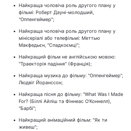
Найкраща чоловіча роль другого плану у
фільмі: Роберт Дауні-молодший,
"Оппенгеймер";
Найкраща чоловіча роль другого плану у
мінісеріалі або телефільмі: Меттью
Макфедьєн, "Спадкоємці";
Найкращий фільм не англійською мовою:
"Траекторія падіння" (Франція);
Найкраща музика до фільму: "Оппенгеймер",
Людвіг Йоранссон;
Найкраща пісня до фільму: "What Was I Made
For? (Біллі Айліш та Фіннеас О’Коннелл),
"Барбі";
Найкращий анімаційний фільм: "Як ти
живеш";