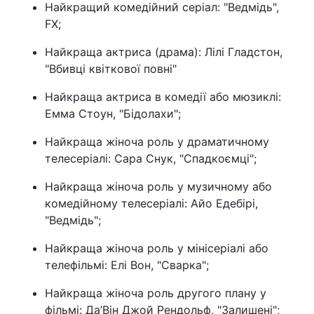
Найкращий комедійний серіал: "Ведмідь",
FX;
Найкраща актриса (драма): Лілі Гладстон,
"Вбивці квіткової повні"
Найкраща актриса в комедії або мюзиклі:
Емма Стоун, "Бідолахи";
Найкраща жіноча роль у драматичному
телесеріалі: Сара Снук, "Спадкоємці";
Найкраща жіноча роль у музичному або
комедійному телесеріалі: Айо Едебірі,
"Ведмідь";
Найкраща жіноча роль у мінісеріалі або
телефільмі: Елі Вон, "Сварка";
Найкраща жіноча роль другого плану у
фільмі: Да’Він Джой Рендольф, "Залишені";