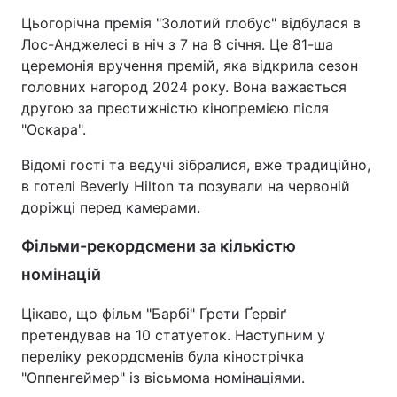
Цьогорічна премія "Золотий глобус" відбулася в
Лос-Анджелесі в ніч з 7 на 8 січня. Це 81-ша
церемонія вручення премій, яка відкрила сезон
Головна
Війна
головних нагород 2024 року. Вона важається
другою за престижністю кінопремією після
Україна
Політика
"Оскара".
Економіка
Світ
Відомі гості та ведучі зібралися, вже традиційно,
в готелі Beverly Hilton та позували на червоній
Спорт
Наука
доріжці перед камерами.
Техно і зв'язок
Лайт
Фільми-рекордсмени за кількістю
Зброя
Інциденти
номінацій
Здоров'я
Туризм
Цікаво, що фільм "Барбі" Ґрети Ґервіґ
претендував на 10 статуеток. Наступним у
Цікавинки
Погода
переліку рекордсменів була кінострічка
"Оппенгеймер" із вісьмома номінаціями.
Екологія
Регіони