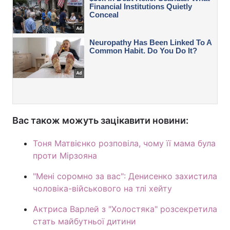
Вас також можуть зацікавити новини:
Тоня Матвієнко розповіла, чому її мама була
проти Мірзояна
"Мені соромно за вас": Денисенко захистила
чоловіка-військового на тлі хейту
Актриса Варлей з "Холостяка" розсекретила
стать майбутньої дитини