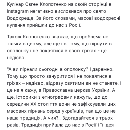
Кулінар Євген Клопотенко на своїй сторінці в
Instagram негативно висловився про свято
Водохреще. За його словами, масові водохресні
купання прийшли до нас з Росії.
Також Клопотенко вважає, що проблема не
тільки в цьому, але ще і в тому, що пірнути в
ополонку і не покаятися в своїх гріхах - це
недієво.
"А ви пірнали сьогодні в ополонку? І даремно.
Тому що просто зануритися і не покаятися в
гріхах – недієво, відразу святими ви не станете. І
це не я кажу, а Православна церква України. А
ще, історики з етнографами кажуть, що до
середини XX століття вони не зафіксували цих
масових пірнань серед українців, так що це не
наша традиція. А чия?.. Здогадайтеся з трьох
разів. Традиція прийшла до нас з Росії і її ідея -