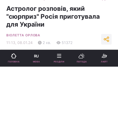
Астролог розповів, який
"сюрприз" Росія приготувала
для України
ВІОЛЕТТА ОРЛОВА
11:13, 08.01.24
2 хв.
51372
Підпишіться на нас в Google
RU
МОВА
ГОЛОВНА
РОЗДІЛИ
ПОГОДА
ЛАЙТ