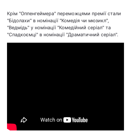
Крім "Оппенгеймера" переможцями премії стали
"Бідолахи" в номінації "Комедія чи мюзикл",
"Ведмідь" у номінації "Комедійний серіал" та
"Спадкоємці" в номінації "Драматичний серіал".