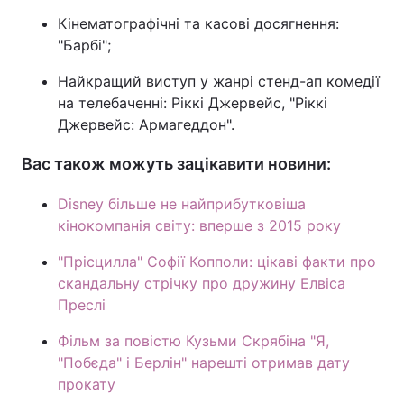
Кінематографічні та касові досягнення:
"Барбі";
Найкращий виступ у жанрі стенд-ап комедії
на телебаченні: Ріккі Джервейс, "Ріккі
Джервейс: Армагеддон".
Вас також можуть зацікавити новини:
Disney більше не найприбутковіша
кінокомпанія світу: вперше з 2015 року
"Прісцилла" Софії Копполи: цікаві факти про
скандальну стрічку про дружину Елвіса
Преслі
Фільм за повістю Кузьми Скрябіна "Я,
"Побєда" і Берлін" нарешті отримав дату
прокату