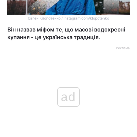
Євген Клопотенко / instagram.com/klopotenko
Він назвав міфом те, що масові водохресні
купання - це українська традиція.
Реклама
ad