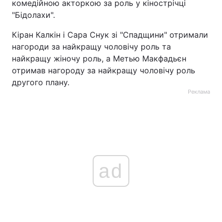
комедійною акторкою за роль у кінострічці
"Бідолахи".
Кіран Калкін і Сара Снук зі "Спадщини" отримали
нагороди за найкращу чоловічу роль та
найкращу жіночу роль, а Метью Макфадьєн
отримав нагороду за найкращу чоловічу роль
другого плану.
Реклама
ad