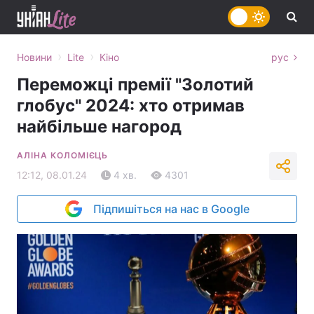
›
›
Новини
Lite
Кіно
рус
Переможці премії "Золотий
глобус" 2024: хто отримав
найбільше нагород
АЛІНА КОЛОМІЄЦЬ
12:12, 08.01.24
4 хв.
4301
Підпишіться на нас в Google