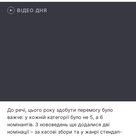
ВІДЕО ДНЯ
Лонгріди
Відео з Youtube
Статті
Інтерв'ю
Думки
Архів
Вакансії
Контакти
Послуги
До речі, цього року здобути перемогу було
важче: у кожній категорії було не 5, а 6
номінантів. З нововедень ще додалися дві
номінації – за касові збори та у жанрі стендап-