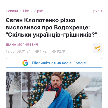
›
›
Новини
Lite
Зірки
рус
Євген Клопотенко різко
висловився про Водохреще:
"Скільки українців-грішників?"
ДІАНА МОГИЛЄВИЧ
12:00, 08.01.24
1 хв.
9279
Підпишіться на нас в Google