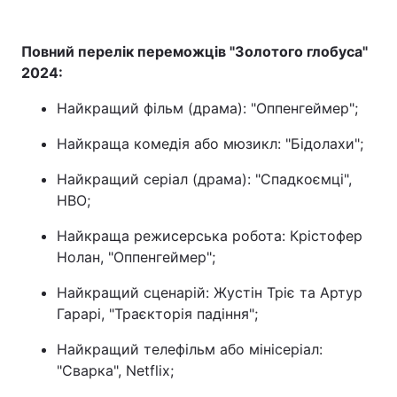
Повний перелік переможців "Золотого глобуса"
2024:
Найкращий фільм (драма): "Оппенгеймер";
Найкраща комедія або мюзикл: "Бідолахи";
Найкращий серіал (драма): "Спадкоємці",
НВО;
Найкраща режисерська робота: Крістофер
Нолан, "Оппенгеймер";
Найкращий сценарій: Жустін Тріє та Артур
Гарарі, "Траєкторія падіння";
Найкращий телефільм або мінісеріал:
"Сварка", Netflix;