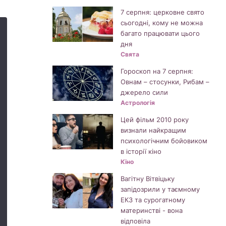
7 серпня: церковне свято
сьогодні, кому не можна
багато працювати цього
дня
Свята
Гороскоп на 7 серпня:
Овнам – стосунки, Рибам –
джерело сили
Астрологія
Цей фільм 2010 року
визнали найкращим
психологічним бойовиком
в історії кіно
Кіно
Вагітну Вітвіцьку
запідозрили у таємному
ЕКЗ та сурогатному
материнстві - вона
відповіла