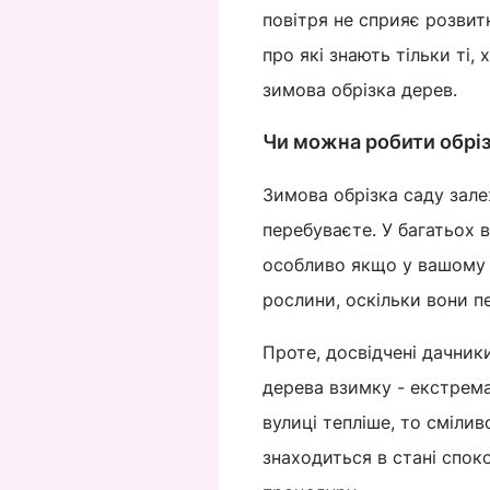
повітря не сприяє розвитк
про які знають тільки ті,
зимова обрізка дерев.
Чи можна робити обріз
Зимова обрізка саду зале
перебуваєте. У багатьох 
особливо якщо у вашому 
рослини, оскільки вони п
Проте, досвідчені дачник
дерева взимку - екстрема
вулиці тепліше, то сміл
знаходиться в стані спок