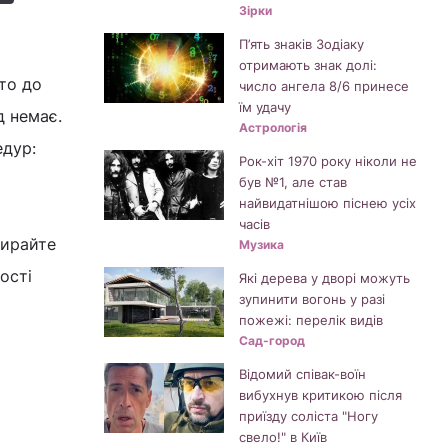
Зірки
П’ять знаків Зодіаку
отримають знак долі:
бто до
число ангела 8/6 принесе
їм удачу
д немає.
Астрологія
едур:
Рок-хіт 1970 року ніколи не
був №1, але став
найвидатнішою піснею усіх
часів
бирайте
Музика
ості
Які дерева у дворі можуть
зупинити вогонь у разі
пожежі: перелік видів
Сад-город
Відомий співак-воїн
вибухнув критикою після
приїзду соліста "Ногу
свело!" в Київ