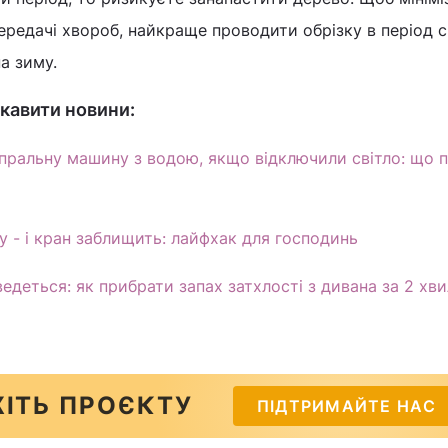
ередачі хвороб, найкраще проводити обрізку в період 
а зиму.
кавити новини:
ральну машину з водою, якщо відключили світло: що п
у - і кран заблищить: лайфхак для господинь
едеться: як прибрати запах затхлості з дивана за 2 хв
ІТЬ ПРОЄКТУ
ПІДТРИМАЙТЕ НАС