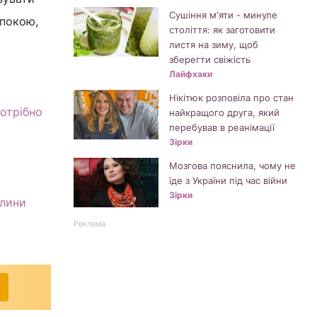
Сушіння м'яти - минуле
спокою,
століття: як заготовити
листя на зиму, щоб
зберегти свіжість
Лайфхаки
Нікітюк розповіла про стан
отрібно
найкращого друга, який
перебував в реанімації
Зірки
Мозгова пояснила, чому не
їде з України під час війни
Зірки
илини
Реклама