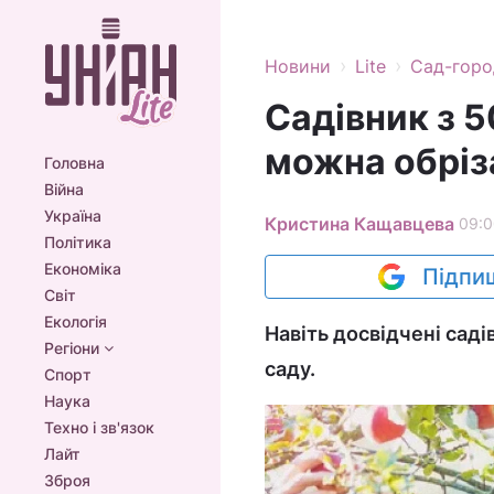
›
›
Новини
Lite
Сад-горо
Садівник з 5
можна обріза
Головна
Війна
Україна
Кристина Кащавцева
09:0
Політика
Економіка
Підпиш
Світ
Екологія
Навіть досвідчені саді
Регіони
саду.
Спорт
Наука
Техно і зв'язок
Лайт
Зброя