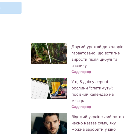
s
Другий урожай до холодів
гарантовано: що встигне
вирости після цибулі та
часнику
Сад-город
У ці 5 днів у серпні
рослини "спатимуть":
посівний календар на
місяць
Сад-город
Відомий український актор
чесно назвав суму, яку
можна заробити у кіно