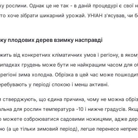
у рослини. Однак це не так - в даній процедурі є свої 
 хто хоче зібрати шикарний урожай. УНІАН з'ясував, чи 
ку плодових дерев взимку насправді
жить від конкретних кліматичних умов і регіону, в яком
випадках грудень може бути не найкращим часом для об
регіоні зима холодна. Обрізка в цей час може пошкоди
еребувають у періоді спокою і менш активні.
и стверджують, що єдина причина, чому не можна обрі
льна для рослин температура -10 і нижче градусів. Якщ
иво можете озброюватися садовими ножицями, адже дер
ою (а це тільки зимовий період), легше перенесе непри