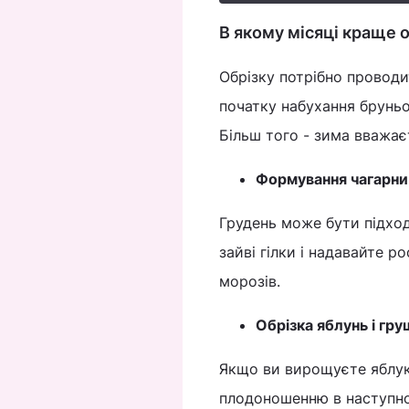
В якому місяці краще 
Обрізку потрібно проводит
початку набухання бруньо
Більш того - зима вважа
Формування чагарник
Грудень може бути підхо
зайві гілки і надавайте р
морозів.
Обрізка яблунь і гру
Якщо ви вирощуєте яблук
плодоношенню в наступно