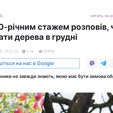
д
читать на 
0-річним стажем розповів, 
ти дерева в грудні
0, 10.12.23
3 хв.
92659
іться на нас в Google
вники не завжди знають, якою має бути зимова об