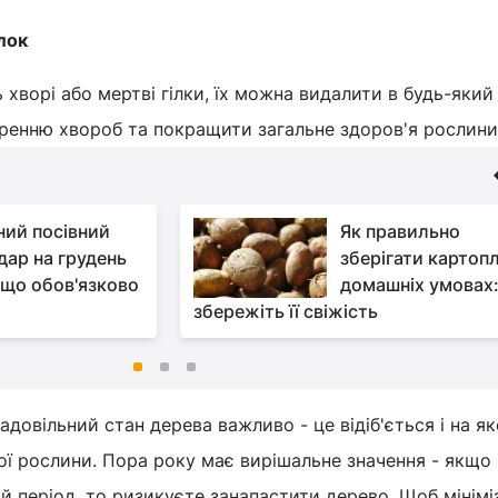
лок
хворі або мертві гілки, їх можна видалити в будь-який
иренню хвороб та покращити загальне здоров'я рослини
ний посівний
Як правильно
дар на грудень
зберігати картоп
 що обов'язково
домашніх умовах
збережіть її свіжість
довільний стан дерева важливо - це відіб'ється і на як
мої рослини. Пора року має вирішальне значення - якщо
ий період, то ризикуєте занапастити дерево. Щоб мінімі