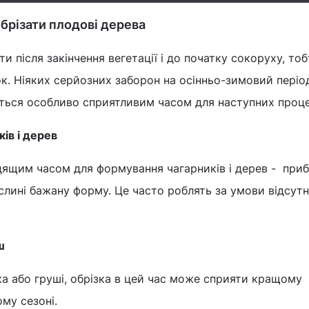
обрізати плодові дерева
и після закінчення вегетації і до початку сокоруху, то
к. Ніяких серйозних заборон на осінньо-зимовий періо
ється особливо сприятливим часом для наступних проц
ів і дерев
дящим часом для формування чагарників і дерев - при
ослині бажану форму. Це часто роблять за умови відсутн
ш
а або груші, обрізка в цей час може сприяти кращому
му сезоні.