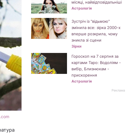
місяці, найвідповідальніші
Астрологія
Зустріч із "відьмою"
змінила все: зірка 2000-х
вперше розкрила, чому
зникла зі сцени
Зірки
Гороскоп на 7 серпня за
картами Таро: Водоліям -
вибір, Близнюкам -
прискорення
Астрологія
Реклама
s.com
ратура