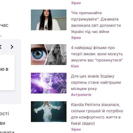
Зірки
"Не припиняйте
підтримувати": Джамала
 час
закликала світ допомогти
Україні під час війни
.
Зірки
4 найкращі фільми про
теорії змови: вони можуть
змусити вас "прокинутися"
Навіщо
Кіно
лю в
використовувати
:
котячий наповнювач
Для цих знаків Зодіаку
серпень стане найгіршим
для рослин: зробіть це прямо зараз
з
місяцем року
Астрологія
Klavdia Petrivna зізналася,
скільки грошей їй потрібно
ості
для комфортного життя в
 ви
Києві (відео)
Зірки
зувати