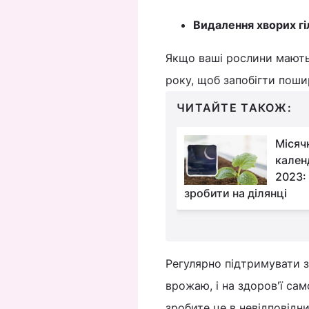
Видалення хворих гі
Якщо ваші рослини мають 
року, щоб запобігти пош
ЧИТАЙТЕ ТАКОЖ:
Навіщо
Місяч
використовувати
кален
котячий наповнювач
2023:
: зробіть це прямо зараз
зробити на ділянці
Регулярно підтримувати за
врожаю, і на здоров'ї са
зробите це в невідповідн