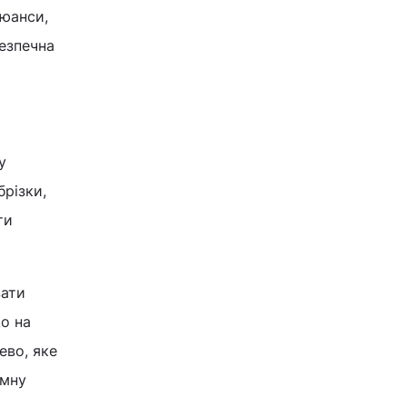
нюанси,
безпечна
у
різки,
ти
зати
о на
ево, яке
ємну