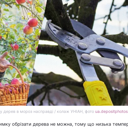
у дерев в мороз насправді / колаж УНІАН, фото
ua.depositphoto
имку обрізати дерева не можна, тому що низька темпе