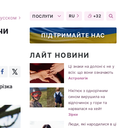
RU
+32
ПОСЛУГИ
русском
чи
ПІДТРИМАЙТЕ НАС
ЛАЙТ НОВИНИ
Ці знаки на долоні є не у
всіх: що вони означають
Астрологія
різка
Нікітюк з однорічним
сином вирушила на
відпочинок у гори та
нарвалася на хейт
Зірки
Люди, які народилися в ці