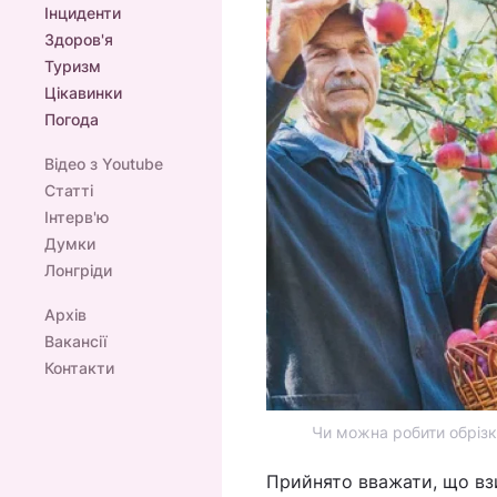
Інциденти
Здоров'я
Туризм
Цікавинки
Погода
Відео з Youtube
Статті
Інтерв'ю
Думки
Лонгріди
Архів
Вакансії
Контакти
Чи можна робити обрізк
Прийнято вважати, що вз