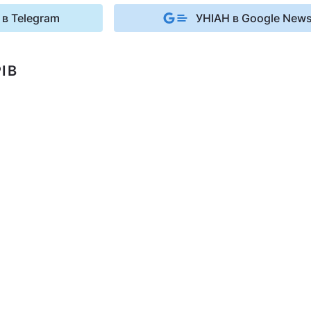
 в Telegram
УНІАН в Google New
ІВ