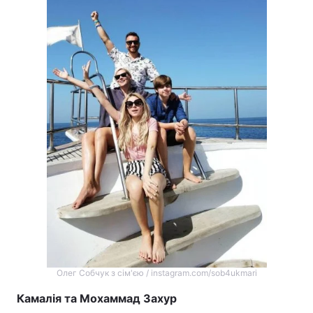
Олег Собчук з сім'єю / instagram.com/sob4ukmari
Камалія та Мохаммад Захур