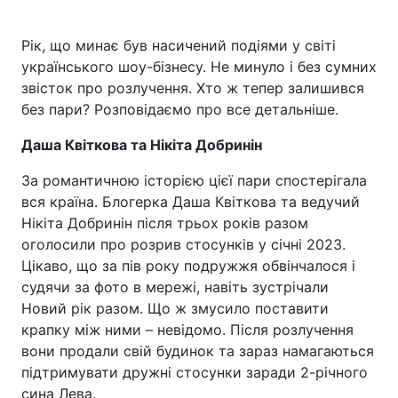
Рік, що минає був насичений подіями у світі
українського шоу-бізнесу. Не минуло і без сумних
Головна
Війна
звісток про розлучення. Хто ж тепер залишився
без пари? Розповідаємо про все детальніше.
Україна
Політика
Даша Квіткова та Нікіта Добринін
Економіка
Світ
За романтичною історією цієї пари спостерігала
Спорт
Наука
вся країна. Блогерка Даша Квіткова та ведучий
Нікіта Добринін після трьох років разом
Техно і зв'язок
Лайт
оголосили про розрив стосунків у січні 2023.
Цікаво, що за пів року подружжя обвінчалося і
Зброя
Інциденти
судячи за фото в мережі, навіть зустрічали
Новий рік разом. Що ж змусило поставити
Здоров'я
Туризм
крапку між ними – невідомо. Після розлучення
вони продали свій будинок та зараз намагаються
Цікавинки
Погода
підтримувати дружні стосунки заради 2-річного
Екологія
Регіони
сина Лева.