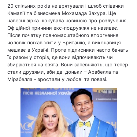
20 спільних років не врятували і шлюб співачки
Камалії та бізнесмена Мохамада Захура. Ще
навесні зірка шокувала новиною про розлучення.
Офіційної причини екс-подружжя не називає.
Після початку повномасштабного вторгнення
чоловік поїхав жити у Британію, а виконавиця
мешкає в Україні. Проте підписники часто бачать
їх разом у сторіз, де вони відпочивають чи
збираються на свята. Вони запевняють, що тепер
стали друзями, аби дві доньки – Арабелла та
Мірабелла - зростали у любові та повазі.