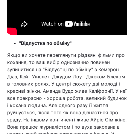
"Відпустка по обміну"
Якщо ви хочете переглянути різдвяні фільми про
кохання, то ваш вибір однозначно повинен
зупинитися на "Відпустці по обміну" з Кемерон
Діаз, Кейт Уінслет, Джудом Лоу і Джеком Блеком
в головних ролях. У центрі сюжету дві молоді і
красиві жінки. Аманда Вудс живе Каліфорнії. У неї
все прекрасно - хороша робота, великий будинок
і кохана людина. Але одного разу її життя
руйнується, після того як вона дізнається про
зраду. На іншому континенті живе Айріс Сімпкінс.
Вона працює журналістом і по вуха закохана в