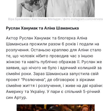
Віра Брежнєва і Костянтин Меладзе / фото instagram.com/ververa
Руслан Ханумак та Аліна Шаманська
Актор Руслан Ханумак та блогерка Аліна
Шаманська прожили разом 6 років і подали на
розлучення. Останьою краплею для Аліни стало
те, що чоловік нібито проводив час з іншою
жінкою та навіть публічно ображав її. Руслан же
заявив, що нічого не було і вдячний колишній за
сімейні роки. Зараз Шаманська запустила свій
проект "Розлючена", де обговорює з зірками
сімейне життя і розлучення, і живе на дві країни:
Америку та Україну. У пари є спільний 5-річний
син Артур.