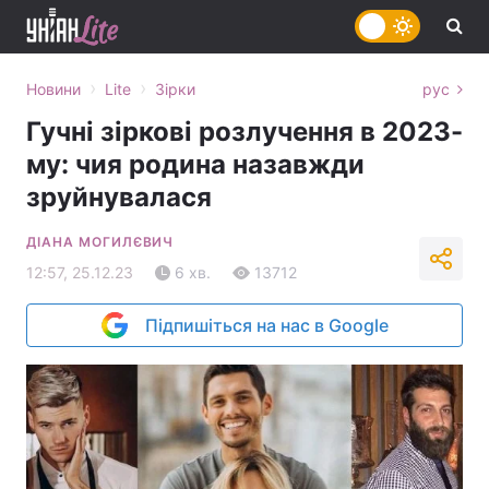
›
›
Новини
Lite
Зірки
рус
Гучні зіркові розлучення в 2023-
му: чия родина назавжди
зруйнувалася
ДІАНА МОГИЛЄВИЧ
12:57, 25.12.23
6 хв.
13712
Підпишіться на нас в Google