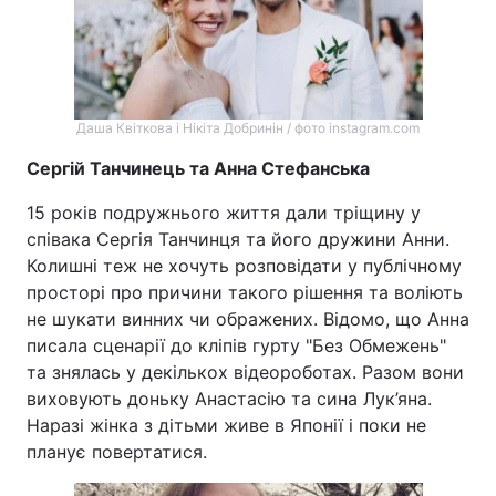
Тема оформлення
Даша Квіткова і Нікіта Добринін / фото instagram.com
Сергій Танчинець та Анна Стефанська
15 років подружнього життя дали тріщину у
співака Сергія Танчинця та його дружини Анни.
Колишні теж не хочуть розповідати у публічному
просторі про причини такого рішення та воліють
не шукати винних чи ображених. Відомо, що Анна
писала сценарії до кліпів гурту "Без Обмежень"
та знялась у декількох відеороботах. Разом вони
виховують доньку Анастасію та сина Лук’яна.
Наразі жінка з дітьми живе в Японії і поки не
планує повертатися.