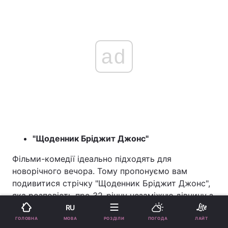
ad
"Щоденник Бріджит Джонс"
Фільми-комедії ідеально підходять для
новорічного вечора. Тому пропонуємо вам
подивитися стрічку "Щоденник Бріджит Джонс",
яка розповість про 32-річну незаміжню дівчину з
купою комплексів. Різдво вона, як завжди,
RU
святкуватиме вдома у мами. Однак, жінка не
МОВА
ГОЛОВНА
РОЗДІЛИ
ПОГОДА
ЛАЙТ