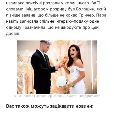
називала психічні розлади у колишнього. За її
словами, ініціатором розриву був Волошин, який
пізніше заявив, що більше не кохає Трінчер. Пара
навіть записала спільне інтерв’ю-подяку одне
одному і зазначила, що не шкодують про цей
досвід.
Анна Трінчер і Олександр Волошин / Фото - instagram.com
Вас також можуть зацікавити новини: