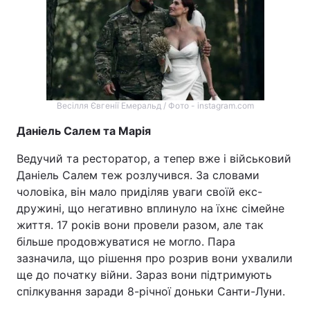
Весілля Євгенії Емеральд / Фото - instagram.com
Даніель Салем та Марія
Ведучий та ресторатор, а тепер вже і військовий
Даніель Салем теж розлучився. За словами
чоловіка, він мало приділяв уваги своїй екс-
дружині, що негативно вплинуло на їхнє сімейне
життя. 17 років вони провели разом, але так
більше продовжуватися не могло. Пара
зазначила, що рішення про розрив вони ухвалили
ще до початку війни. Зараз вони підтримують
спілкування заради 8-річної доньки Санти-Луни.