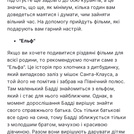
підготуєте ще задовго до бою курантів, а це
значить, що ще, як мінімум, кілька годин вам
доведеться маятися і думати, чим зайняти
вільний час. На допомогу прийдуть фільми, які
подарують вам гарний настрій.
"Ельф"
Якщо ви хочете подивитися різдвяні фільми для
всієї родини, то рекомендуємо почати саме з
"Ельфа". Це історія про хлопчика з дитбудинку,
який випадково заліз у мішок Санта-Клауса, а
той його не помітив і забрав на Північний полюс.
Там маленький Бадді знайомиться з ельфом,
який і стає для нього найближчим. Однак, в
момент дорослішання Бадді вирішує знайти
свого справжнього батька. Ось тільки батькові
все одно на сина, тому Бадді зближується тільки
з молодшим братом, мачухою і красивою
дівчиною. Разом вони вирішують дарувати дітям