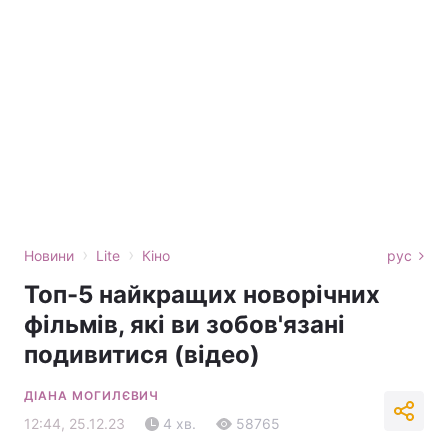
›
›
Новини
Lite
Кіно
рус
Топ-5 найкращих новорічних
фільмів, які ви зобов'язані
подивитися (відео)
ДІАНА МОГИЛЄВИЧ
12:44, 25.12.23
4 хв.
58765