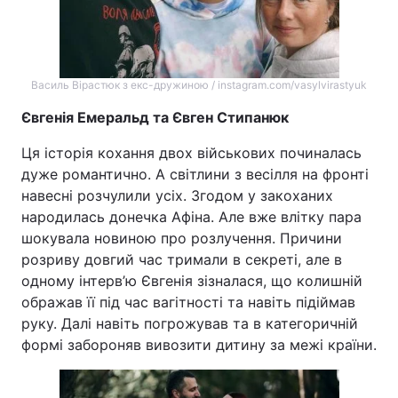
Василь Вірастюк з екс-дружиною / instagram.com/vasylvirastyuk
Євгенія Емеральд та Євген Стипанюк
Ця історія кохання двох військових починалась
дуже романтично. А світлини з весілля на фронті
навесні розчулили усіх. Згодом у закоханих
народилась донечка Афіна. Але вже влітку пара
шокувала новиною про розлучення. Причини
розриву довгий час тримали в секреті, але в
одному інтерв’ю Євгенія зізналася, що колишній
ображав її під час вагітності та навіть підіймав
руку. Далі навіть погрожував та в категоричній
формі забороняв вивозити дитину за межі країни.