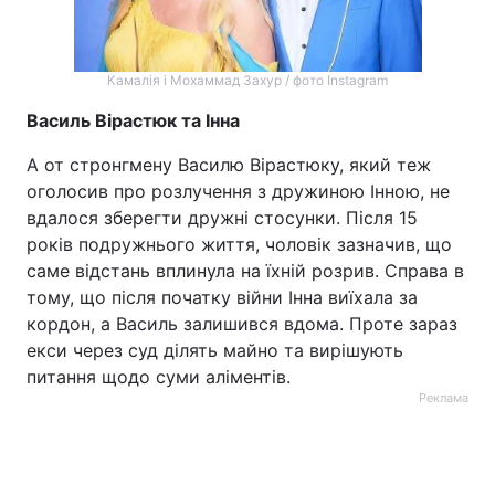
Камалія і Мохаммад Захур / фото Instagram
Василь Вірастюк та Інна
А от стронгмену Василю Вірастюку, який теж
оголосив про розлучення з дружиною Інною, не
вдалося зберегти дружні стосунки. Після 15
років подружнього життя, чоловік зазначив, що
саме відстань вплинула на їхній розрив. Справа в
тому, що після початку війни Інна виїхала за
кордон, а Василь залишився вдома. Проте зараз
екси через суд ділять майно та вирішують
питання щодо суми аліментів.
Реклама