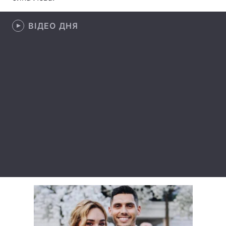
Лонгріди
ВІДЕО ДНЯ
Відео з Youtube
Статті
Інтерв'ю
Думки
Архів
Вакансії
Контакти
Послуги