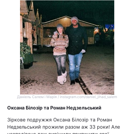
Даніель Салем і Марія / instagram.com/daniel_jihad_salem
Оксана Білозір та Роман Недзельський
Зіркове подружжя Оксана Білозір та Роман
Недзельський прожили разом аж 33 роки! Але