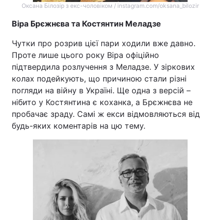
Оксана Білозір з екс-чоловіком / instagram.com/oksana_bilozir
Віра Брєжнєва та Костянтин Меладзе
Чутки про розрив цієї пари ходили вже давно.
Проте лише цього року Віра офіційно
підтвердила розлучення з Меладзе. У зіркових
колах подейкують, що причиною стали різні
погляди на війну в Україні. Ще одна з версій –
нібито у Костянтина є коханка, а Брєжнєва не
пробачає зраду. Самі ж екси відмовляються від
будь-яких коментарів на цю тему.