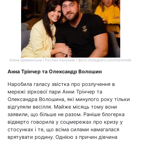
Аліна Шаманська і Руслан Ханумак / фото instagram.com/hanumak
Анна Трінчер та Олександр Волошин
Наробила галасу звістка про розлучення в
мережі зіркової пари Анни Трінчер та
Олександра Волошина, які минулого року тільки
відгуляли весілля. Майже місяць тому вони
заявили, що більше не разом. Раніше блогерка
відверто говорила у соцмережах про кризу у
стосунках і те, що всіма силами намагалася
врятувати родину. Однією з причин дівчина