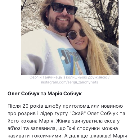
Сергій Танчинець з колишньою дружиною /
instagram.com/sergii_tanchynets
Олег Собчук та Марія Собчук
Після 20 років шлюбу приголомшили новиною
про розрив і лідер гурту "Скай" Олег Собчук та
його кохана Марія. Жінка звинуватила екса у
аб’юзі та запевнила, що їхні стосунки можна
називати токсичними. А далі ще цікавіше! Марія