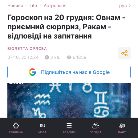
›
›
Новини
Lite
Астрологія
рус
Гороскоп на 20 грудня: Овнам -
приємний сюрприз, Ракам -
відповіді на запитання
ВІОЛЕТТА ОРЛОВА
07:10, 20.12.24
3 хв.
64859
Підпишіться на нас в Google
RU
МОВА
ГОЛОВНА
РОЗДІЛИ
ПОГОДА
ЛАЙТ