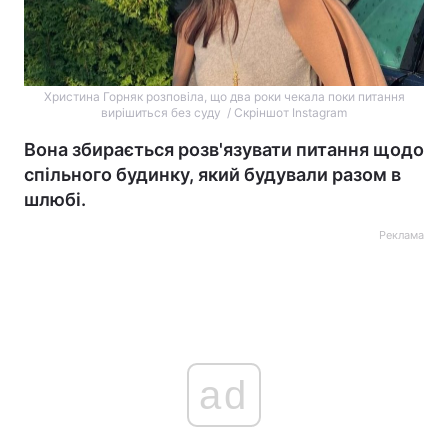
Христина Горняк розповіла, що два роки чекала поки питання
вирішиться без суду / Скріншот Instagram
Вона збирається розв'язувати питання щодо
спільного будинку, який будували разом в
шлюбі.
Реклама
ad