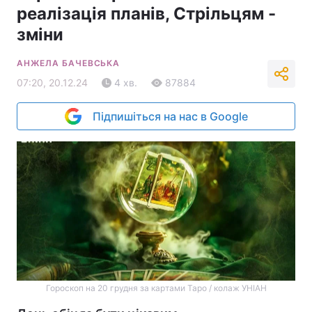
реалізація планів, Стрільцям -
зміни
АНЖЕЛА БАЧЕВСЬКА
07:20, 20.12.24
4 хв.
87884
Підпишіться на нас в Google
Гороскоп на 20 грудня за картами Таро / колаж УНІАН