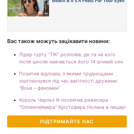
Вас також можуть зацікавити новини:
Лідер гурту "ТІК" розповів, де та на кого
після школи навчається його 14-річний син
Позитив відповів, з якими труднощами
зіштовхнувся під час вагітності дружини:
"Вона – феномен"
Король Чарльз III посвятив режисера
"Оппенгеймера" Крістофера Нолана в лицарі
ПІДТРИМАЙТЕ НАС