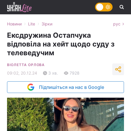
›
›
Новини
Lite
Зірки
рус
Ексдружина Остапчука
відповіла на хейт щодо суду з
телеведучим
ВІОЛЕТТА ОРЛОВА
09:02, 20.12.24
3 хв.
7928
Підпишіться на нас в Google