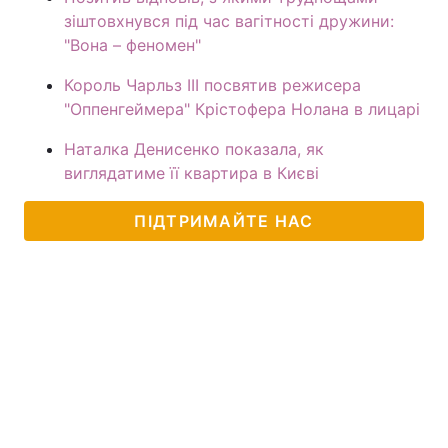
зіштовхнувся під час вагітності дружини:
"Вона – феномен"
Король Чарльз III посвятив режисера
"Оппенгеймера" Крістофера Нолана в лицарі
Наталка Денисенко показала, як
виглядатиме її квартира в Києві
ПІДТРИМАЙТЕ НАС