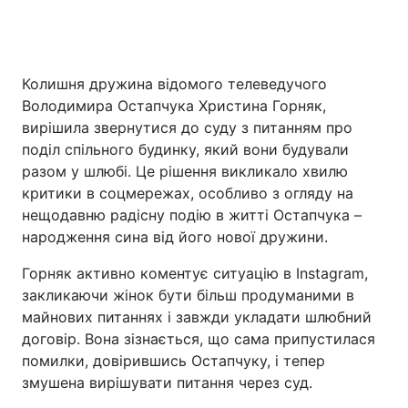
Головна
Війна
Колишня дружина відомого телеведучого
Володимира Остапчука Христина Горняк,
Україна
Політика
вирішила звернутися до суду з питанням про
поділ спільного будинку, який вони будували
Економіка
Світ
разом у шлюбі. Це рішення викликало хвилю
критики в соцмережах, особливо з огляду на
Спорт
Наука
нещодавню радісну подію в житті Остапчука –
народження сина від його нової дружини.
Техно і зв'язок
Лайт
Горняк активно коментує ситуацію в Instagram,
Зброя
Інциденти
закликаючи жінок бути більш продуманими в
майнових питаннях і завжди укладати шлюбний
Здоров'я
Туризм
договір. Вона зізнається, що сама припустилася
Цікавинки
Погода
помилки, довірившись Остапчуку, і тепер
змушена вирішувати питання через суд.
Екологія
Регіони