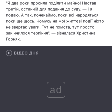
"Я два роки просила поділити майно! Настав
Лонгріди
третій, останній для подання до суду, — і я
подаю. А так, почекаймо, поки всі народяться,
поки ще щось. Чомусь на мої життєві події ніхто
Відео з Youtube
Статті
не звертає уваги. Тут не помста, тут просто
закінчилося терпіння", — зізналася Христина
Інтерв'ю
Думки
Горняк.
Архів
Вакансії
ВІДЕО ДНЯ
Контакти
Послуги
ad