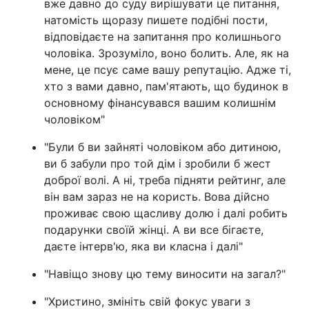
вже давно до суду вирішувати це питання,
натомість щоразу пишете подібні пости,
відповідаєте на запитання про колишнього
чоловіка. Зрозуміло, воно болить. Але, як на
мене, це псує саме вашу репутацію. Адже ті,
хто з вами давно, пам'ятають, що будинок в
основному фінансувався вашим колишнім
чоловіком"
"Були б ви зайняті чоловіком або дитиною,
ви б забули про той дім і зробили б жест
доброї волі. А ні, треба підняти рейтинг, але
він вам зараз не на користь. Вова дійсно
проживає свою щасливу долю і далі робить
подарунки своїй жінці. А ви все бігаєте,
даєте інтерв'ю, яка ви класна і далі"
"Навіщо знову цю тему виносити на загал?"
"Христино, змініть свій фокус уваги з