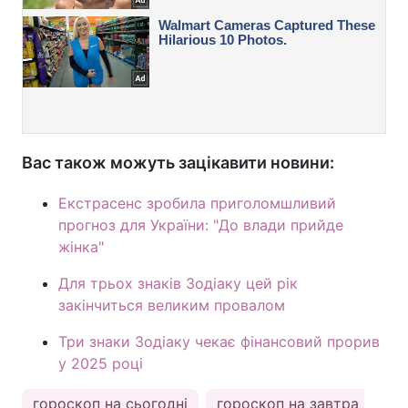
Вас також можуть зацікавити новини:
Екстрасенс зробила приголомшливий
прогноз для України: "До влади прийде
жінка"
Для трьох знаків Зодіаку цей рік
закінчиться великим провалом
Три знаки Зодіаку чекає фінансовий прорив
у 2025 році
гороскоп на сьогодні
гороскоп на завтра
ка