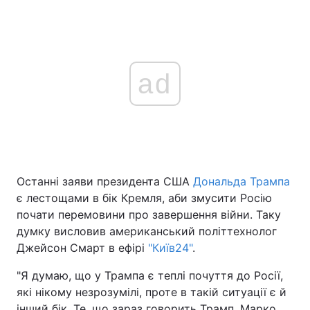
ad
Останні заяви президента США
Дональда Трампа
є лестощами в бік Кремля, аби змусити Росію
почати перемовини про завершення війни. Таку
думку висловив американський політтехнолог
Джейсон Смарт в ефірі
"Київ24"
.
"Я думаю, що у Трампа є теплі почуття до Росії,
які нікому незрозумілі, проте в такій ситуації є й
інший бік. Те, що зараз говорить Трамп, Марко