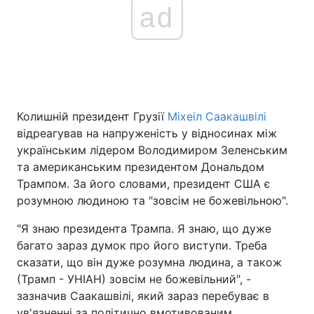
ad
Головна
Війна
Україна
Політика
Колишній президент Грузії
Міхеіл Саакашвілі
Економіка
Світ
відреагував на напруженість у відносинах між
українським лідером Володимиром Зеленським
Спорт
Наука
та американським президентом Дональдом
Трампом. За його словами, президент США є
Техно і зв'язок
Лайт
розумною людиною та "зовсім не божевільною".
Зброя
Інциденти
"Я знаю президента Трампа. Я знаю, що дуже
багато зараз думок про його виступи. Треба
Здоров'я
Туризм
сказати, що він дуже розумна людина, а також
Цікавинки
Погода
(Трамп - УНІАН) зовсім не божевільний", -
зазначив Саакашвілі, який зараз перебуває в
Екологія
Регіони
ув'язненні за політично вмотивованим