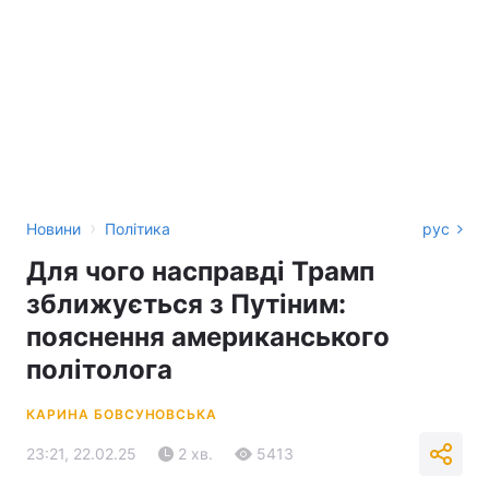
›
Новини
Політика
рус
Для чого насправді Трамп
зближується з Путіним:
пояснення американського
політолога
КАРИНА БОВСУНОВСЬКА
23:21, 22.02.25
2 хв.
5413