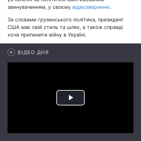
звинуваченням, у своєму
відеозверненні
.
Лонгріди
За словами грузинського політика, президент
США має свій стиль та шлях, а також справді
Відео з Youtube
Статті
хоче припинити війну в Україні.
Інтерв'ю
Думки
ВІДЕО ДНЯ
Архів
Вакансії
Контакти
Послуги
Play
Video