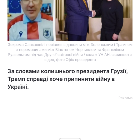
Зокрема Саакашвілі порівняв відносини між Зеленським і Трампом
з перемовинами між Вінстоном Черчиллем та Франкліном
Рузвельтом під час Другої світової війни / колаж УНІАН, скриншот з
відео, фото Офіс президента
За словами колишнього президента Грузії,
Трамп справді хоче припинити війну в
Україні.
Реклама