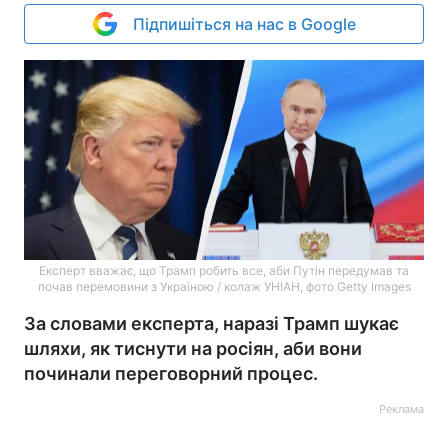
Підпишіться на нас в Google
Експерт вважає, що Трамп робить все, аби Путін передумав та
почав перемовини з Україною / колаж УНІАН, фото Getty Images
За словами експерта, наразі Трамп шукає
шляхи, як тиснути на росіян, аби вони
починали переговорний процес.
Реклама