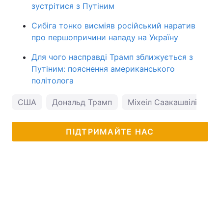
зустрітися з Путіним
Сибіга тонко висміяв російський наратив
про першопричини нападу на Україну
Для чого насправді Трамп зближується з
Путіним: пояснення американського
політолога
США
Дональд Трамп
Міхеіл Саакашвілі
В
ПІДТРИМАЙТЕ НАС