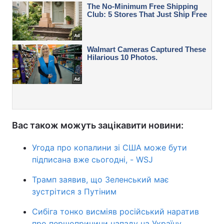
Вас також можуть зацікавити новини:
Угода про копалини зі США може бути
підписана вже сьогодні, - WSJ
Трамп заявив, що Зеленський має
зустрітися з Путіним
Сибіга тонко висміяв російський наратив
про першопричини нападу на Україну