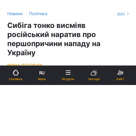
›
Новини
Політика
рус
Сибіга тонко висміяв
російський наратив про
першопричини нападу на
Україну
ІРИНА ПОГОРІЛА
RU
15:30, 22.02.25
2 хв.
4333
МОВА
ГОЛОВНА
РОЗДІЛИ
ПОГОДА
ЛАЙТ
Підпишіться на нас в Google