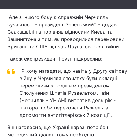
Тема оформлення
"Але з іншого боку є справжній Черчилль
сучасності - президент Зеленський", - додав
Саакашвілі та порівняв відносини Києва та
Вашингтона з тим, як проводилися перемовини
Британії та США під час Другої світової війни.
Також експрезидент Грузії підкреслив:
"Я хочу нагадати, що навіть у Другу світову
війну у Черчилля спочатку були складні
перемовини з тодішнім президентом
Сполучених Штатів Рузвельтом. І він
(Черчилль - УНІАН) витратив десь рік -
півтора щоби переконати Рузвельта
допомогти антигітлерівській коаліції".
Він наголосив, що Україні наразі потрібен
методичний діалог, тому необхідно