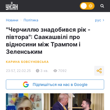
›
Новини
Політика
рус
"Черчиллю знадобився рік -
півтора": Саакашвілі про
відносини між Трампом і
Зеленським
КАРИНА БОВСУНОВСЬКА
23:57, 22.02.25
3 хв.
7092
Підпишіться на нас в Google