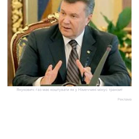
Янукович: газ має коштувати як у Німеччині мінус транзит
Реклама