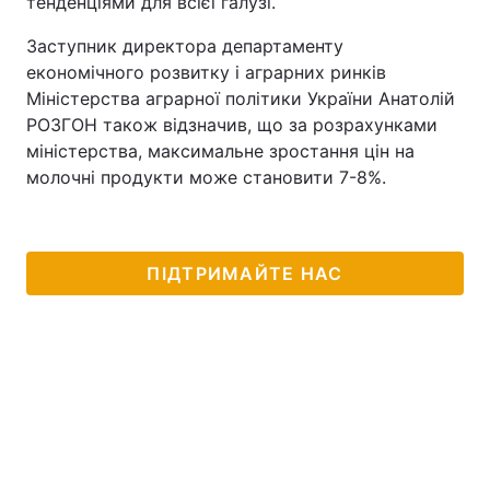
тенденціями для всієї галузі.
Лонгріди
Заступник директора департаменту
економічного розвитку і аграрних ринків
Міністерства аграрної політики України Анатолій
Відео з Youtube
Статті
РОЗГОН також відзначив, що за розрахунками
міністерства, максимальне зростання цін на
Інтерв'ю
Думки
молочні продукти може становити 7-8%.
Архів
Вакансії
Контакти
ПІДТРИМАЙТЕ НАС
Послуги