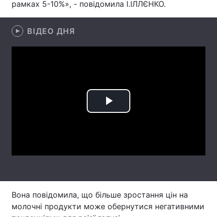
рамках 5-10%», - повідомила І.ІЛЛЄНКО.
ВІДЕО ДНЯ
Головна
Війна
Україна
Політика
Економіка
Світ
Спорт
Наука
Play
Техно і зв'язок
Лайт
Video
Зброя
Інциденти
Здоров'я
Туризм
Цікавинки
Погода
Вона повідомила, що більше зростання цін на
молочні продукти може обернутися негативними
Екологія
Регіони