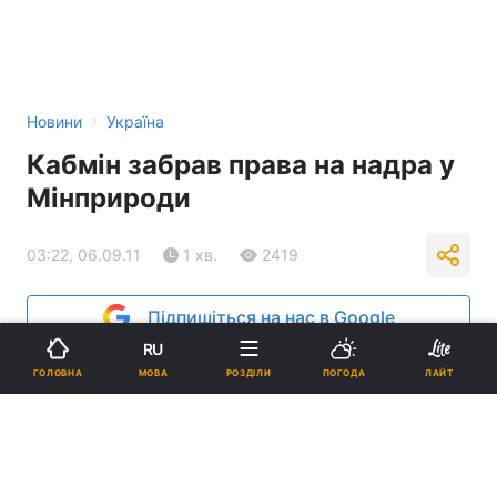
›
Новини
Україна
Кабмін забрав права на надра у
Мінприроди
03:22, 06.09.11
1 хв.
2419
Підпишіться на нас в Google
RU
Реклама
МОВА
ГОЛОВНА
РОЗДІЛИ
ПОГОДА
ЛАЙТ