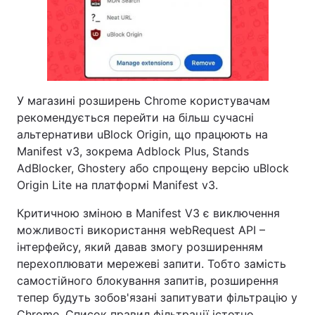
У магазині розширень Chrome користувачам
рекомендується перейти на більш сучасні
альтернативи uBlock Origin, що працюють на
Manifest v3, зокрема Adblock Plus, Stands
AdBlocker, Ghostery або спрощену версію uBlock
Origin Lite на платформі Manifest v3.
Критичною зміною в Manifest V3 є виключення
можливості використання webRequest API –
інтерфейсу, який давав змогу розширенням
перехоплювати мережеві запити. Тобто замість
самостійного блокування запитів, розширення
тепер будуть зобов'язані запитувати фільтрацію у
Chrome. Список правил фільтрації істотно