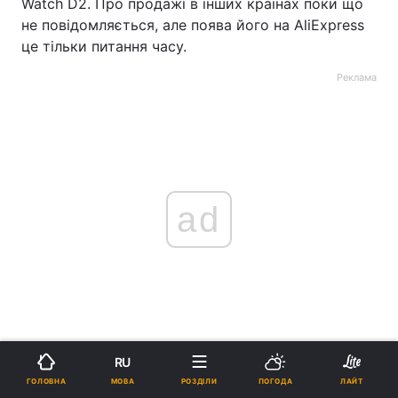
Watch D2. Про продажі в інших країнах поки що
не повідомляється, але поява його на AliExpress
це тільки питання часу.
Реклама
ad
RU
МОВА
ГОЛОВНА
РОЗДІЛИ
ПОГОДА
ЛАЙТ