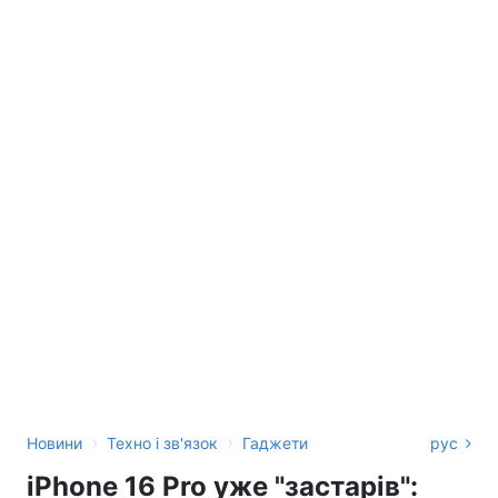
›
›
Новини
Техно і зв'язок
Гаджети
рус
iPhone 16 Pro уже "застарів":