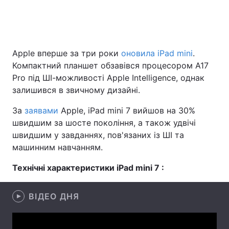
Головна
Війна
Apple вперше за три роки
оновила iPad mini
.
Компактний планшет обзавівся процесором A17
Україна
Політика
Pro під ШІ-можливості Apple Intelligence, однак
Економіка
Світ
залишився в звичному дизайні.
За
заявами
Apple, iPad mini 7 вийшов на 30%
Спорт
Наука
швидшим за шосте покоління, а також удвічі
Техно і зв'язок
Лайт
швидшим у завданнях, пов'язаних із ШІ та
машинним навчанням.
Зброя
Інциденти
Технічні характеристики iPad mini 7 :
Здоров'я
Туризм
ВІДЕО ДНЯ
Цікавинки
Погода
Екологія
Регіони