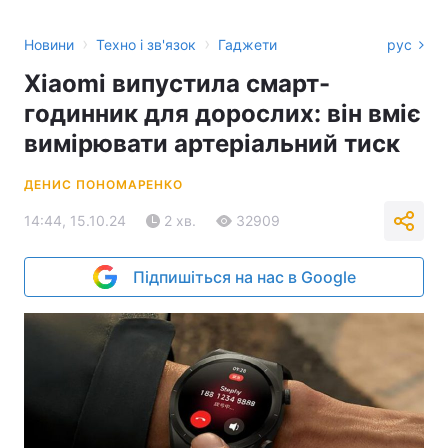
›
›
Новини
Техно і зв'язок
Гаджети
рус
Xiaomi випустила смарт-
годинник для дорослих: він вміє
вимірювати артеріальний тиск
ДЕНИС ПОНОМАРЕНКО
14:44, 15.10.24
2 хв.
32909
Підпишіться на нас в Google