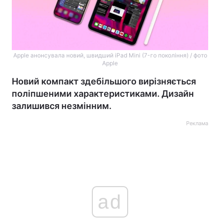
Apple анонсувала новий, швидший iPad Mini (7-го покоління) / фото
Apple
Новий компакт здебільшого вирізняється
поліпшеними характеристиками. Дизайн
залишився незмінним.
Реклама
ad