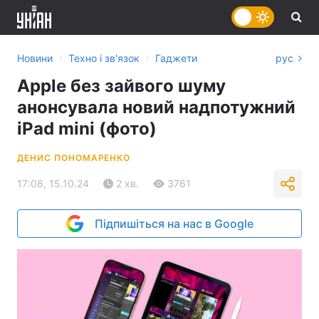
›
›
Новини
Техно і зв'язок
Гаджети
рус
Apple без зайвого шуму
анонсувала новий надпотужний
iPad mini (фото)
ДЕНИС ПОНОМАРЕНКО
17:08, 15.10.24
2 хв.
3761
Підпишіться на нас в Google