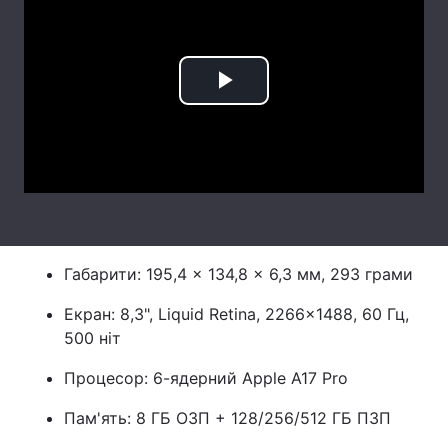
Лонгріди
Відео з Youtube
Статті
Play
Інтерв'ю
Думки
Video
Архів
Вакансії
Контакти
Послуги
Габарити: 195,4 × 134,8 × 6,3 мм, 293 грами
Екран: 8,3", Liquid Retina, 2266×1488, 60 Гц,
500 ніт
Процесор: 6-ядерний Apple A17 Pro
Пам'ять: 8 ГБ ОЗП + 128/256/512 ГБ ПЗП