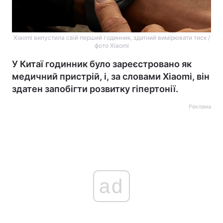
Xiaomi випустила свій перший годинник, здатний вимірювати тиск /
фото Xiaomi
У Китаї годинник було зареєстровано як
медичний пристрій, і, за словами Xiaomi, він
здатен запобігти розвитку гіпертонії.
Реклама
ad