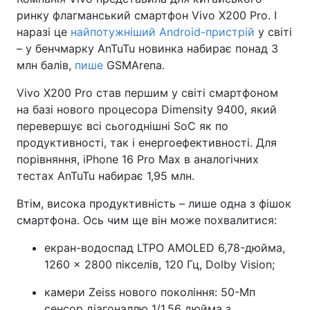
ринку флагманський смартфон Vivo X200 Pro. І
наразі це
найпотужніший Android-пристрій
у світі
– у бенчмарку AnTuTu новинка набирає понад 3
млн балів,
пише
GSMArena.
Vivo X200 Pro став першим у світі смартфоном
на базі нового процесора Dimensity 9400, який
перевершує всі сьогоднішні SoC як по
продуктивності, так і енергоефективності. Для
порівняння, iPhone 16 Pro Max в аналогічних
тестах AnTuTu набирає 1,95 млн.
Втім, висока продуктивність – лише одна з фішок
смартфона. Ось чим ще він може похвалитися:
екран-водоспад LTPO AMOLED 6,78-дюйма,
1260 × 2800 пікселів, 120 Гц, Dolby Vision;
камери Zeiss нового покоління: 50-Мп
сенсор діагоналлю 1/1,56 дюйма з