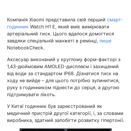
Компанія Xiaomi представила свій перший
смарт-
годинник
Watch H1 E, який вміє вимірювати
артеріальний тиск. Цього вдалося домогтися
завдяки спеціальній манжеті в ремінці,
пише
NotebookCheck.
Аксесуар виконаний у круглому форм-факторі з
1,43-дюймовим AMOLED-дисплеєм і захищений
від води за стандартом IP68. Дізнатися тиск на
ходу не вийде – для цього потрібно зупинитися,
руку з годинником піднести до серця, а другою
підтримувати лікоть.
У Китаї годинник був зареєстрований як
медичний пристрій другої категорії, і, за словами
виробника, здатний запобігти розвитку гіпертонії.