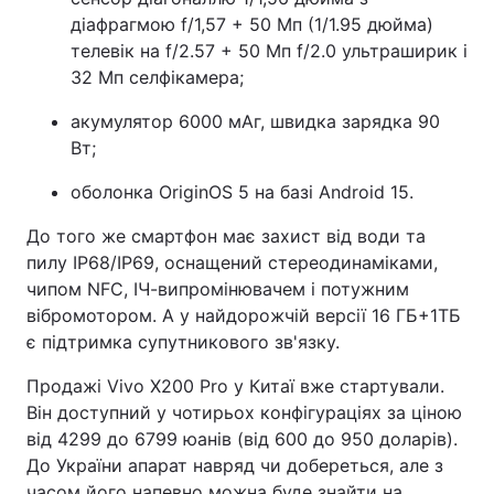
діафрагмою f/1,57 + 50 Мп (1/1.95 дюйма)
телевік на f/2.57 + 50 Мп f/2.0 ультраширик і
32 Мп селфікамера;
акумулятор 6000 мАг, швидка зарядка 90
Вт;
оболонка OriginOS 5 на базі Android 15.
До того же смартфон має захист від води та
пилу IP68/IP69, оснащений стереодинаміками,
чипом NFC, ІЧ-випромінювачем і потужним
вібромотором. А у найдорожчій версії 16 ГБ+1ТБ
є підтримка супутникового зв'язку.
Продажі Vivo X200 Pro у Китаї вже стартували.
Він доступний у чотирьох конфігураціях за ціною
від 4299 до 6799 юанів (від 600 до 950 доларів).
До України апарат навряд чи добереться, але з
часом його напевно можна буде знайти на