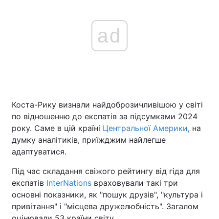
ad
Коста-Рику визнали найдоброзичливішою у світі
по відношенню до експатів за підсумками 2024
року. Саме в цій країні
Центральної Америки
, на
думку аналітиків, приїжджим найлегше
адаптуватися.
Під час складання свіжого рейтингу від гіда для
експатів
InterNations
враховували такі три
основні показники, як "пошук друзів", "культура і
привітання" і "місцева дружелюбність". Загалом
оцінювали 53 країни світу.