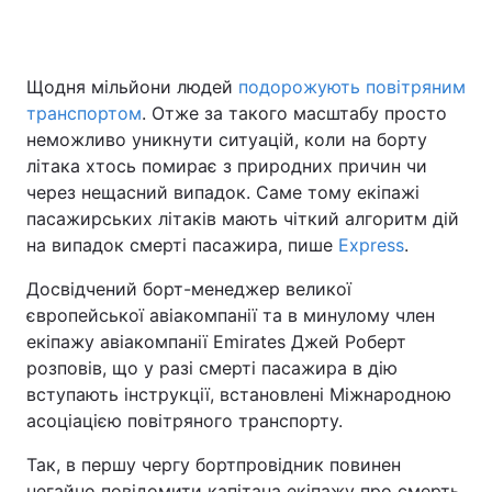
Щодня мільйони людей
подорожують повітряним
Головна
Війна
транспортом
. Отже за такого масштабу просто
неможливо уникнути ситуацій, коли на борту
Україна
Політика
літака хтось помирає з природних причин чи
через нещасний випадок. Саме тому екіпажі
Економіка
Світ
пасажирських літаків мають чіткий алгоритм дій
Спорт
Наука
на випадок смерті пасажира, пише
Express
.
Досвідчений борт-менеджер великої
Техно і зв'язок
Лайт
європейської авіакомпанії та в минулому член
Зброя
Інциденти
екіпажу авіакомпанії Emirates Джей Роберт
розповів, що у разі смерті пасажира в дію
Здоров'я
Туризм
вступають інструкції, встановлені Міжнародною
асоціацією повітряного транспорту.
Цікавинки
Погода
Так, в першу чергу бортпровідник повинен
Екологія
Регіони
негайно повідомити капітана екіпажу про смерть