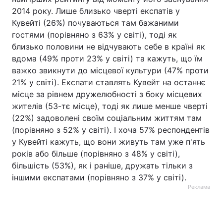
2014 року. Лише близько чверті експатів у
Кувейті (26%) почуваються там бажаними
гостями (порівняно з 63% у світі), тоді як
близько половини не відчувають себе в країні як
вдома (49% проти 23% у світі) та кажуть, що їм
важко звикнути до місцевої культури (47% проти
21% у світі). Експати ставлять Кувейт на останнє
місце за рівнем дружелюбності з боку місцевих
жителів (53-тє місце), тоді як лише менше чверті
(22%) задоволені своїм соціальним життям там
(порівняно з 52% у світі). І хоча 57% респондентів
у Кувейті кажуть, що вони живуть там уже п'ять
років або більше (порівняно з 48% у світі),
більшість (53%), як і раніше, дружать тільки з
іншими експатами (порівняно з 37% у світі).
Реклама