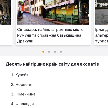
Сігішоара: найінстаграмніше місто
Ірланд
Румунії та справжня батьківщина
альте
Дракули
турис
Десять найгірших країн світу для експатів
Кувейт
Норвегія
Німеччина
Фінляндія