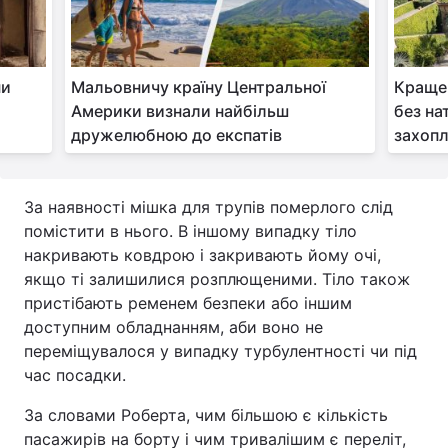
ни
Мальовничу країну Центральної
Краще 
Америки визнали найбільш
без нат
дружелюбною до експатів
захоп
За наявності мішка для трупів померлого слід
помістити в нього. В іншому випадку тіло
накривають ковдрою і закривають йому очі,
якщо ті залишилися розплющеними. Тіло також
пристібають ременем безпеки або іншим
доступним обладнанням, аби воно не
переміщувалося у випадку турбулентності чи під
час посадки.
За словами Роберта, чим більшою є кількість
пасажирів на борту і чим тривалішим є переліт,