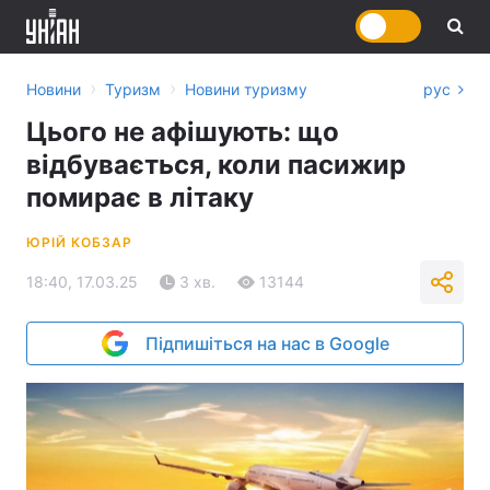
›
›
Новини
Туризм
Новини туризму
рус
Цього не афішують: що
відбувається, коли пасижир
помирає в літаку
ЮРІЙ КОБЗАР
18:40, 17.03.25
3 хв.
13144
Підпишіться на нас в Google