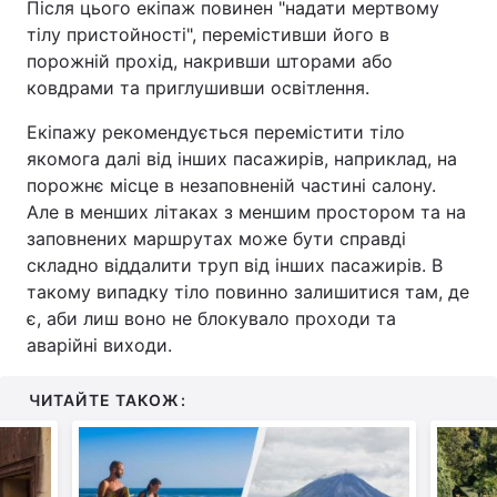
Після цього екіпаж повинен "надати мертвому
тілу пристойності", перемістивши його в
Тема оформлення
порожній прохід, накривши шторами або
ковдрами та приглушивши освітлення.
Екіпажу рекомендується перемістити тіло
якомога далі від інших пасажирів, наприклад, на
порожнє місце в незаповненій частині салону.
Але в менших літаках з меншим простором та на
заповнених маршрутах може бути справді
складно віддалити труп від інших пасажирів. В
такому випадку тіло повинно залишитися там, де
є, аби лиш воно не блокувало проходи та
аварійні виходи.
ЧИТАЙТЕ ТАКОЖ: