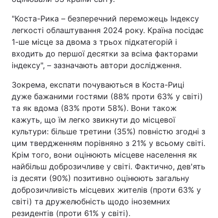
"Коста-Рика – безперечний переможець Індексу
легкості облаштування 2024 року. Країна посідає
1-ше місце за двома з трьох підкатегорій і
входить до першої десятки за всіма факторами
індексу", – зазначають автори дослідження.
Зокрема, експати почуваються в Коста-Риці
дуже бажаними гостями (88% проти 63% у світі)
та як вдома (83% проти 58%). Вони також
кажуть, що їм легко звикнути до місцевої
культури: більше третини (35%) повністю згодні з
цим твердженням порівняно з 21% у всьому світі.
Крім того, вони оцінюють місцеве населення як
найбільш доброзичливе у світі. Фактично, дев'ять
із десяти (90%) позитивно оцінюють загальну
доброзичливість місцевих жителів (проти 63% у
світі) та дружелюбність щодо іноземних
резидентів (проти 61% у світі).