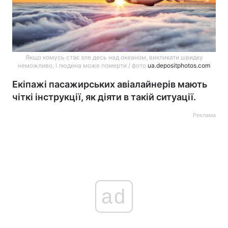
Якщо комусь стає зле десь над океаном, викликати швидку
неможливо, і людина може померти / фото
ua.depositphotos.com
Екіпажі пасажирських авіалайнерів мають
чіткі інструкції, як діяти в такій ситуації.
Реклама
ad