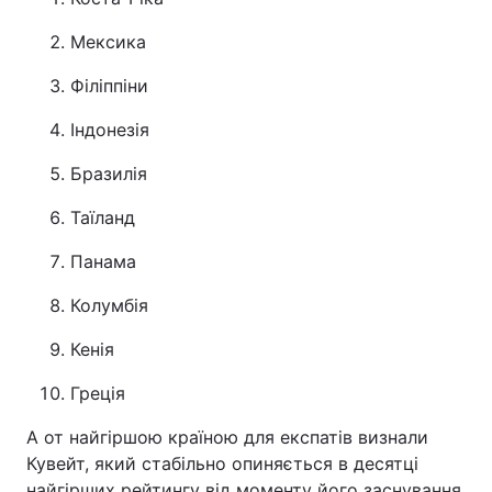
Мексика
Філіппіни
Індонезія
Бразилія
Таїланд
Панама
Колумбія
Кенія
Греція
А от найгіршою країною для експатів визнали
Кувейт, який стабільно опиняється в десятці
найгірших рейтингу від моменту його заснування