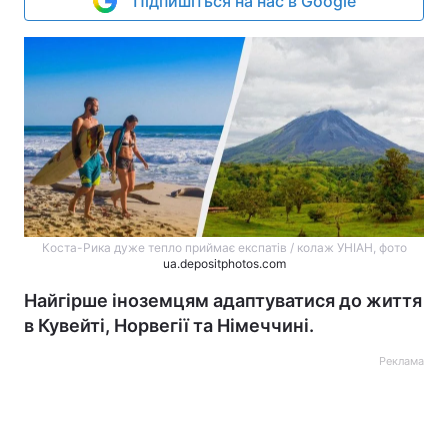
Підпишіться на нас в Google
Коста-Рика дуже тепло приймає експатів / колаж УНІАН, фото
ua.depositphotos.com
Найгірше іноземцям адаптуватися до життя
в Кувейті, Норвегії та Німеччині.
Реклама