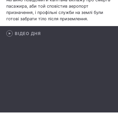
пасажира, аби той сповістив аеропорт
Лонгріди
призначення, і профільні служби на землі були
готові забрати тіло після приземлення.
Відео з Youtube
Статті
ВІДЕО ДНЯ
Інтерв'ю
Думки
Архів
Вакансії
Контакти
Послуги