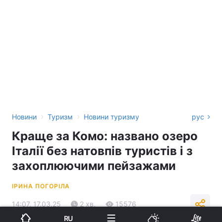
›
›
Новини
Туризм
Новини туризму
рус
Краще за Комо: названо озеро
Італії без натовпів туристів і з
захоплюючими пейзажами
ІРИНА ПОГОРІЛА
14:07, 17.03.25
2 хв.
15576
RU