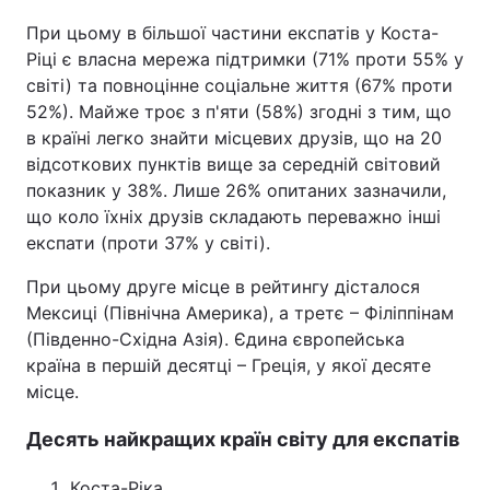
При цьому в більшої частини експатів у Коста-
Ріці є власна мережа підтримки (71% проти 55% у
світі) та повноцінне соціальне життя (67% проти
52%). Майже троє з п'яти (58%) згодні з тим, що
в країні легко знайти місцевих друзів, що на 20
відсоткових пунктів вище за середній світовий
показник у 38%. Лише 26% опитаних зазначили,
що коло їхніх друзів складають переважно інші
експати (проти 37% у світі).
При цьому друге місце в рейтингу дісталося
Мексиці (Північна Америка), а третє – Філіппінам
(Південно-Східна Азія). Єдина європейська
країна в першій десятці – Греція, у якої десяте
місце.
Десять найкращих країн світу для експатів
Коста-Ріка