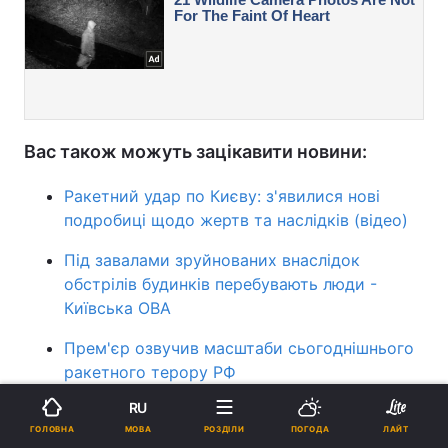
Вас також можуть зацікавити новини:
Ракетний удар по Києву: з'явилися нові
подробиці щодо жертв та наслідків (відео)
Під завалами зруйнованих внаслідок
обстрілів будинків перебувають люди -
Київська ОВА
Прем'єр озвучив масштаби сьогоднішнього
ракетного терору РФ
RU
ракетний удар
війна в Україні
МОВА
ГОЛОВНА
РОЗДІЛИ
ПОГОДА
ЛАЙТ