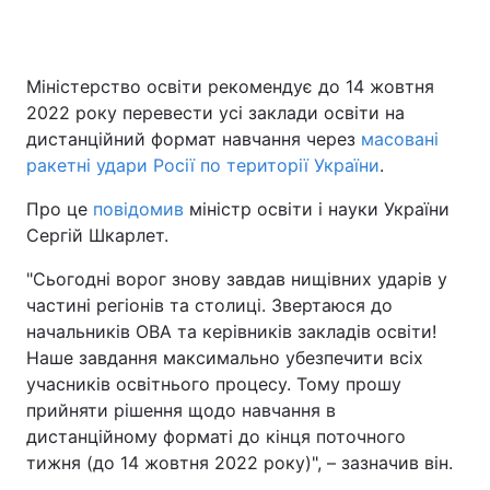
Міністерство освіти рекомендує до 14 жовтня
Головна
Війна
2022 року перевести усі заклади освіти на
дистанційний формат навчання через
масовані
Україна
Політика
ракетні удари Росії по території України
.
Економіка
Світ
Про це
повідомив
міністр освіти і науки України
Сергій Шкарлет.
Спорт
Наука
"Сьогодні ворог знову завдав нищівних ударів у
Техно і зв'язок
Лайт
частині регіонів та столиці. Звертаюся до
начальників ОВА та керівників закладів освіти!
Зброя
Інциденти
Наше завдання максимально убезпечити всіх
учасників освітнього процесу. Тому прошу
Здоров'я
Туризм
прийняти рішення щодо навчання в
Цікавинки
Погода
дистанційному форматі до кінця поточного
тижня (до 14 жовтня 2022 року)", – зазначив він.
Екологія
Регіони