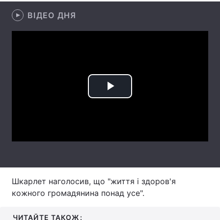
ВІДЕО ДНЯ
Лонгріди
Відео з Youtube
Статті
Інтерв'ю
Думки
Архів
Вакансії
Play
Контакти
Video
Послуги
Шкарлет наголосив, що "життя і здоров'я
кожного громадянина понад усе".
ЧИТАЙТЕ ТАКОЖ: