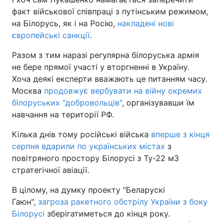
факт військової співпраці з путінським режимом,
на Білорусь, як і на Росію,
накладені нові
європейські санкції
.
Разом з тим наразі регулярна білоруська армія
не бере прямої участі у вторгненні в Україну.
Хоча деякі експерти вважають це питанням часу.
Москва
продовжує вербувати на війну окремих
білоруських "добровольців"
, організувавши їм
навчання на території РФ.
Кілька днів тому російські війська
вперше з кінця
серпня вдарили по українських містах
з
повітряного простору Білорусі з Ту-22 м3
стратегічної авіації.
В цілому, на думку проекту "Беларускі
Гаюн",
загроза ракетного обстрілу України з боку
Білорусі
зберігатиметься до кінця року.