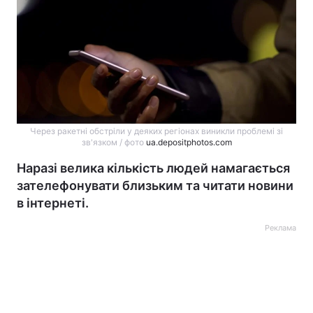
Через ракетні обстріли у деяких регіонах виникли проблемі зі
зв'язком / фото
ua.depositphotos.com
Наразі велика кількість людей намагається
зателефонувати близьким та читати новини
в інтернеті.
Реклама