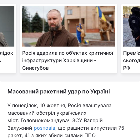
Тема оформлення
лідок
Росія вдарила по об'єктах критичної
Прем'
ь
інфраструктури Харківщини -
сьогод
Синєгубов
РФ
Масований ракетний удар по Україні
У понеділок, 10 жовтня, Росія влаштувала
масований обстріл українських
міст. Головнокомандувач ЗСУ Валерій
Залужний
розповів
, що рашисти випустили 75
ракет, 41 з яких збили силами ППО.