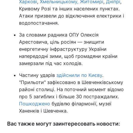
Харкові
,
Хмельницькому, Житомирі
,
Дніпрі
,
Кривому Розі та інших населених пунктах.
Атаки призвели до відключення електрики і
водопостачання.
За словами радника ОПУ Олексія
Арестовича, ціль росіян — знищити
енергетичну інфраструктуру України
напередодні зими, щоб громадяни країни
замерзали під час холодів.
Частину ударів
здійснили по Києву
.
"Прильоти" зафіксовано в Шевченківському
районі столиці. На поточний момент відомо
про 5 загиблих і більше 30 постраждалих.
Пошкоджено
будівлю філармонії, музеї
Ханенків і Шевченка.
Вас также могут заинтересовать новости: