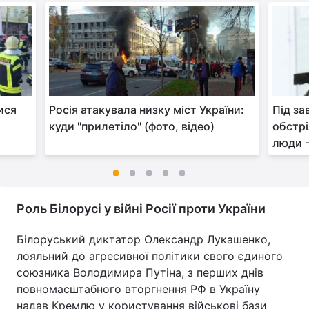
ися
Росія атакувала низку міст України:
Під за
куди "прилетіло" (фото, відео)
обстрі
люди -
Роль Білорусі у війні Росії проти України
Білоруський диктатор Олександр Лукашенко,
лояльний до агресивної політики свого єдиного
союзника Володимира Путіна, з перших днів
повномасштабного вторгнення РФ в Україну
надав Кремлю у користування військові бази