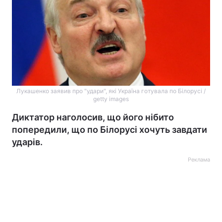
Лукашенко заявив про "удари", які Україна готувала по Білорусі /
getty images
Диктатор наголосив, що його нібито
попередили, що по Білорусі хочуть завдати
ударів.
Реклама