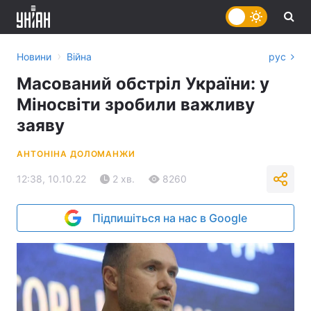
›
Новини
Війна
рус
Масований обстріл України: у
Міносвіти зробили важливу
заяву
АНТОНІНА ДОЛОМАНЖИ
12:38, 10.10.22
2 хв.
8260
Підпишіться на нас в Google