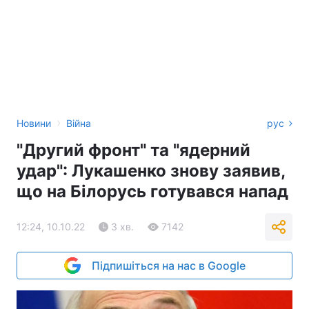
›
Новини
Війна
рус
"Другий фронт" та "ядерний
удар": Лукашенко знову заявив,
що на Білорусь готувався напад
12:24, 10.10.22
3 хв.
7142
Підпишіться на нас в Google