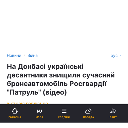
›
Новини
Війна
рус
На Донбасі українські
десантники знищили сучасний
бронеавтомобіль Росгвардії
"Патруль" (відео)
ВІКТОРІЯ ГОРДІЄНКО
RU
22:13, 06.09.22
1 хв.
12787
МОВА
ГОЛОВНА
РОЗДІЛИ
ПОГОДА
ЛАЙТ