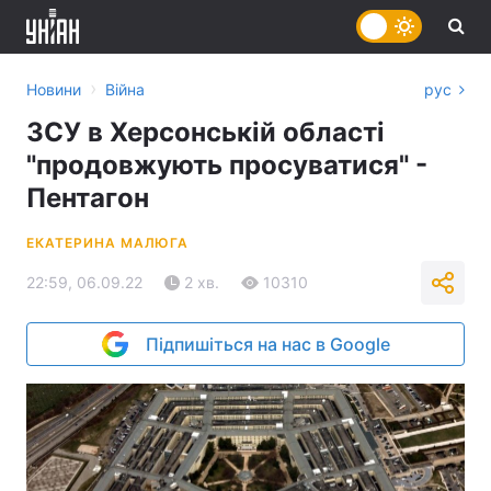
›
Новини
Війна
рус
ЗСУ в Херсонській області
"продовжують просуватися" -
Пентагон
ЕКАТЕРИНА МАЛЮГА
22:59, 06.09.22
2 хв.
10310
Підпишіться на нас в Google