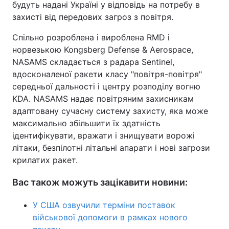
будуть надані Україні у відповідь на потребу в
захисті від передових загроз з повітря.
Тема оформлення
Спільно розроблена і вироблена RMD і
норвезькою Kongsberg Defense & Aerospace,
NASAMS складається з радара Sentinel,
вдосконаленої ракети класу "повітря-повітря"
середньої дальності і центру розподілу вогню
KDA. NASAMS надає повітряним захисникам
адаптовану сучасну систему захисту, яка може
максимально збільшити їх здатність
ідентифікувати, вражати і знищувати ворожі
літаки, безпілотні літальні апарати і нові загрози
крилатих ракет.
Вас також можуть зацікавити новини:
У США озвучили терміни поставок
військової допомоги в рамках нового