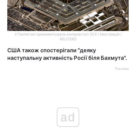
У Пентагоні прокоментували контрнаступ ЗСУ / Ілюстрація /
REUTERS
США також спостерігали "деяку
наступальну активність Росії біля Бахмута".
Реклама
ad