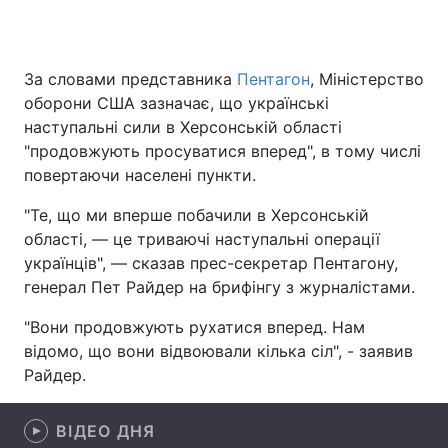
За словами представника
Пентагон
, Міністерство
Головна
Війна
оборони США зазначає, що українські
наступальні сили в Херсонській області
Україна
Політика
"продовжують просуватися вперед", в тому числі
повертаючи населені пункти.
Економіка
Світ
"Те, що ми вперше побачили в Херсонській
Спорт
Наука
області, — це триваючі наступальні операції
українців", — сказав прес-секретар Пентагону,
Техно і зв'язок
Лайт
генерал Пет Райдер на брифінгу з журналістами.
Зброя
Інциденти
"Вони продовжують рухатися вперед. Нам
відомо, що вони відвоювали кілька сіл", - заявив
Здоров'я
Туризм
Райдер.
Цікавинки
Погода
ВІДЕО ДНЯ
Екологія
Регіони