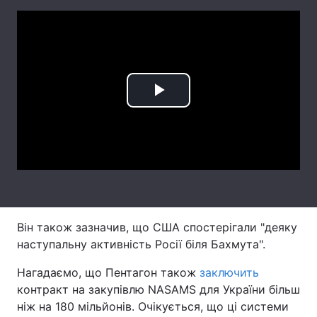
Лонгріди
Відео з Youtube
Статті
Інтерв'ю
Думки
Play
Архів
Вакансії
Video
Контакти
Послуги
Він також зазначив, що США спостерігали "деяку
наступальну активність Росії біля Бахмута".
Нагадаємо, що Пентагон також
заключить
контракт на закупівлю NASAMS для України більш
ніж на 180 мільйонів. Очікується, що ці системи