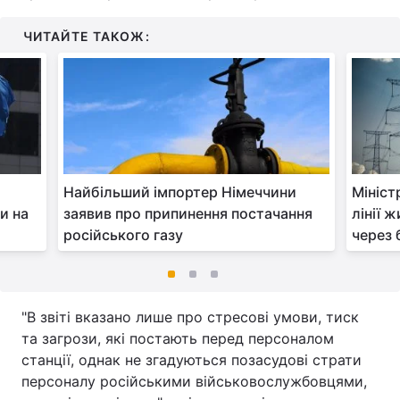
ЧИТАЙТЕ ТАКОЖ:
Найбільший імпортер Німеччини
Мініст
и на
заявив про припинення постачання
лінії 
російського газу
через 
"В звіті вказано лише про стресові умови, тиск
та загрози, які постають перед персоналом
станції, однак не згадуються позасудові страти
персоналу російськими військовослужбовцями,