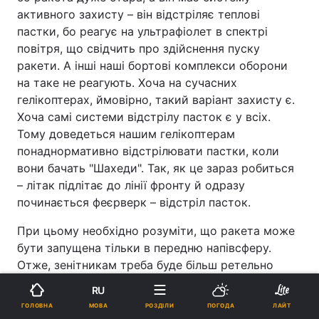
активного захисту – він відстріляє теплові
пастки, бо реагує на ультрафіолет в спектрі
повітря, що свідчить про здійснення пуску
ракети. А інші наші бортові комплекси оборони
на таке не реагують. Хоча на сучасних
гелікоптерах, ймовірно, такий варіант захисту є.
Хоча самі системи відстрілу пасток є у всіх.
Тому доведеться нашим гелікоптерам
понаднормативно відстрілювати пастки, коли
вони бачать "Шахеди". Так, як це зараз робиться
– літак підлітає до лінії фронту й одразу
починається феєрверк – відстріл пасток.
При цьому необхідно розуміти, що ракета може
бути запущена тільки в передню напівсферу.
Отже, зенітникам треба буде більш ретельно
слідкувати, чи немає за нашим гелікоптером на
RU
відстані 10 км ще одного "Шахеда". Тобто
МОВА
ГОЛОВНА
РОЗДІЛИ
ПОГОДА
ЛАЙТ
розрахунки радарів треба буде доповнити