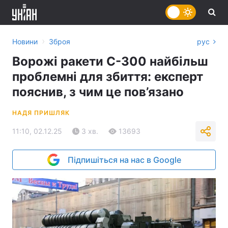
›
Новини
Зброя
рус
Ворожі ракети С-300 найбільш
проблемні для збиття: експерт
пояснив, з чим це пов’язано
НАДЯ ПРИШЛЯК
11:10, 02.12.25
3 хв.
13693
Підпишіться на нас в Google