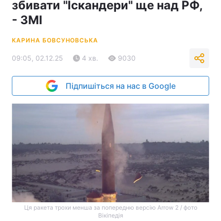
збивати "Іскандери" ще над РФ,
- ЗМІ
КАРИНА БОВСУНОВСЬКА
09:05, 02.12.25
4 хв.
9030
Підпишіться на нас в Google
Ця ракета трохи менша за попередню версію Arrow 2 / фото
Вікіпедія