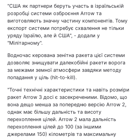
"США як партнери беруть участь в ізраїльській
розробці системи озброєння Arrow та
виготовляють значну частину компонентів. Тому
експорт системи потребує схвалення не тільки
уряду Ізраїлю, але й США", - додали у
"Мілітарному".
Водночас керована зенітна ракета цієї системи
дозволяє знищувати далекобійні ракети ворога
за межами земної атмосфери завдяки методу
попадання у ціль (hit-to-kill).
"Точні технічні характеристики та навіть розміри
ракет Arrow 3 досі є засекреченими. Відомо, що
вона дещо менша за попередню версію Arrow 2,
однак має більшу дальність та висоту
перехоплення цілей. Arrow 2 мала дальність
перехоплення цілей до 100 (за іншими
джерелами 150) кілометрів та максимальну