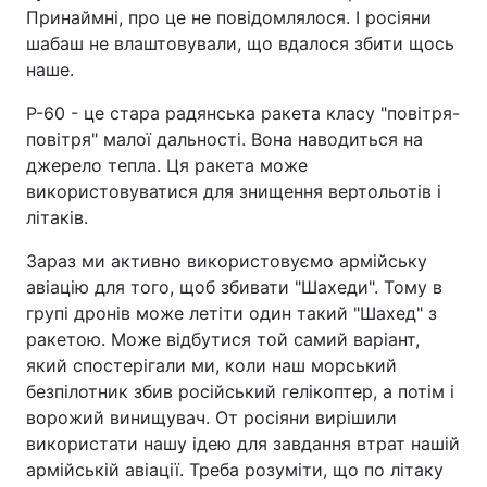
Принаймні, про це не повідомлялося. І росіяни
шабаш не влаштовували, що вдалося збити щось
наше.
Р-60 - це стара радянська ракета класу "повітря-
повітря" малої дальності. Вона наводиться на
джерело тепла. Ця ракета може
використовуватися для знищення вертольотів і
літаків.
Зараз ми активно використовуємо армійську
авіацію для того, щоб збивати "Шахеди". Тому в
групі дронів може летіти один такий "Шахед" з
ракетою. Може відбутися той самий варіант,
який спостерігали ми, коли наш морський
безпілотник збив російський гелікоптер, а потім і
ворожий винищувач. От росіяни вирішили
використати нашу ідею для завдання втрат нашій
армійській авіації. Треба розуміти, що по літаку