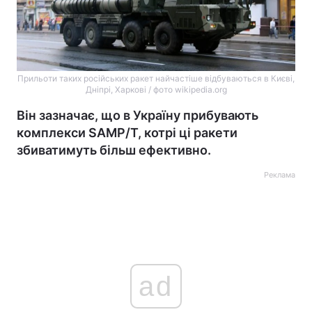
Прильоти таких російських ракет найчастіше відбуваються в Києві,
Дніпрі, Харкові / фото wikipedia.org
Він зазначає, що в Україну прибувають
комплекси SAMP/T, котрі ці ракети
збиватимуть більш ефективно.
Реклама
ad