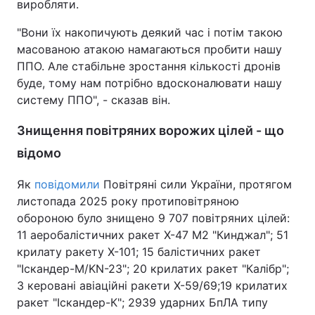
виробляти.
"Вони їх накопичують деякий час і потім такою
масованою атакою намагаються пробити нашу
ППО. Але стабільне зростання кількості дронів
буде, тому нам потрібно вдосконалювати нашу
систему ППО", - сказав він.
Знищення повітряних ворожих цілей - що
відомо
Як
повідомили
Повітряні сили України, протягом
листопада 2025 року протиповітряною
обороною було знищено 9 707 повітряних цілей:
11 аеробалістичних ракет Х-47 М2 "Кинджал"; 51
крилату ракету Х-101; 15 балістичних ракет
"Іскандер-М/KN-23"; 20 крилатих ракет "Калібр";
3 керовані авіаційні ракети Х-59/69;19 крилатих
ракет "Іскандер-К"; 2939 ударних БпЛА типу