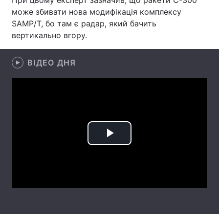
При цьому експерт зазначив, що ракети С-300
може збивати нова модифікація комплексу
Лонгріди
SAMP/T, бо там є радар, який бачить
вертикально вгору.
Відео з Youtube
Статті
ВІДЕО ДНЯ
Інтерв'ю
Думки
Архів
Вакансії
Контакти
Послуги
Play
Video