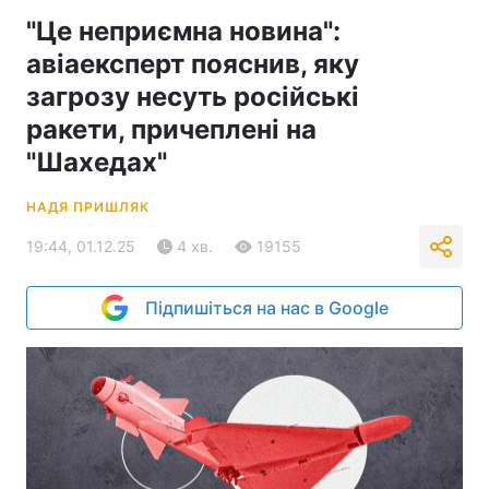
"Це неприємна новина":
авіаексперт пояснив, яку
загрозу несуть російські
ракети, причеплені на
"Шахедах"
НАДЯ ПРИШЛЯК
19:44, 01.12.25
4 хв.
19155
Підпишіться на нас в Google