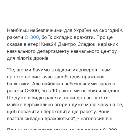
Головна
Війна
Найбільш небезпечними для України на сьогодні є
ракети
С-300
, бо їх складно вражати. Про це
Україна
Політика
сказав в етері Київ24 Дмитро Следюк, керівник
Економіка
Світ
навчального департаменту навчального центру
для пілотів дронів.
Спорт
Наука
"Те, що ми бачимо з відкритих джерел - нам
Техно і зв'язок
Лайт
просто не вистачає засобів для враження
балістики. Але найбільш небезпечними зараз є
Зброя
Інциденти
ракети С-300, бо з 10 ракет ми не збили жодної.
Це дуже швидкі ракети, вони до нас летять
Здоров'я
Туризм
майже вертикально згори і дуже мало часу на те,
щоб побачити і перехопити цю ракету. Вони
Цікавинки
Погода
взагалі складно вражаються", - наголосив він.
Екологія
Регіони