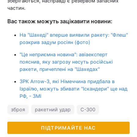
зберігаються, насправді є резервом запасних
частин.
Вас також можуть зацікавити новини:
На "Шахеді" вперше виявили ракету: "Флеш"
розкрив задум росіян (фото)
"Це неприємна новина": авіаексперт
пояснив, яку загрозу несуть російські
ракети, причеплені на "Шахедах"
ЗРК Arrow-3, які Німеччина придбала в
Ізраїлю, можуть збивати "Іскандери" ще над
РФ, - ЗМІ
зброя
ракетний удар
С-300
ПІДТРИМАЙТЕ НАС