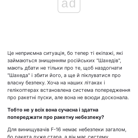
ad
Це неприємна ситуація, бо тепер ті екіпажі, які
займаються знищенням російських "Шахедів",
мають дбати не тільки про те, щоб наздогнати
"Шахеда" і збити його, а ще й піклуватися про
власну безпеку. Хоча на наших літаках і
гелікоптерах встановлена система попередження
про ракетні пуски, але вона не всюди досконала.
Тобто не у всіх вона сучасна і здатна
попереджати про ракетну небезпеку?
Для винищувачів F-16 немає небезпеки загалом,
бо ракета дуже стара, а він має систему