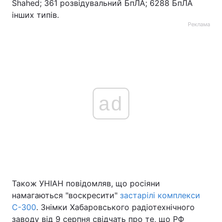
Shahed; 361 розвідувальний БпЛА; 6288 БпЛА
інших типів.
Реклама
ad
Також УНІАН повідомляв, що росіяни
намагаються "воскресити"
застарілі комплекси
С-300
. Знімки Хабаровського радіотехнічного
заводу від 9 серпня свідчать про те, що РФ