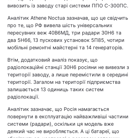
вивозить із заводу старі системи ППО С-300ПС.
Аналітик Athene Noctua зазначав, що це свідчить
про те, що РФ вивела шість універсальних
пересувних веж 40В6МД, три радари 30Н6 та
два 5Н66, 13 пускових установок 5П85, чотири
мобільні ремонтні майстерні та 14 генераторів.
Втім, додатковий аналіз показує, що
радіолокаційні станції 30Н6 росіяни не вивезли з
території заводу, а лише перемістили в середині
території. Загалом на території підприємства
залишається 13 одиниць таких систем
радіолокації.
Аналітик зазначає, що Росія намагається
повернути в експлуатацію найважливіші частини
системи (радари), оскільки ця модель вже
деякий час не виробляється. А ці батареї, що