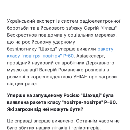
Український експерт із систем радіоелектронної
боротьби та військового зв'язку Сергій "Флеш"
Бескрестнов повідомив у соціальних мережах,
що на російському ударному
безпілотнику "Шахед" уперше виявили
ракету
класу "повітря-повітря" Р-60
. Авіаексперт,
провідний науковий співробітник Державного
музею авіації Валерій Романенко розповів в
розмові з кореспонденткою УНІАН про загрози
від цих ракет.
Уперше на запущеному Росією "Шахеді" була
виявлена ракета класу "повітря-повітря" Р-60.
Які загрози від неї можуть бути?
Це справді вперше виявлено. Останнім часом не
було збитих наших літаків і гелікоптерів.