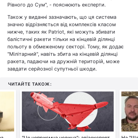
Рівного до Сум", - пояснюють експерти.
Також у виданні зазначають, що ця система
значно відрізняється від комплексів класом
нижче, таких як Patriot, які можуть збивати
балістичні ракети тільки на кінцевій ділянці
польоту в обмеженому секторі. Тому, як додає
"Мілітарний", навіть збита на кінцевій ділянці
ракета, падаючи на дружній територій, може
завдати серйозної супутньої шкоди.
ЧИТАЙТЕ ТАКОЖ:
ез
"Це неприємна новина": авіаексперт
На "Ша