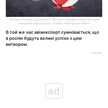
Експерт нагадав, що ракета Р-60 може використовуватися для
знищення вертольотів і літаків / Ілюстрація УНІАН
В той же час авіаексперт сумнівається, що
в росіян будуть великі успіхи з цим
витвором.
Реклама
ad