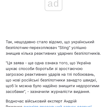
ad
Так, нещодавно стало відомо, що український
безпілотник-перехоплювач "Sting" успішно
знищив кілька реактивних ударних безпілотників.
"Ця заява - ще одна ознака того, що Україна
шукає способи боротьби зі зростаючою
загрозою реактивних ударів на тлі побоювань,
що нові російські безпілотники занадто швидкі,
щоб їх можна було надійно знищити недорогими
засобами", - зазначили журналісти видання.
Водночас військовий експерт Андрій
Риженко
висміяв провальний запуск ядерної