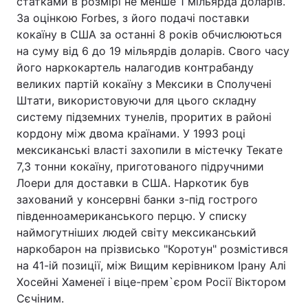
статками в розмірі не менше 1 мільярда доларів.
За оцінкою Forbes, з його подачі поставки
кокаїну в США за останні 8 років обчислюються
на суму від 6 до 19 мільярдів доларів. Свого часу
його наркокартель налагодив контрабанду
великих партій кокаїну з Мексики в Сполучені
Штати, використовуючи для цього складну
систему підземних тунелів, проритих в районі
кордону між двома країнами. У 1993 році
мексиканські власті захопили в містечку Текате
7,3 тонни кокаїну, приготованого підручними
Лоери для доставки в США. Наркотик був
захований у консервні банки з-під гострого
південноамериканського перцю. У списку
наймогутніших людей світу мексиканський
наркобарон на прізвисько "Коротун" розмістився
на 41-ій позиції, між Вищим керівником Ірану Алі
Хосейні Хаменеї і віце-прем`єром Росії Віктором
Сєчіним.