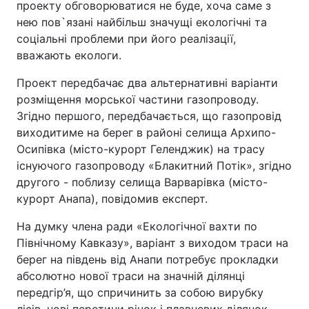
проекту обговорюватися не буде, хоча саме з
нею пов`язані найбільш значущі екологічні та
соціальні проблеми при його реалізації,
вважають екологи.
Проект передбачає два альтернативні варіанти
розміщення морської частини газопроводу.
Згідно першого, передбачається, що газопровід
виходитиме на берег в районі селища Архипо-
Осипівка (місто-курорт Геленджик) на трасу
існуючого газопроводу «Блакитний Потік», згідно
другого - поблизу селища Варварівка (місто-
курорт Анапа), повідомив експерт.
На думку члена ради «Екологічної вахти по
Північному Кавказу», варіант з виходом траси на
берег на південь від Анапи потребує прокладки
абсолютно нової траси на значній ділянці
передгір’я, що спричинить за собою вирубку