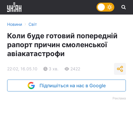
›
Новини
Світ
Коли буде готовий попередній
рапорт причин смоленської
авіакатастрофи
22:02, 16.05.10
3 хв.
2422
Підпишіться на нас в Google
Реклама