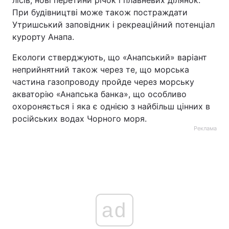
лісів, нові перетини річок і плавневих ділянок.
При будівництві може також постраждати
Утришський заповідник і рекреаційний потенціал
курорту Анапа.
Екологи стверджують, що «Анапський» варіант
неприйнятний також через те, що морська
частина газопроводу пройде через морську
акваторію «Анапська банка», що особливо
охороняється і яка є однією з найбільш цінних в
російських водах Чорного моря.
Реклама
ad