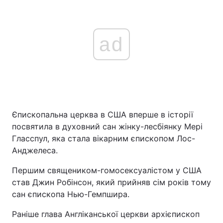
ad
Єпископальна церква в США вперше в історії
посвятила в духовний сан жінку-лесбіянку Мері
Гласспул, яка стала вікарним єпископом Лос-
Анджелеса.
Першим священиком-гомосексуалістом у США
став Джин Робінсон, який прийняв сім років тому
сан єпископа Нью-Гемпшира.
Раніше глава Англіканської церкви архієпископ