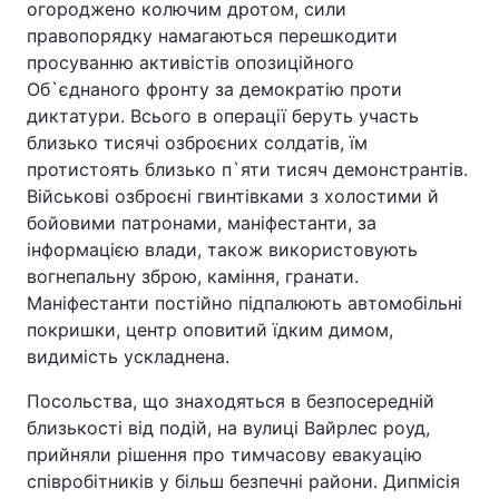
огороджено колючим дротом, сили
правопорядку намагаються перешкодити
просуванню активістів опозиційного
Об`єднаного фронту за демократію проти
диктатури. Всього в операції беруть участь
близько тисячі озброєних солдатів, їм
протистоять близько п`яти тисяч демонстрантів.
Військові озброєні гвинтівками з холостими й
бойовими патронами, маніфестанти, за
інформацією влади, також використовують
вогнепальну зброю, каміння, гранати.
Маніфестанти постійно підпалюють автомобільні
покришки, центр оповитий їдким димом,
видимість ускладнена.
Посольства, що знаходяться в безпосередній
близькості від подій, на вулиці Вайрлес роуд,
прийняли рішення про тимчасову евакуацію
співробітників у більш безпечні райони. Дипмісія