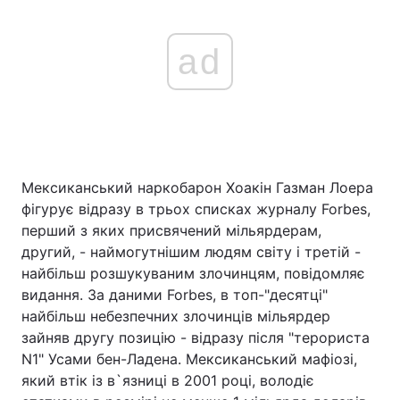
ad
Мексиканський наркобарон Хоакін Газман Лоера
фігурує відразу в трьох списках журналу Forbes,
перший з яких присвячений мільярдерам,
другий, - наймогутнішим людям світу і третій -
найбільш розшукуваним злочинцям, повідомляє
видання. За даними Forbes, в топ-"десятці"
найбільш небезпечних злочинців мільярдер
зайняв другу позицію - відразу після "терориста
N1" Усами бен-Ладена. Мексиканський мафіозі,
який втік із в`язниці в 2001 році, володіє