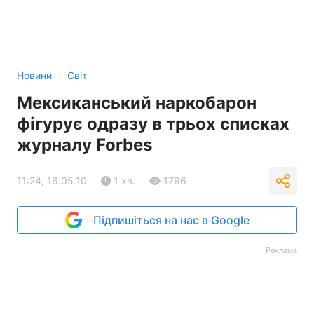
›
Новини
Світ
Мексиканський наркобарон
фігурує одразу в трьох списках
журналу Forbes
11:24, 16.05.10
1 хв.
1796
Підпишіться на нас в Google
Реклама