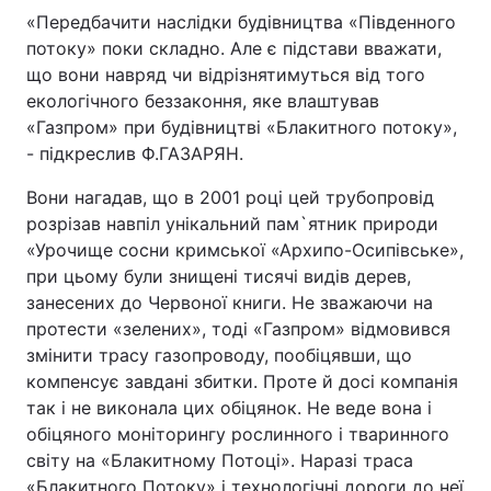
«Передбачити наслідки будівництва «Південного
потоку» поки складно. Але є підстави вважати,
що вони навряд чи відрізнятимуться від того
екологічного беззаконня, яке влаштував
«Газпром» при будівництві «Блакитного потоку»,
- підкреслив Ф.ГАЗАРЯН.
Вони нагадав, що в 2001 році цей трубопровід
розрізав навпіл унікальний пам`ятник природи
«Урочище сосни кримської «Архипо-Осипівське»,
при цьому були знищені тисячі видів дерев,
занесених до Червоної книги. Не зважаючи на
протести «зелених», тоді «Газпром» відмовився
змінити трасу газопроводу, пообіцявши, що
компенсує завдані збитки. Проте й досі компанія
так і не виконала цих обіцянок. Не веде вона і
обіцяного моніторингу рослинного і тваринного
світу на «Блакитному Потоці». Наразі траса
«Блакитного Потоку» і технологічні дороги до неї