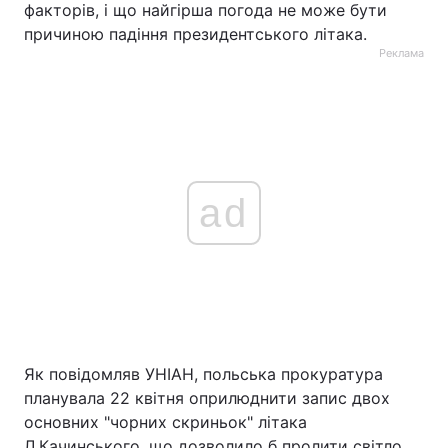
факторів, і що найгірша погода не може бути
причиною падіння президентського літака.
Тема оформлення
Реклама
ad
Як повідомляв УНІАН, польська прокуратура
планувала 22 квітня оприлюднити запис двох
основних "чорних скриньок" літака
Л.Качинського, що дозволило б пролити світло