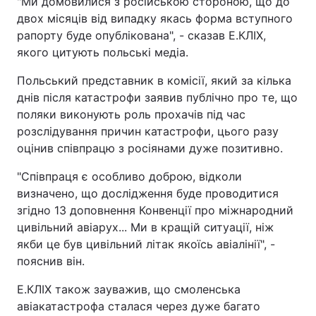
"Ми домовилися з російською стороною, що до
двох місяців від випадку якась форма вступного
Лонгріди
рапорту буде опублікована", - сказав Е.КЛІХ,
якого цитують польські медіа.
Відео з Youtube
Статті
Польський представник в комісії, який за кілька
днів після катастрофи заявив публічно про те, що
Інтерв'ю
Думки
поляки виконують роль прохачів під час
Архів
Вакансії
розслідування причин катастрофи, цього разу
оцінив співпрацю з росіянами дуже позитивно.
Контакти
"Співпраця є особливо доброю, відколи
Послуги
визначено, що дослідження буде проводитися
згідно 13 доповнення Конвенції про міжнародний
цивільний авіарух... Ми в кращій ситуації, ніж
якби це був цивільний літак якоїсь авіалінії", -
пояснив він.
Е.КЛІХ також зауважив, що смоленська
авіакатастрофа сталася через дуже багато