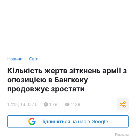
›
Новини
Світ
Кількість жертв зіткнень армії з
опозицією в Бангкоку
продовжує зростати
12:15, 16.05.10
1 хв.
1138
Підпишіться на нас в Google
Реклама