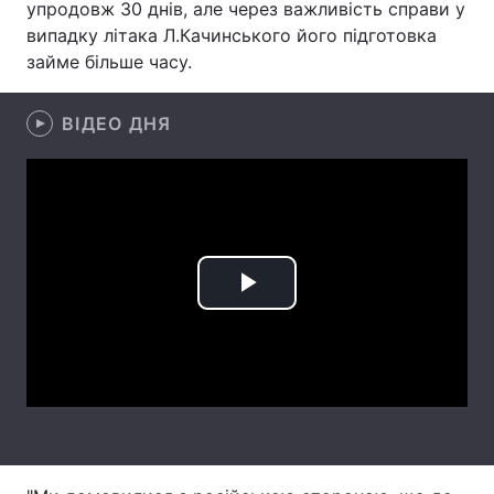
упродовж 30 днів, але через важливість справи у
випадку літака Л.Качинського його підготовка
займе більше часу.
Головна
Війна
ВІДЕО ДНЯ
Україна
Політика
Економіка
Світ
Спорт
Наука
Техно і зв'язок
Лайт
Play
Зброя
Інциденти
Video
Здоров'я
Туризм
Цікавинки
Погода
Екологія
Регіони