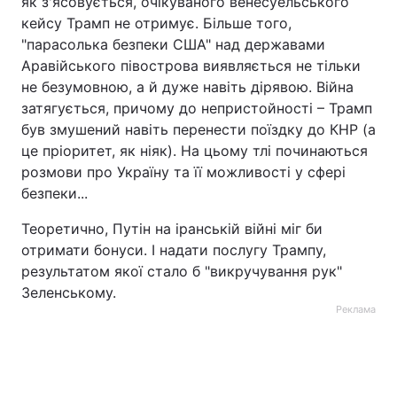
як з'ясовується, очікуваного венесуельського
кейсу Трамп не отримує. Більше того,
Тема оформлення
"парасолька безпеки США" над державами
Аравійського півострова виявляється не тільки
не безумовною, а й дуже навіть дірявою. Війна
затягується, причому до непристойності – Трамп
був змушений навіть перенести поїздку до КНР (а
це пріоритет, як ніяк). На цьому тлі починаються
розмови про Україну та її можливості у сфері
безпеки...
Теоретично, Путін на іранській війні міг би
отримати бонуси. І надати послугу Трампу,
результатом якої стало б "викручування рук"
Зеленському.
Реклама