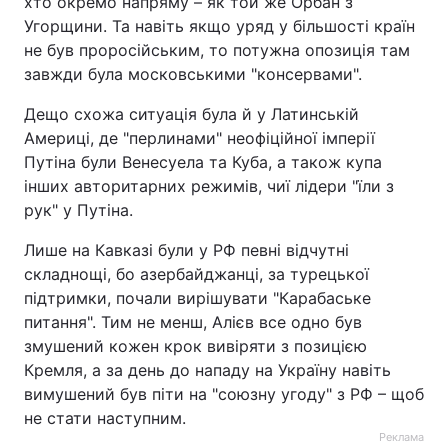
хто окремо напряму – як той же Орбан з
Угорщини. Та навіть якщо уряд у більшості країн
не був проросійським, то потужна опозиція там
завжди була московськими "консервами".
Дещо схожа ситуація була й у Латинській
Америці, де "перлинами" неофіційної імперії
Путіна були Венесуела та Куба, а також купа
інших авторитарних режимів, чиї лідери "їли з
рук" у Путіна.
Лише на Кавказі були у РФ певні відчутні
складнощі, бо азербайджанці, за турецької
підтримки, почали вирішувати "Карабаське
питання". Тим не менш, Алієв все одно був
змушений кожен крок вивіряти з позицією
Кремля, а за день до нападу на Україну навіть
вимушений був піти на "союзну угоду" з РФ – щоб
не стати наступним.
Реклама