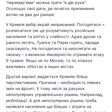
"перемир'ями" можна грати "в дві руки".
Оголошує свої дати, де початок припинення
вогню на два дні раніше.
У Кремля вибір вкрай неприємний. Погодитися =
розписатися (як це розумітимуть російське
населення та еліти) у слабкості. Адже дрони та
ракети летять, Туапсе та Перм горять, паради
скасовують. Не погодитися та наполягати на
своєму – з великою ймовірністю отримати атаку
9 травня. Якщо не по Москві, то по кількох
важливих об’єктах в інших містах.
Другий варіант видається Кремлю більш
перспективним. Причина – необхідність певних
змін на фронті. У тому числі за рахунок
непопулярних управлінських рішень. Наприклад,
мобілізації. А для непопулярних рішень треба
налякати населення ще більше. І зіграти на