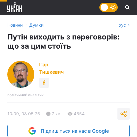
›
Новини
Думки
рус
Путін виходить з переговорів:
що за цим стоїть
Ігар
Тишкевич
політичний аналітик
10:09, 08.05.26
7 хв.
4554
Підпишіться на нас в Google