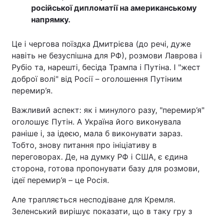
російської дипломатії на американському
напрямку.
Це і чергова поїздка Дмитрієва (до речі, дуже
навіть не безуспішна для РФ), розмови Лаврова і
Рубіо та, нарешті, бесіда Трампа і Путіна. І "жест
доброї волі" від Росії – оголошення Путіним
перемир’я.
Важливий аспект: як і минулого разу, "перемир’я"
оголошує Путін. А Україна його виконувала
раніше і, за ідеєю, мала б виконувати зараз.
Тобто, знову питання про ініціативу в
переговорах. Де, на думку РФ і США, є єдина
сторона, готова пропонувати базу для розмови,
ідеї перемир’я – це Росія.
Але трапляється несподіване для Кремля.
Зеленський вирішує показати, що в таку гру з