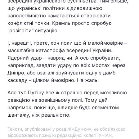
всередині українського суспільства. Тим більше,
що українські політики з дивовижною
наполегливістю намагаються створювати
конфліктні точки. Кремль просто спробує
"розігріти" ситуацію.
І, нарешті, третє, хоч поки що й малоймовірне –
масштабна катастрофа всередині України.
Ядерний удар – навряд чи. А ось спробувати,
наприклад, завдати удару по всіх мостах через
Дніпро, або взагалі зруйнувати одну з дамб
каскаду – цілком ймовірно. На жаль.
Але тут Путіну все ж страшно перед можливою
реакцією на зовнішньому полі. Тому цей
напрямок, поки що, швидше буде елементом
шантажу, ніж реальністю.
Тексти, опубліковані у розділі «Думки», не обов’язково
відображають позицію редакційної колегії УНІАН.