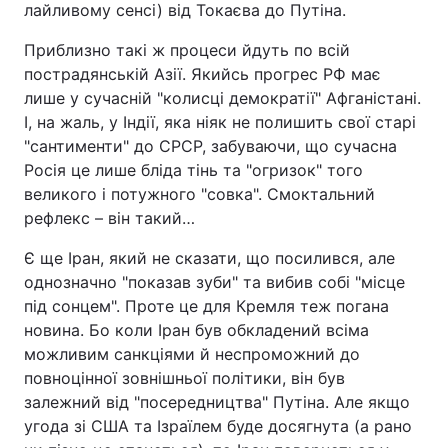
лайливому сенсі) від Токаєва до Путіна.
Приблизно такі ж процеси йдуть по всій
пострадянській Азії. Якийсь прогрес РФ має
лише у сучасній "колисці демократії" Афганістані.
І, на жаль, у Індії, яка ніяк не полишить свої старі
"сантименти" до СРСР, забуваючи, що сучасна
Росія це лише бліда тінь та "огризок" того
великого і потужного "совка". Смоктальний
рефлекс – він такий…
Є ще Іран, який не сказати, що посилився, але
однозначно "показав зуби" та вибив собі "місце
під сонцем". Проте це для Кремля теж погана
новина. Бо коли Іран був обкладений всіма
можливим санкціями й неспроможний до
повноцінної зовнішньої політики, він був
залежний від "посередництва" Путіна. Але якщо
угода зі США та Ізраїлем буде досягнута (а рано