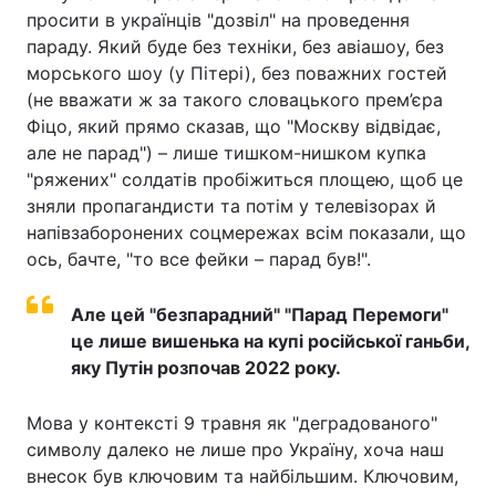
просити в українців "дозвіл" на проведення
параду. Який буде без техніки, без авіашоу, без
морського шоу (у Пітері), без поважних гостей
(не вважати ж за такого словацького прем’єра
Фіцо, який прямо сказав, що "Москву відвідає,
але не парад") – лише тишком-нишком купка
"ряжених" солдатів пробіжиться площею, щоб це
зняли пропагандисти та потім у телевізорах й
напівзаборонених соцмережах всім показали, що
ось, бачте, "то все фейки – парад був!".
Але цей "безпарадний" "Парад Перемоги"
це лише вишенька на купі російської ганьби,
яку Путін розпочав 2022 року.
Мова у контексті 9 травня як "деградованого"
символу далеко не лише про Україну, хоча наш
внесок був ключовим та найбільшим. Ключовим,