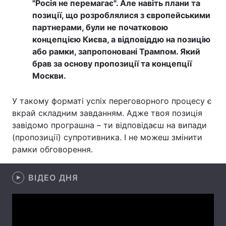
"Росія не перемагає". Але навіть плани та
позиції, що розроблялися з європейськими
партнерами, були не початковою
концепцією Києва, а відповіддю на позицію
Головна
Війна
або рамки, запропоновані Трампом. Який
брав за основу пропозиції та концепції
Україна
Політика
Москви.
Економіка
Світ
У такому форматі успіх переговорного процесу є
Спорт
Наука
вкрай складним завданням. Адже твоя позиція
завідомо програшна – ти відповідаєш на випади
Техно і зв'язок
Лайт
(пропозиції) супротивника. І не можеш змінити
рамки обговорення.
Зброя
Інциденти
Здоров'я
Туризм
ВІДЕО ДНЯ
Цікавинки
Погода
Екологія
Регіони