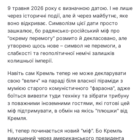
9 травня 2026 року є визначною датою. І не лише
через історичні події, але й через майбутнє, яке
воно відкриває. Символізм цієї дати просто
зашкалює, бо радянсько-російський міф про
"окрему перемогу" розмито й декласовано, але
утворено щось нове – символ не перемоги, а
слабкості та геополітичної немічі залишків
колишньої імперії.
Навіть сам Кремль тепер не може декларувати
свою "велич" на параді біля власної піраміди з
мумією старого комуністичного "фараона", адже
боїться вивезти туди техніку та зібрати трибуну
з поважними іноземними гостями, які готові цей
міф підтримувати, в обмін на якісь "плюшки" від
Кремля.
Ні, тепер починається новий "міф". Бо Кремль
вимушений через американського президента