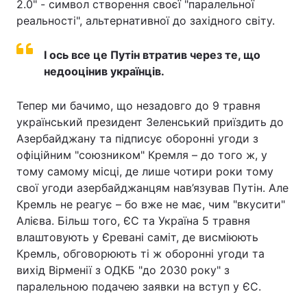
2.0" - символ створення своєї "паралельної
реальності", альтернативної до західного світу.
І ось все це Путін втратив через те, що
недооцінив українців.
Тепер ми бачимо, що незадовго до 9 травня
український президент Зеленський приїздить до
Азербайджану та підписує оборонні угоди з
офіційним "союзником" Кремля – до того ж, у
тому самому місці, де лише чотири роки тому
свої угоди азербайджанцям нав’язував Путін. Але
Кремль не реагує – бо вже не має, чим "вкусити"
Алієва. Більш того, ЄС та Україна 5 травня
влаштовують у Єревані саміт, де висміюють
Кремль, обговорюють ті ж оборонні угоди та
вихід Вірменії з ОДКБ "до 2030 року" з
паралельною подачею заявки на вступ у ЄС.