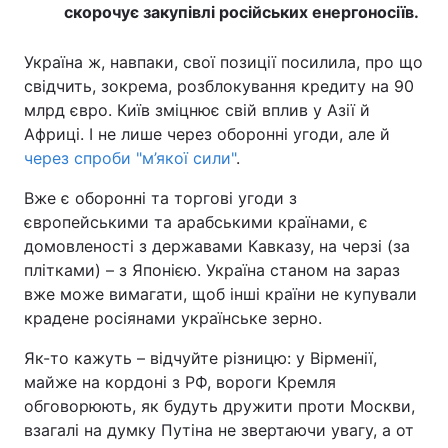
скорочує закупівлі російських енергоносіїв.
Україна ж, навпаки, свої позиції посилила, про що
свідчить, зокрема, розблокування кредиту на 90
млрд євро. Київ зміцнює свій вплив у Азії й
Африці. І не лише через оборонні угоди, але й
через спроби "м’якої сили"
.
Вже є оборонні та торгові угоди з
європейськими та арабськими країнами, є
домовленості з державами Кавказу, на черзі (за
плітками) – з Японією. Україна станом на зараз
вже може вимагати, щоб інші країни не купували
крадене росіянами українське зерно.
Як-то кажуть – відчуйте різницю: у Вірменії,
майже на кордоні з РФ, вороги Кремля
обговорюють, як будуть дружити проти Москви,
взагалі на думку Путіна не звертаючи увагу, а от