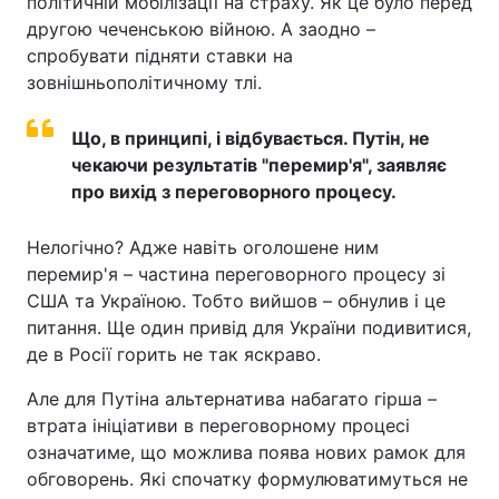
політичній мобілізації на страху. Як це було перед
другою чеченською війною. А заодно –
спробувати підняти ставки на
зовнішньополітичному тлі.
Що, в принципі, і відбувається. Путін, не
чекаючи результатів "перемир'я", заявляє
про вихід з переговорного процесу.
Нелогічно? Адже навіть оголошене ним
перемир'я – частина переговорного процесу зі
США та Україною. Тобто вийшов – обнулив і це
питання. Ще один привід для України подивитися,
де в Росії горить не так яскраво.
Але для Путіна альтернатива набагато гірша –
втрата ініціативи в переговорному процесі
означатиме, що можлива поява нових рамок для
обговорень. Які спочатку формулюватимуться не