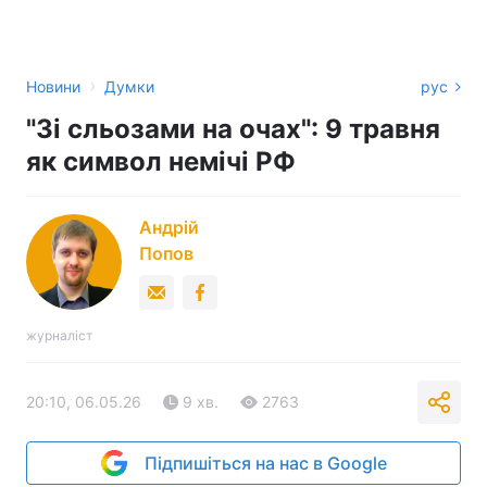
›
Новини
Думки
рус
"Зі сльозами на очах": 9 травня
як символ немічі РФ
Андрій
Попов
журналіст
20:10, 06.05.26
9 хв.
2763
Підпишіться на нас в Google