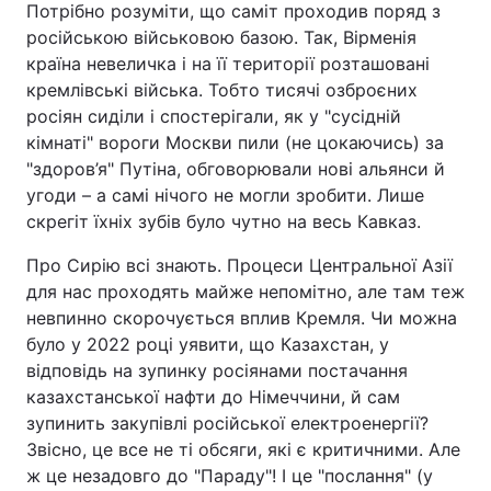
Потрібно розуміти, що саміт проходив поряд з
російською військовою базою. Так, Вірменія
країна невеличка і на її території розташовані
кремлівські війська. Тобто тисячі озброєних
росіян сиділи і спостерігали, як у "сусідній
кімнаті" вороги Москви пили (не цокаючись) за
"здоров’я" Путіна, обговорювали нові альянси й
угоди – а самі нічого не могли зробити. Лише
скрегіт їхніх зубів було чутно на весь Кавказ.
Про Сирію всі знають. Процеси Центральної Азії
для нас проходять майже непомітно, але там теж
невпинно скорочується вплив Кремля. Чи можна
було у 2022 році уявити, що Казахстан, у
відповідь на зупинку росіянами постачання
казахстанської нафти до Німеччини, й сам
зупинить закупівлі російської електроенергії?
Звісно, це все не ті обсяги, які є критичними. Але
ж це незадовго до "Параду"! І це "послання" (у