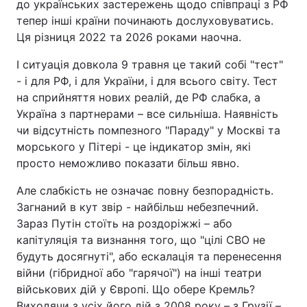
до українських застережень щодо співпраці з РФ
тепер інші країни починають дослуховуватись.
Ця різниця 2022 та 2026 роками наочна.
І ситуація довкола 9 травня це такий собі "тест"
- і для РФ, і для України, і для всього світу. Тест
на сприйняття нових реалій, де РФ слабка, а
Україна з партнерами – все сильніша. Наявність
чи відсутність помпезного "Параду" у Москві та
морського у Пітері - це індикатор змін, які
просто неможливо показати більш явно.
Але слабкість не означає повну безпорадність.
Загнаний в кут звір - найбільш небезпечний.
Зараз Путін стоїть на роздоріжжі – або
капітуляція та визнання того, що "цілі СВО не
будуть досягнуті", або ескалація та перенесення
війни (гібридної або "гарячої") на інші театри
військових дій у Європі. Що обере Кремль?
Виходячи з усіх його дій з 2008 року – з Грузії –