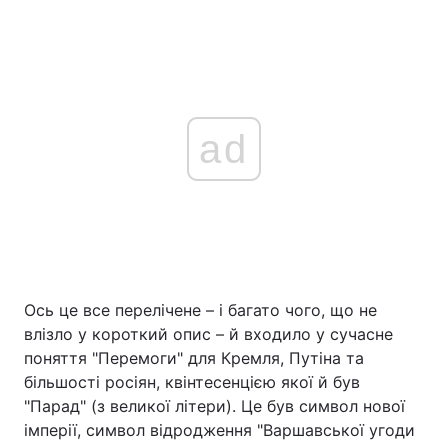
ad
Ось це все перелічене – і багато чого, що не
влізло у короткий опис – й входило у сучасне
поняття "Перемоги" для Кремля, Путіна та
більшості росіян, квінтесенцією якої й був
"Парад" (з великої літери). Це був символ нової
імперії, символ відродження "Варшавської угоди