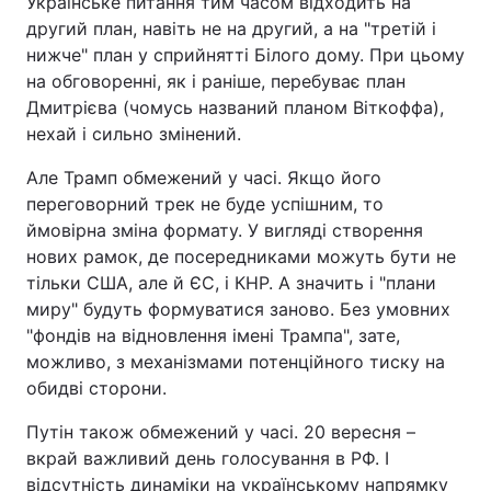
Українське питання тим часом відходить на
другий план, навіть не на другий, а на "третій і
нижче" план у сприйнятті Білого дому. При цьому
на обговоренні, як і раніше, перебуває план
Дмитрієва (чомусь названий планом Віткоффа),
нехай і сильно змінений.
Але Трамп обмежений у часі. Якщо його
переговорний трек не буде успішним, то
ймовірна зміна формату. У вигляді створення
нових рамок, де посередниками можуть бути не
тільки США, але й ЄС, і КНР. А значить і "плани
миру" будуть формуватися заново. Без умовних
"фондів на відновлення імені Трампа", зате,
можливо, з механізмами потенційного тиску на
обидві сторони.
Путін також обмежений у часі. 20 вересня –
вкрай важливий день голосування в РФ. І
відсутність динаміки на українському напрямку