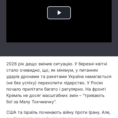
Лонгріди
Play
Відео з Youtube
Статті
Video
Інтерв'ю
Думки
Архів
Вакансії
Контакти
2026 рік дещо змінив ситуацію. У березні-квітні
стало очевидно, що, як мінімум, у питаннях
Послуги
ударів дронами та ракетами Україна намагається
(не без успіху) перехопити лідерство. У Росію
почало прилітати багато і регулярно. На фронті
Кремль не досяг масштабних змін – "тривають
бої за Малу Токчмачку".
США та Ізраїль починають війну проти Ірану. Але,