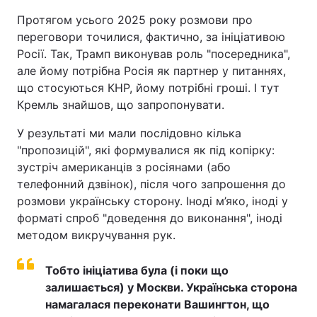
Протягом усього 2025 року розмови про
переговори точилися, фактично, за ініціативою
Росії. Так, Трамп виконував роль "посередника",
але йому потрібна Росія як партнер у питаннях,
що стосуються КНР, йому потрібні гроші. І тут
Кремль знайшов, що запропонувати.
У результаті ми мали послідовно кілька
"пропозицій", які формувалися як під копірку:
зустріч американців з росіянами (або
телефонний дзвінок), після чого запрошення до
розмови українську сторону. Іноді м’яко, іноді у
форматі спроб "доведення до виконання", іноді
методом викручування рук.
Тобто ініціатива була (і поки що
залишається) у Москви. Українська сторона
намагалася переконати Вашингтон, що