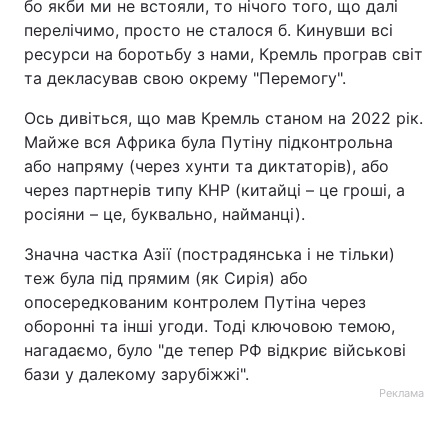
бо якби ми не встояли, то нічого того, що далі
перелічимо, просто не сталося б. Кинувши всі
ресурси на боротьбу з нами, Кремль програв світ
та декласував свою окрему "Перемогу".
Ось дивіться, що мав Кремль станом на 2022 рік.
Майже вся Африка була Путіну підконтрольна
або напряму (через хунти та диктаторів), або
через партнерів типу КНР (китайці – це гроші, а
росіяни – це, буквально, найманці).
Значна частка Азії (пострадянська і не тільки)
теж була під прямим (як Сирія) або
опосередкованим контролем Путіна через
оборонні та інші угоди. Тоді ключовою темою,
нагадаємо, було "де тепер РФ відкриє військові
бази у далекому зарубіжжі".
Реклама