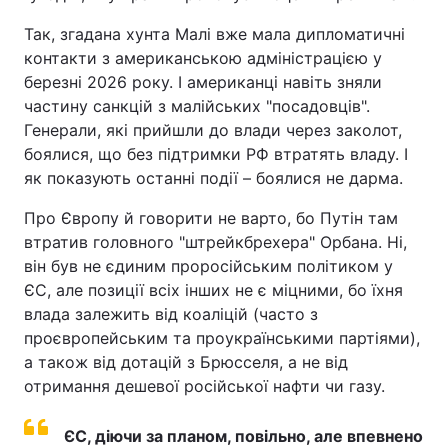
Так, згадана хунта Малі вже мала дипломатичні
контакти з американською адміністрацією у
березні 2026 року. І американці навіть зняли
частину санкцій з малійських "посадовців".
Генерали, які прийшли до влади через заколот,
боялися, що без підтримки РФ втратять владу. І
як показують останні події – боялися не дарма.
Про Європу й говорити не варто, бо Путін там
втратив головного "штрейкбрехера" Орбана. Ні,
він був не єдиним проросійським політиком у
ЄС, але позиції всіх інших не є міцними, бо їхня
влада залежить від коаліцій (часто з
проєвропейським та проукраїнськими партіями),
а також від дотацій з Брюсселя, а не від
отримання дешевої російської нафти чи газу.
ЄС, діючи за планом, повільно, але впевнено