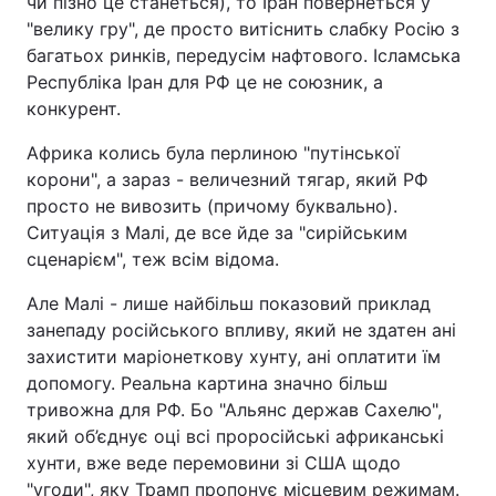
чи пізно це станеться), то Іран повернеться у
"велику гру", де просто витіснить слабку Росію з
багатьох ринків, передусім нафтового. Ісламська
Республіка Іран для РФ це не союзник, а
конкурент.
Африка колись була перлиною "путінської
корони", а зараз - величезний тягар, який РФ
просто не вивозить (причому буквально).
Ситуація з Малі, де все йде за "сирійським
сценарієм", теж всім відома.
Але Малі - лише найбільш показовий приклад
занепаду російського впливу, який не здатен ані
захистити маріонеткову хунту, ані оплатити їм
допомогу. Реальна картина значно більш
тривожна для РФ. Бо "Альянс держав Сахелю",
який об’єднує оці всі проросійські африканські
хунти, вже веде перемовини зі США щодо
"угоди", яку Трамп пропонує місцевим режимам.