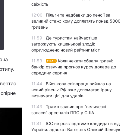
свіжість
12:00
Пільги та надбавки до пенсії за
великий стаж: кому доплатять понад 5000
гривень
11:59
Де туристам найчастіше
загрожують кишенькові злодії:
оприлюднено новий рейтинг міст
Хоча
11:53
Коли чекати обвалу гривні:
УНІАН
банкір озвучив прогноз курсу долара до
тотипу.
середини серпня
ивертає
11:44
Військова співпраця вийшла на
новий рівень: РФ вже допомагає Ірану
 спірне
визначати цілі для ударів
11:43
Трамп заявив про "величезні
запаси" арсеналів ППО у США
11:41
ICC не розглядатиме кандидатів від
України: адвокат Barristers Олексій Шевчук