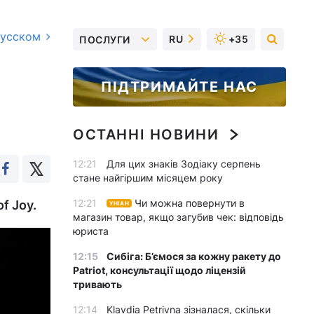
русском
RU
+35
ПОСЛУГИ
ПІДТРИМАЙТЕ НАС
ОСТАННІ НОВИНИ
12:21
Для цих знаків Зодіаку серпень
стане найгіршим місяцем року
12:21
Чи можна повернути в
f Joy.
УНІАН
магазин товар, якщо загубив чек: відповідь
юриста
12:15
Сибіга: Б’ємося за кожну ракету до
Patriot, консультації щодо ліцензій
тривають
12:14
Klavdia Petrivna зізналася, скільки