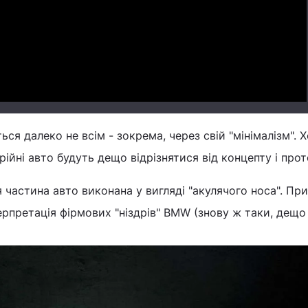
Video
ся далеко не всім - зокрема, через свій "мінімалізм". 
ійні авто будуть дещо відрізнятися від концепту і про
 частина авто виконана у вигляді "акулячого носа". Пр
ерпретація фірмових "ніздрів" BMW (знову ж таки, дещо