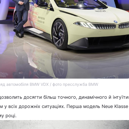
ляд автомобіля BMW VDX / фото пресслужба BMW
дозволить досягти більш точного, динамічного й інтуїт
 у всіх дорожніх ситуаціях. Перша модель Neue Klasse
му році.