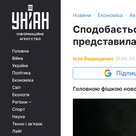
›
›
Новини
Економіка
Ав
Сподобаєтьс
ІНФОРМАЦІЙНЕ
представила
АГЕНТСТВО
Головна
Ілля Ведмеденко
Війна
20:00, 23
Україна
Підпиш
Політика
Економіка
Світ
Головною фішкою нової 
Екологія
Регіони
Спорт
Наука
Техно і зв'язок
Лайт