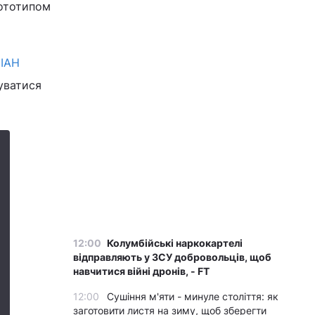
рототипом
ІАН
муватися
12:00
Колумбійські наркокартелі
відправляють у ЗСУ добровольців, щоб
навчитися війні дронів, - FT
12:00
Сушіння м'яти - минуле століття: як
заготовити листя на зиму, щоб зберегти