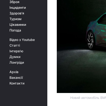
Зброя
Інциденти
Здоров'я
Туризм
Цікавинки
Погода
Відео з Youtube
Статті
Інтерв'ю
Думки
Лонгріди
Архів
Вакансії
Контакти
Новий автомобіль BM