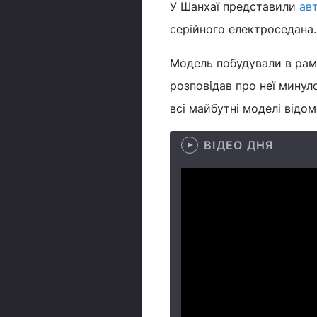
У Шанхаї представили
ав
серійного електроседана.
Модель побудували в рамк
розповідав про неї минул
всі майбутні моделі відом
ВІДЕО ДНЯ