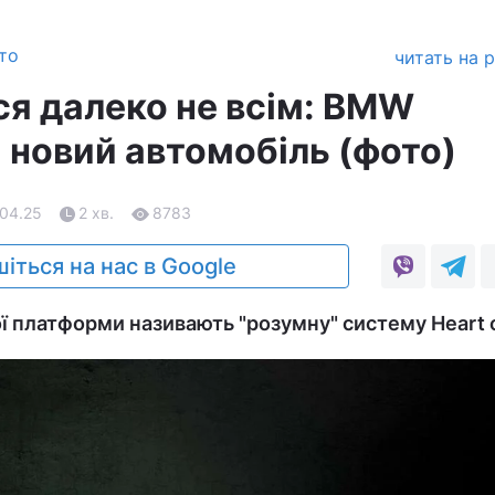
то
читать на 
я далеко не всім: BMW
 новий автомобіль (фото)
.04.25
2 хв.
8783
іться на нас в Google
платформи називають "‎розумну"‎ систему Heart o