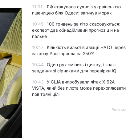
11:01
РФ атакувала судно з українською
пшеницею біля Одеси: загинув моряк
10:49
100 гривень за літр скасовуються:
експерт дав обнадійливий прогноз цін на
пальне
10:47
Кількість вильотів авіації НАТО через
загрозу Росії зросла на 250%
10:44
Один рух змінить і цифру, і знак:
завдання зі сірниками для перевірки IQ
10:43
У США випробували літак X-62A
VISTA, який без пілота може перехоплювати
повітряні цілі
Реклама