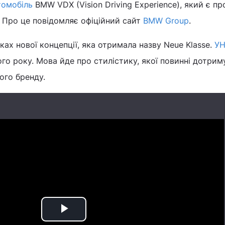
томобіль
BMW VDX (Vision Driving Experience), який є п
 Про це повідомляє офіційний сайт
BMW Group
.
ах нової концепції, яка отримала назву Neue Klasse.
УН
ого року. Мова йде про стилістику, якої повинні дотри
ого бренду.
Play