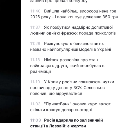
заявив про провал конкурсу
11:40
Вийшла найбільш високооцінена гра
2026 року – і вона коштує дешевше 350 грн
11:37
Як позбутися надмірно допитливої
людини однією фразою: порада психологів
11:28
Розкуповують бензинові авто:
названо найпопулярніші моделі в Україні
11:18
Нікітюк розповіла про стан
найкращого друга, який перебував в
реанімації
11:10
У Криму росіяни поширюють чутки
про висадку десанту ЗСУ: Селезньов
пояснив, що відбувається
11:03
"ПриватБанк" оновив курс валют:
скільки коштує долар сьогодні
11:03
Росія вдарила по залізничній
станції у Лозовій: є жертви