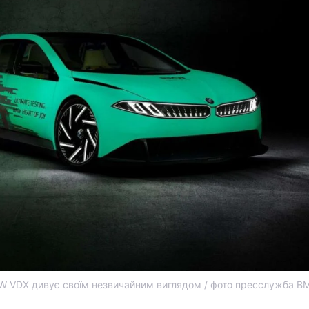
W VDX дивує своїм незвичайним виглядом / фото пресслужба B