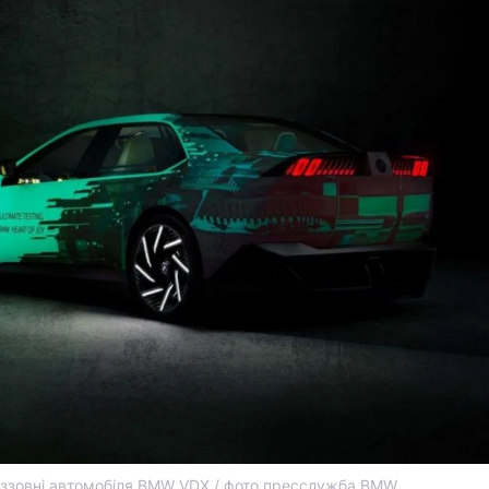
 ззовні автомобіля BMW VDX / фото пресслужба BMW