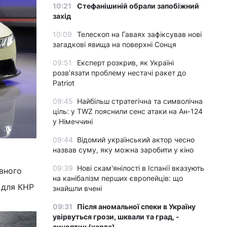
10:21
Стефанішиній обрали запобіжний
захід
10:09
Телескоп на Гаваях зафіксував нові
загадкові явища на поверхні Сонця
09:51
Експерт розкрив, як Україні
розвʼязати проблему нестачі ракет до
Patriot
09:45
Найбільш стратегічна та символічна
ціль: у TWZ пояснили сенс атаки на Ан-124
у Німеччині
09:44
Відомий український актор чесно
назвав суму, яку можна заробити у кіно
09:39
Нові скам'янілості в Іспанії вказують
ивного
на канібалізм перших європейців: що
 для КНР
знайшли вчені
09:31
Після аномальної спеки в Україну
увірвуться грози, шквали та град, -
синоптик (карта)