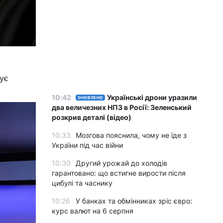
ує
10:42
Українські дрони уразили
ОНОВЛЕНО
два величезних НПЗ в Росії: Зеленський
розкрив деталі (відео)
10:33
Мозгова пояснила, чому не їде з
України під час війни
10:30
Другий урожай до холодів
гарантовано: що встигне вирости після
цибулі та часнику
10:26
У банках та обмінниках зріс євро:
курс валют на 6 серпня